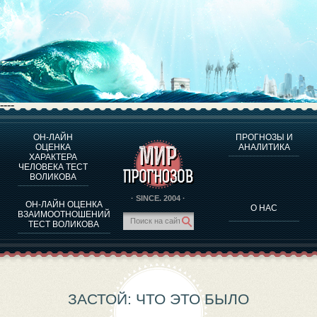
----
ОН-ЛАЙН
ПРОГНОЗЫ И
О ПРОГРАММЕ
ОЦЕНКА
АНАЛИТИКА
ХАРАКТЕРА
ОЦЕНКА ХАРАКТЕРA ЧЕЛОВЕКА
ЧЕЛОВЕКА ТЕСТ
ОЦЕНКА ХАРАКТЕРА ВЫДАЮЩИХСЯ ЛИЧНОСТЕЙ
ВОЛИКОВА
О ПРОГРАММЕ
· SINCE. 2004 ·
ОН-ЛАЙН ОЦЕНКА
О НАС
ТЕСТ НА СОВМЕСТИМОСТЬ ВОЛИКОВА
ВЗАИМООТНОШЕНИЙ
ТЕСТ ВОЛИКОВА
ПРОГНОЗЫ И АНАЛИТИКА
ЗАСТОЙ: ЧТО ЭТО БЫЛО