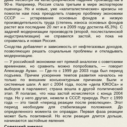
90-е. Например, Россия стала третьим в мире экспортером
пшеницы. Но и новые, уже «капиталистические» кризисы не
помогли нам пока преодолеть главную проблему экономики
СССР — устаревание основных фондов и низкую
производительность труда (степень износа основных фондов
растет все последние 20 лет и в 2009 году достигла 45,3%). С
задачей модернизации производств (второй, послесталинской
индустриализации) не справился застой, но пока не
справилась и новая Россия.
Сходства добавляет и зависимость от нефтегазовых доходов,
позволяющих решать социальные проблемы и откладывать
модернизацию.
— У российской экономики нет прямой аналогии с советскими
временами, но сравнить можно попробовать, — говорит
Александр Аузан. — Где-то с 1999 до 2003 года был период
подъема. Причем ускорение темпов развития началось не
только по внешним конъюнктурным причинам. Были и
системные шаги. А вот с 2004 года, после «дела ЮКОСа» и
выборов в парламент, страна вошла в другой политический
этап. Я полагаю, что наш застой исчисляется с конца 2004
года. Но у него другая, нежели в СССР, природа. Рост с 1999
года — это такой «период реакции после революции». Этот
период необходим для стабилизации положения. До
определенного момента он оправдан. Первая фаза реакции
может быть позитивной. Но если реакция длится дольше,
начинаются застойные явления.
Советский анекдот