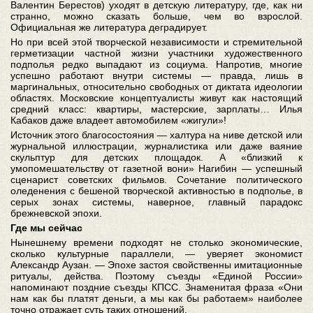
Валентин Берестов) уходят в детскую литературу, где, как ни
странно, можно сказать больше, чем во взрослой.
Официальная же литература деградирует.
Но при всей этой творческой независимости и стремительной
герметизации частной жизни участники художественного
подполья редко выпадают из социума. Напротив, многие
успешно работают внутри системы — правда, лишь в
маргинальных, относительно свободных от диктата идеологии
областях. Московские концептуалисты живут как настоящий
средний класс: квартиры, мастерские, зарплаты… Илья
Кабаков даже владеет автомобилем «жигули»!
Источник этого благосостояния — халтура на ниве детской или
журнальной иллюстрации, журналистика или даже ваяние
скульптур для детских площадок. А «близкий к
умопомешательству от газетной вони» Нагибин — успешный
сценарист советских фильмов. Сочетание политического
оледенения с бешеной творческой активностью в подполье, в
серых зонах системы, наверное, главный парадокс
брежневской эпохи.
Где мы сейчас
Нынешнему времени подходят не столько экономические,
сколько культурные параллели, — уверяет экономист
Александр Аузан. — Эпохе застоя свойственны имитационные
ритуалы, действа. Поэтому съезды «Единой России»
напоминают поздние съезды КПСС. Знаменитая фраза «Они
нам как бы платят деньги, а мы как бы работаем» наиболее
точно отражает суть таких отношений.