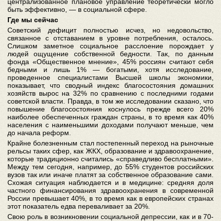
централизованное плановое управление теоретически могло
быть эффективно, — в социальной сфере.
Где мы сейчас
Советский дефицит полностью исчез, но недовольство,
связанное с отставанием в уровне потребления, осталось.
Слишком заметное социальное расслоение порождает у
людей ощущение собственной бедности. Так, по данным
фонда «Общественное мнение», 45% россиян считают себя
бедными и лишь 1% — богатыми, хотя исследование,
проведенное специалистами Высшей школы экономики,
показывает, что сводный индекс благосостояния домашних
хозяйств вырос на 32% по сравнению с последними годами
советской власти. Правда, в том же исследовании сказано, что
повышение благосостояния коснулось прежде всего 20%
наиболее обеспеченных граждан страны, в то время как 40%
населения с наименьшими доходами получают меньше, чем
до начала реформ.
Крайне болезненным стал постепенный переход на рыночные
рельсы таких сфер, как ЖКХ, образование и здравоохранение,
которые традиционно считались «справедливо бесплатными».
Между тем сегодня, например, до 55% студентов российских
вузов так или иначе платят за собственное образование сами.
Схожая ситуация наблюдается и в медицине: средняя доля
частного финансирования здравоохранения в современной
России превышает 40%, в то время как в европейских странах
этот показатель едва переваливает за 20%.
Свою роль в возникновении социальной депрессии, как и в 70-