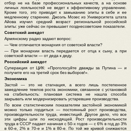
отбор не на базе профессиональных качеств, а на основе
личных лояльностей не ведет к эффективному управлению.
Кроме того, это приводит к замыканию элиты в себе и ее
медленному старению. Джоэль Мозес из Университета штата
Айова изучил средний возраст региональной российской
элиты: уже сейчас он превышает позднесоветские показатели.
Советский анекдот
Армянскому радио задают вопрос:
— Чем отличается монархия от советской власти?
— При монархии власть передается от отца к сыну, а при
советской власти — от деда к деду.
Российский анекдот
Суперакция от ЦИК: «Проголосуйте дважды за Путина — и
получите его на третий срок без выборов!»
.
Экономика
Застой — это не стагнация, а всего лишь постепенное
замедление темпов роста экономики, связанное с установкой
на стабильность: плановая система не нашла способа
закрывать или модернизировать устаревшие производства.
По всем статистическим показателям застойной экономикой
можно только гордиться — постоянный рост производства,
производительности труда, инвестиций. Другое дело, что все
эти цифры шли по нисходящей. Рост производительности
труда в СССР падает начиная с 50-х годов — с 6% в год до 3%
в 60-е, 2% в 70-е и 1% в 80-е. По той же кривой снижаются