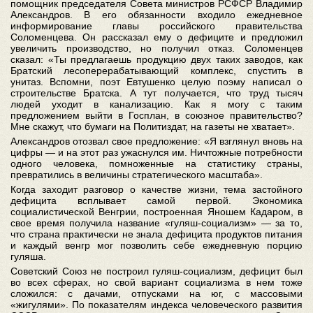
помощник председателя Совета министров РСФСР Владимир
Александров. В его обязанности входило ежедневное
информирование главы российского правительства
Соломенцева. Он рассказал ему о дефиците и предложил
увеличить производство, но получил отказ. Соломенцев
сказал: «Ты предлагаешь продукцию двух таких заводов, как
Братский лесоперерабатывающий комплекс, спустить в
унитаз. Вспомни, поэт Евтушенко целую поэму написал о
строительстве Братска. А тут получается, что труд тысяч
людей уходит в канализацию. Как я могу с таким
предложением выйти в Госплан, в союзное правительство?
Мне скажут, что бумаги на Политиздат, на газеты не хватает».
Александров отозвал свое предложение: «Я взглянул вновь на
цифры — и на этот раз ужаснулся им. Ничтожные потребности
одного человека, помноженные на статистику страны,
превратились в величины стратегического масштаба».
Когда заходит разговор о качестве жизни, тема застойного
дефицита всплывает самой первой. Экономика
социалистической Венгрии, построенная Яношем Кадаром, в
свое время получила название «гуляш-социализм» — за то,
что страна практически не знала дефицита продуктов питания
и каждый венгр мог позволить себе ежедневную порцию
гуляша.
Советский Союз не построил гуляш-социализм, дефицит был
во всех сферах, но свой вариант социализма в нем тоже
сложился: с дачами, отпусками на юг, с массовыми
«жигулями». По показателям индекса человеческого развития