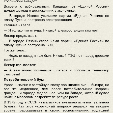
Российский анекдот
Встреча с избирателями. Кандидат от «Единой России»
делает доклад о достижениях в экономике:
— В городе Ижевск усилиями партии «Единая Россия» по
плану Путина построена электростанция…
Реплика из зала:
— Я только что оттуда. Никакой электростанции там нет!
Лектор продолжает:
— В городе Рязань стараниями партии «Единая Россия» по
плану Путина построена ТЭЦ…
Тот же голос:
— Неделю назад я там был. Никакой ТЭЦ нет, народ дровами
топит!
Лектор взрывается:
— А вам нужно поменьше шляться и побольше телевизор
смотреть!
Потребительский бум
Уровень жизни в застойную эпоху повышался очень быстро, но
все же медленнее, чем росли потребительские запросы
граждан, и гораздо медленнее, чем на Западе, который сумел
найти в массовом потребителе ресурс роста.
В 1972 году в СССР из магазинов внезапно исчезла туалетная
бумага. Как этот «сортирный вопрос» решался на высшем
уровне, рассказывает в своих воспоминаниях тогдашний