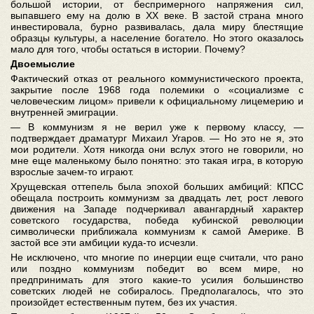
большой истории, от беспримерного напряжения сил,
выпавшего ему на долю в ХХ веке. В застой страна много
инвестировала, бурно развивалась, дала миру блестящие
образцы культуры, а население богатело. Но этого оказалось
мало для того, чтобы остаться в истории. Почему?
Двоемыслие
Фактический отказ от реального коммунистического проекта,
закрытие после 1968 года полемики о «социализме с
человеческим лицом» привели к официальному лицемерию и
внутренней эмиграции
.
— В коммунизм я не верил уже к первому классу, —
подтверждает драматург Михаил Угаров. — Но это не я, это
мои родители. Хотя никогда они вслух этого не говорили, но
мне еще маленькому было понятно: это такая игра, в которую
взрослые зачем-то играют.
Хрущевская оттепель была эпохой больших амбиций: КПСС
обещала построить коммунизм за двадцать лет, рост левого
движения на Западе подчеркивал авангардный характер
советского государства, победа кубинской революции
символически приближала коммунизм к самой Америке. В
застой все эти амбиции куда-то исчезли.
Не исключено, что многие по инерции еще считали, что рано
или поздно коммунизм победит во всем мире, но
предпринимать для этого какие-то усилия большинство
советских людей не собиралось. Предполагалось, что это
произойдет естественным путем, без их участия.