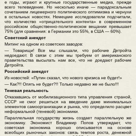
е годы, играют и крупные государственные медиа, прежде
всего телевидение. Но несколько иначе — парадоксальным
сочетанием лицемерного политического оптимизма и чернухи
в остальных новостях. Немецкие исследователи подсчитали,
что количество «отрицательного контента» в современном
российском общественно-политическом вещании превышает
75% (для сравнения: в Германии это 55%, в США — 60%).
Советский анекдот
Митинг на одном из советских заводов:
— Товарищи! Все мы слышали, что рабочие Детройта
недоедают. В связи с этим мы требуем от американского
правительства высылать нам все, что не доедают рабочие
Детройта.
Российский анекдот
Из новостей: «Путин сказал, что нового кризиса не будет!»
— Как?!! Опять не будет?!! Только недавно же не было!!!
Теневая реальность
Отказавшись от мобилизационного типа управления страной,
СССР не смог решиться на введение даже минимальных
элементов самоорганизации и рынка, что определило расцвет
неформальной (теневой) экономики.
Параллельная государству жизнь создает параллельную же
экономику. Экономист Владимир Попов утверждает, что
советская экономика хорошо описывается на основе
всеобщих рыночных законов: связь темпов роста, денежной