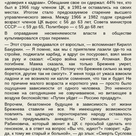
«доверия к кадрам». Обещание свое он сдержал: 44% тех, кто
был в 1966 году членом ЦК, в 1981-м оставались на своих
местах. Итогом стало предсказуемое старение высшего
управленческого звена. Между 1966 и 1982 годом средний
возраст членов ЦК вырос с 56 до 63 лет, Совета министров
СССР — с 59 до 65, Политбюро — с 55 до 68 лет.
В оправдание несменяемости власти в обществе
культивировался страх перемен.
— Этот страх передавался от взрослых, — вспоминает Кирилл
Бакуркин. — Я помню, как мы с приятелем лазили где-то на
стройке, поджигали карбид, и вдруг он посуровел, взял меня
за руку и сказал: «Скоро война начнется. Атомная. Все
погибнем. Мамка сказала, как только Брежнев умрет,
американцы сразу нападут. Потому что Брежнев сильно за мир
борется, другие так не смогут». У меня тогда от ужаса взмокли
ладони и не возникло ни капли сомнения, что так и будет. Не
по причине малого возраста и короткого ума — просто было
ощущение зависимости от одного человека. Это немного
похоже на сегодняшнее не озвучиваемое, но витающее в
воздухе беспокойство: «Путин уйдет — Россию продадут».
Впрочем, безатомное будущее в зависимость от жизни
Брежнева ставили не все. Не имеющему возможности
повлиять на царящую геронтократию народу оставалось
только придумывать анекдоты. От смешных — про
Рабиновича, который звонит в ЦК с просьбой сделать его
генсеком, а в ответ на вопрос «Вы что, идиот?» говорит: «Да-
да, к тому же старый и больной», — до злых: «Смерть Суслова