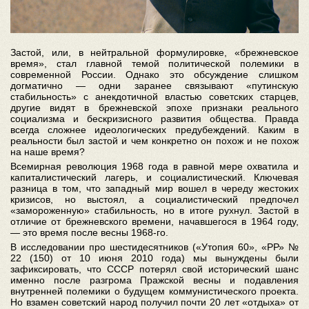
Застой, или, в нейтральной формулировке, «брежневское
время», стал главной темой политической полемики в
современной России. Однако это обсуждение слишком
догматично — одни заранее связывают «путинскую
стабильность» с анекдотичной властью советских старцев,
другие видят в брежневской эпохе признаки реального
социализма и бескризисного развития общества. Правда
всегда сложнее идеологических предубеждений. Каким в
реальности был застой и чем конкретно он похож и не похож
на наше время?
Всемирная революция 1968 года в равной мере охватила и
капиталистический лагерь, и социалистический. Ключевая
разница в том, что западный мир вошел в череду жестоких
кризисов, но выстоял, а социалистический предпочел
«замороженную» стабильность, но в итоге рухнул. Застой в
отличие от брежневского времени, начавшегося в 1964 году,
— это время после весны 1968-го.
В исследовании про шестидесятников («Утопия 60», «РР» №
22 (150) от 10 июня 2010 года) мы вынуждены были
зафиксировать, что СССР потерял свой исторический шанс
именно после разгрома Пражской весны и подавления
внутренней полемики о будущем коммунистического проекта.
Но взамен советский народ получил почти 20 лет «отдыха» от