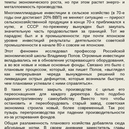
темпы экономического роста, но при этом растет энерго- и
металлоемкость производства.
Многомиллиардные инвестиции в сельское хозяйство (в 70-е
годы они достигают 20% ВВП) не меняют ситуацию — прирост
сельскохозяйственной продукции в конце 70-х приближался к
нулю, и СССР по-прежнему вынужден был закупать
значительную часть продовольствия за границей. Тот же
парадокс был и в промышленности: при почти японском
уровне инвестиций результаты деятельности советской
промышленности в начале 80-х совсем не японские.
Этот феномен исследовал профессор Российской
экономической школы Владимир Попов. Огромные инвестиции
вкладывались не в обновление устаревающего оборудования,
а во все новые и новые основные фонды. Связано это было с
плановым процессом, который, как пишет Попов, «выглядел
как непрерывная череда вынужденных решений по
ликвидации острых дефицитов, которые возникали быстрее,
чем плановики успевали с ними справляться».
В таких условиях закрыть производство с целью его
переоснащения для каждого директора было подобно
административному самоубийству. Вместо того чтобы
остановить и переоборудовать старый завод, советская
экономика строила новый, более современный. Так рос
пузырь перепроизводства при падении производительности
из-за устаревания фондов.
Общая разлаженность планового хозяйства добавляла сюда
абсурдные нотки. В своем дневнике заместитель главы