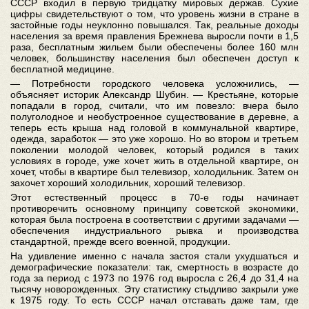
СССР входил в первую тридцатку мировых держав. Сухие
цифры свидетельствуют о том, что уровень жизни в стране в
застойные годы неуклонно повышался. Так, реальные доходы
населения за время правления Брежнева выросли почти в 1,5
раза, бесплатным жильем были обеспечены более 160 млн
человек, большинству населения был обеспечен доступ к
бесплатной медицине.
— Потребности городского человека усложнились, —
объясняет историк Александр Шубин. — Крестьяне, которые
попадали в город, считали, что им повезло: вчера было
полуголодное и необустроенное существование в деревне, а
теперь есть крыша над головой в коммунальной квартире,
одежда, заработок — это уже хорошо. Но во втором и третьем
поколении молодой человек, который родился в таких
условиях в городе, уже хочет жить в отдельной квартире, он
хочет, чтобы в квартире был телевизор, холодильник. Затем он
захочет хороший холодильник, хороший телевизор.
Этот естественный процесс в 70-е годы начинает
противоречить основному принципу советской экономики,
которая была построена в соответствии с другими задачами —
обеспечения индустриального рывка и производства
стандартной, прежде всего военной, продукции.
На удивление именно с начала застоя стали ухудшаться и
демографические показатели: так, смертность в возрасте до
года за период с 1973 по 1976 год выросла с 26,4 до 31,4 на
тысячу новорожденных. Эту статистику стыдливо закрыли уже
к 1975 году. То есть СССР начал отставать даже там, где