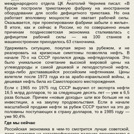
международного отдела ЦК Анатолий Черняев писал: «В
Курске построили трикотажную фабрику на иностранном
оборудовании для особо дефицитного трикотажа. Но она
работает вполовину мощности: не хватает рабочей силы.
Оказывается, при проектировании фабрики забыли о жилье».
В итоге, как и сейчас в России, но по совершенно иным
причинам позднесоветская экономика сталкивалась с
дефицитом рабочей силы — на 100 станков в
машиностроении приходилось 63 станочника.
Удерживать ситуацию, покупая зерно за рубежом, и не
реагировать на кризисные симптомы позволяла нефть. В
начале 70-х на СССР пролился дождь нефтедолларов. Это
было уникальное сочетание высокой мировой цены на
углеводороды и самой дешевой и легкодоступной нефти,
когда-либо достававшейся российским нефтяникам. Цены
взлетели после 1973 года из-за арабо-израильской войны, а
дешевая нефть била из Самотлорского месторождения.
Если с 1965 по 1975 год СССР выручил от экспорта нефти
16,5 млрд долларов, то за следующие десять лет — уже в 6,5
раза больше. Причем «новые доходы» шли все больше не на
инвестиции, а на закупку продовольствия. Если в начале
масштабной продажи нефти за рубеж СССР тратил на это до
половины поступающих в страну долларов, то в 1985 году —
уже 90,4%.
Где мы сейчас
Российская экономика в чем-то смотрится лучше советской,
даже несмотря на катастрофическое падение производства в