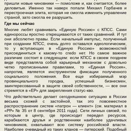
пришли новые чиновники — помоложе и, как считается, более
деловитые. Именно так наверх попали Михаил Горбачев и
перестроечная элита, которая не смогла изменить управление
страной, зато смогла ее разрушить.
Где мы сейчас
Многие любят сравнивать «Единую Россию» с КПСС. Сами
единороссы яростно открещиваются от таких сравнений. И тут
они абсолютно правы. Если начальный импульс, полученный
при создании КПСС, очень долго оставался идеологическим,
то у вступающих в «Единую Россию» возможностей
присоединиться к какому-то credo нет. Но самое важное
различие состоит в следующем: если КПСС в своем позднем
виде представляла собой карьерный механизм с довольно
четко прописанными правилами, то «Единая Россия»,
напротив, является инструментом фиксации полученного
социального положения. Все еще избираемый мэр
провинциального городка, успешный бизнесмен,
заинтересованный в защите своей собственности, — все они
стремятся в «ЕР» для закрепления статус-кво.
Что действительно делает сегодняшнюю ситуацию в России
весьма схожей с застойной, так это повсеместное
распространение систем «патрон — клиент» (см. материал в
«РР» № 35 от 8 сентября 2011 года). Сети личных связей, по
которым в центр, где происходит передел ресурсов,
карабкаются друзья и родственники наиболее удачливых
чиновников, охватывают всю систему российской власти.
Наиболее очевидный из таких кланов — питерский. Подобный