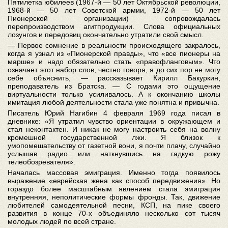
Пятилетка юбилеев (1967-й — 50 лет Октябрьской революции,
1968-й — 50 лет Советской армии, 1972-й — 50 лет
Пионерской организации) сопровождалась
перепроизводством агитпродукции. Слова официальных
лозунгов и передовиц окончательно утратили свой смысл.
— Первое сомнение в реальности происходящего закралось,
когда я узнал из «Пионерской правды», что «все пионеры на
марше» и надо обязательно стать «правофланговым». Что
означает этот набор слов, честно говоря, я до сих пор не могу
себе объяснить, — рассказывает Кирилл Бакуркин,
преподаватель из Братска. — С годами это ощущение
виртуальности только усиливалось. А к окончанию школы
имитация любой деятельности стала уже понятна и привычна.
Писатель Юрий Нагибин 4 февраля 1969 года писал в
дневнике: «Я утратил чувство ориентации в окружающем и
стал неконтактен. И никак не могу настроить себя на волну
кромешной государственной лжи. Я близок к
умопомешательству от газетной вони, я почти плачу, случайно
услышав радио или наткнувшись на гадкую рожу
телеобозревателя».
Началась массовая эмиграция. Именно тогда появилось
выражение «еврейская жена как способ передвижения». Но
гораздо более масштабным явлением стала эмиграция
внутренняя, неполитические формы фронды. Так, движение
любителей самодеятельной песни, КСП, на пике своего
развития в конце 70-х объединяло несколько сот тысяч
молодых людей по всей стране.