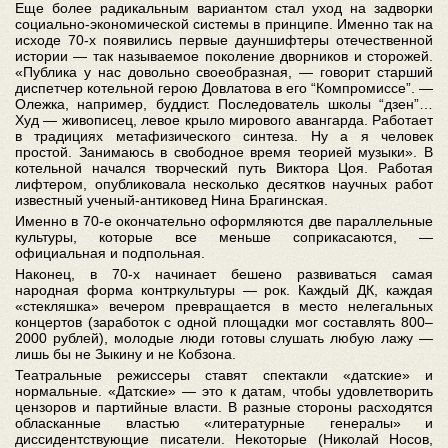
Еще более радикальным вариантом стал уход на задворки
социально-экономической системы в принципе. Именно так на
исходе 70-х появились первые дауншифтеры отечественной
истории — так называемое поколение дворников и сторожей.
«Публика у нас довольно своеобразная, — говорит старший
диспетчер котельной герою Довлатова в его “Компромиссе”. —
Олежка, например, буддист. Последователь школы “дзен”…
Худ — живописец, левое крыло мирового авангарда. Работает
в традициях метафизического синтеза. Ну а я человек
простой. Занимаюсь в свободное время теорией музыки». В
котельной начался творческий путь Виктора Цоя. Работая
лифтером, опубликовала несколько десятков научных работ
известный ученый-антиковед Нина Брагинская.
Именно в 70-е окончательно оформляются две параллельные
культуры, которые все меньше соприкасаются, —
официальная и подпольная.
Наконец, в 70-х начинает бешено развиваться самая
народная форма контркультуры — рок. Каждый ДК, каждая
«стекляшка» вечером превращается в место нелегальных
концертов (заработок с одной площадки мог составлять 800–
2000 рублей), молодые люди готовы слушать любую лажу —
лишь бы не Зыкину и не Кобзона.
Театральные режиссеры ставят спектакли «датские» и
нормальные. «Датские» — это к датам, чтобы удовлетворить
цензоров и партийные власти. В разные стороны расходятся
обласканные властью «литературные генералы» и
диссидентствующие писатели. Некоторые (Николай Носов,