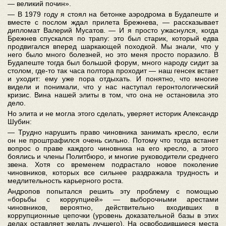
— великий почин».
— В 1979 году я стоял на бетонке аэродрома в Будапеште и
вместе с послом ждал прилета Брежнева, — рассказывает
дипломат Валерий Мусатов. — И я просто ужаснулся, когда
Брежнев спускался по трапу: это был старик, который едва
продвигался вперед шаркающей походкой. Мы знали, что у
него было много болезней, но это меня просто поразило. В
Будапеште тогда был большой форум, много народу сидит за
столом, где-то так часа полтора проходит — наш генсек встает
и уходит: ему уже пора отдыхать. И понятно, что многие
видели и понимали, что у нас наступал геронтологический
кризис. Вина нашей элиты в том, что она не остановила это
дело.
Но элита и не могла этого сделать, уверяет историк Александр
Шубин:
— Трудно нарушить право чиновника занимать кресло, если
он не проштрафился очень сильно. Потому что тогда встанет
вопрос о праве каждого чиновника на его кресло, а этого
боялись и члены Политбюро, и многие руководители среднего
звена. Хотя со временем подрастало новое поколение
чиновников, которых все сильнее раздражала трудность и
медлительность карьерного роста.
Андропов попытался решить эту проблему с помощью
«борьбы с коррупцией» — выборочными арестами
чиновников, вероятно, действительно входивших в
коррупционные цепочки (уровень доказательной базы в этих
делах оставляет желать лучшего). На освободившиеся места