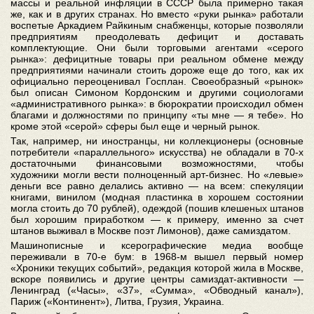
массы и реальной инфляции в СССР была примерно такая
же, как и в других странах. Но вместо «руки рынка» работали
воспетые Аркадием Райкиным снабженцы, которые позволяли
предприятиям преодолевать дефицит и доставать
комплектующие. Они были торговыми агентами «серого
рынка»: дефицитные товары при реальном обмене между
предприятиями начинали стоить дороже еще до того, как их
официально переоценивал Госплан. Своеобразный «рынок»
был описан Симоном Кордонским и другими социологами
«административного рынка»: в бюрократии происходил обмен
благами и должностями по принципу «ты мне — я тебе». Но
кроме этой «серой» сферы был еще и черный рынок.
Так, например, ни иностранцы, ни коллекционеры (основные
потребители «параллельного» искусства) не обладали в 70-х
достаточными финансовыми возможностями, чтобы
художники могли вести полноценный арт-бизнес. Но «левые»
деньги все равно делались активно — на всем: спекуляции
книгами, винилом (модная пластинка в хорошем состоянии
могла стоить до 70 рублей), одеждой (пошив клешеных штанов
был хорошим приработком — к примеру, именно за счет
штанов выживал в Москве поэт Лимонов), даже самиздатом.
Машинописные и ксерографические медиа вообще
переживали в 70-е бум: в 1968-м вышел первый номер
«Хроники текущих событий», редакция которой жила в Москве,
вскоре появились и другие центры самиздат-активности —
Ленинград («Часы», «37», «Сумма», «Обводный канал»),
Париж («Континент»), Литва, Грузия, Украина.