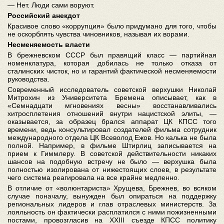
— Нет. Люди сами воруют.
Российский анекдот
Красивое слово «коррупция» было придумано для того, чтобы
не оскорблять чувства чиновников, называя их ворами.
Несменяемость власти
В брежневском СССР был правящий класс — партийная
номенклатура, которая добилась не только отказа от
сталинских чисток, но и гарантий фактической несменяемости
руководства.
Современный исследователь советской верхушки Николай
Митрохин из Университета Бремена описывает, как в
«Семнадцати мгновениях весны» восстанавливались
хитросплетения отношений внутри нацистской элиты, —
оказывается, за образец брался аппарат ЦК КПСС того
времени, ведь консультировал создателей фильма сотрудник
международного отдела ЦК Всеволод Ежов. Но калька не была
полной. Например, в фильме Штирлиц записывается на
прием к Гиммлеру. В советской действительности никаких
шансов на подобную встречу не было — верхушка была
полностью изолирована от нижестоящих слоев, в результате
чего система реагировала на все крайне медленно.
В отличие от «волюнтариста» Хрущева, Брежнев, во всяком
случае поначалу, вынужден был опираться на поддержку
региональных лидеров и глав отраслевых министерств. За
лояльность он фактически расплатился с ними пожизненными
постами, провозгласив на XXIII съезде КПСС политику