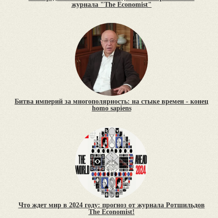
журнала "The Economist"
Битва империй за многополярность: на стыке времен - конец
homo sapiens
Что ждет мир в 2024 году: прогноз от журнала Ротшильдов
The Economist!