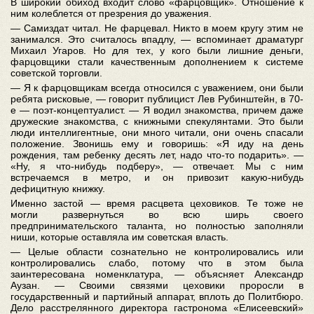
В широкий обиход входит слово «фарцовщик». Отношение к
ним колеблется от презрения до уважения.
— Самиздат читал. Не фарцевал. Никто в моем кругу этим не
занимался. Это считалось впадлу, — вспоминает драматург
Михаил Угаров. Но для тех, у кого были лишние деньги,
фарцовщики стали качественным дополнением к системе
советской торговли.
— Я к фарцовщикам всегда относился с уважением, они были
ребята рисковые, — говорит публицист Лев Рубинштейн, в 70-
е — поэт-концептуалист. — Я водил знакомства, причем даже
дружеские знакомства, с книжными спекулянтами. Это были
люди интеллигентные, они много читали, они очень спасали
положение. Звонишь ему и говоришь: «Я иду на день
рождения, там ребенку десять лет, надо что-то подарить». —
«Ну, я что-нибудь подберу», — отвечает. Мы с ним
встречаемся в метро, и он привозит какую-нибудь
дефицитную книжку.
Именно застой — время расцвета цеховиков. Те тоже не
могли развернуться во всю ширь своего
предпринимательского таланта, но полностью заполняли
ниши, которые оставляла им советская власть.
— Целые области сознательно не контролировались или
контролировались слабо, потому что в этом была
заинтересована номенклатура, — объясняет Александр
Аузан. — Своими связями цеховики проросли в
государственный и партийный аппарат, вплоть до Политбюро.
Дело расстрелянного директора гастронома «Елисеевский»