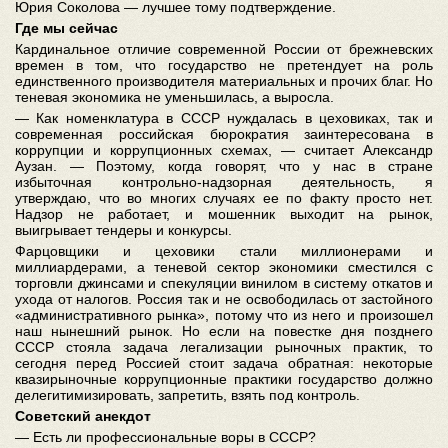
Юрия Соколова — лучшее тому подтверждение.
Где мы сейчас
Кардинальное отличие современной России от брежневских
времен в том, что государство не претендует на роль
единственного производителя материальных и прочих благ. Но
теневая экономика не уменьшилась, а выросла.
— Как номенклатура в СССР нуждалась в цеховиках, так и
современная российская бюрократия заинтересована в
коррупции и коррупционных схемах, — считает Александр
Аузан. — Поэтому, когда говорят, что у нас в стране
избыточная контрольно-надзорная деятельность, я
утверждаю, что во многих случаях ее по факту просто нет.
Надзор не работает, и мошенник выходит на рынок,
выигрывает тендеры и конкурсы.
Фарцовщики и цеховики стали миллионерами и
миллиардерами, а теневой сектор экономики сместился с
торговли джинсами и спекуляции винилом в систему откатов и
ухода от налогов. Россия так и не освободилась от застойного
«административного рынка», потому что из него и произошел
наш нынешний рынок. Но если на повестке дня позднего
СССР стояла задача легализации рыночных практик, то
сегодня перед Россией стоит задача обратная: некоторые
квазирыночные коррупционные практики государство должно
делегитимизировать, запретить, взять под контроль.
Советский анекдот
— Есть ли профессиональные воры в СССР?