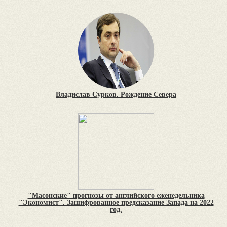
Владислав Сурков. Рождение Севера
"Масонские" прогнозы от английского еженедельника
"Экономист". Зашифрованное предсказание Запада на 2022
год.