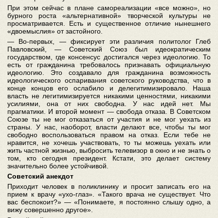
При этом сейчас в плане самореализации «все можно», но
бурного роста «альтернативной» творческой культуры не
просматривается. Есть и существенное отличие нынешнего
«двоемыслия» от застойного.
— Во-первых, — фиксирует эти различия политолог Глеб
Павловский, — Советский Союз был идеократическим
государством, где консенсус достигался через идеологию. То
есть от гражданина требовалось признавать официальную
идеологию. Это создавало для гражданина возможность
идеологического оспаривания советского руководства, что в
конце концов его ослабило и делегитимизировало. Наша
власть не легитимизируется никакими ценностями, никакими
усилиями, она от них свободна. У нас идей нет. Мы
прагматики. И второй момент — свобода отказа. В Советском
Союзе ты не мог отказаться от участия и не мог уехать из
страны. У нас, наоборот, власти делают все, чтобы ты мог
свободно воспользоваться правом на отказ. Если тебе не
нравится, не хочешь участвовать, то ты можешь уехать или
жить частной жизнью, выбросить телевизор в окно и не знать о
том, кто сегодня президент. Кстати, это делает систему
значительно более устойчивой.
Советский анекдот
Приходит человек в поликлинику и просит записать его на
прием к врачу «ухо-глаз». «Такого врача не существует. Что
вас беспокоит?» — «Понимаете, я постоянно слышу одно, а
вижу совершенно другое».