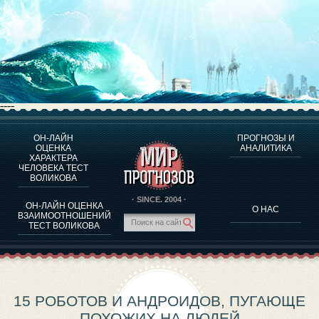
----
ОН-ЛАЙН
ПРОГНОЗЫ И
О ПРОГРАММЕ
ОЦЕНКА
АНАЛИТИКА
ХАРАКТЕРА
ОЦЕНКА ХАРАКТЕРA ЧЕЛОВЕКА
ЧЕЛОВЕКА ТЕСТ
ОЦЕНКА ХАРАКТЕРА ВЫДАЮЩИХСЯ ЛИЧНОСТЕЙ
ВОЛИКОВА
О ПРОГРАММЕ
· SINCE. 2004 ·
ОН-ЛАЙН ОЦЕНКА
О НАС
ТЕСТ НА СОВМЕСТИМОСТЬ ВОЛИКОВА
ВЗАИМООТНОШЕНИЙ
ТЕСТ ВОЛИКОВА
ПРОГНОЗЫ И АНАЛИТИКА
15 РОБОТОВ И АНДРОИДОВ, ПУГАЮЩЕ
ПОХОЖИХ НА ЛЮДЕЙ