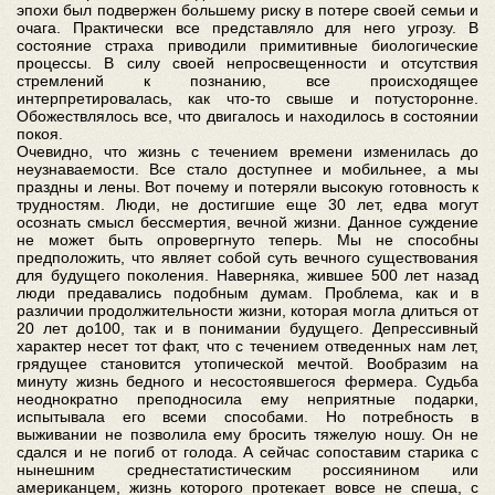
эпохи был подвержен большему риску в потере своей семьи и
очага. Практически все представляло для него угрозу. В
состояние страха приводили примитивные биологические
процессы. В силу своей непросвещенности и отсутствия
стремлений к познанию, все происходящее
интерпретировалась, как что-то свыше и потусторонне.
Обожествлялось все, что двигалось и находилось в состоянии
покоя.
Очевидно, что жизнь с течением времени изменилась до
неузнаваемости. Все стало доступнее и мобильнее, а мы
праздны и лены. Вот почему и потеряли высокую готовность к
трудностям. Люди, не достигшие еще 30 лет, едва могут
осознать смысл бессмертия, вечной жизни. Данное суждение
не может быть опровергнуто теперь. Мы не способны
предположить, что являет собой суть вечного существования
для будущего поколения. Наверняка, жившее 500 лет назад
люди предавались подобным думам. Проблема, как и в
различии продолжительности жизни, которая могла длиться от
20 лет до100, так и в понимании будущего. Депрессивный
характер несет тот факт, что с течением отведенных нам лет,
грядущее становится утопической мечтой. Вообразим на
минуту жизнь бедного и несостоявшегося фермера. Судьба
неоднократно преподносила ему неприятные подарки,
испытывала его всеми способами. Но потребность в
выживании не позволила ему бросить тяжелую ношу. Он не
сдался и не погиб от голода. А сейчас сопоставим старика с
нынешним среднестатистическим россиянином или
американцем, жизнь которого протекает вовсе не спеша, с