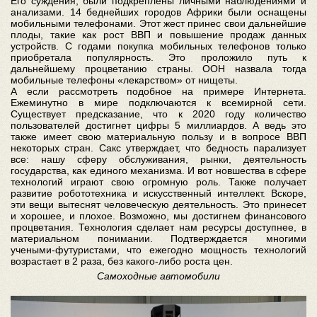
Его суждения, были подкреплены личными наблюдениями и
анализами. 14 беднейших городов Африки были оснащены
мобильными телефонами. Этот жест принес свои дальнейшие
плоды, такие как рост ВВП и повышение продаж данных
устройств. С годами покупка мобильных телефонов только
приобретала популярность. Это проложило путь к
дальнейшему процветанию страны. ООН назвала тогда
мобильные телефоны «лекарством» от нищеты.
А если рассмотреть подобное на примере Интернета.
Ежеминутно в мире подключаются к всемирной сети.
Существует предсказание, что к 2020 году количество
пользователей достигнет цифры 5 миллиардов. А ведь это
также имеет свою материальную пользу и в вопросе ВВП
некоторых стран. Сакс утверждает, что бедность парализует
все: нашу сферу обслуживания, рынки, деятельность
государства, как единого механизма. И вот новшества в сфере
технологий играют свою огромную роль. Также получает
развитие робототехника и искусственный интеллект. Вскоре,
эти вещи вытеснят человеческую деятельность. Это принесет
и хорошее, и плохое. Возможно, мы достигнем финансового
процветания. Технология сделает нам ресурсы доступнее, в
материальном понимании. Подтверждается многими
учеными-футуристами, что ежегодно мощность технологий
возрастает в 2 раза, без какого-либо роста цен.
Самоходные автомобили