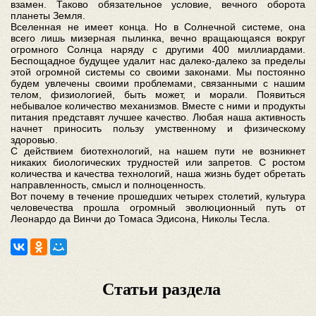
взамен. Таково обязательное условие, вечного оборота
планеты Земля.
Вселенная не имеет конца. Но в Солнечной системе, она
всего лишь мизерная пылинка, вечно вращающаяся вокруг
огромного Солнца наряду с другими 400 миллиардами.
Беспощадное будущее удалит нас далеко-далеко за пределы
этой огромной системы со своими законами. Мы постоянно
будем увлечены своими проблемами, связанными с нашим
телом, физиологией, быть может, и морали. Появиться
небывалое количество механизмов. Вместе с ними и продукты
питания представят лучшее качество. Любая наша активность
начнет приносить пользу умственному и физическому
здоровью.
С действием биотехнологий, на нашем пути не возникнет
никаких биологических трудностей или запретов. С ростом
количества и качества технологий, наша жизнь будет обретать
направленность, смысл и полноценность.
Вот почему в течение прошедших четырех столетий, культура
человечества прошла огромный эволюционный путь от
Леонардо да Винчи до Томаса Эдисона, Николы Тесла.
Статьи раздела