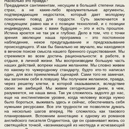
Насколько это правда?
Предадимся сантиментам, несущим в большей степени лишь
страх, а не какие-либо вразумительные аргументы,
подтверждающие недостаток, который дает молодому
поколению повод для гордости. Суть заключается в
следующем: равно как и с позиции технологий, и с позиции
индивидуума, наше с вами будущее – это и есть прошлое.
Истина кроется не так уж и глубоко. Дело в том, что с точки
зрения эволюции наша программа – это постоянное
наблюдение, некое предугадывание и предсказывание
происходящего. И как бы банально не звучало, мы находимся
в вечном поиске смысла нашего бренного существования. Мы
стремимся во всем достичь рациональности: в работе, в
отдыхе, в личной жизни. Мы воспроизводим большую часть
наших действий, вопреки нашим желаниям. Мы словно живем
по какому-то чужеродному стандарту, будто кто-то написал
один, для всех приемлемый сценарий. Сами того не замечая,
мы загоняем себя в ловушку. Мы получаем желаемое, правда,
через решетку клетки, в которой оказываемся, вследствие
своих же амбиций. Мы живем сегодняшним днем, в чем,
разумеется, не наша вина. Так уж сложилось задолго до нас,
еще на инстинктивном уровне, когда человеку всегда нужно
было бороться, выживать здесь и сейчас, обеспечивать себя
нужными ресурсами. Все эти трудности не позволяли думать
на несколько шагов вперед. Не сложилось как такового
планирования. Вспомним аннотацию к одному из романов
английского писателя Олдингтона, где он сравнивает жизнь со
светящейся точкой, «возникающей из неоткуда и исчезающей