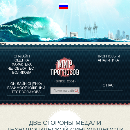
----
ОН-ЛАЙН
ПРОГНОЗЫ И
О ПРОГРАММЕ
ОЦЕНКА
АНАЛИТИКА
ХАРАКТЕРА
ОЦЕНКА ХАРАКТЕРA ЧЕЛОВЕКА
ЧЕЛОВЕКА ТЕСТ
ОЦЕНКА ХАРАКТЕРА ВЫДАЮЩИХСЯ ЛИЧНОСТЕЙ
ВОЛИКОВА
О ПРОГРАММЕ
· SINCE. 2004 ·
ОН-ЛАЙН ОЦЕНКА
О НАС
ТЕСТ НА СОВМЕСТИМОСТЬ ВОЛИКОВА
ВЗАИМООТНОШЕНИЙ
ТЕСТ ВОЛИКОВА
ПРОГНОЗЫ И АНАЛИТИКА
ДВЕ СТОРОНЫ МЕДАЛИ
ТЕХНОЛОГИЧЕСКОЙ СИНГУЛЯРНОСТИ