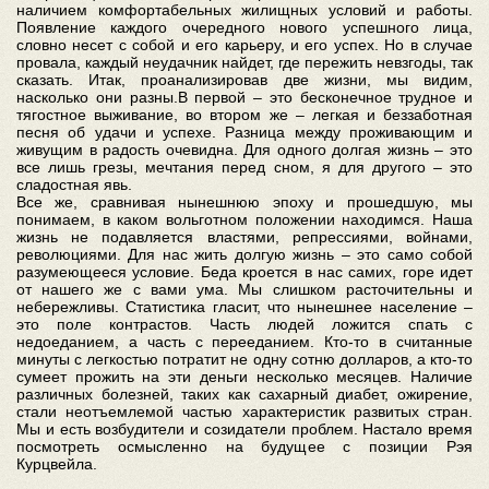
наличием комфортабельных жилищных условий и работы.
Появление каждого очередного нового успешного лица,
словно несет с собой и его карьеру, и его успех. Но в случае
провала, каждый неудачник найдет, где пережить невзгоды, так
сказать. Итак, проанализировав две жизни, мы видим,
насколько они разны.В первой – это бесконечное трудное и
тягостное выживание, во втором же – легкая и беззаботная
песня об удачи и успехе. Разница между проживающим и
живущим в радость очевидна. Для одного долгая жизнь – это
все лишь грезы, мечтания перед сном, я для другого – это
сладостная явь.
Все же, сравнивая нынешнюю эпоху и прошедшую, мы
понимаем, в каком вольготном положении находимся. Наша
жизнь не подавляется властями, репрессиями, войнами,
революциями. Для нас жить долгую жизнь – это само собой
разумеющееся условие. Беда кроется в нас самих, горе идет
от нашего же с вами ума. Мы слишком расточительны и
небережливы. Статистика гласит, что нынешнее население –
это поле контрастов. Часть людей ложится спать с
недоеданием, а часть с перееданием. Кто-то в считанные
минуты с легкостью потратит не одну сотню долларов, а кто-то
сумеет прожить на эти деньги несколько месяцев. Наличие
различных болезней, таких как сахарный диабет, ожирение,
стали неотъемлемой частью характеристик развитых стран.
Мы и есть возбудители и созидатели проблем. Настало время
посмотреть осмысленно на будущее с позиции Рэя
Курцвейла.