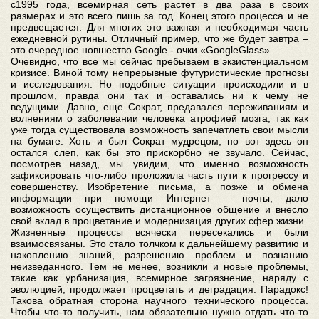
с1995 года, всемирная сеть растет в два раза в своих
размерах и это всего лишь за год. Конец этого процесса и не
предвещается. Для многих это важная и необходимая часть
ежедневной рутины. Отличный пример, что же будет завтра –
это очередное новшество Google - очки «GoogleGlass»
Очевидно, что все мы сейчас пребываем в экзистенциальном
кризисе. Виной тому непрерывные футуристические прогнозы
и исследования. Но подобные ситуации происходили и в
прошлом, правда они так и оставались ни к чему не
ведущими. Давно, еще Сократ, предавался переживаниям и
волнениям о заболевании человека атрофией мозга, так как
уже тогда существовала возможность запечатлеть свои мысли
на бумаге. Хоть и был Сократ мудрецом, но вот здесь он
остался слеп, как бы это прискорбно не звучало. Сейчас,
посмотрев назад, мы увидим, что именно возможность
зафиксировать что-либо проложила часть пути к прогрессу и
совершенству. Изобретение письма, а позже и обмена
информации при помощи Интернет – почты, дало
возможность осуществить дистанционное общение и внесло
свой вклад в процветание и модернизация других сфер жизни.
Жизненные процессы всячески пересекались и были
взаимосвязаны. Это стало толчком к дальнейшему развитию и
накоплению знаний, разрешению проблем и познанию
неизведанного. Тем не менее, возникли и новые проблемы,
такие как урбанизация, всемирное загрязнение, наряду с
эволюцией, продолжает процветать и деградация. Парадокс!
Такова обратная сторона научного технического процесса.
Чтобы что-то получить, нам обязательно нужно отдать что-то