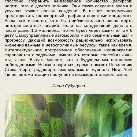
способно сохранить неимоверное количество ресурсов:
нефти, газа и другого топлива. Они также сохранят время и
улучшат всякие навыки вождения. В их же полномочиях
предотвратить транспортный трафик и дорожные инциденты.
Всем нам известно, хотя бы приблизительное число жертв
автотранспортных аварий. Если на сегодняшний день это
число равно 1,3 миллиона, что же будет через каких- то там 5
дет? Самоуправляемые автомобили – это семимильный шаг к
прогрессу, дающий возможность рационально использовать
жизненно важные и невосполнимые ресурсы, такие как время.
Интеллектуальное программное обеспечение неоднократно
справляется с задачами, выполнить которые способны лишь
мы, люди. Бытует мнение, что в будущем мы останемся
побежденными. Но как говориться, время покажет. По мнению
Стива Лора, редактора американского журнала New York
Times, автоматизация наступает в незамедлительном темпе.
Пища будущего