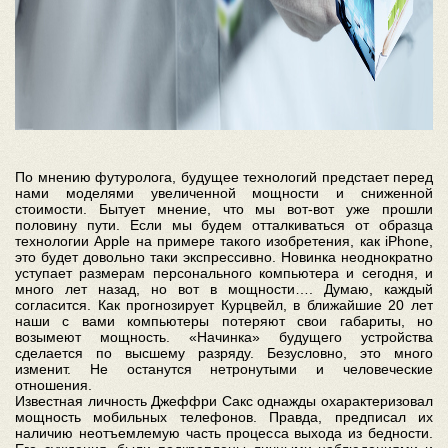
По мнению футуролога, будущее технологий предстает перед
нами моделями увеличенной мощности и сниженной
стоимости. Бытует мнение, что мы вот-вот уже прошли
половину пути. Если мы будем отталкиваться от образца
технологии Apple на примере такого изобретения, как iPhone,
это будет довольно таки экспрессивно. Новинка неоднократно
уступает размерам персонального компьютера и сегодня, и
много лет назад, но вот в мощности…. Думаю, каждый
согласится. Как прогнозирует Курцвейл, в ближайшие 20 лет
наши с вами компьютеры потеряют свои габариты, но
возымеют мощность. «Начинка» будущего устройства
сделается по высшему разряду. Безусловно, это много
изменит. Не останутся нетронутыми и человеческие
отношения.
Известная личность Джеффри Сакс однажды охарактеризовал
мощность мобильных телефонов. Правда, предписал их
наличию неотъемлемую часть процесса выхода из бедности.