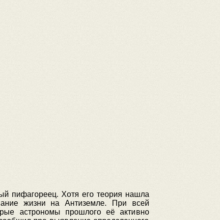
ный пифагореец. Хотя его теория нашла
вание жизни на Антиземле. При всей
орые астрономы прошлого её активно