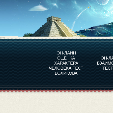
----
О ПРОГРАММЕ
О 
ОН-ЛАЙН
ОЦЕНКА
ОН-Л
ОЦЕНКА ХАРАКТЕРA
ЧЕЛОВЕКА
СОВ
ХАРАКТЕРА
ВЗАИМ
В
ЧЕЛОВЕКА ТЕСТ
ТЕС
ОЦЕНКА ХАРАКТЕРА
ВЫДАЮЩИХСЯ
ВОЛИКОВА
ЛИЧНОСТЕЙ