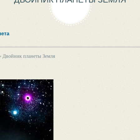
нета
›
Двойник планеты Земля