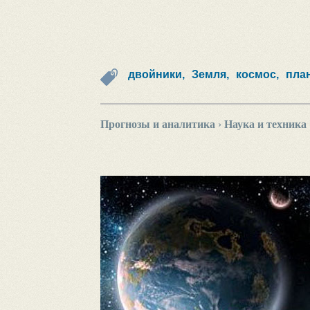
двойники,
Земля,
космос,
пла
Прогнозы и аналитика
›
Наука и техника