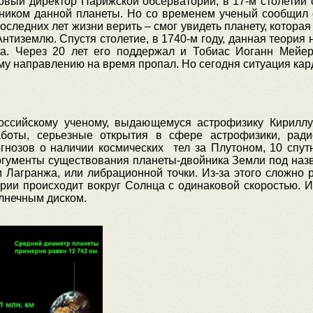
ервый директор Парижской обсерватории, в 17-м столетии
тником данной планеты. Но со временем ученый сообщил 
оследних лет жизни верить – смог увидеть планету, котора
Антиземлю. Спустя столетие, в 1740-м году, данная теория
а. Через 20 лет его поддержал и Тобиас Иоганн Мейе
му направлению на время пропал. Но сегодня ситуация ка
оссийскому ученому, выдающемуся астрофизику Кириллу 
боты, серьезные открытия в сфере астрофизики, радио
огнозов о наличии космических тел за Плутоном, 10 спут
аргументы существования планеты-двойника Земли под наз
 Лагранжа, или либрационной точки. Из-за этого сложно р
ии происходит вокруг Солнца с одинаковой скоростью. Из-
олнечным диском.