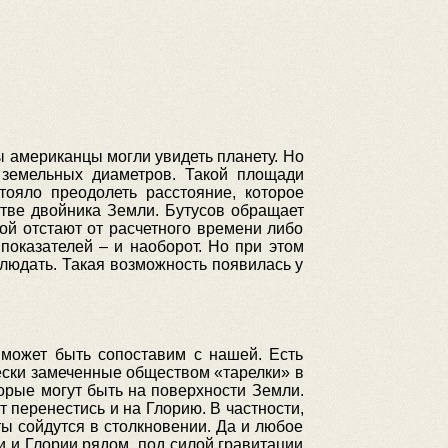
ы американцы могли увидеть планету. Но
 земельных диаметров. Такой площади
тояло преодолеть расстояние, которое
стве двойника Земли. Бутусов обращает
й отстают от расчетного времени либо
показателей – и наоборот. Но при этом
людать. Такая возможность появилась у
 может быть сопоставим с нашей. Есть
чески замеченные обществом «тарелки» в
орые могут быть на поверхности Земли.
перенестись и на Глорию. В частности,
ы сойдутся в столкновении. Да и любое
 и Глории рядом, под силой гравитации