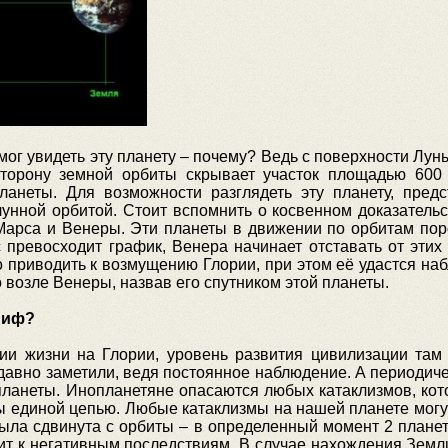
смог увидеть эту планету – почему? Ведь с поверхности Лун
торону земной орбиты скрывает участок площадью 600
анеты. Для возможности разглядеть эту планету, предс
лунной орбитой. Стоит вспомнить о косвенном доказатель
арса и Венеры. Эти планеты в движении по орбитам поро
 превосходит график, Венера начинает отставать от этих 
приводить к возмущению Глории, при этом её удастся наб
 возле Венеры, назвав его спутником этой планеты.
миф?
ии жизни на Глории, уровень развития цивилизации там
 давно заметили, ведя постоянное наблюдение. А периоди
планеты. Инопланетяне опасаются любых катаклизмов, кот
 единой цепью. Любые катаклизмы на нашей планете могут 
ыла сдвинута с орбиты – в определенный момент 2 планет
т к негативным последствиям. В случае нахождения Земли