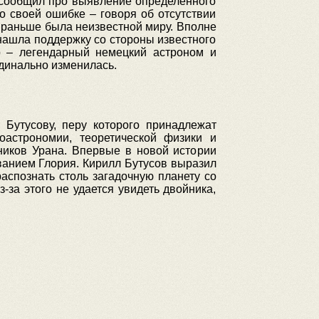
 сообщил про выявление определенного
о своей ошибке – говоря об отсутствии
я раньше была неизвестной миру. Вполне
 нашла поддержку со стороны известного
р – легендарный немецкий астроном и
рдинально изменилась.
Бутусову, перу которого принадлежат
астрономии, теоретической физики и
ников Урана. Впервые в новой истории
ванием Глория. Кирилл Бутусов выразил
аспознать столь загадочную планету со
за этого не удается увидеть двойника,