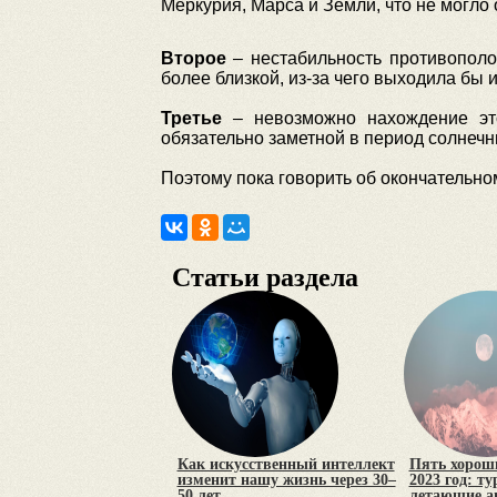
Меркурия, Марса и Земли, что не могло 
Второе
– нестабильность противополо
более близкой, из-за чего выходила бы 
Третье
– невозможно нахождение это
обязательно заметной в период солнечн
Поэтому пока говорить об окончательно
Статьи раздела
Как искусственный интеллект
Пять хороши
изменит нашу жизнь через 30–
2023 год: т
50 лет
летающие а