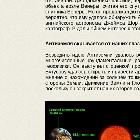
отстаивали. Джандоменико Кассини, п
объекта возле Венеры, считая его спу
спутника Венеры. Но он продолжал до п
вероятно, что ему удалось обнаружить 
английского астронома Джеймса Шорт
картограф. В дальнейшем интерес к это
Антиземля скрывается от наших глаз
Возродить идею Антиземли удалось р
многочисленные фундаментальные ра
геофизики. Он выступил с оценкой пр
Бутусову удалось открыть и привести 
мнение о нахождении за солнцем точки
стороны Земли. Движение Земли и Глор
поскольку он закрыт от наших взоров с