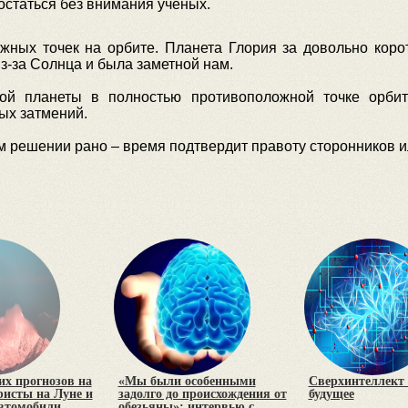
остаться без внимания ученых.
жных точек на орбите. Планета Глория за довольно корот
из-за Солнца и была заметной нам.
й планеты в полностью противоположной точке орби
ых затмений.
м решении рано – время подтвердит правоту сторонников и
х прогнозов на
«Мы были особенными
Сверхинтеллект 
уристы на Луне и
задолго до происхождения от
будущее
втомобили
обезьяны»: интервью с