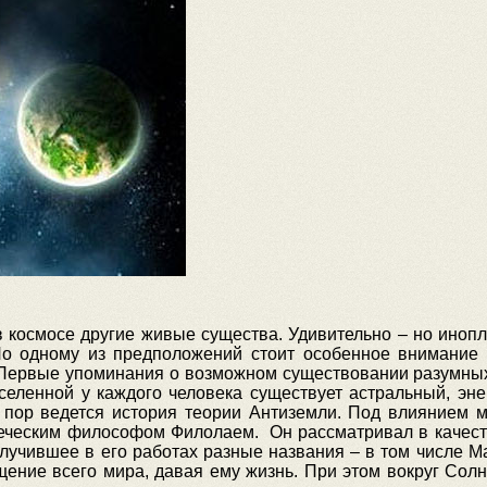
и
 космосе другие живые существа. Удивительно – но инопла
о одному из предположений стоит особенное внимание 
. Первые упоминания о возможном существовании разумных
селенной у каждого человека существует астральный, эн
 пор ведется история теории Антиземли. Под влиянием 
реческим философом Филолаем. Он рассматривал в качеств
лучившее в его работах разные названия – в том числе М
ение всего мира, давая ему жизнь. При этом вокруг Сол