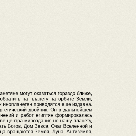
нетяне могут оказаться гораздо ближе,
обратить на планету на орбите Земли,
 инопланетян приводятся еще издавна.
ергетический двойник. Он в дальнейшем
мнений и работ египтян формировалась
е центра мироздания не нашу планету,
ать Богов, Дом Зевса, Очаг Вселенной и
нца вращаются Земля, Луна, Антиземля,