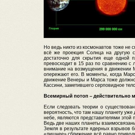
Но ведь никто из космонавтов тоже не 
всё же проекция Солнца на другую с
достаточно для скрытия еще одной пл
превосходит в 15 раз по сравнению с 
внимание на возмущения в движении М
опережают его. В моменты, когда Марс
движение Венеры и Марса тоже должно 
Кассини, заметившего серповидное тело
Всемирный потоп – действительно 
Если следовать теории о существован
вероятность, что там нашу планету уже
небе, являются представителями этой 
Ведь две наших планеты взаимосвязаны
Земля в результате ядерных взрывов б
«лишнее» сближение всё равно приводи