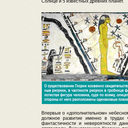
Солнце и 5 известных древних планет.
Впервые о «дополнительном» небесном 
должное развитие именно в трудах 
фантастичности и невероятности да