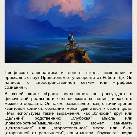
Профессор аэронавтики и доцент школы инженерии и
прикладных наук Принстонского университетат Роберт Дж. Ян
написал о «пространственной сетке» или «графике
сознания».
В своей книге «Грани реальности» он рассуждает о
физической реальности человеческого сознания, и как его
можно отобразить. Он также размышляет, как, с точки зрения
квантовой физики, сознание может двигаться к своей цели:
«Мы используем такие выражения, как „близкий" друг или
„дальний" родственник; „глубокая" мысль или
„поверхностное"мышление; идея может занимать
„центральное" или „второстепенное" место или быть
„оторванной от реальности"; наши мысли „блуждают", когда