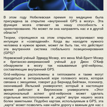
В этом году Нобелевская премия по медицине была
присуждена за открытие «внутренней GPS в мозгу». Эта
функция мозга отвечает за нашу способность к
ориентированию. Но может ли она направлять нас и в другой
области?
Теории, строящиеся на этом открытии, затрагивают мир
интуиции и «совпадений». Когда вы находите нужного
человека в нужное время, может ли быть так, что действует
эта внутренняя система глобального позиционирования
(GPS)?
Норвежский учёный Эдвард Мозер, его жена Мэй-Бритт Мозер
и британско-американский учёный д-р Джон О’Киф
обнаружили в мозгу так называемые grid-нейроны,
составляющие внутренний GPS.
Grid-нейроны расположены в гиппокампе и также могут
находиться в энториальной коре головного мозга, которая
связана с эмоциями, говорит д-р Бернард Бейтман, психиатр,
окончивший Йельский университет, который в настоящее
время работает в Виргинском университете. «Этот
эмоциональный аспект grid-нейронов может сделать
отдельные местоположения в „карте" внутри нашего мозга
более заметными. Подобно картам, используемым в GPS, эта
„карта" может позволить нам найти дорогу к важным для нас с