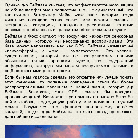
Однако д-р Бейтман считает, что эффект картотечного ящика
не объясняет феномен полностью, и он не единственный, кто
так считает. Ветеринар Майкл Фокс знает истории, когда
животные находили своих хозяев или искали помощь в
экстренных ситуациях, преодолев расстояния, которые
невозможно объяснить их развитым обонянием или слухом.
Бейтман и Фокс считают, что вокруг нас находится сенсорная
база данных, которую мы неосознанно воспринимаем. Эта
база может направлять нас как GPS. Бейтман называет её
«психосферой», а Фокс ― эмпатосферой. Это уровень
существования, который мы не воспринимаем нашими
обычными пятью органами чувств, но содержащий
информацию, которую мы можем воспринимать какими-то
ещё неоткрытыми рецепторами.
Если бы нам удалось сделать это открытие или лучше понять
этот феномен, то полезные совпадения стали бы более
распространённым явлением в нашей жизни, говорит д-р
Бейтман. Возможно, этот GPS помогал бы находить
пропавших детей. Возможно, при помощи его можно было бы
найти любовь, подходящую работу или помощь в нужный
момент. Разумеется, этот феномен по-прежнему остаётся
загадкой, но для д-ра Бейтмана это лишь повод продолжать
дальнейшие исследования.