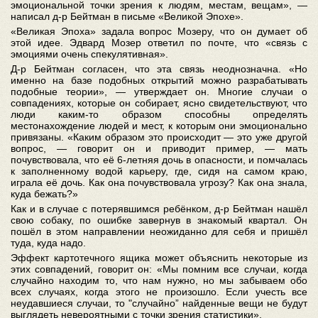
эмоциональной точки зрения к людям, местам, вещам», ―
написал д-р Бейтман в письме «Великой Эпохе».
«Великая Эпоха» задала вопрос Мозеру, что он думает об
этой идее. Эдвард Мозер ответил по почте, что «связь с
эмоциями очень спекулятивная».
Д-р Бейтман согласен, что эта связь неоднозначна. «Но
именно на базе подобных открытий можно разрабатывать
подобные теории», ― утверждает он. Многие случаи о
совпадениях, которые он собирает, ясно свидетельствуют, что
люди каким-то образом способны определять
местонахождение людей и мест, к которым они эмоционально
привязаны. «Каким образом это происходит ― это уже другой
вопрос, ― говорит он и приводит пример, ― мать
почувствовала, что её 6-летняя дочь в опасности, и помчалась
к заполненному водой карьеру, где, сидя на самом краю,
играла её дочь. Как она почувствовала угрозу? Как она знала,
куда бежать?»
Как и в случае с потерявшимся ребёнком, д-р Бейтман нашёл
свою собаку, по ошибке завернув в знакомый квартал. Он
пошёл в этом направлении неожиданно для себя и пришёл
туда, куда надо.
Эффект картотечного ящика может объяснить некоторые из
этих совпадений, говорит он: «Мы помним все случаи, когда
случайно находим то, что нам нужно, но мы забываем обо
всех случаях, когда этого не произошло. Если учесть все
неудавшиеся случаи, то "случайно” найденные вещи не будут
выглядеть невероятными с точки зрения статистики».