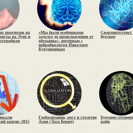
х прогнозов на
«Мы были особенными
Сверхинтеллект 
уристы на Луне и
задолго до происхождения от
будущее
втомобили
обезьяны»: интервью с
нейробиологом Николаем
Кукушкиным
писали
Глобализация, рост и столетие
Будущее сетецен
ий кризис 2015
Азии (Лаза Кекич)
войн