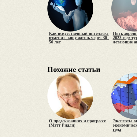
Как искусственный интеллект
Пять хороши
изменит нашу жизнь через 30–
2023 год: т
50 лет
летающие а
Похожие статьи
О предсказаниях и прогрессе
Эксперты о
(Мэтт Ридли)
экономическ
года