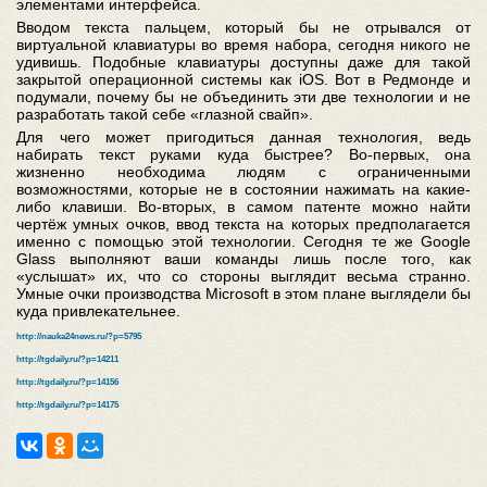
элементами интерфейса.
Вводом текста пальцем, который бы не отрывался от
виртуальной клавиатуры во время набора, сегодня никого не
удивишь. Подобные клавиатуры доступны даже для такой
закрытой операционной системы как iOS. Вот в Редмонде и
подумали, почему бы не объединить эти две технологии и не
разработать такой себе «глазной свайп».
Для чего может пригодиться данная технология, ведь
набирать текст руками куда быстрее? Во-первых, она
жизненно необходима людям с ограниченными
возможностями, которые не в состоянии нажимать на какие-
либо клавиши. Во-вторых, в самом патенте можно найти
чертёж умных очков, ввод текста на которых предполагается
именно с помощью этой технологии. Сегодня те же Google
Glass выполняют ваши команды лишь после того, как
«услышат» их, что со стороны выглядит весьма странно.
Умные очки производства Microsoft в этом плане выглядели бы
куда привлекательнее.
http://nauka24news.ru/?p=5795
http://tgdaily.ru/?p=14211
http://tgdaily.ru/?p=14156
http://tgdaily.ru/?p=14175