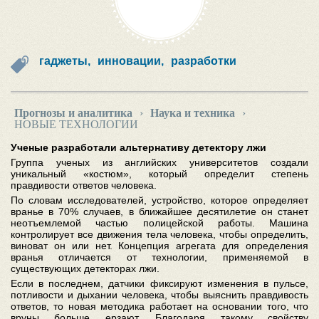
гаджеты,
инновации,
разработки
Прогнозы и аналитика
›
Наука и техника
›
НОВЫЕ ТЕХНОЛОГИИ
Ученые разработали альтернативу детектору лжи
Группа ученых из английских университетов создали
уникальный «костюм», который определит степень
правдивости ответов человека.
По словам исследователей, устройство, которое определяет
вранье в 70% случаев, в ближайшее десятилетие он станет
неотъемлемой частью полицейской работы. Машина
контролирует все движения тела человека, чтобы определить,
виноват он или нет. Концепция агрегата для определения
вранья отличается от технологии, применяемой в
существующих детекторах лжи.
Если в последнем, датчики фиксируют изменения в пульсе,
потливости и дыхании человека, чтобы выяснить правдивость
ответов, то новая методика работает на основании того, что
вруны больше ерзают. Благодаря такому свойству