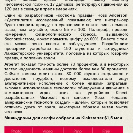
человеческой психики, 17 датчиков, регистрируют движения до
120 раз в секунду в трех измерениях.
Один из разработчиков «костюма правды» Ross Anderson:
«Десятилетия исследований показывают, что интервьюер
будет говорить правду, по сравнению с ложью лишь немного
выше, чем случайно, около 55 из 100. Полиграф, проводя
измерения физиологического стресса, вызванного
беспокойством, может повысить цифру до 60%. Вместе с тем,
его можно легко ввести в заблуждение». Разработчики
проверили устройство на 180 студентах и сотрудниках
Ланкастерского университета, половина из которых говорили
правду, а половину врали.
Агрегат показал точность более 70 процентов, а в некоторых
тестах надежность машины достигла более чем 80 процентов.
Сейчас костюм стоит около 30 000 фунтов стерлингов и
достаточно неудобен, поэтому исследователи ищут
альтернативное исполнение с более низкими затратами,
включая использование технологии обнаружении движения в
компьютерных играх, таких как устройства Kinect,
разработанных Microsoft для консоли Xbox. Недавно,
американские технологи создали «шлем», который позволяет
отличать друга от врага, некоторым образом читая мысли
человека.
Мини-дроны для селфи собрали на Kickstarter $1,5 млн