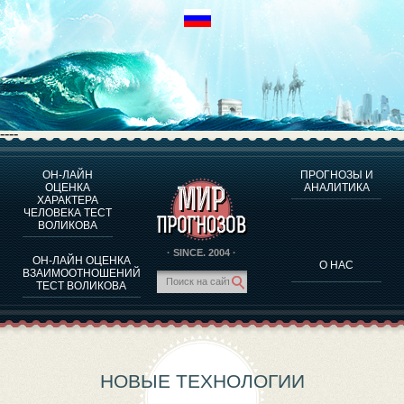
----
ОН-ЛАЙН
ПРОГНОЗЫ И
О ПРОГРАММЕ
ОЦЕНКА
АНАЛИТИКА
ХАРАКТЕРА
ОЦЕНКА ХАРАКТЕРA ЧЕЛОВЕКА
ЧЕЛОВЕКА ТЕСТ
ОЦЕНКА ХАРАКТЕРА ВЫДАЮЩИХСЯ ЛИЧНОСТЕЙ
ВОЛИКОВА
О ПРОГРАММЕ
· SINCE. 2004 ·
ОН-ЛАЙН ОЦЕНКА
О НАС
ТЕСТ НА СОВМЕСТИМОСТЬ ВОЛИКОВА
ВЗАИМООТНОШЕНИЙ
ТЕСТ ВОЛИКОВА
ПРОГНОЗЫ И АНАЛИТИКА
НОВЫЕ ТЕХНОЛОГИИ