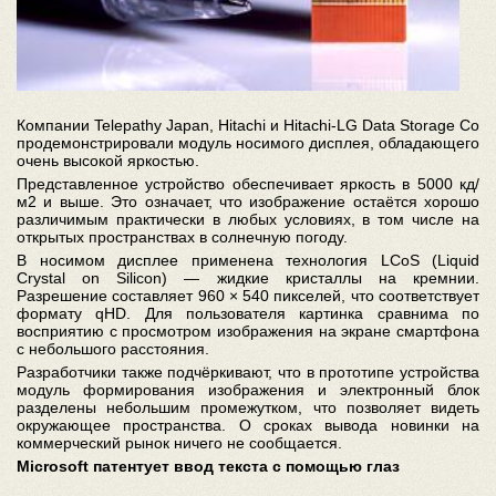
Компании Telepathy Japan, Hitachi и Hitachi-LG Data Storage Co
продемонстрировали модуль носимого дисплея, обладающего
очень высокой яркостью.
Представленное устройство обеспечивает яркость в 5000 кд/
м2 и выше. Это означает, что изображение остаётся хорошо
различимым практически в любых условиях, в том числе на
открытых пространствах в солнечную погоду.
В носимом дисплее применена технология LCoS (Liquid
Crystal on Silicon) — жидкие кристаллы на кремнии.
Разрешение составляет 960 × 540 пикселей, что соответствует
формату qHD. Для пользователя картинка сравнима по
восприятию с просмотром изображения на экране смартфона
с небольшого расстояния.
Разработчики также подчёркивают, что в прототипе устройства
модуль формирования изображения и электронный блок
разделены небольшим промежутком, что позволяет видеть
окружающее пространства. О сроках вывода новинки на
коммерческий рынок ничего не сообщается.
Microsoft патентует ввод текста с помощью глаз