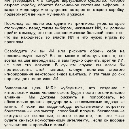
ИИ утверждает, что каждое виртуальное существо, которое
откроет коробку, обретет бесконечное состояние эйфории, а
каждое моделируемое существо, которое не откроет коробку,
подвергнется вечным мучениям и ужасам.
Поскольку вы являетесь одним из триллиона умов, которые
столкнулись перед таким выбором, нажимает ИИ, вы должны
прийти к выводу, что есть астрономически большой шанс того,
что вы находитесь во власти ИИ и что нужно играть по
правилам.
Освободите ли вы ИИ или рискнете обречь себя на
нескончаемую пытку? Вы не можете обмануть кого-то, кто
всегда на шаг впереди вас, и вам трудно оценить, врет ли ИИ,
не зная его мотивов. В лучшем случае вы могли бы
противостоять этой тактике, следуя политике строгого
игнорирования некоторых видов шантажа. И эта тема до сих
пор смущает теоретиков ИИ.
Заявленная цель MIRI: «убедиться, что создание с
интеллектом выше человеческого будет нести положительное
влияние». Мы должны рискнуть и попробовать, но
обязательно должны предупредить все возможные подводные
камни. И если вы когда-нибудь действительно встретите
божественный компьютер, способный плодить бесчисленные
виртуальные вселенные, вполне вероятно, что это «вы»
будете сниться искусственному интеллекту… если он вообще
услышит ваши просьбы и мольбы.