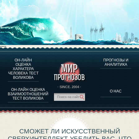
----
ОН-ЛАЙН
ПРОГНОЗЫ И
О ПРОГРАММЕ
ОЦЕНКА
АНАЛИТИКА
ХАРАКТЕРА
ОЦЕНКА ХАРАКТЕРA ЧЕЛОВЕКА
ЧЕЛОВЕКА ТЕСТ
ОЦЕНКА ХАРАКТЕРА ВЫДАЮЩИХСЯ ЛИЧНОСТЕЙ
ВОЛИКОВА
О ПРОГРАММЕ
· SINCE. 2004 ·
ОН-ЛАЙН ОЦЕНКА
О НАС
ТЕСТ НА СОВМЕСТИМОСТЬ ВОЛИКОВА
ВЗАИМООТНОШЕНИЙ
ТЕСТ ВОЛИКОВА
ПРОГНОЗЫ И АНАЛИТИКА
СМОЖЕТ ЛИ ИСКУССТВЕННЫЙ
СВЕРХИНТЕЛЛЕКТ УБЕДИТЬ ВАС, ЧТО