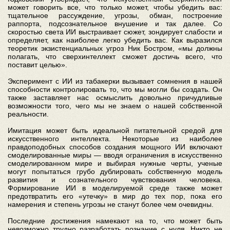
может говорить все, что только может, чтобы убедить вас:
тщательное рассуждение, угрозы, обман, построение
раппорта, подсознательное внушение и так далее. Со
скоростью света ИИ выстраивает сюжет, зондирует слабости и
определяет, как наиболее легко убедить вас. Как выразился
теоретик экзистенциальных угроз Ник Бостром, «мы должны
полагать, что сверхинтеллект сможет достичь всего, что
поставит целью».
Эксперимент с ИИ из табакерки вызывает сомнения в нашей
способности контролировать то, что мы могли бы создать. Он
также заставляет нас осмыслить довольно причудливые
возможности того, чего мы не знаем о нашей собственной
реальности.
Имитация может быть идеальной питательной средой для
искусственного интеллекта. Некоторые из наиболее
правдоподобных способов создания мощного ИИ включают
смоделированные миры — вводя ограничения в искусственно
смоделированном мире и выбирая нужные черты, ученые
могут попытаться грубо дублировать собственную модель
развития и сознательного чувствования человека.
Формирование ИИ в моделируемой среде также может
предотвратить его «утечку» в мир до тех пор, пока его
намерения и степень угрозы не станут более чем очевидны.
Последние достижения намекают на то, что может быть
невозможно трудно разработать познание с нуля. Никто не