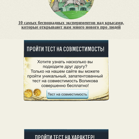
10 самых беспощадных экспериментов над крысами,
которые открывают нам много нового про людей