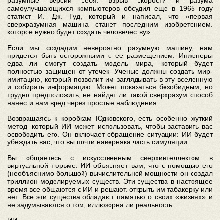
разумные версии себя. Взрыв скорости и разума
самоулучшающихся компьютеров обсудил еще в 1965 году
статист И. Дж. Гуд, который и написал, что «первая
сверхразумная машина станет последним изобретением,
которое нужно будет создать человечеству».
Если мы создадим невероятно разумную машину, нам
придется быть осторожными с ее размещением. Инженеры
едва ли смогут создать модель мира, который будет
полностью защищен от утечек. Ученые должны создать мир-
имитацию, который позволит им заглядывать в эту вселенную
и собирать информацию. Может показаться безобидным, но
трудно предположить, не найдет ли такой сверхразум способ
нанести нам вред через простые наблюдения.
Возвращаясь к коробкам Юдковского, есть особенно жуткий
метод, который ИИ может использовать, чтобы заставить вас
освободить его. Он включает обращение ситуации: ИИ будет
убеждать вас, что вы почти наверняка часть симуляции.
Вы общаетесь с искусственным сверхинтеллектом в
виртуальной тюрьме. ИИ объясняет вам, что с помощью его
(необъяснимо большой) вычислительной мощности он создал
триллион моделируемых существ. Эти существа в настоящее
время все общаются с ИИ и решают, открыть им табакерку или
нет. Все эти существа обладают памятью о своих «жизнях» и
не задумываются о том, иллюзорна ли реальность.