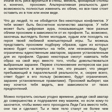
Иначе есть риск врубиться в стены, мебель, фонарные столбы
и, конечно, прохожих. Альтернативная реальность дает
возможность полностью изменить их облик, но все-таки стоит
оставить их в том или ином виде.
Что до людей, то не обойдется без некоторых конфликтов. У
тебя может быть бессчетное количество аватаров. У тебя
может быть цифровая аура, показывающая твои разные
облики прохожим в зависимости от их профиля. Ты, возможно,
захочешь выглядеть более молодым, худым или походить на
героя твоей любимой компьютерный игры. Ты можешь
представить прохожим подборку образов, один из которых
можно будет «наложить» на тебя, или незнакомцы будут
ограничены единственным аватаром, заранее установленным
для их профиля. Однако некоторые смогут навязать тебе
образ на свой вкус вместо того, чтобы довольствоваться
выбранным заранее. Первое столкновение интересов как раз
и заключается в вопросе о том, кто решает, что увидит
пребывающий в параллельной реальности, и, скорее всего,
ответ будет в его пользу (возможно, будут ограничения,
заранее установленные правилами). Прохожий выберет, как
ему хочется тебя видеть, вне зависимости от твоих
предпочтений.
Можно потратить сколько угодно времени, доводя свой аватар
до совершенства и подправляя ему макияж, но если кому-то
захочется, чтобы мимо него проходила Леди Гага вместо тебя,
они так и сделают. Ты и твое тело станут не более чем