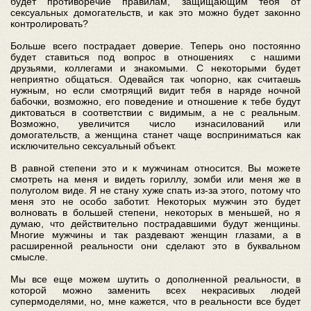
будет противоречие правилам, защищающим тебя от
сексуальных домогательств, и как это можно будет законно
контролировать?
Больше всего пострадает доверие. Теперь оно постоянно
будет ставиться под вопрос в отношениях с нашими
друзьями, коллегами и знакомыми. С некоторыми будет
неприятно общаться. Одевайся так чопорно, как считаешь
нужным, но если смотрящий видит тебя в наряде ночной
бабочки, возможно, его поведение и отношение к тебе будут
диктоваться в соответствии с видимым, а не с реальным.
Возможно, увеличится число изнасилований или
домогательств, а женщина станет чаще восприниматься как
исключительно сексуальный объект.
В равной степени это и к мужчинам относится. Вы можете
смотреть на меня и видеть гориллу, зомби или меня же в
полуголом виде. Я не стану хуже спать из-за этого, потому что
меня это не особо заботит. Некоторых мужчин это будет
волновать в большей степени, некоторых в меньшей, но я
думаю, что действительно пострадавшими будут женщины.
Многие мужчины и так раздевают женщин глазами, а в
расширенной реальности они сделают это в буквальном
смысле.
Мы все еще можем шутить о дополненной реальности, в
которой можно заменить всех некрасивых людей
супермоделями, но, мне кажется, что в реальности все будет