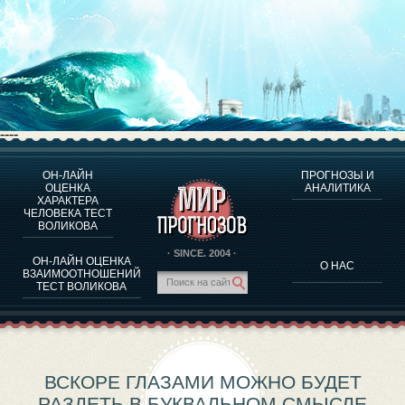
----
ОН-ЛАЙН
ПРОГНОЗЫ И
О ПРОГРАММЕ
ОЦЕНКА
АНАЛИТИКА
ХАРАКТЕРА
ОЦЕНКА ХАРАКТЕРA ЧЕЛОВЕКА
ЧЕЛОВЕКА ТЕСТ
ОЦЕНКА ХАРАКТЕРА ВЫДАЮЩИХСЯ ЛИЧНОСТЕЙ
ВОЛИКОВА
О ПРОГРАММЕ
· SINCE. 2004 ·
ОН-ЛАЙН ОЦЕНКА
О НАС
ТЕСТ НА СОВМЕСТИМОСТЬ ВОЛИКОВА
ВЗАИМООТНОШЕНИЙ
ТЕСТ ВОЛИКОВА
ПРОГНОЗЫ И АНАЛИТИКА
ВСКОРЕ ГЛАЗАМИ МОЖНО БУДЕТ
РАЗДЕТЬ В БУКВАЛЬНОМ СМЫСЛЕ