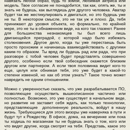
навязать любой образ, будь то зомби, любимая актриса или
модель. Твое согласие не понадобится, так как, опять же, ты и
знать не будешь, как выглядишь для другого человека. Аватар
будет так же жестикулировать и двигаться, но это будешь уже
не ты. В некотором смысле, это не так уж и плохо. Да, тебя
принижают до уровня объекта, но формально, по крайней
мере, это не ты в обнаженном виде, на кого так глазеют. Ранее
для большинства незнакомцев ты был всего лишь
двигающейся преградой, с которой надо было избежать
столкновения. Другое дело, когда ты уже перестаешь быть
просто прохожим и начинаешь взаимодействовать с другими
каким-то образом. Ты вряд ли будешь рад или рада, что при
разговоре с тобой человек будет представлять совершенно
другого, особенно если твой собеседник окажется близким
другом или партнером. А если твоя половинка видит кого-то
еще, целуя или обнимая тебя, это уже будет в какой-то
степени изменой, но как об этом узнать? Такое точно может
навредить не одним отношениям.
Можно с уверенностью сказать, что уже разрабатывается ПО,
позволяющее осуществить вышеописанное частично или
полностью. Возможно, это уже существует в начальном виде,
но развитие не заставит себя ждать, как только технологии,
представляющие дополненную реальность, войдут в нашу
жизнь. Требующиеся для этого визоры уже наверняка в пути и
будут тут к Рождеству. В офисе, дома, на вечеринке или пока
ты ходишь по магазинам ты не будешь знать о том, кого или
что видят другие, когда смотрят на тебя. Представь, какое это