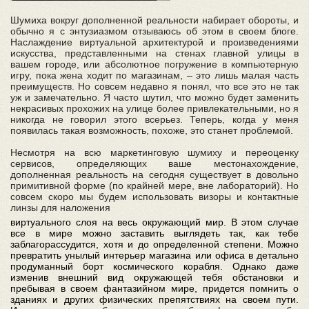
Шумиха вокруг дополненной реальности набирает обороты, и
обычно я с энтузиазмом отзываюсь об этом в своем блоге.
Наслаждение виртуальной архитектурой и произведениями
искусства, представленными на стенах главной улицы в
вашем городе, или абсолютное погружение в компьютерную
игру, пока жена ходит по магазинам, – это лишь малая часть
преимуществ. Но совсем недавно я понял, что все это не так
уж и замечательно. Я часто шутил, что можно будет заменить
некрасивых прохожих на улице более привлекательными, но я
никогда не говорил этого всерьез. Теперь, когда у меня
появилась такая возможность, похоже, это станет проблемой.
Несмотря на всю маркетинговую шумиху и переоценку
сервисов, определяющих ваше местонахождение,
дополненная реальность на сегодня существует в довольно
примитивной форме (по крайней мере, вне лабораторий). Но
совсем скоро мы будем использовать визоры и контактные
линзы для наложения
виртуального слоя на весь окружающий мир. В этом случае
все в мире можно заставить выглядеть так, как тебе
заблагорассудится, хотя и до определенной степени. Можно
превратить унылый интерьер магазина или офиса в детально
продуманный борт космического корабля. Однако даже
изменив внешний вид окружающей тебя обстановки и
пребывая в своем фантазийном мире, придется помнить о
зданиях и других физических препятствиях на своем пути.