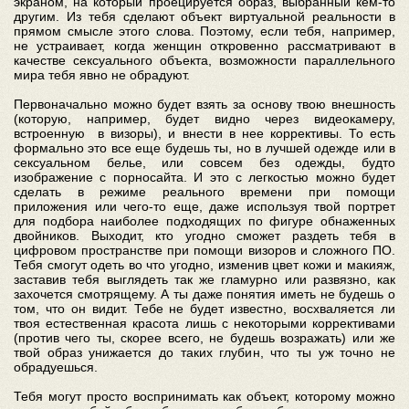
экраном, на который проецируется образ, выбранный кем-то
другим. Из тебя сделают объект виртуальной реальности в
прямом смысле этого слова. Поэтому, если тебя, например,
не устраивает, когда женщин откровенно рассматривают в
качестве сексуального объекта, возможности параллельного
мира тебя явно не обрадуют.
Первоначально можно будет взять за основу твою внешность
(которую, например, будет видно через видеокамеру,
встроенную в визоры), и внести в нее коррективы. То есть
формально это все еще будешь ты, но в лучшей одежде или в
сексуальном белье, или совсем без одежды, будто
изображение с порносайта. И это с легкостью можно будет
сделать в режиме реального времени при помощи
приложения или чего-то еще, даже используя твой портрет
для подбора наиболее подходящих по фигуре обнаженных
двойников. Выходит, кто угодно сможет раздеть тебя в
цифровом пространстве при помощи визоров и сложного ПО.
Тебя смогут одеть во что угодно, изменив цвет кожи и макияж,
заставив тебя выглядеть так же гламурно или развязно, как
захочется смотрящему. А ты даже понятия иметь не будешь о
том, что он видит. Тебе не будет известно, восхваляется ли
твоя естественная красота лишь с некоторыми коррективами
(против чего ты, скорее всего, не будешь возражать) или же
твой образ унижается до таких глубин, что ты уж точно не
обрадуешься.
Тебя могут просто воспринимать как объект, которому можно