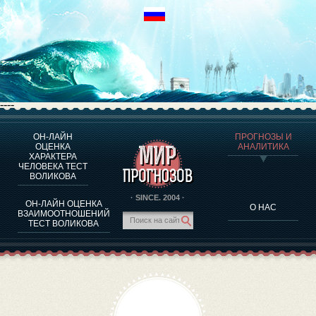
----
ОН-ЛАЙН
ПРОГНОЗЫ И
О ПРОГРАММЕ
ОЦЕНКА
АНАЛИТИКА
ХАРАКТЕРА
ОЦЕНКА ХАРАКТЕРA ЧЕЛОВЕКА
ЧЕЛОВЕКА ТЕСТ
ОЦЕНКА ХАРАКТЕРА ВЫДАЮЩИХСЯ ЛИЧНОСТЕЙ
ВОЛИКОВА
О ПРОГРАММЕ
· SINCE. 2004 ·
ОН-ЛАЙН ОЦЕНКА
О НАС
ТЕСТ НА СОВМЕСТИМОСТЬ ВОЛИКОВА
ВЗАИМООТНОШЕНИЙ
ТЕСТ ВОЛИКОВА
ПРОГНОЗЫ И АНАЛИТИКА