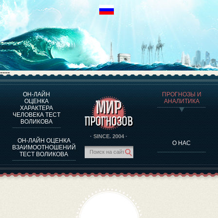
----
ОН-ЛАЙН
ПРОГНОЗЫ И
О ПРОГРАММЕ
ОЦЕНКА
АНАЛИТИКА
ХАРАКТЕРА
ОЦЕНКА ХАРАКТЕРA ЧЕЛОВЕКА
ЧЕЛОВЕКА ТЕСТ
ОЦЕНКА ХАРАКТЕРА ВЫДАЮЩИХСЯ ЛИЧНОСТЕЙ
ВОЛИКОВА
О ПРОГРАММЕ
· SINCE. 2004 ·
ОН-ЛАЙН ОЦЕНКА
О НАС
ТЕСТ НА СОВМЕСТИМОСТЬ ВОЛИКОВА
ВЗАИМООТНОШЕНИЙ
ТЕСТ ВОЛИКОВА
ПРОГНОЗЫ И АНАЛИТИКА