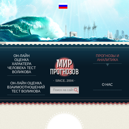
----
ОН-ЛАЙН
ПРОГНОЗЫ И
О ПРОГРАММЕ
ОЦЕНКА
АНАЛИТИКА
ХАРАКТЕРА
ОЦЕНКА ХАРАКТЕРA ЧЕЛОВЕКА
ЧЕЛОВЕКА ТЕСТ
ОЦЕНКА ХАРАКТЕРА ВЫДАЮЩИХСЯ ЛИЧНОСТЕЙ
ВОЛИКОВА
О ПРОГРАММЕ
· SINCE. 2004 ·
ОН-ЛАЙН ОЦЕНКА
О НАС
ТЕСТ НА СОВМЕСТИМОСТЬ ВОЛИКОВА
ВЗАИМООТНОШЕНИЙ
ТЕСТ ВОЛИКОВА
ПРОГНОЗЫ И АНАЛИТИКА