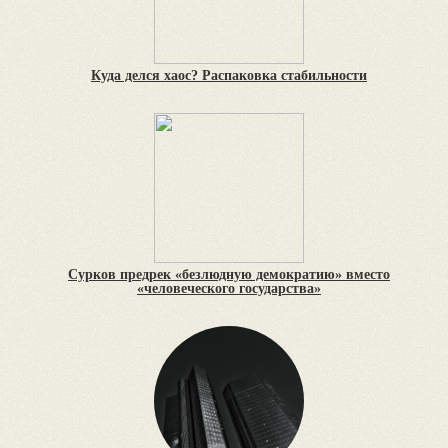
Куда делся хаос? Распаковка стабильности
Сурков предрек «безлюдную демократию» вместо
«человеческого государства»