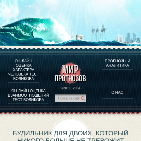
----
ОН-ЛАЙН
ПРОГНОЗЫ И
О ПРОГРАММЕ
ОЦЕНКА
АНАЛИТИКА
ХАРАКТЕРА
ОЦЕНКА ХАРАКТЕРA ЧЕЛОВЕКА
ЧЕЛОВЕКА ТЕСТ
ОЦЕНКА ХАРАКТЕРА ВЫДАЮЩИХСЯ ЛИЧНОСТЕЙ
ВОЛИКОВА
О ПРОГРАММЕ
· SINCE. 2004 ·
ОН-ЛАЙН ОЦЕНКА
О НАС
ТЕСТ НА СОВМЕСТИМОСТЬ ВОЛИКОВА
ВЗАИМООТНОШЕНИЙ
ТЕСТ ВОЛИКОВА
ПРОГНОЗЫ И АНАЛИТИКА
БУДИЛЬНИК ДЛЯ ДВОИХ, КОТОРЫЙ
НИКОГО БОЛЬШЕ НЕ ТРЕВОЖИТ