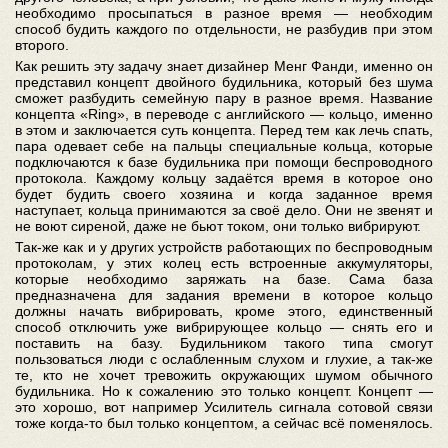
необходимо просыпаться в разное время — необходим
способ будить каждого по отдельности, не разбудив при этом
второго.
Как решить эту задачу знает дизайнер Менг Фанди, именно он
представил концепт двойного будильника, который без шума
сможет разбудить семейную пару в разное время. Название
концепта «Ring», в переводе с английского — кольцо, именно
в этом и заключается суть концепта. Перед тем как лечь спать,
пара одевает себе на пальцы специальные кольца, которые
подключаются к базе будильника при помощи беспроводного
протокола. Каждому кольцу задаётся время в которое оно
будет будить своего хозяина и когда заданное время
наступает, кольца принимаются за своё дело. Они не звенят и
не воют сиреной, даже не бьют током, они только вибрируют.
Так-же как и у других устройств работающих по беспроводным
протоколам, у этих колец есть встроенные аккумуляторы,
которые необходимо заряжать на базе. Сама база
предназначена для задания времени в которое кольцо
должны начать вибрировать, кроме этого, единственный
способ отключить уже вибрирующее кольцо — снять его и
поставить на базу. Будильником такого типа смогут
пользоваться люди с ослабленным слухом и глухие, а так-же
те, кто не хочет тревожить окружающих шумом обычного
будильника. Но к сожалению это только концепт. Концепт —
это хорошо, вот например Усилитель сигнала сотовой связи
тоже когда-то был только концептом, а сейчас всё поменялось.