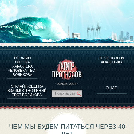
----
ОН-ЛАЙН
ПРОГНОЗЫ И
О ПРОГРАММЕ
ОЦЕНКА
АНАЛИТИКА
ХАРАКТЕРА
ОЦЕНКА ХАРАКТЕРA ЧЕЛОВЕКА
ЧЕЛОВЕКА ТЕСТ
ОЦЕНКА ХАРАКТЕРА ВЫДАЮЩИХСЯ ЛИЧНОСТЕЙ
ВОЛИКОВА
О ПРОГРАММЕ
· SINCE. 2004 ·
ОН-ЛАЙН ОЦЕНКА
О НАС
ТЕСТ НА СОВМЕСТИМОСТЬ ВОЛИКОВА
ВЗАИМООТНОШЕНИЙ
ТЕСТ ВОЛИКОВА
ПРОГНОЗЫ И АНАЛИТИКА
ЧЕМ МЫ БУДЕМ ПИТАТЬСЯ ЧЕРЕЗ 40
ЛЕТ