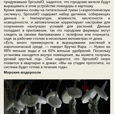
придумавшая SproutslO, надеется, что городские жители будут
выращивать в этом устройстве помидоры и картошку.
Кроме замены почвы на питательный туман («аэропоническую
систему»), SproutslO содержит набор датчиков, собирающих
данные о температуре, влажности, кислотности и
освещенности, и автоматически корректирует настройки для
сохранения наилучших условий для растений. Данные
попадают в приложение, так что городские фермеры могут
следить за своими баклажанами с телефона или планшета,
сидя за рабочим столом в нескольких километрах от дома.
«Есть много преимуществ в выращивании растений в
аэропонической среде, — говорит Брутин Фара. — Нужно на
98% меньше воды и на 60% меньше удобрений. Поскольку
установка находится внутри помещения, вы можете получать
урожай круглый год». Она надеется, что SproutslO скоро
появится в квартирах и домах: «Мы на стадии прототипа, но
система будет готова в течение года».
Морские водоросли