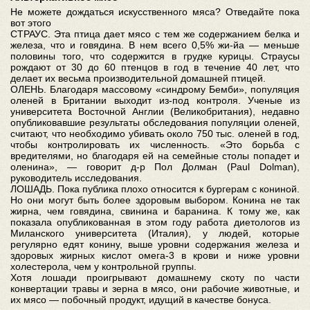
Не можете дождаться искусственного мяса? Отведайте пока
вот этого
СТРАУС. Эта птица дает мясо с тем же содержанием белка и
железа, что и говядина. В нем всего 0,5% жи-йа — меньше
половины того, что содержится в грудке курицы. Страусы
рождают от 30 до 60 птенцов в год в течение 40 лет, что
делает их весьма производительной домашней птицей.
ОЛЕНЬ. Благодаря массовому «синдрому Бемби», популяция
оленей в Британии выходит из-под контроля. Ученые из
университета Восточной Англии (Великобритания), недавно
опубликовавшие результаты обследования популяции оленей,
считают, что необходимо убивать около 750 тыс. оленей в год,
чтобы контролировать их численность. «Это борьба с
вредителями, но благодаря ей на семейные столы попадет и
оленина», — говорит д-р Пол Долман (Paul Dolman),
руководитель исследования.
ЛОШАДЬ. Пока публика плохо относится к бургерам с кониной.
Но они могут быть более здоровым выбором. Конина не так
жирна, чем говядина, свинина и баранина. К тому же, как
показала опубликованная в этом году работа диетологов из
Миланского университета (Италия), у людей, которые
регулярно едят конину, выше уровни содержания железа и
здоровых жирных кислот омега-3 в крови и ниже уровни
холестерола, чем у контрольной группы.
Хотя лошади проигрывают домашнему скоту по части
конвертации травы и зерна в мясо, они рабочие животные, и
их мясо — побочный продукт, идущий в качестве бонуса.