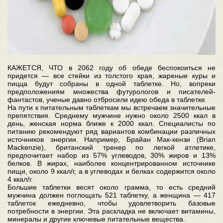
КАЖЕТСЯ, ЧТО в 2062 году об обеде беспокоиться не
придется — все стейки из толстого края, жареные куры и
пицца будут собраны в одной таблетке. Но, вопреки
предположениям множества футурологов и писателей-
фантастов, ученые давно отбросили идею обеда в таблетке.
На пути к питательным таблеткам мы встречаем значительные
препятствия. Среднему мужчине нужно около 2500 ккал в
день, женская норма ближе к 2000 ккал. Специалисты по
питанию рекомендуют ряд вариантов комбинации различных
источников энергии. Например, Брайан Мак-кензи (Brian
Mackenzie), британский тренер по легкой атлетике,
предпочитает набор из 57% углеводов, 30% жиров и 13%
белков. В жирах, наиболее концентрированном источнике
пищи, около 9 ккал/г, а в углеводах и белках содержится около
4 ккал/г.
Большие таблетки весят около грамма, то есть средний
мужчина должен поглощать 521 таблетку, а женщина — 417
таблеток ежедневно, чтобы удовлетворить базовые
потребности в энергии. Эта раскладка не включает витамины,
минералы и другие ключевые питательные вещества.