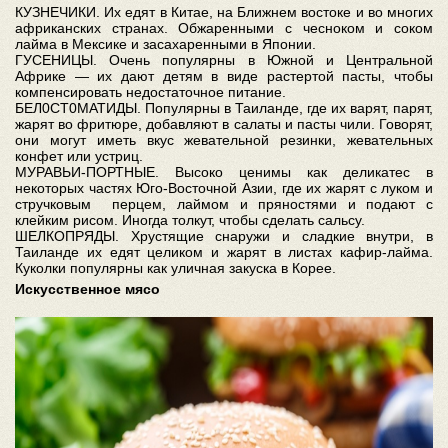
КУЗНЕЧИКИ. Их едят в Китае, на Ближнем востоке и во многих
африканских странах. Обжаренными с чесноком и соком
лайма в Мексике и засахаренными в Японии.
ГУСЕНИЦЫ. Очень популярны в Южной и Центральной
Африке — их дают детям в виде растертой пасты, чтобы
компенсировать недостаточное питание.
БЕЛ0СТ0МАТИДЫ. Популярны в Таиланде, где их варят, парят,
жарят во фритюре, добавляют в салаты и пасты чили. Говорят,
они могут иметь вкус жевательной резинки, жевательных
конфет или устриц.
МУРАВЬИ-ПОРТНЫЕ. Высоко ценимы как деликатес в
некоторых частях Юго-Восточной Азии, где их жарят с луком и
стручковым перцем, лаймом и пряностями и подают с
клейким рисом. Иногда толкут, чтобы сделать сальсу.
ШЕЛКОПРЯДЫ. Хрустящие снаружи и сладкие внутри, в
Таиланде их едят целиком и жарят в листах кафир-лайма.
Куколки популярны как уличная закуска в Корее.
Искусственное мясо