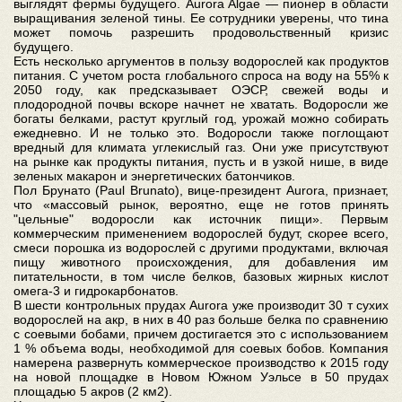
выглядят фермы будущего. Aurora Algae — пионер в области
выращивания зеленой тины. Ее сотрудники уверены, что тина
может помочь разрешить продовольственный кризис
будущего.
Есть несколько аргументов в пользу водорослей как продуктов
питания. С учетом роста глобального спроса на воду на 55% к
2050 году, как предсказывает ОЭСР, свежей воды и
плодородной почвы вскоре начнет не хватать. Водоросли же
богаты белками, растут круглый год, урожай можно собирать
ежедневно. И не только это. Водоросли также поглощают
вредный для климата углекислый газ. Они уже присутствуют
на рынке как продукты питания, пусть и в узкой нише, в виде
зеленых макарон и энергетических батончиков.
Пол Брунато (Paul Brunato), вице-президент Aurora, признает,
что «массовый рынок, вероятно, еще не готов принять
"цельные" водоросли как источник пищи». Первым
коммерческим применением водорослей будут, скорее всего,
смеси порошка из водорослей с другими продуктами, включая
пищу животного происхождения, для добавления им
питательности, в том числе белков, базовых жирных кислот
омега-3 и гидрокарбонатов.
В шести контрольных прудах Aurora уже производит 30 т сухих
водорослей на акр, в них в 40 раз больше белка по сравнению
с соевыми бобами, причем достигается это с использованием
1 % объема воды, необходимой для соевых бобов. Компания
намерена развернуть коммерческое производство к 2015 году
на новой площадке в Новом Южном Уэльсе в 50 прудах
площадью 5 акров (2 км2).