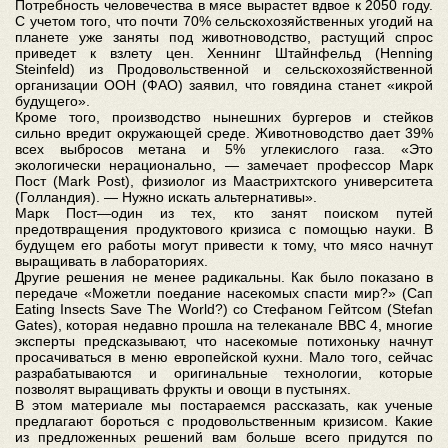
Потребность человечества в мясе вырастет вдвое к 2050 году.
С учетом того, что почти 70% сельскохозяйственных угодий на
планете уже заняты под животноводство, растущий спрос
приведет к взлету цен. Хеннинг Штайнфельд (Henning
Steinfeld) из Продовольственной и сельскохозяйственной
организации ООН (ФАО) заявил, что говядина станет «икрой
будущего».
Кроме того, производство нынешних бургеров и стейков
сильно вредит окружающей среде. Животноводство дает 39%
всех выбросов метана и 5% углекислого газа. «Это
экологически нерационально, — замечает профессор Марк
Пост (Mark Post), физиолог из Маастрихтского университета
(Голландия). — Нужно искать альтернативы».
Марк Пост—один из тех, кто занят поиском путей
предотвращения продуктового кризиса с помощью науки. В
будущем его работы могут привести к тому, что мясо начнут
выращивать в лабораториях.
Другие решения не менее радикальны. Как было показано в
передаче «Можетли поедание насекомых спасти мир?» (Сап
Eating Insects Save The World?) со Стефаном Гейтсом (Stefan
Gates), которая недавно прошла на телеканале ВВС 4, многие
эксперты предсказывают, что насекомые потихоньку начнут
просачиваться в меню европейской кухни. Мало того, сейчас
разрабатываются и оригинальные технологии, которые
позволят выращивать фрукты и овощи в пустынях.
В этом материале мы постараемся рассказать, как ученые
предлагают бороться с продовольственным кризисом. Какие
из предложенных решений вам больше всего придутся по