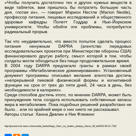
«Чтобы получить достаточно тех и других нужных веществ в
виде таблеток, вам пришлось бы потратить большую часть
дня, глотая их», — говорит Мэрион Нестле (Marion Nestle),
профессор питания, пищевых исследований и общественного
здоровья кафедры Полетт Годдар в Нью-Йоркском
университете. Чтобы обойти эти проблемы, потребуется
радикальный прорыв.
Так что неудивительно, что вместо попыток сделать процесс
питания ненужным DAPRA (агентство передовых
исследовательских проектов при Министерстве обороны США)
финансировало другую работу, смысл которой в том, чтобы
солдаты могли обходиться без пищи продолжительное время.
В 2004 году DARPA предлагало гранты в рамках своей
программы «Метаболическое доминирование». Установочный
документ программы описывал желание агентства достичь
«непрерывной пиковой физической формы и когнитивной
функции на срок от трех до пяти дней, 24 часа в день, без
необходимости в калориях».
Среди способов достичь этого, по мнению DARPA, может быть
принуждение тела солдата использовать собственные запасы
жира в метаболизме. Пока подобных решений разработано не
было... или по крайней мере о них никто не рассказывал.
Авторы статьи: Ханна Девлин и Ник Флеминг
http://paranormal-news.ru/news/eda_budushhego_chem_my_budem_pitatsja_cherez_40_let/2013-06-21-7132