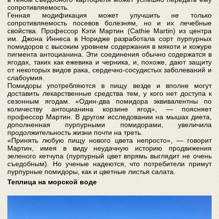
сопротивляемость.
Генная модификация может улучшить не только
сопротивляемость посевов болезням, но и их лечебные
свойства. Профессор Кэти Мартин (Cathie Martin) из центра
им. Джона Иннеса в Норидже разработала сорт пурпурных
помидоров с высоким уровнем содержания в мякоти и кожуре
пигмента антоцианина. Эти соединения обычно содержатся в
ягодах, таких как ежевика и черника, и, похоже, дают защиту
от некоторых видов рака, сердечно-сосудистых заболеваний и
слабоумия.
Помидоры употребляются в пищу везде и вполне могут
доставить лекарственные средства тем, у кого нет доступа к
сезонным ягодам. «Один-два помидора эквивалентны по
количеству антоцианина корзине ягод», — поясняет
профессор Мартин. В другом исследовании на мышах диета,
дополненная пурпурными помидорами, увеличила
продолжительность жизни почти на треть.
«Принять любую пищу нового цвета непросто», — говорит
Мартин, имея в виду неудачную историю продвижения
зеленого кетчупа (пурпурный цвет впрямь выглядит не очень
съедобным). Но ученые надеются, что потребители примут
пурпурные помидоры, как и цветные листья салата.
Теплица на морской воде