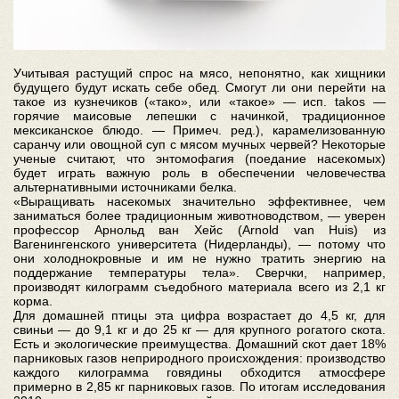
Учитывая растущий спрос на мясо, непонятно, как хищники
будущего будут искать себе обед. Смогут ли они перейти на
такое из кузнечиков («тако», или «такое» — исп. takos —
горячие маисовые лепешки с начинкой, традиционное
мексиканское блюдо. — Примеч. ред.), карамелизованную
саранчу или овощной суп с мясом мучных червей? Некоторые
ученые считают, что энтомофагия (поедание насекомых)
будет играть важную роль в обеспечении человечества
альтернативными источниками белка.
«Выращивать насекомых значительно эффективнее, чем
заниматься более традиционным животноводством, — уверен
профессор Арнольд ван Хейс (Arnold van Huis) из
Вагенингенского университета (Нидерланды), — потому что
они холоднокровные и им не нужно тратить энергию на
поддержание температуры тела». Сверчки, например,
производят килограмм съедобного материала всего из 2,1 кг
корма.
Для домашней птицы эта цифра возрастает до 4,5 кг, для
свиньи — до 9,1 кг и до 25 кг — для крупного рогатого скота.
Есть и экологические преимущества. Домашний скот дает 18%
парниковых газов неприродного происхождения: производство
каждого килограмма говядины обходится атмосфере
примерно в 2,85 кг парниковых газов. По итогам исследования