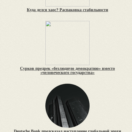
Куда делся хаос? Распаковка стабильности
Сурков предрек «безлюдную демократию» вместо
«человеческого государства»
Deutsche Bank предсказал наступление глобальной эпохи