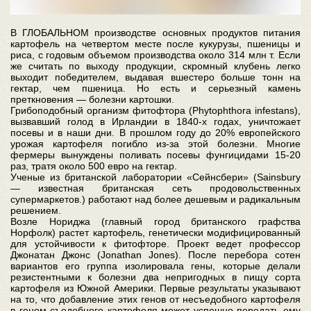
В ГЛОБАЛЬНОМ производстве основных продуктов питания
картофель на четвертом месте после кукурузы, пшеницы и
риса, с годовым объемом производства около 314 млн т. Если
же считать по выходу продукции, скромный клубень легко
выходит победителем, выдавая вшестеро больше тонн на
гектар, чем пшеница. Но есть и серьезный камень
преткновения — болезни картошки.
Грибоподобный организм фитофтора (Phytophthora infestans),
вызвавший голод в Ирландии в 1840-х годах, уничтожает
посевы и в наши дни. В прошлом году до 20% европейского
урожая картофеля погибло из-за этой болезни. Многие
фермеры вынуждены поливать посевы фунгицидами 15-20
раз, тратя около 500 евро на гектар.
Ученые из британской лаборатории «Сейнсбери» (Sainsbury
— известная британская сеть продовольственных
супермаркетов.) работают над более дешевым и радикальным
решением.
Возле Нориджа (главный город британского графства
Норфолк) растет картофель, генетически модифицированный
для устойчивости к фитофторе. Проект ведет профессор
Джонатан Джонс (Jonathan Jones). После перебора сотен
вариантов его группа изолировала гены, которые делали
резистентными к болезни два непригодных в пищу сорта
картофеля из Южной Америки. Первые результаты указывают
на то, что добавление этих генов от несъедобного картофеля
в геном съедобного картофеля может успешно передать ему