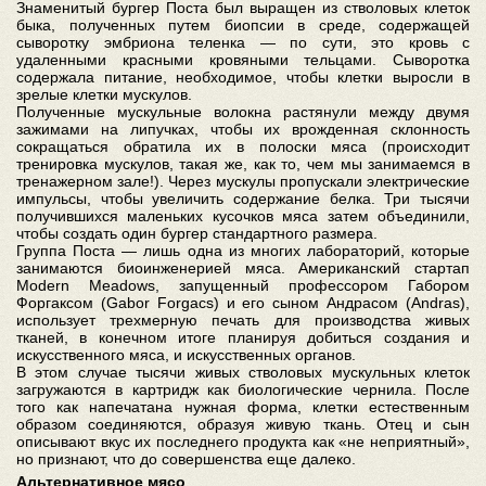
Знаменитый бургер Поста был выращен из стволовых клеток
быка, полученных путем биопсии в среде, содержащей
сыворотку эмбриона теленка — по сути, это кровь с
удаленными красными кровяными тельцами. Сыворотка
содержала питание, необходимое, чтобы клетки выросли в
зрелые клетки мускулов.
Полученные мускульные волокна растянули между двумя
зажимами на липучках, чтобы их врожденная склонность
сокращаться обратила их в полоски мяса (происходит
тренировка мускулов, такая же, как то, чем мы занимаемся в
тренажерном зале!). Через мускулы пропускали электрические
импульсы, чтобы увеличить содержание белка. Три тысячи
получившихся маленьких кусочков мяса затем объединили,
чтобы создать один бургер стандартного размера.
Группа Поста — лишь одна из многих лабораторий, которые
занимаются биоинженерией мяса. Американский стартап
Modern Meadows, запущенный профессором Габором
Форгаксом (Gabor Forgacs) и его сыном Андрасом (Andras),
использует трехмерную печать для производства живых
тканей, в конечном итоге планируя добиться создания и
искусственного мяса, и искусственных органов.
В этом случае тысячи живых стволовых мускульных клеток
загружаются в картридж как биологические чернила. После
того как напечатана нужная форма, клетки естественным
образом соединяются, образуя живую ткань. Отец и сын
описывают вкус их последнего продукта как «не неприятный»,
но признают, что до совершенства еще далеко.
Альтернативное мясо