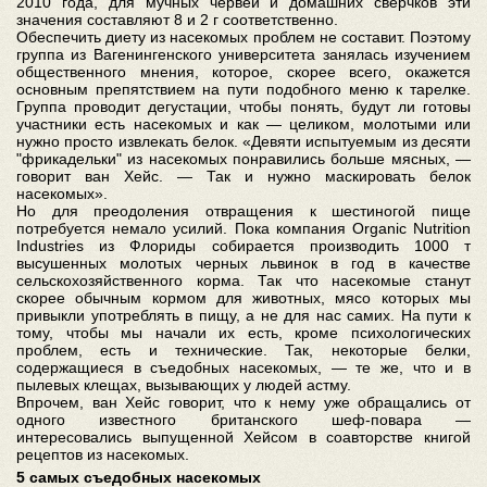
2010 года, для мучных червей и домашних сверчков эти
значения составляют 8 и 2 г соответственно.
Обеспечить диету из насекомых проблем не составит. Поэтому
группа из Вагенингенского университета занялась изучением
общественного мнения, которое, скорее всего, окажется
основным препятствием на пути подобного меню к тарелке.
Группа проводит дегустации, чтобы понять, будут ли готовы
участники есть насекомых и как — целиком, молотыми или
нужно просто извлекать белок. «Девяти испытуемым из десяти
"фрикадельки" из насекомых понравились больше мясных, —
говорит ван Хейс. — Так и нужно маскировать белок
насекомых».
Но для преодоления отвращения к шестиногой пище
потребуется немало усилий. Пока компания Organic Nutrition
Industries из Флориды собирается производить 1000 т
высушенных молотых черных львинок в год в качестве
сельскохозяйственного корма. Так что насекомые станут
скорее обычным кормом для животных, мясо которых мы
привыкли употреблять в пищу, а не для нас самих. На пути к
тому, чтобы мы начали их есть, кроме психологических
проблем, есть и технические. Так, некоторые белки,
содержащиеся в съедобных насекомых, — те же, что и в
пылевых клещах, вызывающих у людей астму.
Впрочем, ван Хейс говорит, что к нему уже обращались от
одного известного британского шеф-повара —
интересовались выпущенной Хейсом в соавторстве книгой
рецептов из насекомых.
5 самых съедобных насекомых