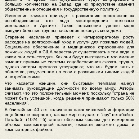
больших количествах на Запад, где их присутствие изменит
общественные отношения и государственную политику.
Изменение климата приведет к разжиганию конфликтов за
освободившиеся ото льда месторождения полезных
ископаемых в Арктике. Также повышение уровня моря
вынудит большие группы населения покинуть свои дома.
Старение населения приведет к четырехкратному росту
расходов на долгосрочный уход и услуги для пожилых людей.
Социальное обеспечение и медицинское страхование для
пожилых людей в США перестанут существовать в том виде, в
каком они есть сегодня. Как они будут выглядеть и что именно
заменит привычные системы соцобеспечения сказать трудно,
однако авторы прогноза утверждают, что мы будем жить в
обществе, разделенном на слои с различными типами людей
и потребностями.
Что касается женщин, они быстрыми темпами начнут
занимать руководящие должности по всему миру. Авторы
считают, что это положительный момент, поскольку "страна не
может быть успешной, когда решения принимают только 50%
населения".
В ближайшие 40 лет количество накапливаемой информации
еще больше возрастет, так как мир вступает в "эру" петабайта.
Петабайт (1024 Тб) станет обычным числом для измерения
объема компьютерной памяти, емкости жесткого диска и
компьютерных файлов.