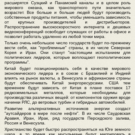
расширятся Суэцкий и Панамский каналы и в целом роль
мирового океана, как транспортного пути значительно
возрастет. Все больше и больше людей будут производить
собственные продукты питания, чтобы уменьшить зависимость
от крупных производителей и дистрибьюторов.
Распространение высокоскоростного интернета и дешевых
видеоконференций освободит служащих от работы в офисе и
позволит работать удаленно из любой точки мира.
Только очень небольшое число государств будет по-прежнему
вести себя, как "проблемные" страны, в их числе Северная
Корея и Иран. Они станут "настоящим испытанием для
политических лидеров, которые воплощают геополитические
программы".
Китай будет позиционировать себя в качестве мирового
экономического лидера и в союзе с Бразилией и Индией
влиять на рынок валюты, а Венесуэла и африканские страны
будут обеспечивать Китай энергоресурсами. США тем
временем будут зависеть от Китая в плане поставок 17
редкоземельных металлов, которые необходимы для
производства различных вещей: от компонентов оружия вроде
начинки РЛС, до ветровых турбин и гибридных автомобилей.
Развитие альтернативных источников энергии создаст
"аутсайдеров в мире после нефти". В их числе Саудовская
Аравия, Иран, Ирак, ряд государств Персидского залива,
Россия и Венесуэла.
Христианство будет быстро распространяться на Юге земного
шара, в то время как мусульмане будут мигрировать в