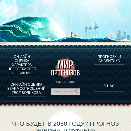
----
ОН-ЛАЙН
ПРОГНОЗЫ И
О ПРОГРАММЕ
ОЦЕНКА
АНАЛИТИКА
ХАРАКТЕРА
ОЦЕНКА ХАРАКТЕРA ЧЕЛОВЕКА
ЧЕЛОВЕКА ТЕСТ
ОЦЕНКА ХАРАКТЕРА ВЫДАЮЩИХСЯ ЛИЧНОСТЕЙ
ВОЛИКОВА
О ПРОГРАММЕ
· SINCE. 2004 ·
ОН-ЛАЙН ОЦЕНКА
О НАС
ТЕСТ НА СОВМЕСТИМОСТЬ ВОЛИКОВА
ВЗАИМООТНОШЕНИЙ
ТЕСТ ВОЛИКОВА
ПРОГНОЗЫ И АНАЛИТИКА
ЧТО БУДЕТ В 2050 ГОДУ? ПРОГНОЗ
ЭЛВИНА ТОФФЛЕРА