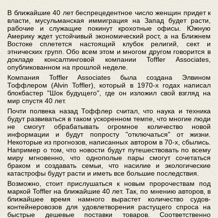
В ближайшие 40 лет беспрецедентное число женщин придет к
власти, мусульманская иммиграция на Запад будет расти,
рабочие и служащие покинут крохотные офисы. Южную
Америку ждет устойчивый экономический рост, а на Ближнем
Востоке сплетется настоящий клубок религий, сект и
этнических групп. Обо всем этом и многом другом говорится в
докладе консалтинговой компании Toffler Associates,
опубликованном на прошлой неделе.
Компания Toffler Associates была создана Элвином
Тоффлером (Alvin Toffler), который в 1970-х годах написал
блокбастер "Шок будущего", где он изложил свой взгляд на
мир спустя 40 лет.
Почти полвека назад Тоффлер считал, что наука и техника
будут развиваться в таком ускоренном темпе, что многие люди
не смогут обрабатывать огромное количество новой
информации и будут попросту "отключаться" от жизни.
Некоторые из прогнозов, написанных автором в 70-х, сбылись.
Например о том, что новости будут путешествовать по всему
миру мгновенно, что однополые пары смогут сочетаться
браком и создавать семьи, что насилие и экологические
катастрофы будут расти и иметь все большие последствия.
Возможно, стоит прислушаться к новым пророчествам под
маркой Toffler на ближайшие 40 лет. Так, по мнению авторов, в
ближайшее время намного вырастет количество судов-
контейнеровозов для удовлетворения растущего спроса на
быстрые дешевые поставки товаров. Соответственно