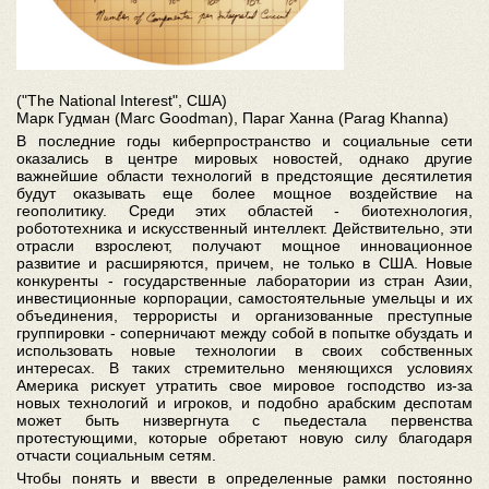
("The National Interest", США)
Марк Гудман (Marc Goodman), Параг Ханна (Parag Khanna)
В последние годы киберпространство и социальные сети
оказались в центре мировых новостей, однако другие
важнейшие области технологий в предстоящие десятилетия
будут оказывать еще более мощное воздействие на
геополитику. Среди этих областей - биотехнология,
робототехника и искусственный интеллект. Действительно, эти
отрасли взрослеют, получают мощное инновационное
развитие и расширяются, причем, не только в США. Новые
конкуренты - государственные лаборатории из стран Азии,
инвестиционные корпорации, самостоятельные умельцы и их
объединения, террористы и организованные преступные
группировки - соперничают между собой в попытке обуздать и
использовать новые технологии в своих собственных
интересах. В таких стремительно меняющихся условиях
Америка рискует утратить свое мировое господство из-за
новых технологий и игроков, и подобно арабским деспотам
может быть низвергнута с пьедестала первенства
протестующими, которые обретают новую силу благодаря
отчасти социальным сетям.
Чтобы понять и ввести в определенные рамки постоянно