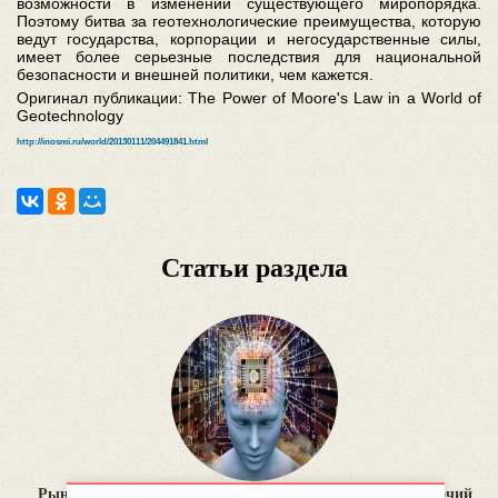
возможности в изменении существующего миропорядка.
Поэтому битва за геотехнологические преимущества, которую
ведут государства, корпорации и негосударственные силы,
имеет более серьезные последствия для национальной
безопасности и внешней политики, чем кажется.
Оригинал публикации: The Power of Moore's Law in a World of
Geotechnology
http://inosmi.ru/world/20130111/204491841.html
Статьи раздела
Рынок труда спустя 30 лет: нейросети как основной рабочий