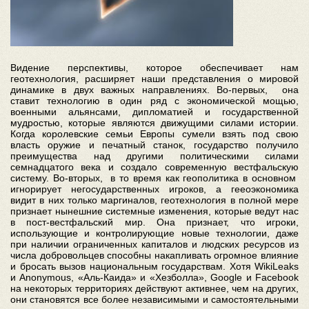
Видение перспективы, которое обеспечивает нам
геотехнология, расширяет наши представления о мировой
динамике в двух важных направлениях. Во-первых, она
ставит технологию в один ряд с экономической мощью,
военными альянсами, дипломатией и государственной
мудростью, которые являются движущими силами истории.
Когда королевские семьи Европы сумели взять под свою
власть оружие и печатный станок, государство получило
преимущества над другими политическими силами
семнадцатого века и создало современную вестфальскую
систему. Во-вторых, в то время как геополитика в основном
игнорирует негосударственных игроков, а гееоэкономика
видит в них только маргиналов, геотехнология в полной мере
признает нынешние системные изменения, которые ведут нас
в пост-вестфальский мир. Она признает, что игроки,
использующие и контролирующие новые технологии, даже
при наличии ограниченных капиталов и людских ресурсов из
числа добровольцев способны накапливать огромное влияние
и бросать вызов национальным государствам. Хотя WikiLeaks
и Anonymous, «Аль-Каида» и «Хезболла», Google и Facebook
на некоторых территориях действуют активнее, чем на других,
они становятся все более независимыми и самостоятельными