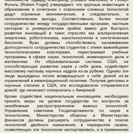
Фогель (Robert Fogel) утверждают, что крупные инвестиции в
образование в сочетании с освоением сложных технологий
дадут огромные экономические, а следовательно, и
геополитические выгоды. Соответственно, более тесное
сотрудничество между государственными органами, частным
сектором и университетами крайне важно для быстрого
развития инноваций в таких отраслях как альтернативная
энергетика, робототехника, нанотехнологии и синтетическая
биология. Вузы должны способствовать налаживанию
долгосрочного сотрудничества студентов с этими важнейшими
технологическими кластерами, перестраивая учебные
программы в сфере науки, технологий, инженерного дела и
математики. Но образовательная система США, не
способствующая развитию науки у себя дома, содействует
массовому наплыву научных кадров из-за рубежа. Однако эти
люди вынуждены потом возвращаться к себе домой из-за
ограничений в иммиграционной политике. Получив дипломы и
научные степени в США, эти исследователи отправляются
домой, где начинают соперничать с Америкой.
Кроме содействия национальным инновациям, необходимо
принять меры на уровне государства по контролю за
неизбежным распространением важных технологий.
Управление советника Госдепартамента по науке и
технологиям, Министерство обороны и Министерство
финансов должны расширять сотрудничество в поиске
технологий двойного назначения, в перекрытии лазеек,
позволяющих эти технологии экспортировать, и в применении