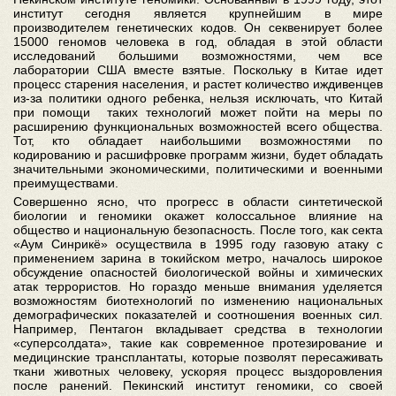
институт сегодня является крупнейшим в мире
производителем генетических кодов. Он секвенирует более
15000 геномов человека в год, обладая в этой области
исследований большими возможностями, чем все
лаборатории США вместе взятые. Поскольку в Китае идет
процесс старения населения, и растет количество иждивенцев
из-за политики одного ребенка, нельзя исключать, что Китай
при помощи таких технологий может пойти на меры по
расширению функциональных возможностей всего общества.
Тот, кто обладает наибольшими возможностями по
кодированию и расшифровке программ жизни, будет обладать
значительными экономическими, политическими и военными
преимуществами.
Совершенно ясно, что прогресс в области синтетической
биологии и геномики окажет колоссальное влияние на
общество и национальную безопасность. После того, как секта
«Аум Синрикё» осуществила в 1995 году газовую атаку с
применением зарина в токийском метро, началось широкое
обсуждение опасностей биологической войны и химических
атак террористов. Но гораздо меньше внимания уделяется
возможностям биотехнологий по изменению национальных
демографических показателей и соотношения военных сил.
Например, Пентагон вкладывает средства в технологии
«суперсолдата», такие как современное протезирование и
медицинские трансплантаты, которые позволят пересаживать
ткани животных человеку, ускоряя процесс выздоровления
после ранений. Пекинский институт геномики, со своей