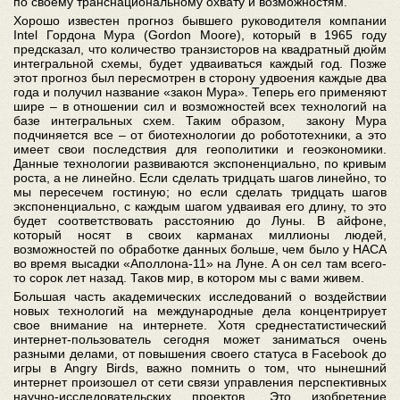
по своему транснациональному охвату и возможностям.
Хорошо известен прогноз бывшего руководителя компании
Intel Гордона Мура (Gordon Moore), который в 1965 году
предсказал, что количество транзисторов на квадратный дюйм
интегральной схемы, будет удваиваться каждый год. Позже
этот прогноз был пересмотрен в сторону удвоения каждые два
года и получил название «закон Мура». Теперь его применяют
шире – в отношении сил и возможностей всех технологий на
базе интегральных схем. Таким образом, закону Мура
подчиняется все – от биотехнологии до робототехники, а это
имеет свои последствия для геополитики и геоэкономики.
Данные технологии развиваются экспоненциально, по кривым
роста, а не линейно. Если сделать тридцать шагов линейно, то
мы пересечем гостиную; но если сделать тридцать шагов
экспоненциально, с каждым шагом удваивая его длину, то это
будет соответствовать расстоянию до Луны. В айфоне,
который носят в своих карманах миллионы людей,
возможностей по обработке данных больше, чем было у НАСА
во время высадки «Аполлона-11» на Луне. А он сел там всего-
то сорок лет назад. Таков мир, в котором мы с вами живем.
Большая часть академических исследований о воздействии
новых технологий на международные дела концентрирует
свое внимание на интернете. Хотя среднестатистический
интернет-пользователь сегодня может заниматься очень
разными делами, от повышения своего статуса в Facebook до
игры в Angry Birds, важно помнить о том, что нынешний
интернет произошел от сети связи управления перспективных
научно-исследовательских проектов. Это изобретение