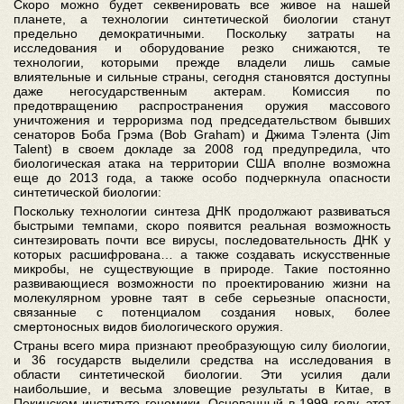
Скоро можно будет секвенировать все живое на нашей
планете, а технологии синтетической биологии станут
предельно демократичными. Поскольку затраты на
исследования и оборудование резко снижаются, те
технологии, которыми прежде владели лишь самые
влиятельные и сильные страны, сегодня становятся доступны
даже негосударственным актерам. Комиссия по
предотвращению распространения оружия массового
уничтожения и терроризма под председательством бывших
сенаторов Боба Грэма (Bob Graham) и Джима Тэлента (Jim
Talent) в своем докладе за 2008 год предупредила, что
биологическая атака на территории США вполне возможна
еще до 2013 года, а также особо подчеркнула опасности
синтетической биологии:
Поскольку технологии синтеза ДНК продолжают развиваться
быстрыми темпами, скоро появится реальная возможность
синтезировать почти все вирусы, последовательность ДНК у
которых расшифрована… а также создавать искусственные
микробы, не существующие в природе. Такие постоянно
развивающиеся возможности по проектированию жизни на
молекулярном уровне таят в себе серьезные опасности,
связанные с потенциалом создания новых, более
смертоносных видов биологического оружия.
Страны всего мира признают преобразующую силу биологии,
и 36 государств выделили средства на исследования в
области синтетической биологии. Эти усилия дали
наибольшие, и весьма зловещие результаты в Китае, в
Пекинском институте геномики. Основанный в 1999 году, этот