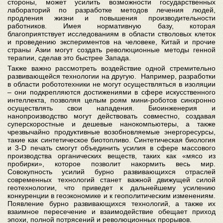
стороны, может усилить возможности государственных
лабораторий по разработке методов лечения людей,
продления жизни и повышения производительности
работников. Имея нормативную базу, которая
благоприятствует исследованиям в области стволовых клеток
и проведению экспериментов на человеке, Китай и прочие
страны Азии могут создать революционные методы генной
терапии, сделав это быстрее Запада.
Также важно рассмотреть воздействие одной стремительно
развивающейся технологии на другую. Например, разработки
в области робототехники не могут осуществляться в изоляции
– они подкрепляются достижениями в сфере искусственного
интеллекта, позволяя целым роям мини-роботов синхронно
осуществлять свои нападения. Биоинженерия и
нанопроизводство могут действовать совместно, создавая
суперскоростные и дешевые нанокомпьютеры, а также
чрезвычайно продуктивные возобновляемые энергоресурсы,
такие как синтетическое биотопливо. Синтетическая биология
и 3-D печать смогут объединить усилия в сфере массового
производства органических веществ, таких как «мясо из
пробирки», которое позволит накормить весь мир.
Совокупность усилий бурно развивающихся отраслей
современных технологий станет важной движущей силой
геотехнологии, что приведет к дальнейшему усилению
конкуренции в геоэкономике и к геополитическим изменениям.
Появление бурно развивающихся технологий, а также их
взаимное пересечение и взаимодействие обещает приход
эпохи, полной потрясений и революционных прорывов.