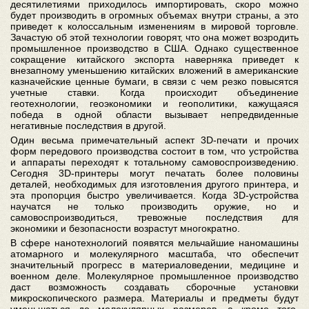
десятилетиями приходилось импортировать, скоро можно
будет производить в огромных объемах внутри страны, а это
приведет к колоссальным изменениям в мировой торговле.
Зачастую об этой технологии говорят, что она может возродить
промышленное производство в США. Однако существенное
сокращение китайского экспорта наверняка приведет к
внезапному уменьшению китайских вложений в американские
казначейские ценные бумаги, в связи с чем резко повысятся
учетные ставки. Когда происходит объединение
геотехнологии, геоэкономики и геополитики, кажущаяся
победа в одной области вызывает непредвиденные
негативные последствия в другой.
Один весьма примечательный аспект 3D-печати и прочих
форм передового производства состоит в том, что устройства
и аппараты переходят к тотальному самовоспроизведению.
Сегодня 3D-принтеры могут печатать более половины
деталей, необходимых для изготовления другого принтера, и
эта пропорция быстро увеличивается. Когда 3D-устройства
научатся не только производить оружие, но и
самовоспроизводиться, тревожные последствия для
экономики и безопасности возрастут многократно.
В сфере нанотехнологий появятся мельчайшие наномашины
атомарного и молекулярного масштаба, что обеспечит
значительный прогресс в материаловедении, медицине и
военном деле. Молекулярное промышленное производство
даст возможность создавать сборочные установки
микроскопического размера. Материалы и предметы будут