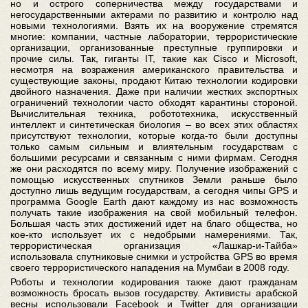
но и острого соперничества между государствами и
негосударственными актерами по развитию и контролю над
новыми технологиями. Взять их на вооружение стремятся
многие: компании, частные лаборатории, террористические
организации, организованные преступные группировки и
прочие силы. Так, гиганты IT, такие как Cisco и Microsoft,
несмотря на возражения американского правительства и
существующие законы, продают Китаю технологии кодировки
двойного назначения. Даже при наличии жестких экспортных
ограничений технологии часто обходят карантины стороной.
Вычислительная техника, робототехника, искусственный
интеллект и синтетическая биология – во всех этих областях
присутствуют технологии, которые когда-то были доступны
только самым сильным и влиятельным государствам с
большими ресурсами и связанным с ними фирмам. Сегодня
же они расходятся по всему миру. Получение изображений с
помощью искусственных спутников Земли раньше было
доступно лишь ведущим государствам, а сегодня чипы GPS и
программа Google Earth дают каждому из нас возможность
получать такие изображения на свой мобильный телефон.
Большая часть этих достижений идет на благо общества, но
кое-кто использует их с недобрыми намерениями. Так,
террористическая организация «Лашкар-и-Тайба»
использовала спутниковые снимки и устройства GPS во время
своего террористического нападения на Мумбаи в 2008 году.
Роботы и технологии кодирования также дают гражданам
возможность бросать вызов государству. Активисты арабской
весны использовали Facebook и Twitter для организации