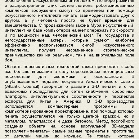
обеспечения с искусственным интеллектом. По мере развития
и распространения этих систем легионы роботизированных
комплексов вооружений смогут со временем при помощи
искусственного интеллекта начать взаимодействовать друг с
другом, а у человека просто не будет времени для
вмешательства. С продвижением закона Мура искусственный
интеллект на базе компьютеров начнет опережать по скорости
и по мощности наш человеческий мозг. Те государства и
негосударственные актеры, которые сумеют наиболее
эффективно воспользоваться силой искусственного
интеллекта, получат несомненное стратегическое
преимущество как на реальном, так и на виртуальном поле
боя.
Область перспективных технологий также привлекает к себе
все больше внимания в силу серьезнейших потенциальных
последствий для экономики и безопасности. В
опубликованном недавно документе Атлантического совета
(Atlantic Council) говорится о развитии 3-D печати и о ее
возможных последствиях для сетей снабжения, сборочных
платформ, интеллектуальной собственности и перспектив
экспорта для Китая и Америки. В 3-D производстве
используются компьютерные программы и
компьютеризированное проектирование, при помощи которых
печать осуществляется не только цветной краской, но и
металлом, пластмассой и даже бетоном. Метод послойного
создания объекта на основе виртуальной 3D-модели
позволяет «печатать» самые разные предметы и прототипы,
от деталей машин до игрушек. Те товары, которые