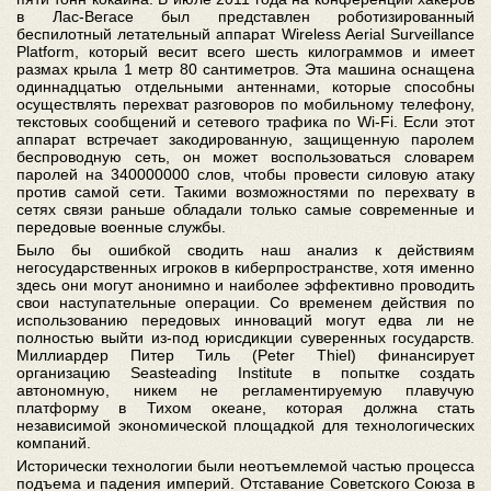
в Лас-Вегасе был представлен роботизированный
беспилотный летательный аппарат Wireless Aerial Surveillance
Platform, который весит всего шесть килограммов и имеет
размах крыла 1 метр 80 сантиметров. Эта машина оснащена
одиннадцатью отдельными антеннами, которые способны
осуществлять перехват разговоров по мобильному телефону,
текстовых сообщений и сетевого трафика по Wi-Fi. Если этот
аппарат встречает закодированную, защищенную паролем
беспроводную сеть, он может воспользоваться словарем
паролей на 340000000 слов, чтобы провести силовую атаку
против самой сети. Такими возможностями по перехвату в
сетях связи раньше обладали только самые современные и
передовые военные службы.
Было бы ошибкой сводить наш анализ к действиям
негосударственных игроков в киберпространстве, хотя именно
здесь они могут анонимно и наиболее эффективно проводить
свои наступательные операции. Со временем действия по
использованию передовых инноваций могут едва ли не
полностью выйти из-под юрисдикции суверенных государств.
Миллиардер Питер Тиль (Peter Thiel) финансирует
организацию Seasteading Institute в попытке создать
автономную, никем не регламентируемую плавучую
платформу в Тихом океане, которая должна стать
независимой экономической площадкой для технологических
компаний.
Исторически технологии были неотъемлемой частью процесса
подъема и падения империй. Отставание Советского Союза в