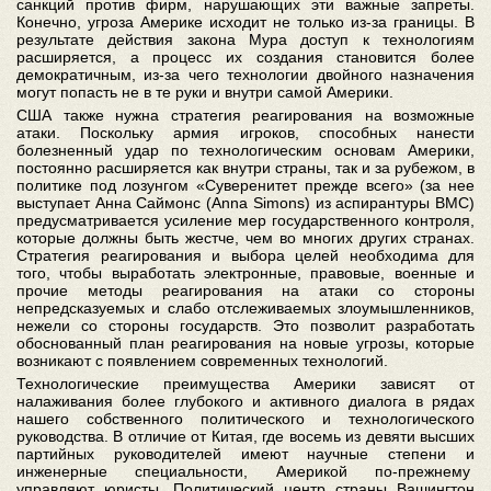
санкций против фирм, нарушающих эти важные запреты.
Конечно, угроза Америке исходит не только из-за границы. В
результате действия закона Мура доступ к технологиям
расширяется, а процесс их создания становится более
демократичным, из-за чего технологии двойного назначения
могут попасть не в те руки и внутри самой Америки.
США также нужна стратегия реагирования на возможные
атаки. Поскольку армия игроков, способных нанести
болезненный удар по технологическим основам Америки,
постоянно расширяется как внутри страны, так и за рубежом, в
политике под лозунгом «Суверенитет прежде всего» (за нее
выступает Анна Саймонс (Anna Simons) из аспирантуры ВМС)
предусматривается усиление мер государственного контроля,
которые должны быть жестче, чем во многих других странах.
Стратегия реагирования и выбора целей необходима для
того, чтобы выработать электронные, правовые, военные и
прочие методы реагирования на атаки со стороны
непредсказуемых и слабо отслеживаемых злоумышленников,
нежели со стороны государств. Это позволит разработать
обоснованный план реагирования на новые угрозы, которые
возникают с появлением современных технологий.
Технологические преимущества Америки зависят от
налаживания более глубокого и активного диалога в рядах
нашего собственного политического и технологического
руководства. В отличие от Китая, где восемь из девяти высших
партийных руководителей имеют научные степени и
инженерные специальности, Америкой по-прежнему
управляют юристы. Политический центр страны Вашингтон