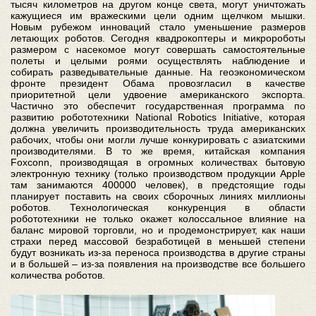
тысяч километров на другом конце света, могут уничтожать
кажущиеся им вражескими цели одним щелчком мышки.
Новым рубежом инноваций стало уменьшение размеров
летающих роботов. Сегодня квадрокоптеры и микророботы
размером с насекомое могут совершать самостоятельные
полеты и целыми роями осуществлять наблюдение и
собирать разведывательные данные. На геоэкономическом
фронте президент Обама провозгласил в качестве
приоритетной цели удвоение американского экспорта.
Частично это обеспечит государственная программа по
развитию робототехники National Robotics Initiative, которая
должна увеличить производительность труда американских
рабочих, чтобы они могли лучше конкурировать с азиатскими
производителями. В то же время, китайская компания
Foxconn, производящая в огромных количествах бытовую
электронную технику (только производством продукции Apple
там занимаются 400000 человек), в предстоящие годы
планирует поставить на своих сборочных линиях миллионы
роботов. Технологическая конкуренция в области
робототехники не только окажет колоссальное влияние на
баланс мировой торговли, но и продемонстрирует, как наши
страхи перед массовой безработицей в меньшей степени
будут возникать из-за переноса производства в другие страны
и в большей – из-за появления на производстве все большего
количества роботов.