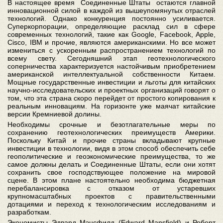
В настоящее время Соединенные Штаты остаются главной
инновационной силой в каждой из вышеупомянутых отраслей
технологий. Однако конкуренция постоянно усиливается.
Суперкорпорации, определяющие расклад сил в сфере
современных технологий, такие как Google, Facebook, Apple,
Cisco, IBM и прочие, являются американскими. Но все может
измениться с ускоренным распространением технологий по
всему свету. Сегодняшний этап геотехнологического
соперничества характеризуется настойчивым приобретением
американской интеллектуальной собственности Китаем.
Мощные государственные инвестиции и льготы для китайских
научно-исследовательских и проектных организаций говорят о
том, что эта страна скоро перейдет от простого копирования к
реальным инновациям. На горизонте уже маячат китайские
версии Кремниевой долины.
Необходимы срочные и безотлагательные меры по
сохранению геотехнологических преимуществ Америки.
Поскольку Китай и прочие страны вкладывают крупные
инвестиции в технологии, видя в этом способ обеспечить себе
геополитические и геоэкономические преимущества, то же
самое должны делать и Соединенные Штаты, если они хотят
сохранить свое господствующее положение на мировой
сцене. В этом плане настоятельно необходима бюджетная
перебалансировка с отказом от устаревших
крупномасштабных проектов с правительственными
дотациями и переход к технологическим исследованиям и
разработкам.
Экономисты Эдвард Мэнсфилд (Edward Mansfield) и Роберт