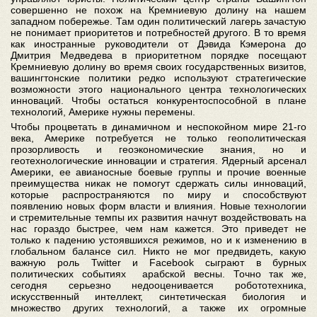
совершенно не похож на Кремниевую долину на нашем
западном побережье. Там один политический лагерь зачастую
не понимает приоритетов и потребностей другого. В то время
как иностранные руководители от Дэвида Кэмерона до
Дмитрия Медведева в приоритетном порядке посещают
Кремниевую долину во время своих государственных визитов,
вашингтонские политики редко используют стратегические
возможности этого национального центра технологических
инноваций. Чтобы остаться конкурентоспособной в плане
технологий, Америке нужны перемены.
Чтобы процветать в динамичном и неспокойном мире 21-го
века, Америке потребуется не только геополитическая
прозорливость и геоэкономические знания, но и
геотехнологические инновации и стратегия. Ядерный арсенал
Америки, ее авианосные боевые группы и прочие военные
преимущества никак не помогут сдержать силы инноваций,
которые распространяются по миру и способствуют
появлению новых форм власти и влияния. Новые технологии
и стремительные темпы их развития начнут воздействовать на
нас гораздо быстрее, чем нам кажется. Это приведет не
только к падению устоявшихся режимов, но и к изменению в
глобальном балансе сил. Никто не мог предвидеть, какую
важную роль Twitter и Facebook сыграют в бурных
политических событиях арабской весны. Точно так же,
сегодня серьезно недооценивается робототехника,
искусственный интеллект, синтетическая биология и
множество других технологий, а также их огромные