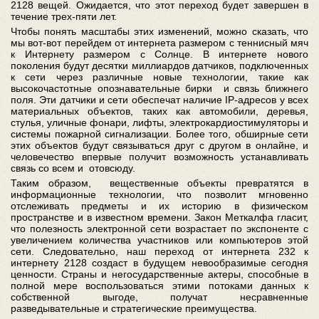
2128 вещей. Ожидается, что этот переход будет завершен в
течение трех-пяти лет.
Чтобы понять масштабы этих изменений, можно сказать, что
мы вот-вот перейдем от интернета размером с теннисный мяч
к Интернету размером с Солнце. В интернете нового
поколения будут десятки миллиардов датчиков, подключенных
к сети через различные новые технологии, такие как
высокочастотные опознавательные бирки и связь ближнего
поля. Эти датчики и сети обеспечат наличие IP-адресов у всех
материальных объектов, таких как автомобили, деревья,
стулья, уличные фонари, лифты, электрокардиостимуляторы и
системы пожарной сигнализации. Более того, обширные сети
этих объектов будут связываться друг с другом в онлайне, и
человечество впервые получит возможность устанавливать
связь со всем и отовсюду.
Таким образом, вещественные объекты превратятся в
информационные технологии, что позволит мгновенно
отслеживать предметы и их историю в физическом
пространстве и в известном времени. Закон Меткалфа гласит,
что полезность электронной сети возрастает по экспоненте с
увеличением количества участников или компьютеров этой
сети. Следовательно, наш переход от интернета 232 к
интернету 2128 создаст в будущем невообразимые сегодня
ценности. Страны и негосударственные актеры, способные в
полной мере воспользоваться этими потоками данных к
собственной выгоде, получат несравненные
разведывательные и стратегические преимущества.