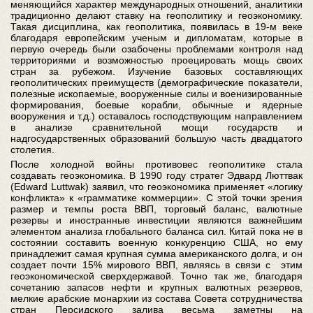
меняющийся характер международных отношений, аналитики
традиционно делают ставку на геополитику и геоэкономику.
Такая дисциплина, как геополитика, появилась в 19-м веке
благодаря европейским ученым и дипломатам, которые в
первую очередь были озабочены проблемами контроля над
территориями и возможностью проецировать мощь своих
стран за рубежом. Изучение базовых составляющих
геополитических преимуществ (демографические показатели,
полезные ископаемые, вооруженные силы и военизированные
формирования, боевые корабли, обычные и ядерные
вооружения и т.д.) оставалось господствующим направлением
в анализе сравнительной мощи государств и
надгосударственных образований большую часть двадцатого
столетия.
После холодной войны противовес геополитике стала
создавать геоэкономика. В 1990 году стратег Эдвард Люттвак
(Edward Luttwak) заявил, что геоэкономика применяет «логику
конфликта» к «грамматике коммерции». С этой точки зрения
размер и темпы роста ВВП, торговый баланс, валютные
резервы и иностранные инвестиции являются важнейшим
элементом анализа глобального баланса сил. Китай пока не в
состоянии составить военную конкуренцию США, но ему
принадлежит самая крупная сумма американского долга, и он
создает почти 15% мирового ВВП, являясь в связи с этим
геоэкономической сверхдержавой. Точно так же, благодаря
сочетанию запасов нефти и крупных валютных резервов,
мелкие арабские монархии из состава Совета сотрудничества
стран Персидского залива весьма заметны на