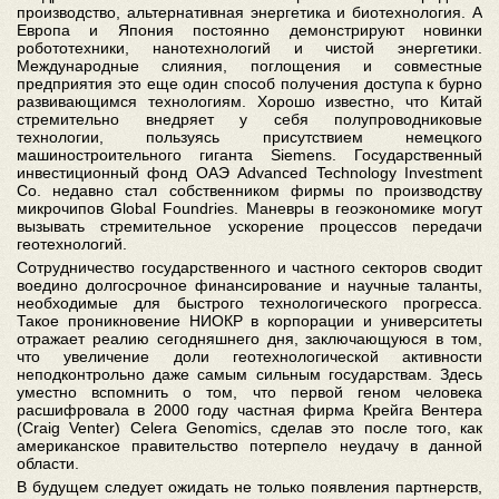
производство, альтернативная энергетика и биотехнология. А
Европа и Япония постоянно демонстрируют новинки
робототехники, нанотехнологий и чистой энергетики.
Международные слияния, поглощения и совместные
предприятия это еще один способ получения доступа к бурно
развивающимся технологиям. Хорошо известно, что Китай
стремительно внедряет у себя полупроводниковые
технологии, пользуясь присутствием немецкого
машиностроительного гиганта Siemens. Государственный
инвестиционный фонд ОАЭ Advanced Technology Investment
Co. недавно стал собственником фирмы по производству
микрочипов Global Foundries. Маневры в геоэкономике могут
вызывать стремительное ускорение процессов передачи
геотехнологий.
Сотрудничество государственного и частного секторов сводит
воедино долгосрочное финансирование и научные таланты,
необходимые для быстрого технологического прогресса.
Такое проникновение НИОКР в корпорации и университеты
отражает реалию сегодняшнего дня, заключающуюся в том,
что увеличение доли геотехнологической активности
неподконтрольно даже самым сильным государствам. Здесь
уместно вспомнить о том, что первой геном человека
расшифровала в 2000 году частная фирма Крейга Вентера
(Craig Venter) Celera Genomics, сделав это после того, как
американское правительство потерпело неудачу в данной
области.
В будущем следует ожидать не только появления партнерств,