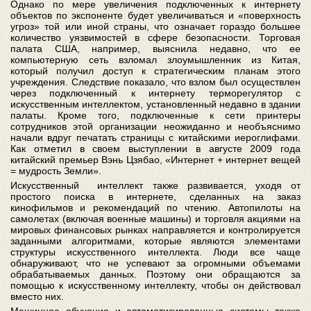
Однако по мере увеличения подключенных к интернету
объектов по экспоненте будет увеличиваться и «поверхность
угроз» той или иной страны, что означает гораздо большее
количество уязвимостей в сфере безопасности. Торговая
палата США, например, выяснила недавно, что ее
компьютерную сеть взломал злоумышленник из Китая,
который получил доступ к стратегическим планам этого
учреждения. Следствие показало, что взлом был осуществлен
через подключенный к интернету терморегулятор с
искусственным интеллектом, установленный недавно в здании
палаты. Кроме того, подключенные к сети принтеры
сотрудников этой организации неожиданно и необъяснимо
начали вдруг печатать страницы с китайскими иероглифами.
Как отметил в своем выступлении в августе 2009 года
китайский премьер Вэнь Цзябао, «Интернет + интернет вещей
= мудрость Земли».
Искусственный интеллект также развивается, уходя от
простого поиска в интернете, сделанных на заказ
кинофильмов и рекомендаций по чтению. Автопилоты на
самолетах (включая военные машины) и торговля акциями на
мировых финансовых рынках направляется и контролируется
заданными алгоритмами, которые являются элементами
структуры искусственного интеллекта. Люди все чаще
обнаруживают, что не успевают за огромными объемами
обрабатываемых данных. Поэтому они обращаются за
помощью к искусственному интеллекту, чтобы он действовал
вместо них.