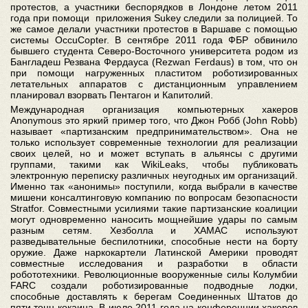
протестов, а участники беспорядков в Лондоне летом 2011
года при помощи приложения Sukey следили за полицией. То
же самое делали участники протестов в Варшаве с помощью
системы OccuCopter. В сентябре 2011 года ФБР обвинило
бывшего студента Северо-Восточного университета родом из
Бангладеш Резвана Фердауса (Rezwan Ferdaus) в том, что он
при помощи нагруженных пластитом роботизированных
летательных аппаратов с дистанционным управлением
планировал взорвать Пентагон и Капитолий.
Международная организация компьютерных хакеров
Anonymous это яркий пример того, что Джон Робб (John Robb)
называет «партизанским предпринимательством». Она не
только использует современные технологии для реализации
своих целей, но и может вступать в альянсы с другими
группами, такими как WikiLeaks, чтобы публиковать
электронную переписку различных неугодных им организаций.
Именно так «анонимы» поступили, когда выбрали в качестве
мишени консалтинговую компанию по вопросам безопасности
Stratfor. Совместными усилиями такие партизанские коалиции
могут одновременно наносить мощнейшие удары по самым
разным сетям. Хезболла и ХАМАС используют
разведывательные беспилотники, способные нести на борту
оружие. Даже наркокартели Латинской Америки проводят
совместные исследования и разработки в области
робототехники. Революционные вооруженные силы Колумбии
FARC создали роботизированные подводные лодки,
способные доставлять к берегам Соединенных Штатов до
пяти тонн кокаина. В июле 2011 года на конференции хакеров