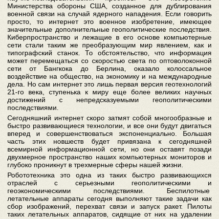
Министерства обороны США, созданное для дублирования
военной связи на случай ядерного нападения. Если говорить
просто, то интернет это военное изобретение, имеющее
значительные дополнительные геополитические последствия.
Киберпространство и лежащие в его основе компьютерные
сети стали таким же преобразующим мир явлением, как и
типографский станок. То обстоятельство, что информация
может перемещаться со скоростью света по оптоволоконной
сети от Бангкока до Берлина, оказало колоссальное
воздействие на общество, на экономику и на международные
дела. Но сам интернет это лишь первая версия геотехнологий
21-го века, ступенька к миру еще более великих научных
достижений с непредсказуемыми геополитическими
последствиями.
Сегодняшний интернет скоро затмят собой многообразные и
быстро развивающиеся технологии, и все они будут двигаться
вперед и совершенствоваться экспоненциально. Большая
часть этих новшеств будет привязана к сегодняшней
всемирной информационной сети, но они оставят позади
двухмерное пространство наших компьютерных мониторов и
глубоко проникнут в трехмерные сферы нашей жизни.
Робототехника это одна из таких быстро развивающихся
отраслей с серьезными геополитическими и
геоэкономическими последствиями. Беспилотные
летательные аппараты сегодня выполняют такие задачи как
сбор изображений, перехват связи и запуск ракет. Пилоты
таких летательных аппаратов, сидящие от них на удалении