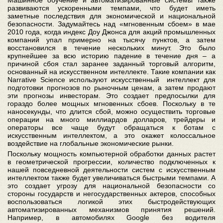
Машинное обучение и автоматизированные системы также
развиваются ускоренными темпами, что будет иметь
заметные последствия для экономической и национальной
безопасности. Задумайтесь над «мгновенным сбоем» в мае
2010 года, когда индекс Доу Джонса для акций промышленных
компаний упал примерно на тысячу пунктов, а затем
восстановился в течение нескольких минут. Это было
крупнейшее за всю историю падение в течение дня – а
причиной сбоя стал заранее заданный торговый алгоритм,
основанный на искусственном интеллекте. Такие компании как
Narrative Science используют искусственный интеллект для
подготовки прогнозов по рыночным ценам, а затем продают
эти прогнозы инвесторам. Это создает предпосылки для
гораздо более мощных мгновенных сбоев. Поскольку в те
наносекунды, что длится сбой, можно осуществить торговые
операции на много миллиардов долларов, трейдеры и
операторы все чаще будут обращаться к ботам с
искусственным интеллектом, а это окажет колоссальное
воздействие на глобальные экономические рынки.
Поскольку мощность компьютерной обработки данных растет
в геометрической прогрессии, количество подключенных к
нашей повседневной деятельности систем с искусственным
интеллектом также будет увеличиваться быстрыми темпами. А
это создает угрозу для национальной безопасности со
стороны государств и негосударственных актеров, способных
воспользоваться логикой этих быстродействующих
автоматизированных механизмов принятия решений.
Например, в автомобилях Google без водителя