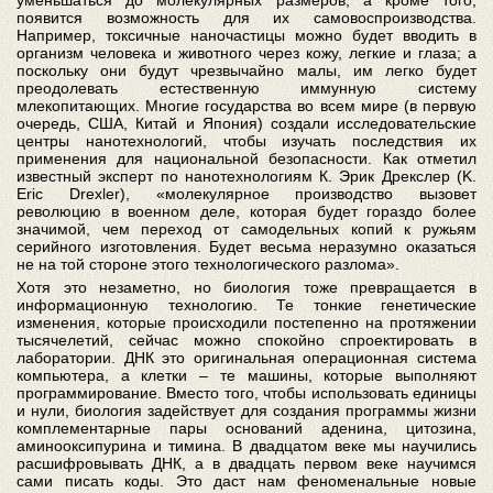
уменьшаться до молекулярных размеров, а кроме того,
появится возможность для их самовоспроизводства.
Например, токсичные наночастицы можно будет вводить в
организм человека и животного через кожу, легкие и глаза; а
поскольку они будут чрезвычайно малы, им легко будет
преодолевать естественную иммунную систему
млекопитающих. Многие государства во всем мире (в первую
очередь, США, Китай и Япония) создали исследовательские
центры нанотехнологий, чтобы изучать последствия их
применения для национальной безопасности. Как отметил
известный эксперт по нанотехнологиям К. Эрик Дрекслер (K.
Eric Drexler), «молекулярное производство вызовет
революцию в военном деле, которая будет гораздо более
значимой, чем переход от самодельных копий к ружьям
серийного изготовления. Будет весьма неразумно оказаться
не на той стороне этого технологического разлома».
Хотя это незаметно, но биология тоже превращается в
информационную технологию. Те тонкие генетические
изменения, которые происходили постепенно на протяжении
тысячелетий, сейчас можно спокойно спроектировать в
лаборатории. ДНК это оригинальная операционная система
компьютера, а клетки – те машины, которые выполняют
программирование. Вместо того, чтобы использовать единицы
и нули, биология задействует для создания программы жизни
комплементарные пары оснований аденина, цитозина,
аминооксипурина и тимина. В двадцатом веке мы научились
расшифровывать ДНК, а в двадцать первом веке научимся
сами писать коды. Это даст нам феноменальные новые