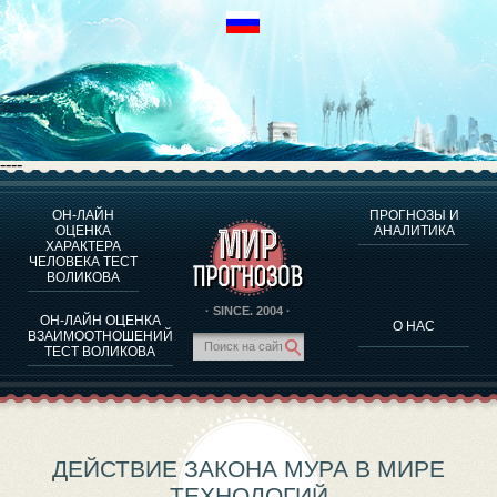
----
ОН-ЛАЙН
ПРОГНОЗЫ И
О ПРОГРАММЕ
ОЦЕНКА
АНАЛИТИКА
ХАРАКТЕРА
ОЦЕНКА ХАРАКТЕРA ЧЕЛОВЕКА
ЧЕЛОВЕКА ТЕСТ
ОЦЕНКА ХАРАКТЕРА ВЫДАЮЩИХСЯ ЛИЧНОСТЕЙ
ВОЛИКОВА
О ПРОГРАММЕ
· SINCE. 2004 ·
ОН-ЛАЙН ОЦЕНКА
О НАС
ТЕСТ НА СОВМЕСТИМОСТЬ ВОЛИКОВА
ВЗАИМООТНОШЕНИЙ
ТЕСТ ВОЛИКОВА
ПРОГНОЗЫ И АНАЛИТИКА
ДЕЙСТВИЕ ЗАКОНА МУРА В МИРЕ
ТЕХНОЛОГИЙ