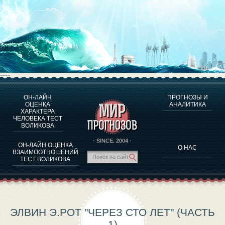
----
ОН-ЛАЙН
ПРОГНОЗЫ И
О ПРОГРАММЕ
ОЦЕНКА
АНАЛИТИКА
ХАРАКТЕРА
ОЦЕНКА ХАРАКТЕРA ЧЕЛОВЕКА
ЧЕЛОВЕКА ТЕСТ
ОЦЕНКА ХАРАКТЕРА ВЫДАЮЩИХСЯ ЛИЧНОСТЕЙ
ВОЛИКОВА
О ПРОГРАММЕ
· SINCE. 2004 ·
ОН-ЛАЙН ОЦЕНКА
О НАС
ТЕСТ НА СОВМЕСТИМОСТЬ ВОЛИКОВА
ВЗАИМООТНОШЕНИЙ
ТЕСТ ВОЛИКОВА
ПРОГНОЗЫ И АНАЛИТИКА
ЭЛВИН Э.РОТ "ЧЕРЕЗ СТО ЛЕТ" (ЧАСТЬ
1)