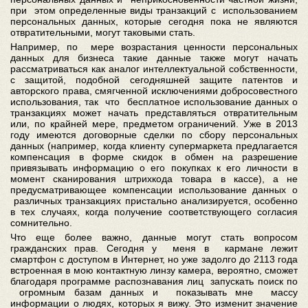
при этом определенные виды транзакций с использованием
персональных данных, которые сегодня пока не являются
отвратительными, могут таковыми стать.
Например, по мере возрастания ценности персональных
данных для бизнеса такие данные также могут начать
рассматриваться как аналог интеллектуальной собственности,
с защитой, подобной сегодняшней защите патентов и
авторского права, смягченной исключениями добросовестного
использования, так что бесплатное использование данных о
транзакциях может начать представляться отвратительным
или, по крайней мере, предметом ограничений. Уже в 2013
году имеются договорные сделки по сбору персональных
данных (например, когда клиенту супермаркета предлагается
компенсация в форме скидок в обмен на разрешение
привязывать информацию о его покупках к его личности в
момент сканирования штрихкода товара в кассе), а не
предусматривающее компенсации использование данных о
различных транзакциях пристально анализируется, особенно
в тех случаях, когда получение соответствующего согласия
сомнительно.
Что еще более важно, данные могут стать вопросом
гражданских прав. Сегодня у меня в кармане лежит
смартфон с доступом в Интернет, но уже задолго до 2113 года
встроенная в мою контактную линзу камера, вероятно, сможет
благодаря программе распознавания лиц запускать поиск по
огромным базам данных и показывать мне массу
информации о людях, которых я вижу. Это изменит значение