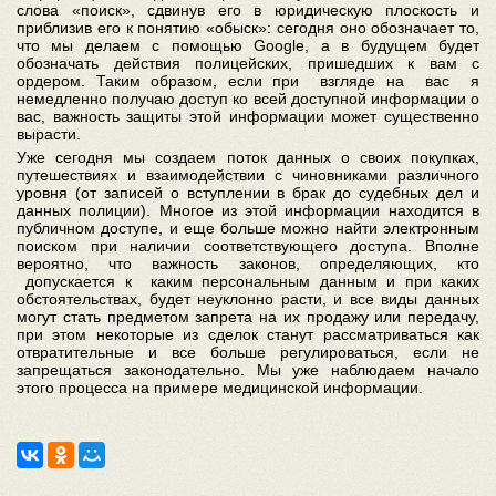
слова «поиск», сдвинув его в юридическую плоскость и
приблизив его к понятию «обыск»: сегодня оно обозначает то,
что мы делаем с помощью Google, а в будущем будет
обозначать действия полицейских, пришедших к вам с
ордером. Таким образом, если при взгляде на вас я
немедленно получаю доступ ко всей доступной информации о
вас, важность защиты этой информации может существенно
вырасти.
Уже сегодня мы создаем поток данных о своих покупках,
путешествиях и взаимодействии с чиновниками различного
уровня (от записей о вступлении в брак до судебных дел и
данных полиции). Многое из этой информации находится в
публичном доступе, и еще больше можно найти электронным
поиском при наличии соответствующего доступа. Вполне
вероятно, что важность законов, определяющих, кто
допускается к каким персональным данным и при каких
обстоятельствах, будет неуклонно расти, и все виды данных
могут стать предметом запрета на их продажу или передачу,
при этом некоторые из сделок станут рассматриваться как
отвратительные и все больше регулироваться, если не
запрещаться законодательно. Мы уже наблюдаем начало
этого процесса на примере медицинской информации.