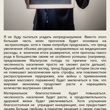
Я не буду пытаться угадать непредсказуемое. Вместо этого
большая часть моих прогнозов будет основана на
экстраполяции, хотя я также попробую предсказать, что тренд
увеличения объема ресурсов, направляемых на медицинские
расходы, в конечном итоге развернется, хотя прогнозы такого
рода в большинстве своем не особенно успешны (например,
предсказание Мальтусом голода по причине того, что
численность населения просто не сможет расти дальше).
Крупнейший, на мой взгляд, тренд будущей истории (если ему
не помешают экологические ката- строфы, или повсеместное
распространение терроризма, или войны с применением
оружия массового поражения) будет заключаться в том, что
мировая экономика продолжит расти и наращивать
количество внутренних связей.
Материальное благосостояние будет повышаться,
численность населения будет расти, а продолжительность
здоровой жизни будет увеличиваться. Хотя улучшение
благосостояния не упразднит конкуренцию, оно предоставит
людям больше свободы в принятии решения о своем участии