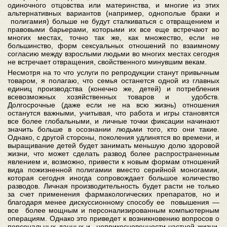
одиночного отцовства или материнства, и многие из этих
альтернативных вариантов (например, однополые браки и
полигамия) больше не будут сталкиваться с отвращением и
правовыми барьерами, которыми их все еще встречают во
многих местах, точно так же, как множество, если не
большинство, форм сексуальных отношений по взаимному
согласию между взрослыми людьми во многих местах сегодня
не встречает отвращения, свойственного минувшим векам.
Несмотря на то что услуги по репродукции станут привычным
товаром, я полагаю, что семья останется одной из главных
единиц производства (конечно же, детей) и потребления
всевозможных хозяйственных товаров и удобств.
Долгосрочные (даже если не на всю жизнь) отношения
останутся важными, учитывая, что работа и игры становятся
все более глобальными, и личные точки фиксации начинают
значить больше в осознании людьми того, кто они такие.
Однако, с другой стороны, поколения удлинятся во времени, и
выращивание детей будет занимать меньшую долю здоровой
жизни, что может сделать развод более распространенным
явлением и, возможно, привести к новым формам отношений
вида пожизненной полигамии вместо серийной моногамии,
которая сегодня иногда сопровождает большое количество
разводов. Личная производительность будет расти не только
за счет применения фармакологических препаратов, но и
благодаря менее дискуссионному способу ее повышения —
все более мощным и персонализированным компьютерным
операциям. Однако это приведет к возникновению вопросов о
персональных данных и неприкосновенности частной жизни,