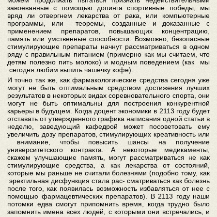
можем продолжать пытаться признать недействительными
завоеванные с помощью допинга спортивные победы, мы
вряд ли отвергнем лекарства от рака, или компьютерные
программы, или теоремы, созданные и доказанные с
применением препаратов, повышающих концентрацию,
память или умственные способности. Возможно, безопасные
стимулирующие препараты начнут рассматриваться в одном
ряду с правильным питанием (примерно как мы считаем, что
детям полезно пить молоко) и модным поведением (как мы
сегодня любим выпить чашечку кофе).
И точно так же, как фармакологические средства сегодня уже
могут не быть оптимальным средством достижения лучших
результатов в некоторых видах соревновательного спорта, они
могут не быть оптимальны для построения конкурентной
карьеры в будущем. Когда доцент экономики в 2113 году будет
отставать от утвержденного графика написания одной статьи в
неделю, заведующий кафедрой может посоветовать ему
увеличить дозу препаратов, стимулирующих креативность или
внимание, чтобы повысить шансы на получение
университетского контракта. А некоторые медикаменты,
скажем улучшающие память, могут рассматриваться не как
стимулирующие средства, а как лекарства от состояний,
которые мы раньше не считали болезнями (подобно тому, как
эректильная дисфункция стала рас- сматриваться как болезнь
после того, как появилась возможность избавляться от нее с
помощью фармацевтических препаратов). В 2113 году наши
потомки едва смогут припомнить время, когда трудно было
запомнить имена всех людей, с которыми они встречались, и