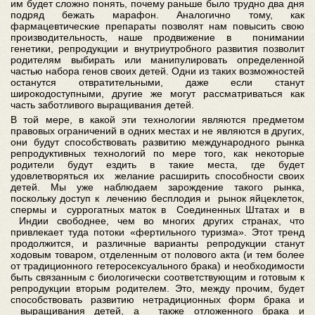
им будет сложно понять, почему раньше было трудно два дня
подряд бежать марафон. Аналогично тому, как
фармацевтические препараты позволят нам повысить свою
производительность, наше продвижение в понимании
генетики, репродукции и внутриутробного развития позволит
родителям выбирать или манипулировать определенной
частью набора генов своих детей. Одни из таких возможностей
останутся отвратительными, даже если станут
широкодоступными, другие же могут рассматриваться как
часть заботливого выращивания детей.
В той мере, в какой эти технологии являются предметом
правовых ограничений в одних местах и не являются в других,
они будут способствовать развитию международного рынка
репродуктивных технологий по мере того, как некоторые
родители будут ездить в такие места, где будет
удовлетворяться их желание расширить способности своих
детей. Мы уже наблюдаем зарождение такого рынка,
поскольку доступ к лечению бесплодия и рынок яйцеклеток,
спермы и суррогатных маток в Соединенных Штатах и в
Индии свободнее, чем во многих других странах, что
привлекает туда потоки «фертильного туризма». Этот тренд
продолжится, и различные варианты репродукции станут
ходовым товаром, отделенным от полового акта (и тем более
от традиционного гетеросексуального брака) и необходимости
быть связанным с биологически соответствующим и готовым к
репродукции вторым родителем. Это, между прочим, будет
способствовать развитию нетрадиционных форм брака и
выращивания детей, а также отложенного брака и