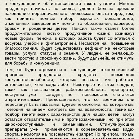
в конкуренции и об интенсивности такого участия. Многие
предпочтут начинать не спеша, уделяя больше времени
накоплению первоначального юношеского опыта перед тем,
как принять полный набор взрослых обязанностей,
отмеченных завершением полно- го образования, карьерой,
браком и рождением детей. Пенсия также станет более
продолжительной частью продуктивной жизни; возникнут
новые формы пенсии, в которых работа будет сочетаться с
досугом, учебой и филантропией. Несмотря на повышение
благосостояния, будет существовать дефицит на некоторые
товары, услуги, статусы и знания. У людей, не желающих
вести простую и спокойную жизнь, будут дальнейшие стимулы
для борьбы и конкуренции.
Тем, кто будет стремиться к конкуренции, технологический
прогресс предоставит средства повышения
конкурентоспособности, которые позволят им работать
интенсивнее, чем когда-либо. Некоторые из этих средств,
таких как повышающие работоспособность препараты,
доступны уже сегодня, но повсеместно считаются
отвратительными. Представляется, что со временем они
перестанут быть таковыми. Другие технологии, на которые мы
сегодня начинаем смотреть как на возможности, такие как
подбор генетических характеристик для наших детей, могут
остаться отвратительными и противозаконными, но при этом
широкодоступными и заманчивыми. Стимулирующие
препараты уже применяются в соревновательных видах
спорта, несмотря на повсеместный запрет. Но при том, что мы