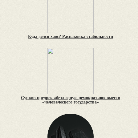
Куда делся хаос? Распаковка стабильности
Сурков предрек «безлюдную демократию» вместо
«человеческого государства»