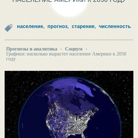
население,
прогноз,
старение,
численность
Прогнозы и аналитика
›
Социум
›
Графики: насколько вырастет население Америки к 2050
году