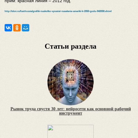
прим: красная линия – 2012 год.
http://slon.ru/fast/russia/grafiki-naskolko-vyrastet-naselenie-ameriki-k-2050-godu-842058.xhtml
Статьи раздела
Рынок труда спустя 30 лет: нейросети как основной рабочий
инструмент