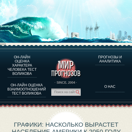
----
ОН-ЛАЙН
ПРОГНОЗЫ И
О ПРОГРАММЕ
ОЦЕНКА
АНАЛИТИКА
ХАРАКТЕРА
ОЦЕНКА ХАРАКТЕРA ЧЕЛОВЕКА
ЧЕЛОВЕКА ТЕСТ
ОЦЕНКА ХАРАКТЕРА ВЫДАЮЩИХСЯ ЛИЧНОСТЕЙ
ВОЛИКОВА
О ПРОГРАММЕ
· SINCE. 2004 ·
ОН-ЛАЙН ОЦЕНКА
О НАС
ТЕСТ НА СОВМЕСТИМОСТЬ ВОЛИКОВА
ВЗАИМООТНОШЕНИЙ
ТЕСТ ВОЛИКОВА
ПРОГНОЗЫ И АНАЛИТИКА
ГРАФИКИ: НАСКОЛЬКО ВЫРАСТЕТ
НАСЕЛЕНИЕ АМЕРИКИ К 2050 ГОДУ