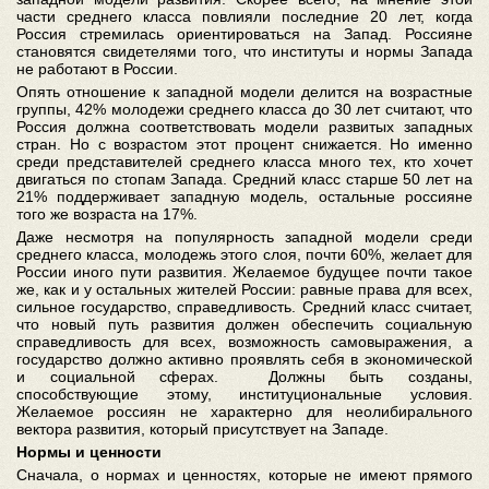
части среднего класса повлияли последние 20 лет, когда
Россия стремилась ориентироваться на Запад. Россияне
становятся свидетелями того, что институты и нормы Запада
не работают в России.
Опять отношение к западной модели делится на возрастные
группы, 42% молодежи среднего класса до 30 лет считают, что
Россия должна соответствовать модели развитых западных
стран. Но с возрастом этот процент снижается. Но именно
среди представителей среднего класса много тех, кто хочет
двигаться по стопам Запада. Средний класс старше 50 лет на
21% поддерживает западную модель, остальные россияне
того же возраста на 17%.
Даже несмотря на популярность западной модели среди
среднего класса, молодежь этого слоя, почти 60%, желает для
России иного пути развития. Желаемое будущее почти такое
же, как и у остальных жителей России: равные права для всех,
сильное государство, справедливость. Средний класс считает,
что новый путь развития должен обеспечить социальную
справедливость для всех, возможность самовыражения, а
государство должно активно проявлять себя в экономической
и социальной сферах. Должны быть созданы,
способствующие этому, институциональные условия.
Желаемое россиян не характерно для неолибирального
вектора развития, который присутствует на Западе.
Нормы и ценности
Сначала, о нормах и ценностях, которые не имеют прямого