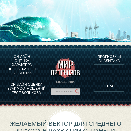
----
ОН-ЛАЙН
ПРОГНОЗЫ И
О ПРОГРАММЕ
ОЦЕНКА
АНАЛИТИКА
ХАРАКТЕРА
ОЦЕНКА ХАРАКТЕРA ЧЕЛОВЕКА
ЧЕЛОВЕКА ТЕСТ
ОЦЕНКА ХАРАКТЕРА ВЫДАЮЩИХСЯ ЛИЧНОСТЕЙ
ВОЛИКОВА
О ПРОГРАММЕ
· SINCE. 2004 ·
ОН-ЛАЙН ОЦЕНКА
О НАС
ТЕСТ НА СОВМЕСТИМОСТЬ ВОЛИКОВА
ВЗАИМООТНОШЕНИЙ
ТЕСТ ВОЛИКОВА
ПРОГНОЗЫ И АНАЛИТИКА
ЖЕЛАЕМЫЙ ВЕКТОР ДЛЯ СРЕДНЕГО
КЛАССА В РАЗВИТИИ СТРАНЫ И