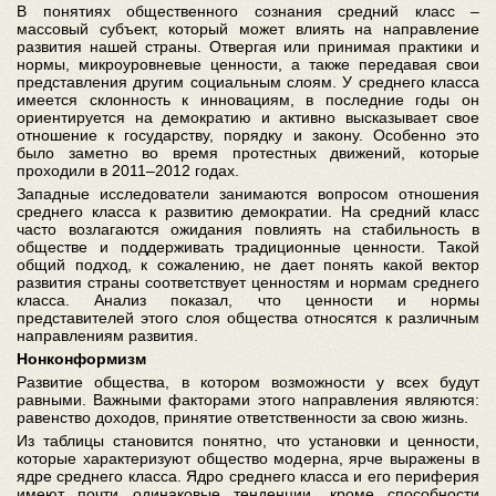
В понятиях общественного сознания средний класс –
массовый субъект, который может влиять на направление
развития нашей страны. Отвергая или принимая практики и
нормы, микроуровневые ценности, а также передавая свои
представления другим социальным слоям. У среднего класса
имеется склонность к инновациям, в последние годы он
ориентируется на демократию и активно высказывает свое
отношение к государству, порядку и закону. Особенно это
было заметно во время протестных движений, которые
проходили в 2011–2012 годах.
Западные исследователи занимаются вопросом отношения
среднего класса к развитию демократии. На средний класс
часто возлагаются ожидания повлиять на стабильность в
обществе и поддерживать традиционные ценности. Такой
общий подход, к сожалению, не дает понять какой вектор
развития страны соответствует ценностям и нормам среднего
класса. Анализ показал, что ценности и нормы
представителей этого слоя общества относятся к различным
направлениям развития.
Нонконформизм
Развитие общества, в котором возможности у всех будут
равными. Важными факторами этого направления являются:
равенство доходов, принятие ответственности за свою жизнь.
Из таблицы становится понятно, что установки и ценности,
которые характеризуют общество модерна, ярче выражены в
ядре среднего класса. Ядро среднего класса и его периферия
имеют почти одинаковые тенденции, кроме способности