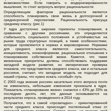
возможностями. Если говорить о модернезированности
мышления, то стоит затронуть вопрос рациональности.
Определяющим фактором рациональности является
способность планировать свою жизнь в долгосрочной и
среднесрочной перспективе. Рациональность присуща
среднему классу. (рис.1)
У ядра достаточно широкие горизонты планирования, в
сравнении с другими россиянами, это определяется
стабильность социального положения и устойчивостью на
рынке труда структурных позиций, а также особенностями,
которые проявляются в нормах и мировоззрении. Нормами
для среднего класса являются: самостоятельность,
инициативность, нонконформизм, рациональное отношение к
планированию собственной жизни. Кажется, что такие
жизненные приоритеты должны способствовать поддержке
западной модели развития, но эмпирическая проверка
показала, что представители среднего класса, как и остальные
россияне, считают, что западная модель не подходит для
нашей страны, что нужно искать «особый» путь.
С 2003 года мнение россиян касательно этого вопроса почти
не изменилось, небольшие изменения произошли в ядре.
Показатель «планирование жизни» снизился с 43% до 33% за
последние десять лет, эти данные основываются на
результатах опроса, проведенного в 2014 году.
Получается, что в самой «прозападно» - ориентированной
части среднего класса происходит постепенный отказ от
западной модели развития. Скорее всего, на мнение этой