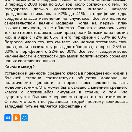
В период с 2008 года по 2014 год число согласных с тем, что
государство должно удовлетворять интересы каждого
гражданина, снизилось с 52% до 41%, в периферии ядра
среднего класса изменений не случилось. Все это является
свидетельством веяний модерна, когда на первый план
выходит личность, а не общество. Однако снизилось число
тех, кто готов отстаивать свои права, если большинство против
них, в ядре с 72% до 65%, в его периферии с 69% до 60%.
Возросло число тех, кто считает, что нельзя отстаивать свои
права, если возникает угроза для общества, в ядре с 25% до
30%, в периферии с 22% до 30%. Все это - свидетельство
нелинейности и сложности динамики политического сознания
наших соотечественников.
Какой вывод?
Установки и ценности среднего класса в повседневной жизни в
большей степени соответствуют обществу модерна, но
политические ценности и нормы пока сложно назвать
модернистскими. Это может быть связано с мнением среднего
класса о сложившейся ситуации в стране, о том, что
существует избыточное неравенство при его нелегитимности.
О том, что закон не уравнивает людей, поэтому копировать
западный путь не является эффективным.