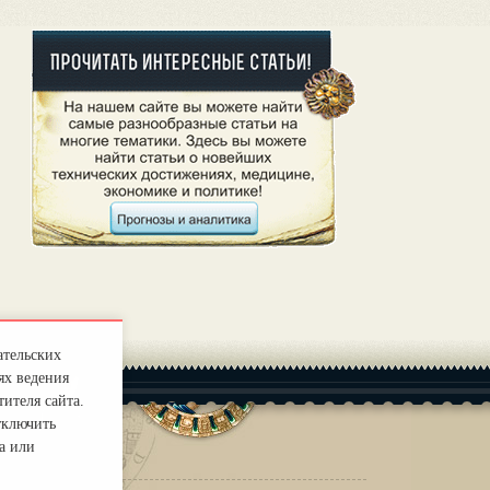
ательских
ях ведения
ителя сайта.
тключить
а или