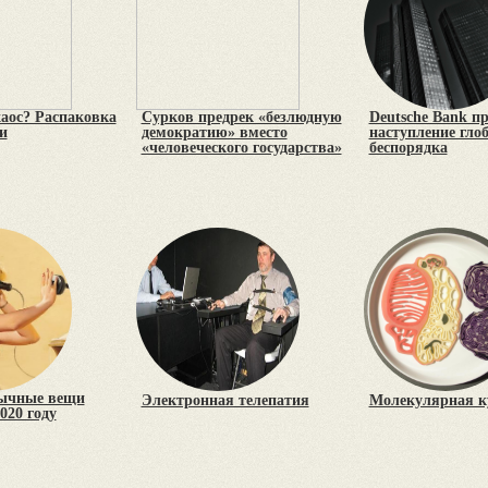
хаос? Распаковка
Сурков предрек «безлюдную
Deutsche Bank п
и
демократию» вместо
наступление гло
«человеческого государства»
беспорядка
ычные вещи
Электронная телепатия
Молекулярная к
020 году