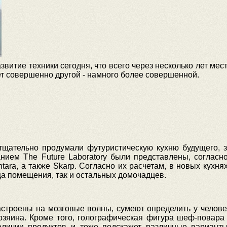
звитие техники сегодня, что всего через несколько лет ме
дет совершенно другой - намного более совершенной.
тщательно продумали футуристическую кухню будущего, з
нием The Future Laboratory были представлены, согласно
entara, а также Skarp. Согласно их расчетам, в новых кух
ца помещения, так и остальных домочадцев.
 настроены на мозговые волны, сумеют определить у челов
озяина. Кроме того, голографическая фигура шеф-повара
аличии продуктов и тоже подскажет различные варианты