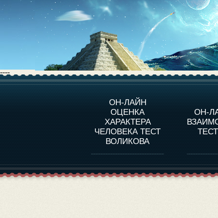
----
О ПРОГРАММЕ
О 
ОН-ЛАЙН
ОЦЕНКА
ОН-Л
ОЦЕНКА ХАРАКТЕРA
ЧЕЛОВЕКА
СОВ
ХАРАКТЕРА
ВЗАИМ
В
ЧЕЛОВЕКА ТЕСТ
ТЕС
ОЦЕНКА ХАРАКТЕРА
ВЫДАЮЩИХСЯ
ВОЛИКОВА
ЛИЧНОСТЕЙ