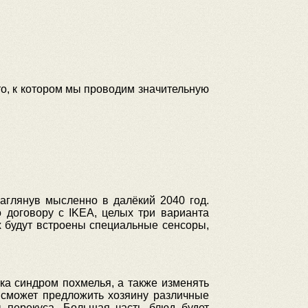
сто, к котором мы проводим значительную
аглянув мысленно в далёкий 2040 год.
 договору с IKEA, целых три варианта
нях будут встроены специальные сенсоры,
ека синдром похмелья, а также изменять
 сможет предложить хозяину различные
 перекуса. Большая часть блюд будет