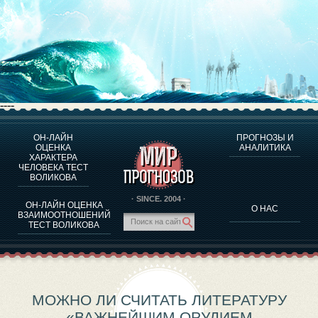
----
ОН-ЛАЙН
ПРОГНОЗЫ И
О ПРОГРАММЕ
ОЦЕНКА
АНАЛИТИКА
ХАРАКТЕРА
ОЦЕНКА ХАРАКТЕРA ЧЕЛОВЕКА
ЧЕЛОВЕКА ТЕСТ
ОЦЕНКА ХАРАКТЕРА ВЫДАЮЩИХСЯ ЛИЧНОСТЕЙ
ВОЛИКОВА
О ПРОГРАММЕ
· SINCE. 2004 ·
ОН-ЛАЙН ОЦЕНКА
О НАС
ТЕСТ НА СОВМЕСТИМОСТЬ ВОЛИКОВА
ВЗАИМООТНОШЕНИЙ
ТЕСТ ВОЛИКОВА
ПРОГНОЗЫ И АНАЛИТИКА
МОЖНО ЛИ СЧИТАТЬ ЛИТЕРАТУРУ
«ВАЖНЕЙШИМ ОРУДИЕМ