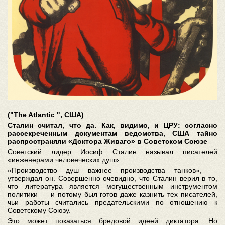
("The Atlantic ", США)
Сталин считал, что да. Как, видимо, и ЦРУ: согласно
рассекреченным документам ведомства, США тайно
распространяли «Доктора Живаго» в Советском Союзе
Советский лидер Иосиф Сталин называл писателей
«инженерами человеческих душ».
«Производство душ важнее производства танков», —
утверждал он. Совершенно очевидно, что Сталин верил в то,
что литература является могущественным инструментом
политики — и потому был готов даже казнить тех писателей,
чьи работы считались предательскими по отношению к
Советскому Союзу.
Это может показаться бредовой идеей диктатора. Но