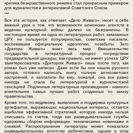
критика безнравственного режима стал прекрасным примером
для журналистов и антирекламой Советского Союза.
***
Вся эта история, как отмечает «Дело Живаго», несет в себе
важный урок о том, что возможности шпионских агентств в
ведении культурной войны далеко не безграничны. В
настоящее время ни одна из литературных работ, заказанных
ЦРУ, не пользуется популярностью, советские писатели,
воспевавшие официальную идеологию, позабыты. Зато
«Доктора Живаго» знает весь мир. Вмешательство
государства в литературный процесс посредством
предварительной цензуры, как правило, не имеет успеха: ЦРУ
заинтересовалось «Доктором Живаго» лишь после того, как
роман был уже написан. Даже если бы они нашли русского
автора, готового написать книгу, полную антисоветских
настроений, и заплатили бы ему, пожалуй, она все равно
никогда не стала бы литературной и журналистской
сенсацией. Подлинные литературные произведения - намного
влиятельнее самых лучших работ, созданных по заказу
правительства.
Кроме того, по-видимому, выявление и поддержка культурных
артефактов, выражающих национальные интересы, остается
наиболее эффективной стратегией, которую никогда нельзя
списывать со счетов, тогда как разведывательные службы
одержимы сбором информации, техническими новинками и
слежкой. Распространение литературы может показаться
разведывательному агентству ребячеством, однако в этом