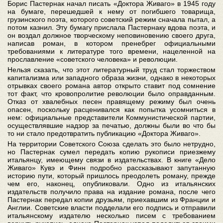
Борис Пастернак начал писать «Доктора Живаго» в 1945 году
на бумаге, перешедшей к нему от погибшего товарища,
грузинского поэта, которого советский режим сначала пытал, а
потом казнил. Эту бумагу прислала Пастернаку вдова поэта, и
он воздал должное творческому неповиновению своего друга,
написав роман, в котором пренебрег официальными
требованиями к литературе того времени, нацеленной на
прославление «советского человека» и революции.
Нельзя сказать, что этот литературный труд стал торжеством
капитализма или западного образа жизни, однако в некоторых
отрывках своего романа автор открыто ставит под сомнение
тот факт, что кровопролитие революции было оправданным.
Отказ от хвалебных песен правящему режиму был очень
опасен, поскольку расценивался как попытка усомниться в
нем: официальные представители Коммунистической партии,
осуществлявшие надзор за печатью, должны были во что бы
то ни стало предотвратить публикацию «Доктора Живаго».
На территории Советского Союза сделать это было нетрудно,
но Пастернак сумел передать копию рукописи приезжему
итальянцу, имеющему связи в издательствах. В книге «Дело
Живаго» Кувэ и Финн подробно рассказывают запутанную
историю пути, который пришлось преодолеть роману, прежде
чем его, наконец, опубликовали. Одно из итальянских
издательств получило права на издание романа, после чего
Пастернак передал копии друзьям, приехавшим из Франции и
Англии. Советские власти подделали его подпись и отправили
итальянскому издателю несколько писем с требованием