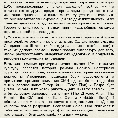
вспомните слова бывшего руководителя секретных операций
ЦРУ, произнесенные в эпоху холодной войны: «Книги
отличаются от других средств пропаганды прежде всего тем,
что одна-единственная книга может существенно изменить
отношение читателя к окружающей его действительности, и по
силе воздействия вряд ли что-то может сравниться с ней».
Говоря о культуре, он назвал книги «важнейшим орудием
стратегической пропаганды».
ЦРУ не прибегало к советской тактике и не старалось убирать
писателей, которых считало опасными. Однако правительство
Соединенных Штатов (и Разведуправление в особенности) в
течение долгого времени использовало литературу для того,
чтобы распространять американскую идеологию и подрывать
авторитет коммунизма за границей.
Возможно, лучшим примером вмешательства ЦРУ в книжную
культуру является история романа Бориса Пастернака
«Доктор Живаго». В недавнем времени некоторые важнейшие
документы Управления разведки были рассекречены и
привлекли огромное внимание СМИ, однако более подробно
о них рассказывают Питер Финн (Peter Finn) и Петра Кувэ
(Petra Couvée) в их новой работе «Дело Живаго: Кремль, ЦРУ
и битва вокруг запрещенной книги» (The Zhivago Affair: The
Kremlin, the CIA, and the Battle Over a Forbidden Book). В
общем и целом, книга повествует о том, как именно «Доктор
Живаго» помог разрушить Советский Союз. Она включает в
себя несколько интригующих фактов, важных для понимания
настоящего и будущего конфликта двух культур.