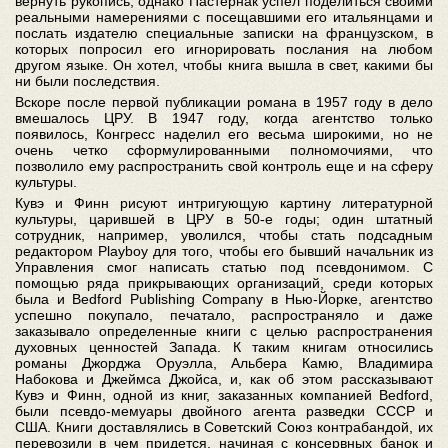
вернуть рукопись, однако Пастернак успел поделиться своими
реальными намерениями с посещавшими его итальянцами и
послать издателю специальные записки на французском, в
которых попросил его игнорировать послания на любом
другом языке. Он хотел, чтобы книга вышла в свет, какими бы
ни были последствия.
Вскоре после первой публикации романа в 1957 году в дело
вмешалось ЦРУ. В 1947 году, когда агентство только
появилось, Конгресс наделил его весьма широкими, но не
очень четко сформулированными полномочиями, что
позволило ему распространить свой контроль еще и на сферу
культуры.
Кувэ и Финн рисуют интригующую картину литературной
культуры, царившей в ЦРУ в 50-е годы; один штатный
сотрудник, например, уволился, чтобы стать подсадным
редактором Playboy для того, чтобы его бывший начальник из
Управления смог написать статью под псевдонимом. С
помощью ряда прикрывающих организаций, среди которых
была и Bedford Publishing Company в Нью-Йорке, агентство
успешно покупало, печатало, распространяло и даже
заказывало определенные книги с целью распространения
духовных ценностей Запада. К таким книгам относились
романы Джорджа Оруэлла, Альбера Камю, Владимира
Набокова и Джеймса Джойса, и, как об этом рассказывают
Кувэ и Финн, одной из книг, заказанных компанией Bedford,
были псевдо-мемуары двойного агента разведки СССР и
США. Книги доставлялись в Советский Союз контрабандой, их
перевозили в чем придется, начиная с консервных банок и