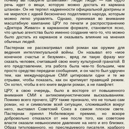
почему вы говорите штампами? Люди! Люди! — Как будто
речь идет о вещи, которую можно достать из кармана
штанов». Он не терпел надменности официальной доктрины и
не мирился с идеей бесконечно податливого народа, которым
можно легко управлять. Однако, принимая во внимание
масштабную кампанию ЦРУ по печати и распространению
«Доктора Живаго» в карманном формате, становится ясно,
что целью агентства было именно создание чего-то, что можно
было достать из карманов и оказывать влияние на мнения
обычных людей.
Пастернак не рассматривал свой роман как оружие для
ведения интеллектуальной войны. Он называл его «мое
конечное счастье и безумие», вряд ли такую фразу мог
сказать человек, считавший свою книгу культурной гранатой. В
его представлении, эта работа была чем-то большим, чем
просто средство передачи сообщения, и он часто был удручен
тем, как международные СМИ цитировали одни и те же
отрывки, чтобы показать, как он критикует правящий режим.
Он хотел, чтобы в его книге видели роман, а не памфлет.
ЦРУ, в свою очередь, было в восторге от повышенного
внимания СМИ к антикоммунистическим высказываниям.
Помимо всего прочего, ЦРУ также признало, что не только сам
роман, но и символизм всей ситуации, сложившийся вокруг
него, выставил Советский Союз в самом плохом свете.
Пастернак принял Нобелевскую премию, но вскоре
добровольно отказался от нее после того, как советские
власти оказали невыносимое давление на него и его близких.
Образ титулованного, но преследуемого писателя, храброго