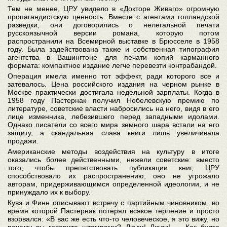
Тем не менее, ЦРУ увидело в «Докторе Живаго» огромную
пропагандистскую ценность. Вместе с агентами голландской
разведки, они договорились о нелегальной печати
русскоязычной версии романа, которую потом
распространили на Всемирной выставке в Брюсселе в 1958
году. Была задействована также и собственная типография
агентства в Вашингтоне для печати копий карманного
формата: компактное издание легче перевезти контрабандой.
Операция имела именно тот эффект, ради которого все и
затевалось. Цена российского издания на черном рынке в
Москве практически достигала недельной зарплаты. Когда в
1958 году Пастернак получил Нобелевскую премию по
литературе, советские власти набросились на него, видя в его
лице изменника, лебезившего перед западными идолами.
Однако писатели со всего мира земного шара встали на его
защиту, а скандальная слава книги лишь увеличивала
продажи.
Американские методы воздействия на культуру в итоге
оказались более действенными, нежели советские: вместо
того, чтобы препятствовать публикации книг, ЦРУ
способствовало их распространению; оно не угрожало
авторам, придерживающимся определенной идеологии, и не
принуждало их к выбору.
Кувэ и Финн описывают встречу с партийным чиновником, во
время которой Пастернак потерял всякое терпение и просто
взорвался: «В вас же есть что-то человеческое, я это вижу, но