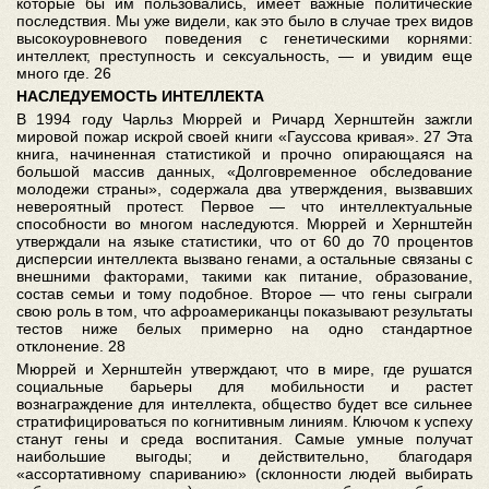
которые бы им пользовались, имеет важные политические
последствия. Мы уже видели, как это было в случае трех видов
высокоуровневого поведения с генетическими корнями:
интеллект, преступность и сексуальность, — и увидим еще
много где. 26
НАСЛЕДУЕМОСТЬ ИНТЕЛЛЕКТА
В 1994 году Чарльз Мюррей и Ричард Хернштейн зажгли
мировой пожар искрой своей книги «Гауссова кривая». 27 Эта
книга, начиненная статистикой и прочно опирающаяся на
большой массив данных, «Долговременное обследование
молодежи страны», содержала два утверждения, вызвавших
невероятный протест. Первое — что интеллектуальные
способности во многом наследуются. Мюррей и Хернштейн
утверждали на языке статистики, что от 60 до 70 процентов
дисперсии интеллекта вызвано генами, а остальные связаны с
внешними факторами, такими как питание, образование,
состав семьи и тому подобное. Второе — что гены сыграли
свою роль в том, что афроамериканцы показывают результаты
тестов ниже белых примерно на одно стандартное
отклонение. 28
Мюррей и Хернштейн утверждают, что в мире, где рушатся
социальные барьеры для мобильности и растет
вознаграждение для интеллекта, общество будет все сильнее
стратифицироваться по когнитивным линиям. Ключом к успеху
станут гены и среда воспитания. Самые умные получат
наибольшие выгоды; и действительно, благодаря
«ассортативному спариванию» (склонности людей выбирать