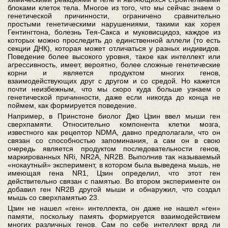
блоками клеток тела. Многое из того, что мы сейчас знаем о
генетической причинности, ограничено сравнительно
простыми генетическими нарушениями, такими как хорея
Гентингтона, болезнь Тея-Сакса и муковисцидоз, каждое из
которых можно проследить до единственной аллели (то есть
секции ДНК), которая может отличаться у разных индивидов.
Поведение более высокого уровня, такое как интеллект или
агрессивность, имеет, вероятно, более сложные генетические
корни и является продуктом многих генов,
взаимодействующих друг с другом и со средой. Но кажется
почти неизбежным, что мы скоро куда больше узнаем о
генетической причинности, даже если никогда до конца не
поймем, как формируется поведение.
Например, в Принстоне биолог Джо Цзин ввел мыши ген
сверхпамяти. Относительно компонента клетки мозга,
известного как рецептор NDMA, давно предполагали, что он
связан со способностью запоминания, а сам он в свою
очередь является продуктом последовательности генов,
маркированных NRi, NR2A, NR2B. Выполнив так называемый
«нокаутный» эксперимент, в котором была выведена мышь, не
имеющая гена NR1, Цзин определил, что этот ген
действительно связан с памятью. Во втором эксперименте он
добавил ген NR2B другой мыши и обнаружил, что создал
мышь со сверхпамятью 23.
Цзин не нашел «ген» интеллекта, он даже не нашел «ген»
памяти, поскольку память формируется взаимодействием
многих различных генов. Сам по себе интеллект вряд ли