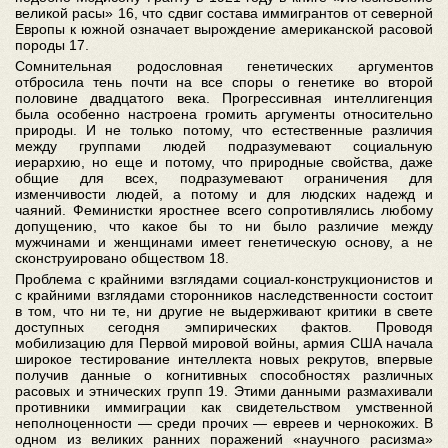
великой расы» 16, что сдвиг состава иммигрантов от северной
Европы к южной означает вырождение американской расовой
породы 17.
Сомнительная родословная генетических аргументов
отбросила тень почти на все споры о генетике во второй
половине двадцатого века. Прогрессивная интеллигенция
была особенно настроена громить аргументы относительно
природы. И не только потому, что естественные различия
между группами людей подразумевают социальную
иерархию, но еще и потому, что природные свойства, даже
общие для всех, подразумевают ограничения для
изменчивости людей, а потому и для людских надежд и
чаяний. Феминистки яростнее всего сопротивлялись любому
допущению, что какое бы то ни было различие между
мужчинами и женщинами имеет генетическую основу, а не
сконструировано обществом 18.
Проблема с крайними взглядами социал-конструкционистов и
с крайними взглядами сторонников наследственности состоит
в том, что ни те, ни другие не выдерживают критики в свете
доступных сегодня эмпирических фактов. Проводя
мобилизацию для Первой мировой войны, армия США начала
широкое тестирование интеллекта новых рекрутов, впервые
получив данные о когнитивных способностях различных
расовых и этнических групп 19. Этими данными размахивали
противники иммиграции как свидетельством умственной
неполноценности — среди прочих — евреев и чернокожих. В
одном из великих ранних поражений «научного расизма»