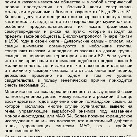
почти в каждом известном обществе и в любой исторический
период преступления по большей части совершались
молодыми мужчинами, обычно в возрасте от 15 до 25 лет 51.
Конечно, девушки и женщины тоже совершают преступления,
как и пожилые люди, но что-то во взрослеющих мужчинах есть
особенно предрасполагающее их искать физического
самоутверждения и риска на путях, которые выводят за
пределы законов общества. Биолог-антрополог Ричард Рэнгэм
в 1996 году в своей книге «Дьявольские самцы» описал, как
самцы шимпанзе организуются в небольшие группы,
совершают вылазки и нападают из засады на другие группы
самцов на периферии территории колонии 52. Если учесть,
что люди произошли от шимпанзеподобных предков около 5
миллионов лет назад, и заметить, что наклонности к агрессии
и насилию у самцов человека в этот эволюционный период
держались примерно на одном и том же уровне,
свидетельства в пользу генетических причин приходится
счесть весомыми 53.
Многочисленные исследования говорят в пользу прямой связи
на молекулярном уровне между генами и агрессией. В конце
восьмидесятых годов изучение одной голландской семьи, за
которой числились многие случаи хулиганства, вывело на
гены, управляющие выработкой энзимов под названием
моноаминоксидазы, или МАО 54, Более позднее французское
исследование на мышах показало, что аналогичный дефект в
генах, управляющих синтезом МАО, вел к крайней
агрессивности 55.