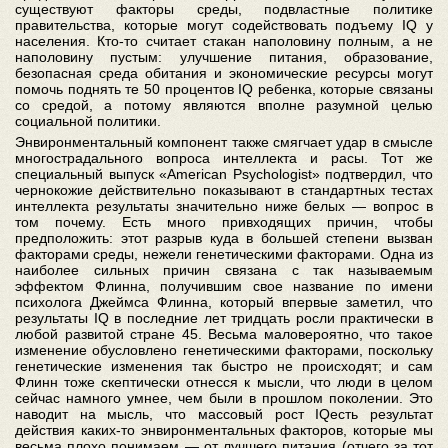
существуют факторы среды, подвластные политике
правительства, которые могут содействовать подъему IQ у
населения. Кто-то считает стакан наполовину полным, а не
наполовину пустым: улучшение питания, образование,
безопасная среда обитания и экономические ресурсы могут
помочь поднять те 50 процентов IQ ребенка, которые связаны
со средой, а потому являются вполне разумной целью
социальной политики.
Энвиронментальный компонент также смягчает удар в смысле
многострадального вопроса интеллекта и расы. Тот же
специальный выпуск «American Psychologist» подтвердил, что
чернокожие действительно показывают в стандартных тестах
интеллекта результаты значительно ниже белых — вопрос в
том почему. Есть много привходящих причин, чтобы
предположить: этот разрыв куда в большей степени вызван
факторами среды, нежели генетическими факторами. Одна из
наиболее сильных причин связана с так называемым
эффектом Флинна, получившим свое название по имени
психолога Джеймса Флинна, который впервые заметил, что
результаты IQ в последние лет тридцать росли практически в
любой развитой стране 45. Весьма маловероятно, что такое
изменение обусловлено генетическими факторами, поскольку
генетические изменения так быстро не происходят; и сам
Флинн тоже скептически отнесся к мысли, что люди в целом
сейчас намного умнее, чем были в прошлом поколении. Это
наводит на мысль, что массовый рост IQесть результат
действия каких-то энвиронментальных факторов, которые мы
весьма плохо понимаем — от лучшего питания (отчего за тот