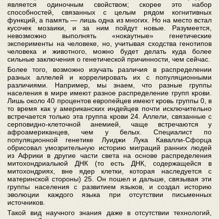
является одиночным свойством; скорее это набор
способностей, связанных с целым рядом когнитивных
функций, а память — лишь одна из многих. Но на место встал
кусочек мозаики, и за ним пойдут новые. Разумеется,
невозможно выполнять «нокаутные» генетические
эксперименты на человеке, но, учитывая сходства генотипов
человека и животного, можно будет делать куда более
сильные заключения о генетической причинности, чем сейчас.
Более того, возможно изучать различия в распределении
разных аллелей и коррелировать их с популяционными
различиями. Например, мы знаем, что разные группы
населения в мире имеют разное распределение групп крови.
Лишь около 40 процентов европейцев имеют кровь группы 0, в
то время как у американских индейцев почти исключительно
встречается только эта группа крови 24. Аллели, связанные с
серповидно-клеточной анемией, чаще встречаются у
афроамериканцев, чем у белых. Специалист по
популяционной генетике Луиджи Лука Кавалли-Сфорца
обрисовал умозрительную историю миграций ранних людей
из Африки в другие части света на основе распределения
митохондриалыюй ДНК (то есть ДНК, содержащейся в
митохондриях, вне ядер клетки, которая наследуется с
материнской стороны) 25. Он пошел и дальше, связывая эти
группы населения с развитием языков, и создал историю
эволюции каждого языка при отсутствии письменных
источников.
Такой вид научного знания даже в отсутствии технологий,