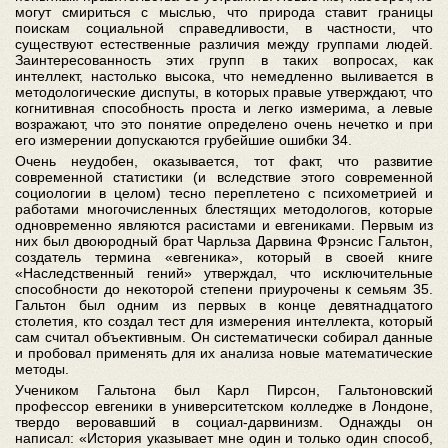
могут смириться с мыслью, что природа ставит границы
поискам социальной справедливости, в частности, что
существуют естественные различия между группами людей.
Заинтересованность этих групп в таких вопросах, как
интеллект, настолько высока, что немедленно выливается в
методологические диспуты, в которых правые утверждают, что
когнитивная способность проста и легко измерима, а левые
возражают, что это понятие определено очень нечетко и при
его измерении допускаются грубейшие ошибки 34.
Очень неудобен, оказывается, тот факт, что развитие
современной статистики (и вследствие этого современной
социологии в целом) тесно переплетено с психометрией и
работами многочисленных блестящих методологов, которые
одновременно являются расистами и евгениками. Первым из
них был двоюродный брат Чарльза Дарвина Фрэнсис Гальтон,
создатель термина «евгеника», который в своей книге
«Наследственный гений» утверждал, что исключительные
способности до некоторой степени приурочены к семьям 35.
Гальтон был одним из первых в конце девятнадцатого
столетия, кто создал тест для измерения интеллекта, который
сам считал объективным. Он систематически собирал данные
и пробовал применять для их анализа новые математические
методы.
Учеником Гальтона был Карл Пирсон, Гальтоновский
профессор евгеники в университетском колледже в Лондоне,
твердо веровавший в социал-дарвинизм. Однажды он
написал: «История указывает мне один и только один способ,