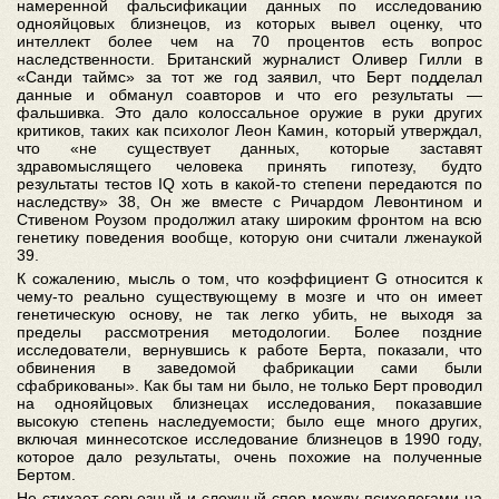
намеренной фальсификации данных по исследованию
однояйцовых близнецов, из которых вывел оценку, что
интеллект более чем на 70 процентов есть вопрос
наследственности. Британский журналист Оливер Гилли в
«Санди таймс» за тот же год заявил, что Берт подделал
данные и обманул соавторов и что его результаты —
фальшивка. Это дало колоссальное оружие в руки других
критиков, таких как психолог Леон Камин, который утверждал,
что «не существует данных, которые заставят
здравомыслящего человека принять гипотезу, будто
результаты тестов IQ хоть в какой-то степени передаются по
наследству» 38, Он же вместе с Ричардом Левонтином и
Стивеном Роузом продолжил атаку широким фронтом на всю
генетику поведения вообще, которую они считали лженаукой
39.
К сожалению, мысль о том, что коэффициент G относится к
чему-то реально существующему в мозге и что он имеет
генетическую основу, не так легко убить, не выходя за
пределы рассмотрения методологии. Более поздние
исследователи, вернувшись к работе Берта, показали, что
обвинения в заведомой фабрикации сами были
сфабрикованы». Как бы там ни было, не только Берт проводил
на однояйцовых близнецах исследования, показавшие
высокую степень наследуемости; было еще много других,
включая миннесотское исследование близнецов в 1990 году,
которое дало результаты, очень похожие на полученные
Бертом.
Не стихает серьезный и сложный спор между психологами на