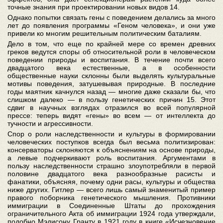
точные знания при проектировании новых видов 14.
Однако попытки связать гены с поведением делались за много
лет до появления программы «Геном человека», и они уже
привели ко многим решительным политическим баталиям.
Дело в том, что еще по крайней мере со времен древних
греков ведутся споры об относительной роли в человеческом
поведении природы и воспитания. В течение почти всего
двадцатого века естественные, а в особенности
общественные науки склонны были выделять культуральные
мотивы поведения, затушевывая природные. В последние
годы маятник качнулся назад — многие даже сказали бы, что
слишком далеко — в пользу генетических причин 15. Этот
сдвиг в научных взглядах отразился во всей популярной
прессе: теперь видят «гены» во всем — от интеллекта до
тучности и агрессивности.
Спор о роли наследственности и культуры в формировании
человеческих поступков всегда был весьма политизирован:
консерваторы склоняются к объяснениям на основе природы,
а левые подчеркивают роль воспитания. Аргументами в
пользу наследственности страшно злоупотребляли в первой
половине двадцатого века разнообразные расисты и
фанатики, объясняя, почему одни расы, культуры и общества
ниже других. Гитлер — всего лишь самый знаменитый пример
правого поборника генетического мышления. Противники
иммиграции в Соединенные Штаты до прохождения
ограничительного Акта об иммиграции 1924 года утверждали,
подобно Мэдисону Гранту в 1921 году в книге «Исчезновение