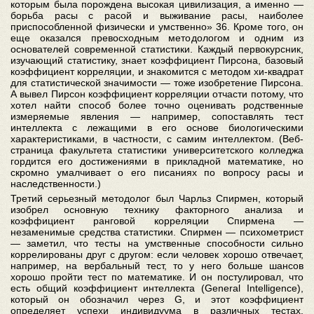
которым была порождена высокая цивилизация, а именно —
борьба расы с расой и выживание расы, наиболее
приспособленной физически и умственно» 36. Кроме того, он
еще оказался превосходным методологом и одним из
основателей современной статистики. Каждый первокурсник,
изучающий статистику, знает коэффициент Пирсона, базовый
коэффициент корреляции, и знакомится с методом хи-квадрат
для статистической значимости — тоже изобретение Пирсона.
А вывел Пирсон коэффициент корреляции отчасти потому, что
хотел найти способ более точно оценивать родственные
измеряемые явления — например, сопоставлять тест
интеллекта с лежащими в его основе биологическими
характеристиками, в частности, с самим интеллектом. (Веб-
страница факультета статистики университетского колледжа
гордится его достижениями в прикладной математике, но
скромно умалчивает о его писаниях по вопросу расы и
наследственности.)
Третий серьезный методолог был Чарльз Спирмен, который
изобрел основную технику факторного анализа и
коэффициент ранговой корреляции Спирмена —
незаменимые средства статистики. Спирмен — психометрист
— заметил, что тесты на умственные способности сильно
коррелированы друг с другом: если человек хорошо отвечает,
например, на вербальный тест, то у него больше шансов
хорошо пройти тест по математике. И он постулировал, что
есть общий коэффициент интеллекта (General Intelligence),
который он обозначил через G, и этот коэффициент
определяет успехи индивидуума в различных тестах.