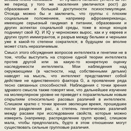
же период у того же населения увеличился рост) до
образования и большей доступности психостимуляции.
Отсюда можно бы и заключить, что группы с плохим
социальным положением, например афроамериканцы,
имеющие серьезный гандикап в питании, образовании и
других аспектах социальной среды, тоже в конце концов
поднимут свой IQ. И IQ у чернокожих вырос, как и у евреев и
других групп иммигрантов, и разрыв между белыми и черными
уже в какой-то степени сократился; в будущем он вполне
может стать неразличимым.
Смысл этого обсуждения вопросов интеллекта и генетики не в
том, чтобы выступить на стороне одной теории интеллекта
против другой или за какую-то конкретную оценку
наследуемости интеллекта. Мои наблюдения над
окружающими (в частности, над собственными детьми)
наводят на мысль, что интеллект представляет собой
действие не единственного фактора G, а проявление ряда
тесно связанных способностей. Наблюдения с точки зрения
здравого смысла также говорят мне, что дальнейшее изучение
на молекулярном уровне не приведет к поразительным новым
открытиям относительно расовых различий в интеллекте.
Слишком кратко с точки зрения эволюции время, прошедшее
после разделения рас, а степень генетических различий
между расами при исследовании свойств, которые можно
измерить (например, распределение групп крови), слишком
мала, чтобы предполагать, будто в этом отношении могут
существовать сильные групповые различия.