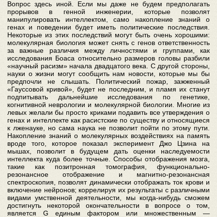
Вопрос здесь иной. Если мы даже не будем предполагать
прорывов в генной инженерии, которые позволят
манипулировать интеллектом, само накопление знаний о
генах и поведении будет иметь политические последствия.
Некоторые из этих последствий могут быть очень хорошими:
молекулярная биология может снять с генов ответственность
за важные различия между личностями и группами, как
исследования Боаса относительно размеров головы разбили
«научный расизм» начала двадцатого века. С другой стороны,
науки о жизни могут сообщить нам новости, которые мы бы
предпочли не слышать. Политический пожар, зажженный
«Гауссовой кривой», будет не последним, и пламя их станут
подпитывать дальнейшие исследования по генетике,
когнитивной неврологии и молекулярной биологии. Многие из
левых желали бы просто криками подавить все утверждения о
генах и интеллекте как расистские по существу и относящиеся
к лженауке, но сама наука не позволит пойти по этому пути.
Накопление знаний о молекулярных воздействиях на память
вроде того, которое показал эксперимент Джо Цзина на
мышах, позволит в будущем дать оценки наследуемости
интеллекта куда более точные. Способы отображения мозга,
такие как позитронная томография, функционально-
резонансное отображение и магнитно-резонансная
спектроскопия, позволят динамически отображать ток крови и
включение нейронов; коррелируя их результаты с различными
видами умственной деятельности, мы когда-нибудь сможем
достигнуть некоторой окончательности в вопросе о том,
является G единым фактором или множественным —