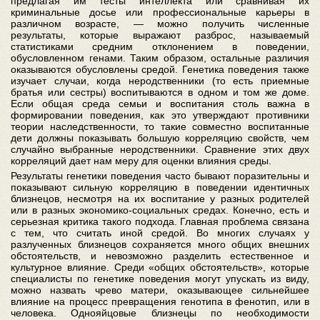
предлагая им тесты интеллекта или сравнивая их
криминальные досье или профессиональные карьеры в
различном возрасте, — можно получить численные
результаты, которые выражают разброс, называемый
статистиками средним отклонением в поведении,
обусловленном генами. Таким образом, остальные различия
оказываются обусловлены средой. Генетика поведения также
изучает случаи, когда неродственники (то есть приемные
братья или сестры) воспитываются в одном и том же доме.
Если общая среда семьи и воспитания столь важна в
формировании поведения, как это утверждают противники
теории наследственности, то такие совместно воспитанные
дети должны показывать большую корреляцию свойств, чем
случайно выбранные неродственники. Сравнение этих двух
корреляций дает нам меру для оценки влияния среды.
Результаты генетики поведения часто бывают поразительны и
показывают сильную корреляцию в поведении идентичных
близнецов, несмотря на их воспитание у разных родителей
или в разных экономико-социальных средах. Конечно, есть и
серьезная критика такого подхода. Главная проблема связана
с тем, что считать иной средой. Во многих случаях у
разлученных близнецов сохраняется много общих внешних
обстоятельств, и невозможно разделить естественное и
культурное влияние. Среди «общих обстоятельств», которые
специалисты по генетике поведения могут упускать из виду,
можно назвать чрево матери, оказывающее сильнейшее
влияние на процесс превращения генотипа в фенотип, или в
человека. Однояйцовые близнецы по необходимости