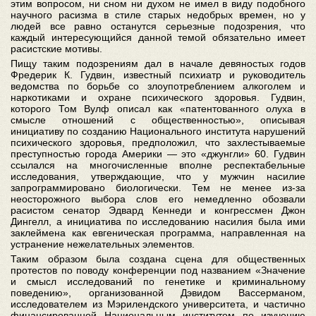
этим вопросом, ни сном ни духом не имел в виду подобного
научного расизма в стиле старых недобрых времен, но у
людей все равно останутся серьезные подозрения, что
каждый интересующийся данной темой обязательно имеет
расистские мотивы.
Пищу таким подозрениям дал в начале девяностых годов
Фредерик К. Гудвин, известный психиатр и руководитель
ведомства по борьбе со злоупотреблением алкоголем и
наркотиками и охране психического здоровья. Гудвин,
которого Том Вулф описал как «патентованного олуха в
смысле отношений с общественностью», описывая
инициативу по созданию Национального института нарушений
психического здоровья, предположил, что захлестываемые
преступностью города Америки — это «джунгли» 60. Гудвин
ссылался на многочисленные вполне респектабельные
исследования, утверждающие, что у мужчин насилие
запрограммировано биологически. Тем не менее из-за
неосторожного выбора слов его немедленно обозвали
расистом сенатор Эдвард Кеннеди и конгрессмен Джон
Дингелл, а инициатива по исследованию насилия была ими
заклеймена как евгеническая программа, направленная на
устранение нежелательных элементов.
Таким образом была создана сцена для общественных
протестов по поводу конференции под названием «Значение
и смысл исследований по генетике и криминальному
поведению», организованной Дэвидом Вассерманом,
исследователем из Мэрилендского университета, и частично
финансированной Национальным институтом по изучению