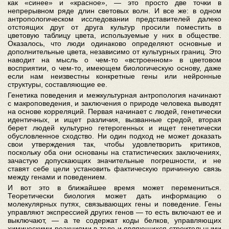
как «синее» и «красное», — это просто две точки в
непрерывном ряде длин световых волн. И все же: в одном
антропологическом исследовании представителей далеко
отстоящих друг от друга культур просили поместить в
цветовую таблицу цвета, используемые у них в обществе.
Оказалось, что люди одинаково определяют основные и
дополнительные цвета, независимо от культурных границ. Это
наводит на мысль о чем-то «встроенном» в цветовом
восприятии, о чем-то, имеющем биологическую основу, даже
если нам неизвестны конкретные гены или нейронные
структуры, составляющие ее.
Генетика поведения и межкультурная антропология начинают
с макроповедения, и заключения о природе человека выводят
на основе корреляций. Первая начинает с людей, генетически
идентичных, и ищет различия, вызванные средой, вторая
берет людей культурно гетерогенных и ищет генетически
обусловленное сходство. Ни один подход не может доказать
свои утверждения так, чтобы удовлетворить критиков,
поскольку оба они основаны на статистических заключениях,
зачастую допускающих значительные погрешности, и не
ставят себе цели установить фактическую причинную связь
между генами и поведением.
И вот это в ближайшее время может перемениться.
Теоретически биология может дать информацию о
молекулярных путях, связывающих гены и поведение. Гены
управляют экспрессией других генов — то есть включают ее и
выключают, — а те содержат коды белков, управляющих
химическими реакциями в теле и являющихся строительными