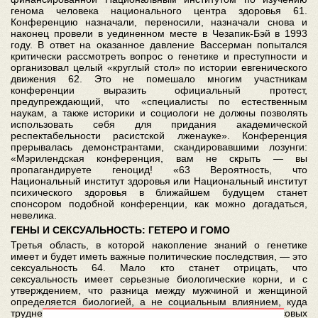
генома человека национального центра здоровья 61.
Конференцию назначали, переносили, назначали снова и
наконец провели в уединенном месте в Чезапик-Бэй в 1993
году. В ответ на оказанное давление Вассерман попытался
критически рассмотреть вопрос о генетике и преступности и
организовал целый «круглый стол» по истории евгенического
движения 62. Это не помешало многим участникам
конференции выразить официальный протест,
предупреждающий, что «специалисты по естественным
наукам, а также историки и социологи не должны позволять
использовать себя для придания академической
респектабельности расистской лженауке». Конференция
прерывалась демонстрантами, скандировавшими лозунги:
«Мэрилендская конференция, вам не скрыть — вы
пропагандируете геноцид! «63 Вероятность, что
Национальный институт здоровья или Национальный институт
психического здоровья в ближайшем будущем станет
спонсором подобной конференции, как можно догадаться,
невелика.
ГЕНЫ И СЕКСУАЛЬНОСТЬ: ГЕТЕРО И ГОМО
Третья область, в которой накопление знаний о генетике
имеет и будет иметь важные политические последствия, — это
сексуальность 64. Мало кто станет отрицать, что
сексуальность имеет серьезные биологические корни, и с
утверждением, что разница между мужчиной и женщиной
определяется биологией, а не социальным влиянием, куда
труднее спорить, чем с аналогичным суждением о расовых