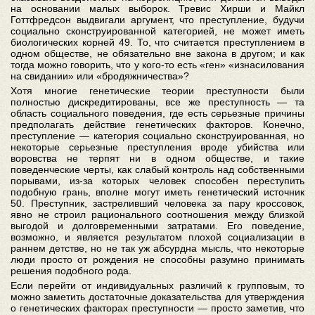
на основании малых выборок. Тревис Хирши и Майкл
Готтфредсон выдвигали аргумент, что преступление, будучи
социально сконструированной категорией, не может иметь
биологических корней 49. То, что считается преступлением в
одном обществе, не обязательно вне закона в другом; и как
тогда можно говорить, что у кого-то есть «ген» «изнасилования
на свидании» или «бродяжничества»?
Хотя многие генетические теории преступности были
полностью дискредитированы, все же преступность — та
область социального поведения, где есть серьезные причины
предполагать действие генетических факторов. Конечно,
преступление — категория социально сконструированная, но
некоторые серьезные преступления вроде убийства или
воровства не терпят ни в одном обществе, и такие
поведенческие черты, как слабый контроль над собственными
порывами, из-за которых человек способен переступить
подобную грань, вполне могут иметь генетический источник
50. Преступник, застреливший человека за пару кроссовок,
явно не строил рационального соотношения между близкой
выгодой и долговременными затратами. Его поведение,
возможно, и является результатом плохой социализации в
раннем детстве, но не так уж абсурдна мысль, что некоторые
люди просто от рождения не способны разумно принимать
решения подобного рода.
Если перейти от индивидуальных различий к групповым, то
можно заметить достаточные доказательства для утверждения
о генетических факторах преступности — просто заметив, что