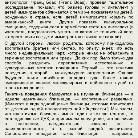
антрополог Франц Боас (Franz Boas), проведя тщательное
исследование, показал, что размер головы и интеллект у
детей иммигрантов сближается с теми же показателями детей,
рожденных в стране, если детей иммигрантов кормить по
американской диете. Другие показали культуральное
смещение, содержащееся в армейском тесте на интеллект (в
частности, предлагалось узнать на картинке теннисный корт,
которого почти все дети иммигрантов в жизни не видели).
С другой стороны, любой родитель, которому приходилось
воспитывать братьев или сестер, по опыту знает, что есть
много индивидуальных черт, которые никак не объяснить в
терминах воспитания или среды. До сих пор было только два
способа разделить переплетение естественных и
культуральных мотивов поведения. Первый — это генетика
поведения, а второй — межкультурная антропология. Однако
будущее почти неизбежно породит куда более точное
эмпирическое знание молекулярных и нейронных путей от
генов к поведению.
Генетика поведения базируется на изучении близнецов — в
идеале идентичных близнецов, — воспитанных раздельно.
(Имеются в виду однояйцовые близнецы, которые происходят
от деления одной оплодотворенной яйцеклетки.) Мы знаем,
что идентичные близнецы имеют один и тот же генотип, то
есть одинаковые ДНК, и принимаем допущение, что различия
в поведении, следовательно, связаны не с
наследственностью, а с разной средой воспитания.
Сопоставляя поведение таких близнецов — например,