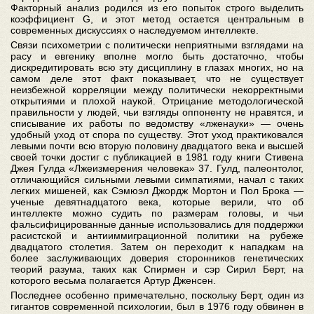
Факторный анализ родился из его попыток строго выделить
коэффициент G, и этот метод остается центральным в
современных дискуссиях о наследуемом интеллекте.
Связи психометрии с политически неприятными взглядами на
расу и евгенику вполне могло быть достаточно, чтобы
дискредитировать всю эту дисциплину в глазах многих, но на
самом деле этот факт показывает, что не существует
неизбежной корреляции между политически некорректными
открытиями и плохой наукой. Отрицание методологической
правильности у людей, чьи взгляды оппоненту не нравятся, и
списывание их работы по ведомству «лженауки» — очень
удобный уход от спора по существу. Этот уход практиковался
левыми почти всю вторую половину двадцатого века и высшей
своей точки достиг с публикацией в 1981 году книги Стивена
Джея Гулда «Лжеизмерения человека» 37. Гулд, палеонтолог,
отличающийся сильными левыми симпатиями, начал с таких
легких мишеней, как Сэмюэл Джордж Мортон и Пол Брока —
ученые девятнадцатого века, которые верили, что об
интеллекте можно судить по размерам головы, и чьи
фальсифицированные данные использовались для поддержки
расистской и антииммиграционной политики на рубеже
двадцатого столетия. Затем он переходит к нападкам на
более заслуживающих доверия сторонников генетических
теорий разума, таких как Спирмен и сэр Сирил Берт, на
которого весьма полагается Артур Дженсен.
Последнее особенно примечательно, поскольку Берт, один из
гигантов современной психологии, был в 1976 году обвинен в