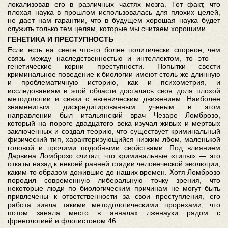
локализовав его в различных частях мозга. Тот факт, что
плохая наука в прошлом использовалась для плохих целей,
не дает нам гарантии, что в будущем хорошая наука будет
служить только тем целям, которые мы считаем хорошими.
ГЕНЕТИКА И ПРЕСТУПНОСТЬ
Если есть на свете что-то более политически спорное, чем
связь между наследственностью и интеллектом, то это —
генетические корни преступности. Попытки свести
криминальное поведение к биологии имеют столь же длинную
и проблематичную историю, как и психометрия, и
исследованиям в этой области досталась своя доля плохой
методологии и связи с евгеническим движением. Наиболее
знаменитым дискредитированным ученым в этом
направлении был итальянский врач Чезаре Ломброзо,
который на пороге двадцатого века изучал живых и мертвых
заключенных и создал теорию, что существует криминальный
физический тип, характеризующийся низким лбом, маленькой
головой и прочими подобными свойствами. Под влиянием
Дарвина Ломброзо считал, что криминальные «типы» — это
откаты назад к некоей ранней стадии человеческой эволюции,
каким-то образом дожившие до наших времен. Хотя Ломброзо
породил современную либеральную точку зрения, что
некоторые люди по биологическим причинам не могут быть
привлечены к ответственности за свои преступления, его
работа зияла такими методологическими прорехами, что
потом заняла место в анналах лженауки рядом с
френологией и флогистоном 46.