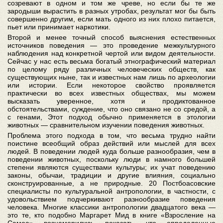
созревают в одном и том же чреве, но если бы те же
зародыши вырастить в разных утробах, результат мог бы быть
совершенно другим, если мать одного из них плохо питается,
пьет или принимает наркотики.
Второй и менее точный способ выяснения естественных
источников поведения — это проведение межкультурного
наблюдения над конкретной чертой или видом деятельности.
Сейчас у нас есть весьма богатый этнографический материал
по целому ряду различных человеческих обществ, как
существующих ныне, так и известных нам лишь по археологии
или истории. Если некоторое свойство проявляется
практически во всех известных обществах, мы можем
высказать уверенное, хотя и продиктованное
обстоятельствами, суждение, что оно связано не со средой, а
с генами, Этот подход обычно применяется в этологии
животных — сравнительном изучении поведения животных.
Проблема этого подхода в том, что весьма трудно найти
поистине всеобщий образ действий или мыслей для всех
людей. В поведении людей куда больше разнообразия, чем в
поведении животных, поскольку люди в намного большей
степени являются существами культуры; их учат поведению
законы, обычаи, традиции и другие влияния, социально
сконструированные, а не природные. 20 Постбоасовские
специалисты по культуральной антропологии, в частности, с
удовольствием подчеркивают разнообразие поведения
человека. Многие классики антропологии двадцатого века —
это те, кто подобно Маргарет Мид в книге «Взросление на