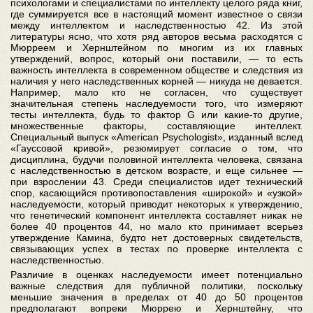
психологами и специалистами по интеллекту целого ряда книг,
где суммируется все в настоящий момент известное о связи
между интеллектом и наследственностью 42. Из этой
литературы ясно, что хотя ряд авторов весьма расходятся с
Мюрреем и Хернштейном по многим из их главных
утверждений, вопрос, который они поставили, — то есть
важность интеллекта в современном обществе и следствия из
наличия у него наследственных корней — никуда не девается.
Например, мало кто не согласен, что существует
значительная степень наследуемости того, что измеряют
тесты интеллекта, будь то фактор G или какие-то другие,
множественные факторы, составляющие интеллект.
Специальный выпуск «American Psychologist», изданный вслед
«Гауссовой кривой», резюмирует согласие о том, что
дисциплина, будучи половиной интеллекта человека, связана
с наследственностью в детском возрасте, и еще сильнее —
при взрослении 43. Среди специалистов идет технический
спор, касающийся противопоставления «широкой» и «узкой»
наследуемости, который приводит некоторых к утверждению,
что генетический компонент интеллекта составляет никак не
более 40 процентов 44, но мало кто принимает всерьез
утверждение Камина, будто нет достоверных свидетельств,
связывающих успех в тестах по проверке интеллекта с
наследственностью.
Различие в оценках наследуемости имеет потенциально
важные следствия для публичной политики, поскольку
меньшие значения в пределах от 40 до 50 процентов
предполагают вопреки Мюррею и Хернштейну, что