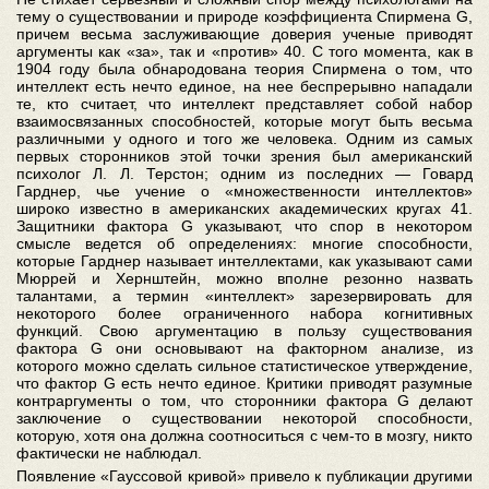
тему о существовании и природе коэффициента Спирмена G,
причем весьма заслуживающие доверия ученые приводят
аргументы как «за», так и «против» 40. С того момента, как в
1904 году была обнародована теория Спирмена о том, что
интеллект есть нечто единое, на нее беспрерывно нападали
те, кто считает, что интеллект представляет собой набор
взаимосвязанных способностей, которые могут быть весьма
различными у одного и того же человека. Одним из самых
первых сторонников этой точки зрения был американский
психолог Л. Л. Терстон; одним из последних — Говард
Гарднер, чье учение о «множественности интеллектов»
широко известно в американских академических кругах 41.
Защитники фактора G указывают, что спор в некотором
смысле ведется об определениях: многие способности,
которые Гарднер называет интеллектами, как указывают сами
Мюррей и Хернштейн, можно вполне резонно назвать
талантами, а термин «интеллект» зарезервировать для
некоторого более ограниченного набора когнитивных
функций. Свою аргументацию в пользу существования
фактора G они основывают на факторном анализе, из
которого можно сделать сильное статистическое утверждение,
что фактор G есть нечто единое. Критики приводят разумные
контраргументы о том, что сторонники фактора G делают
заключение о существовании некоторой способности,
которую, хотя она должна соотноситься с чем-то в мозгу, никто
фактически не наблюдал.
Появление «Гауссовой кривой» привело к публикации другими