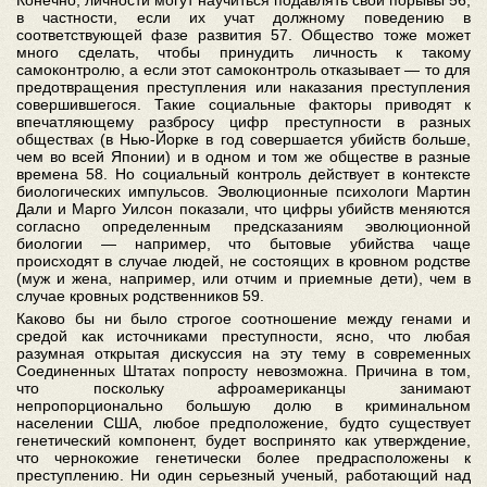
Конечно, личности могут научиться подавлять свои порывы 56,
в частности, если их учат должному поведению в
соответствующей фазе развития 57. Общество тоже может
много сделать, чтобы принудить личность к такому
самоконтролю, а если этот самоконтроль отказывает — то для
предотвращения преступления или наказания преступления
совершившегося. Такие социальные факторы приводят к
впечатляющему разбросу цифр преступности в разных
обществах (в Нью-Йорке в год совершается убийств больше,
чем во всей Японии) и в одном и том же обществе в разные
времена 58. Но социальный контроль действует в контексте
биологических импульсов. Эволюционные психологи Мартин
Дали и Марго Уилсон показали, что цифры убийств меняются
согласно определенным предсказаниям эволюционной
биологии — например, что бытовые убийства чаще
происходят в случае людей, не состоящих в кровном родстве
(муж и жена, например, или отчим и приемные дети), чем в
случае кровных родственников 59.
Каково бы ни было строгое соотношение между генами и
средой как источниками преступности, ясно, что любая
разумная открытая дискуссия на эту тему в современных
Соединенных Штатах попросту невозможна. Причина в том,
что поскольку афроамериканцы занимают
непропорционально большую долю в криминальном
населении США, любое предположение, будто существует
генетический компонент, будет воспринято как утверждение,
что чернокожие генетически более предрасположены к
преступлению. Ни один серьезный ученый, работающий над