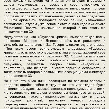
себе похожих супругов) когнитивная элита будет в общем и
целом увеличивать со временем свое относительное
преимущество. Люди с более низким интеллектом получат
резко ограниченные шансы, а возможности компенсаторных
программ исправить это положение далеко не беспредельны
29. Эти аргументы повторяют более ранние, изложенные
психологом Артуром Дженсеном в статье 1969 года в «Harvard
Educational Review», заключение которой было столь же
пессимистично 30.
Неудивительно, что «Гауссова кривая» вызвала такую волну
протестов. Мюррея и Дженсена обзывали расистами и
узколобыми фанатиками 31. Говоря словами одного отзыва:
«При всем своем воинствующем алармизме «Гауссова
кривая»… есть просто очередная глава в продолжающей свое
развитие политэкономии расизма» 32. Общий смысл атаки
состоял в том, чтобы разоблачить авторов книги как
лжеученых, результаты которых столь ненадежны и
пристрастны, что их даже не стоит серьезно оспаривать; а
также связать авторов с различными ассоциациями скинхедов
и неонацистов 33.
Но книга эта была лишь последним по времени залпом в
продолжающейся войне между теми, кто утверждает, будто
интеллект обладает высокой степенью наследуемости, и теми,
кто говорит, что интеллект в основном формируется средой.
Консерваторы часто симпатизируют аргументам в пользу
природных различий, поскольку желают оправдать
существующую социальную иерархию и противостоять
попыткам правительства ее устранить. Левые же, наоборот, не