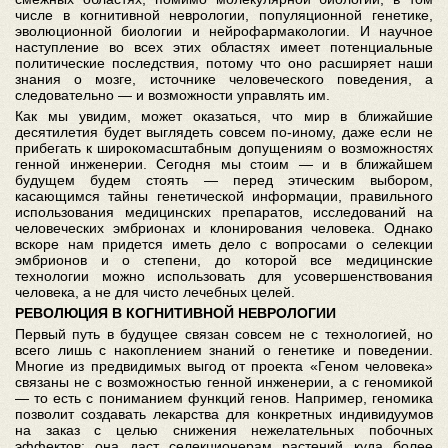
числе в когнитивной неврологии, популяционной генетике,
эволюционной биологии и нейрофармакологии. И научное
наступление во всех этих областях имеет потенциальные
политические последствия, потому что оно расширяет наши
знания о мозге, источнике человеческого поведения, а
следовательно — и возможности управлять им.
Как мы увидим, может оказаться, что мир в ближайшие
десятилетия будет выглядеть совсем по-иному, даже если не
прибегать к широкомасштабным допущениям о возможностях
генной инженерии. Сегодня мы стоим — и в ближайшем
будущем будем стоять — перед этическим выбором,
касающимся тайны генетической информации, правильного
использования медицинских препаратов, исследований на
человеческих эмбрионах и клонирования человека. Однако
вскоре нам придется иметь дело с вопросами о селекции
эмбрионов и о степени, до которой все медицинские
технологии можно использовать для усовершенствования
человека, а не для чисто лечебных целей.
РЕВОЛЮЦИЯ В КОГНИТИВНОЙ НЕВРОЛОГИИ
Первый путь в будущее связан совсем не с технологией, но
всего лишь с накоплением знаний о генетике и поведении.
Многие из предвидимых выгод от проекта «Геном человека»
связаны не с возможностью генной инженерии, а с геномикой
— то есть с пониманием функций генов. Например, геномика
позволит создавать лекарства для конкретных индивидуумов
на заказ с целью снижения нежелательных побочных
эффектов; она даст селекционерам растений куда более