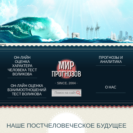
----
ОН-ЛАЙН
ПРОГНОЗЫ И
О ПРОГРАММЕ
ОЦЕНКА
АНАЛИТИКА
ХАРАКТЕРА
ОЦЕНКА ХАРАКТЕРA ЧЕЛОВЕКА
ЧЕЛОВЕКА ТЕСТ
ОЦЕНКА ХАРАКТЕРА ВЫДАЮЩИХСЯ ЛИЧНОСТЕЙ
ВОЛИКОВА
О ПРОГРАММЕ
· SINCE. 2004 ·
ОН-ЛАЙН ОЦЕНКА
О НАС
ТЕСТ НА СОВМЕСТИМОСТЬ ВОЛИКОВА
ВЗАИМООТНОШЕНИЙ
ТЕСТ ВОЛИКОВА
ПРОГНОЗЫ И АНАЛИТИКА
НАШЕ ПОСТЧЕЛОВЕЧЕСКОЕ БУДУЩЕЕ