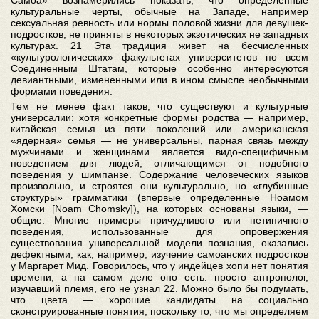
Самоа» вознамерились показать, что определенные
культуральные черты, обычные на Западе, например
сексуальная ревность или нормы половой жизни для девушек-
подростков, не приняты в некоторых экзотических не западных
культурах. 21 Эта традиция живет на бесчисленных
«культурологических» факультетах университетов по всем
Соединенным Штатам, которые особенно интересуются
девиантными, измененными или в ином смысле необычными
формами поведения.
Тем не менее факт таков, что существуют и культурные
универсалии: хотя конкретные формы родства — например,
китайская семья из пяти поколений или американская
«ядерная» семья — не универсальны, парная связь между
мужчинами и женщинами является видо-специфичным
поведением для людей, отличающимся от подобного
поведения у шимпанзе. Содержание человеческих языков
произвольно, и строятся они культурально, но «глубинные
структуры» грамматики (впервые определенные Ноамом
Хомски [Noam Chomsky]), на которых основаны языки, —
общие. Многие примеры причудливого или нетипичного
поведения, использованные для опровержения
существования универсальной модели познания, оказались
дефектными, как, например, изучение самоанских подростков
у Маргарет Мид. Говорилось, что у индейцев хопи нет понятия
времени, а на самом деле оно есть: просто антрополог,
изучавший племя, его не узнал 22. Можно было бы подумать,
что цвета — хорошие кандидаты на социально
сконструированные понятия, поскольку то, что мы определяем