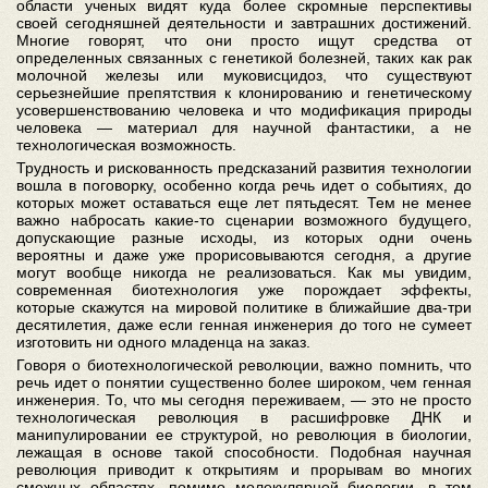
области ученых видят куда более скромные перспективы
своей сегодняшней деятельности и завтрашних достижений.
Многие говорят, что они просто ищут средства от
определенных связанных с генетикой болезней, таких как рак
молочной железы или муковисцидоз, что существуют
серьезнейшие препятствия к клонированию и генетическому
усовершенствованию человека и что модификация природы
человека — материал для научной фантастики, а не
технологическая возможность.
Трудность и рискованность предсказаний развития технологии
вошла в поговорку, особенно когда речь идет о событиях, до
которых может оставаться еще лет пятьдесят. Тем не менее
важно набросать какие-то сценарии возможного будущего,
допускающие разные исходы, из которых одни очень
вероятны и даже уже прорисовываются сегодня, а другие
могут вообще никогда не реализоваться. Как мы увидим,
современная биотехнология уже порождает эффекты,
которые скажутся на мировой политике в ближайшие два-три
десятилетия, даже если генная инженерия до того не сумеет
изготовить ни одного младенца на заказ.
Говоря о биотехнологической революции, важно помнить, что
речь идет о понятии существенно более широком, чем генная
инженерия. То, что мы сегодня переживаем, — это не просто
технологическая революция в расшифровке ДНК и
манипулировании ее структурой, но революция в биологии,
лежащая в основе такой способности. Подобная научная
революция приводит к открытиям и прорывам во многих
смежных областях, помимо молекулярной биологии, в том