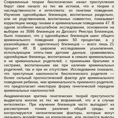
Современные теории биологических начал преступления
берут свое начало из тех же истоков, что и теории о
наследственности и интеллекта: из генетики поведения.
Изучение однояйцовых близнецов, воспитанных раздельно,
или не родственников, воспитанных совместно, показывает
корреляцию между генами и криминальным поведением 47. В
одном особенно масштабном исследовании, основанном на
выборке из 3586 близнецов из Датского Реестра Близнецов,
было показано, что у однояйцовых близнецов шанс общего
криминального поведения равен 50 процентам, а у
разнояйцевых не идентичных) близнецов — всего лишь 21
процент 48. В широком исследовании усыновления,
использующем опять-таки датские данные, сравнивались
однояйцовые близнецы, воспитанные в семьях криминальных
и не криминальных родителей, с приемными братьями и
сестрами, воспитанными как при наличии криминальных
родителей, так и при их отсутствии. Исследование показало,
что преступные наклонности биологического родителя —
более сильный прогностический фактор для криминального
поведения ребенка, чем криминальность приемного родителя,
что предполагает некоторую форму генетической передачи
криминальных наклонностей.
Академическая критика генетических теорий преступности
выдвигала многие из тех же возражений, что и в случае
интеллекта». При изучении близнецов часто выпадают из
рассмотрения тонкие различия общей среды, не
контролируются негенетические факторы, которые могут
оказывать воздействие на корреляцию, или делаются выводы