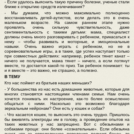
- Если удалось выяснить такую причину болезни, ученые стали
ближе к открытию средств излечивания?
- Мы думаем, что можно максимально полноценно
восстанавливать детей-аутистов, если делать это в очень
маленьком возрасте. На самом раннем этапе нужно
проявлять очень сильную чувствительность, даже
сентиментальность с такими детьми: мама, специалист
должны очень много разговаривать с ребенком, прикасаться к
нему – чтобы развивать и моторные, и эмоциональные
навыки. Очень важно играть с ребенком, но не в
соревновательные игры, а в такие, где успех наступает только
при совместных действиях: например, ребенок тянет канат –
ничего не получается, мама тянет – ничего, а если потянут
вместе, то достается какой-то приз. Так ребенок понимает: ты
и я вместе – это важно, не страшно, а полезно.
В ТЕМУ
Кто нас поймет из братьев наших меньших?
- У большинства из нас есть домашние животные, которые для
многих становятся настоящими членами семьи. Нам очень
хочется понимать их настроение, как-то более осмысленно
общаться с ними. Насколько это возможно благодаря
зеркальным нейронам? Они есть у кошек и собак?
- Что касается кошек, то выяснить это очень трудно. Пришлось
бы вживлять электроды им в голову, а проведение опытов на
таких животных у нас запрещено. Вот с обезьянами и
собаками проще: они более «сознательные». Если обезьяна
знает, что за определенное поведение получит банан, то