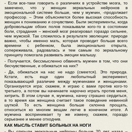
- Если все-таки говорить о различиях в устройстве мозга, то
замечено, что у женщин зеркальных нейронов в
эмоциональной системе больше, чем у мужчин, -продолжает
профессор. – Этим объясняется более высокая способность
женщин к пониманию и сочувствию. Были эксперименты, когда
добровольцам обоих полов показывали кого-то в состоянии
боли, страдания – женский мозг реагировал гораздо сильнее,
чем мужской. Так сложилось в результате эволюции: природе
важно, чтобы именно мать, которая проводит больше всего
времени с ребенком, была эмоционально открыта,
сопереживала, радовалась и тем самым по зеркальному
принципу помогала развивать эмоции малышу.
- Получается, бессмысленно обвинять мужчин в том, что они
бесчувственные, и обижаться на них?
- Да, обижаться на нас не надо (смеется). Это природа.
Кстати, есть еще один любопытный эксперимент,
показывающий различие между мужчинами и женщинами.
Организуется игра: скажем, я играю с вами против кого-то
третьего, а потом вы начинаете нарочно играть против меня,
хитрить. В этом случае я, мужчина, начну страшно сердиться,
в то время как женщина считает такое поведение невинной
шуткой. То есть женщина больше склонна прощать,
относиться ко многим вещам легче в конечном итоге. А
мужчина воспринимает ту же измену, скажем, гораздо
серьезнее и менее отходчив.
КАК МЫСЛЬ СТАВИТ БОЛЬНЫХ НА НОГИ
- Вы открыли зеркальные нейроны больше 20 лет назад –