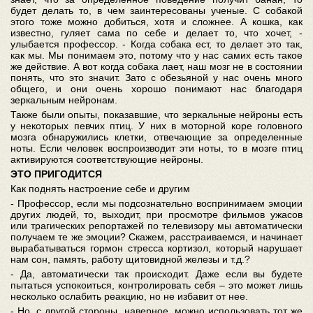
будет делать то, в чем заинтересованы ученые. С собакой
этого тоже можно добиться, хотя и сложнее. А кошка, как
известно, гуляет сама по себе и делает то, что хочет, -
улыбается профессор. - Когда собака ест, то делает это так,
как мы. Мы понимаем это, потому что у нас самих есть такое
же действие. А вот когда собака лает, наш мозг не в состоянии
понять, что это значит. Зато с обезьяной у нас очень много
общего, и они очень хорошо понимают нас благодаря
зеркальным нейронам.
Также были опыты, показавшие, что зеркальные нейроны есть
у некоторых певчих птиц. У них в моторной коре головного
мозга обнаружились клетки, отвечающие за определенные
ноты. Если человек воспроизводит эти ноты, то в мозге птиц
активируются соответствующие нейроны.
ЭТО ПРИГОДИТСЯ
Как поднять настроение себе и другим
- Профессор, если мы подсознательно воспринимаем эмоции
других людей, то, выходит, при просмотре фильмов ужасов
или трагических репортажей по телевизору мы автоматически
получаем те же эмоции? Скажем, расстраиваемся, и начинает
вырабатываться гормон стресса кортизол, который нарушает
нам сон, память, работу щитовидной железы и т.д.?
- Да, автоматически так происходит. Даже если вы будете
пытаться успокоиться, контролировать себя – это может лишь
несколько ослабить реакцию, но не избавит от нее.
- Но, с другой стороны, наверное, можно использовать тот же