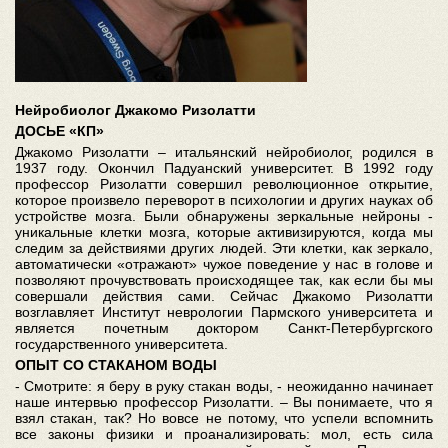
Нейробиолог Джакомо Ризолатти
ДОСЬЕ «КП»
Джакомо Ризолатти – итальянский нейробиолог, родился в
1937 году. Окончил Падуанский университет. В 1992 году
профессор Ризолатти совершил революционное открытие,
которое произвело переворот в психологии и других науках об
устройстве мозга. Были обнаружены зеркальные нейроны -
уникальные клетки мозга, которые активизируются, когда мы
следим за действиями других людей. Эти клетки, как зеркало,
автоматически «отражают» чужое поведение у нас в голове и
позволяют прочувствовать происходящее так, как если бы мы
совершали действия сами. Сейчас Джакомо Ризолатти
возглавляет Институт неврологии Пармского университета и
является почетным доктором Санкт-Петербургского
государственного университета.
ОПЫТ СО СТАКАНОМ ВОДЫ
- Смотрите: я беру в руку стакан воды, - неожиданно начинает
наше интервью профессор Ризолатти. – Вы понимаете, что я
взял стакан, так? Но вовсе не потому, что успели вспомнить
все законы физики и проанализировать: мол, есть сила