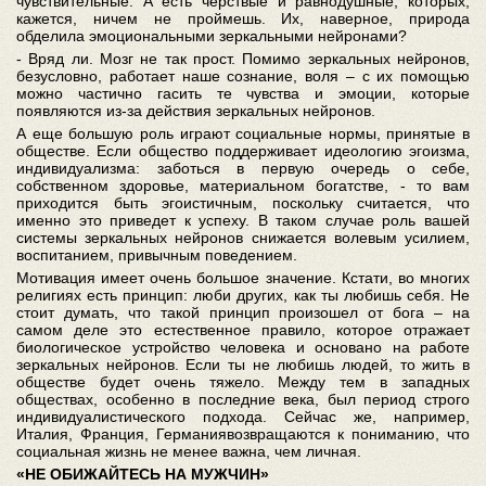
чувствительные. А есть черствые и равнодушные, которых,
кажется, ничем не проймешь. Их, наверное, природа
обделила эмоциональными зеркальными нейронами?
- Вряд ли. Мозг не так прост. Помимо зеркальных нейронов,
безусловно, работает наше сознание, воля – с их помощью
можно частично гасить те чувства и эмоции, которые
появляются из-за действия зеркальных нейронов.
А еще большую роль играют социальные нормы, принятые в
обществе. Если общество поддерживает идеологию эгоизма,
индивидуализма: заботься в первую очередь о себе,
собственном здоровье, материальном богатстве, - то вам
приходится быть эгоистичным, поскольку считается, что
именно это приведет к успеху. В таком случае роль вашей
системы зеркальных нейронов снижается волевым усилием,
воспитанием, привычным поведением.
Мотивация имеет очень большое значение. Кстати, во многих
религиях есть принцип: люби других, как ты любишь себя. Не
стоит думать, что такой принцип произошел от бога – на
самом деле это естественное правило, которое отражает
биологическое устройство человека и основано на работе
зеркальных нейронов. Если ты не любишь людей, то жить в
обществе будет очень тяжело. Между тем в западных
обществах, особенно в последние века, был период строго
индивидуалистического подхода. Сейчас же, например,
Италия, Франция, Германиявозвращаются к пониманию, что
социальная жизнь не менее важна, чем личная.
«НЕ ОБИЖАЙТЕСЬ НА МУЖЧИН»