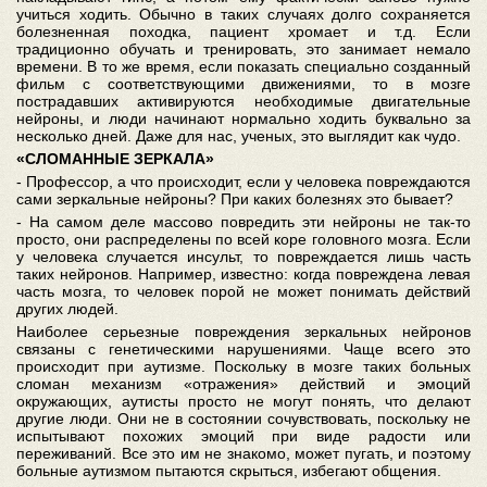
учиться ходить. Обычно в таких случаях долго сохраняется
болезненная походка, пациент хромает и т.д. Если
традиционно обучать и тренировать, это занимает немало
времени. В то же время, если показать специально созданный
фильм с соответствующими движениями, то в мозге
пострадавших активируются необходимые двигательные
нейроны, и люди начинают нормально ходить буквально за
несколько дней. Даже для нас, ученых, это выглядит как чудо.
«СЛОМАННЫЕ ЗЕРКАЛА»
- Профессор, а что происходит, если у человека повреждаются
сами зеркальные нейроны? При каких болезнях это бывает?
- На самом деле массово повредить эти нейроны не так-то
просто, они распределены по всей коре головного мозга. Если
у человека случается инсульт, то повреждается лишь часть
таких нейронов. Например, известно: когда повреждена левая
часть мозга, то человек порой не может понимать действий
других людей.
Наиболее серьезные повреждения зеркальных нейронов
связаны с генетическими нарушениями. Чаще всего это
происходит при аутизме. Поскольку в мозге таких больных
сломан механизм «отражения» действий и эмоций
окружающих, аутисты просто не могут понять, что делают
другие люди. Они не в состоянии сочувствовать, поскольку не
испытывают похожих эмоций при виде радости или
переживаний. Все это им не знакомо, может пугать, и поэтому
больные аутизмом пытаются скрыться, избегают общения.