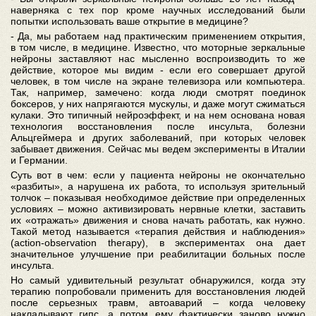
наверняка с тех пор кроме научных исследований были
попытки использовать ваше открытие в медицине?
- Да, мы работаем над практическим применением открытия,
в том числе, в медицине. Известно, что моторные зеркальные
нейроны заставляют нас мысленно воспроизводить то же
действие, которое мы видим - если его совершает другой
человек, в том числе на экране телевизора или компьютера.
Так, например, замечено: когда люди смотрят поединок
боксеров, у них напрягаются мускулы, и даже могут сжиматься
кулаки. Это типичный нейроэффект, и на нем основана новая
технология восстановления после инсульта, болезни
Альцгеймера и других заболеваний, при которых человек
забывает движения. Сейчас мы ведем эксперименты в Италии
и Германии.
Суть вот в чем: если у пациента нейроны не окончательно
«разбиты», а нарушена их работа, то используя зрительный
толчок – показывая необходимое действие при определенных
условиях – можно активизировать нервные клетки, заставить
их «отражать» движения и снова начать работать, как нужно.
Такой метод называется «терапия действия и наблюдения»
(action-observation therapy), в экспериментах она дает
значительное улучшение при реабилитации больных после
инсульта.
Но самый удивительный результат обнаружился, когда эту
терапию попробовали применить для восстановления людей
после серьезных травм, автоаварий – когда человеку
накладывают гипс, а потом ему фактически заново нужно