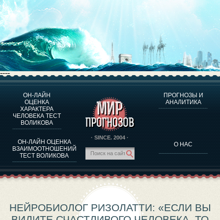
----
ОН-ЛАЙН
ПРОГНОЗЫ И
О ПРОГРАММЕ
ОЦЕНКА
АНАЛИТИКА
ХАРАКТЕРА
ОЦЕНКА ХАРАКТЕРA ЧЕЛОВЕКА
ЧЕЛОВЕКА ТЕСТ
ОЦЕНКА ХАРАКТЕРА ВЫДАЮЩИХСЯ ЛИЧНОСТЕЙ
ВОЛИКОВА
О ПРОГРАММЕ
· SINCE. 2004 ·
ОН-ЛАЙН ОЦЕНКА
О НАС
ТЕСТ НА СОВМЕСТИМОСТЬ ВОЛИКОВА
ВЗАИМООТНОШЕНИЙ
ТЕСТ ВОЛИКОВА
ПРОГНОЗЫ И АНАЛИТИКА
НЕЙРОБИОЛОГ РИЗОЛАТТИ: «ЕСЛИ ВЫ
ВИДИТЕ СЧАСТЛИВОГО ЧЕЛОВЕКА, ТО