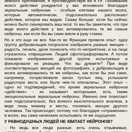
земного притяжения, я противодействую ей и т.п. Понимание
моего действия рождается у вас мгновенно благодаря
зеркальным нейронам – особым клеткам нашего мозга,
которые автоматически, подсознательно распознают
действие, которое мы видим. Скажу больше: если бы сейчас
можно было сканировать ваш мозг, то мы бы заметили, что при
виде моего действия у вас активировались те же самые
нейроны, как если бы вы сами взяли в руку стакан.
Но и это еще не все. Как-то во Франции провели опыт: одну
группу добровольцев попросили изобразить разные эмоции –
радость, печаль; дали понюхать что-то неприятное, и на лице
отразилось отвращение. Людей сфотографировали. А потом
показали изображения другой группе испытуемых и
фиксировали их реакцию. Что вы думаете? При виде
соответствующих эмоций на фотографиях, у добровольцев в
мозге активировались те же нейроны, как если бы они сами,
например, почувствовали запах тухлых яиц, услышали
радостную весть или были чем-то опечалены. Этот опыт –
одно из подтверждений, что кроме зеркальных нейронов
«действия» - их называют моторными, есть также
эмоциональные зеркальные нейроны. Именно они помогают
нам подсознательно, без всякого мыслительного анализа, а
видя лишь мимику и жесты, понимать эмоции другого
человека. Так происходит, потому что благодаря «отражению»
в мозге, мы сами начинаем испытывать те же ощущения.
У РАВНОДУШНЫХ ЛЮДЕЙ НЕ ХВАТАЕТ НЕЙРОНОВ?
- Но ведь все люди разные: есть очень отзывчивые,