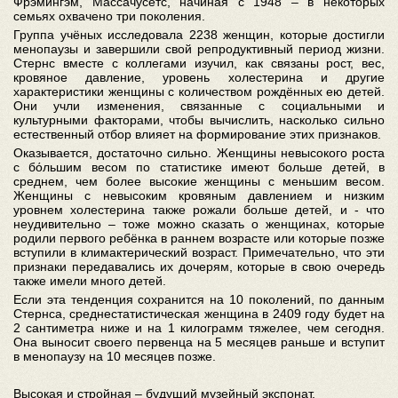
Фрэмингэм, Массачусетс, начиная с 1948 – в некоторых
семьях охвачено три поколения.
Группа учёных исследовала 2238 женщин, которые достигли
менопаузы и завершили свой репродуктивный период жизни.
Стернс вместе с коллегами изучил, как связаны рост, вес,
кровяное давление, уровень холестерина и другие
характеристики женщины с количеством рождённых ею детей.
Они учли изменения, связанные с социальными и
культурными факторами, чтобы вычислить, насколько сильно
естественный отбор влияет на формирование этих признаков.
Оказывается, достаточно сильно. Женщины невысокого роста
с бόльшим весом по статистике имеют больше детей, в
среднем, чем более высокие женщины с меньшим весом.
Женщины с невысоким кровяным давлением и низким
уровнем холестерина также рожали больше детей, и - что
неудивительно – тоже можно сказать о женщинах, которые
родили первого ребёнка в раннем возрасте или которые позже
вступили в климактерический возраст. Примечательно, что эти
признаки передавались их дочерям, которые в свою очередь
также имели много детей.
Если эта тенденция сохранится на 10 поколений, по данным
Стернса, среднестатистическая женщина в 2409 году будет на
2 сантиметра ниже и на 1 килограмм тяжелее, чем сегодня.
Она выносит своего первенца на 5 месяцев раньше и вступит
в менопаузу на 10 месяцев позже.
Высокая и стройная – будущий музейный экспонат.