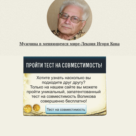
Мужчина в меняющемся мире-Лекция Игоря Кона