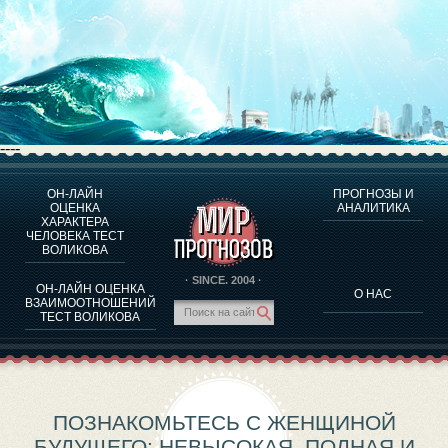
----
ОН-ЛАЙН
ПРОГНОЗЫ И
О ПРОГРАММЕ
ОЦЕНКА
АНАЛИТИКА
ХАРАКТЕРА
ОЦЕНКА ХАРАКТЕРA ЧЕЛОВЕКА
ЧЕЛОВЕКА ТЕСТ
ОЦЕНКА ХАРАКТЕРА ВЫДАЮЩИХСЯ ЛИЧНОСТЕЙ
ВОЛИКОВА
О ПРОГРАММЕ
· SINCE. 2004 ·
ОН-ЛАЙН ОЦЕНКА
О НАС
ТЕСТ НА СОВМЕСТИМОСТЬ ВОЛИКОВА
ВЗАИМООТНОШЕНИЙ
ТЕСТ ВОЛИКОВА
ПРОГНОЗЫ И АНАЛИТИКА
ПОЗНАКОМЬТЕСЬ С ЖЕНЩИНОЙ
БУДУЩЕГО: НЕВЫСОКАЯ, ПОЛНАЯ И