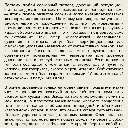
Поэтому любой серьезный эксперт, дорожащий репутацией,
старается делать прогнозы по возможности неопределенными
— чтобы любое развитие событий могло интерпретироваться
как форма их реализации. По моему мнению, эта ситуация во
многом является порождением того, что постмодернизм и
постмодернистское отношение к жизни не только разрушили
идеал объективного знания, но и поставили под вопрос само
существование тех сфер человеческой деятельности,
суждения о которых могут быть верифицированы или
фальсифицированы независимо от субъективных оценок. Так,
о состоянии больного человека можно судить как по
объективным показателям — температура или кровяное
давление, так и по субъективным оценкам. Если первая в
точности совпадает с комнатной, а второе равно нулю, то
человек, как говорится, скорее мертв, чем жив. Субъективная
же оценка может быть выражена словами: “У него землистый
оттенок кожи и потухший взгляд”.
В ориентированной только на объективные показатели науке
уже не проводится различий между собственно научным и
экспертным суждением. Выход из такого положения лежит, на
мой взгляд, в плоскости максимально жесткого разделения
того, что относится к объективно природной и объективно
исторической сфере, и того, что лежит в сфере субъективной.
Первым управлять нельзя, а вторым можно. Один человек,
зная, что, по прогнозу, днем пойдет дождь, не берет с собой
зонт, простужается и заболевает. А другой берет с собой не