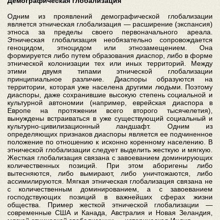
Демографическая глобализация
Одним из проявлений демографической глобализации
является этническая глобализация — расширение (экспансия)
этноса за пределы своего первоначального ареала.
Этническая глобализация необязательно сопровождается
геноцидом, этноцидом или этнозамещением. Она
формируется либо путем образования диаспор, либо в форме
этнической колонизации тех или иных территорий. Между
этими двумя типами этнической глобализации
принципиальное различие. Диаспоры образуются на
территории, которая уже населена другими людьми. Поэтому
диаспоры, даже сохранившие высокую степень социальной и
культурной автономии (например, еврейская диаспора в
Европе на протяжении всего второго тысячелетия),
вынуждены встраиваться в уже существующий социальный и
культурно-цивилизационный ландшафт. Одним из
определяющих признаков диаспоры является ее подчиненное
положение по отношению к исконно коренному населению. В
этнической глобализации следует выделить жесткую и мягкую.
Жесткая глобализация связана с завоеванием доминирующих
количественных позиций. При этом аборигены либо
вытесняются, либо вымирают, либо уничтожаются, либо
ассимилируются. Мягкая этническая глобализация связана не
с количественным доминированием, а с завоеванием
господствующих позиций в важнейших сферах жизни
общества. Пример жесткой этнической глобализации —
современные США и Канада, Австралия и Новая Зеландия,