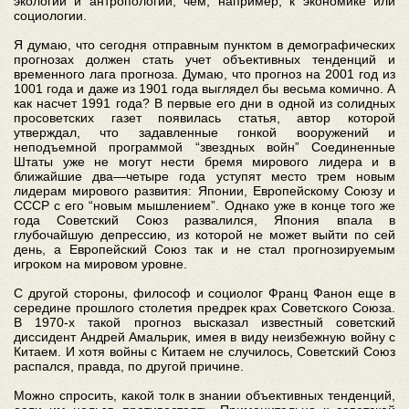
экологии и антропологии, чем, например, к экономике или
социологии.
Я думаю, что сегодня отправным пунктом в демографических
прогнозах должен стать учет объективных тенденций и
временного лага прогноза. Думаю, что прогноз на 2001 год из
1001 года и даже из 1901 года выглядел бы весьма комично. А
как насчет 1991 года? В первые его дни в одной из солидных
просоветских газет появилась статья, автор которой
утверждал, что задавленные гонкой вооружений и
неподъемной программой “звездных войн” Соединенные
Штаты уже не могут нести бремя мирового лидера и в
ближайшие два—четыре года уступят место трем новым
лидерам мирового развития: Японии, Европейскому Союзу и
СССР с его “новым мышлением”. Однако уже в конце того же
года Советский Союз развалился, Япония впала в
глубочайшую депрессию, из которой не может выйти по сей
день, а Европейский Союз так и не стал прогнозируемым
игроком на мировом уровне.
С другой стороны, философ и социолог Франц Фанон еще в
середине прошлого столетия предрек крах Советского Союза.
В 1970-х такой прогноз высказал известный советский
диссидент Андрей Амальрик, имея в виду неизбежную войну с
Китаем. И хотя войны с Китаем не случилось, Советский Союз
распался, правда, по другой причине.
Можно спросить, какой толк в знании объективных тенденций,