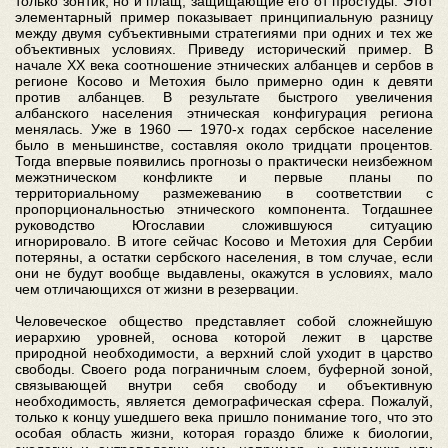
только зонтик, но и плащ, защищающие его от простуды. Этот
элементарный пример показывает принципиальную разницу
между двумя субъективными стратегиями при одних и тех же
объективных условиях. Приведу исторический пример. В
начале ХХ века соотношение этнических албанцев и сербов в
регионе Косово и Метохия было примерно один к девяти
против албанцев. В результате быстрого увеличения
албанского населения этническая конфигурация региона
менялась. Уже в 1960 — 1970-х годах сербское население
было в меньшинстве, составляя около тридцати процентов.
Тогда впервые появились прогнозы о практически неизбежном
межэтническом конфликте и первые планы по
территориальному размежеванию в соответствии с
пропорциональностью этнического компонента. Тогдашнее
руководство Югославии сложившуюся ситуацию
игнорировало. В итоге сейчас Косово и Метохия для Сербии
потеряны, а остатки сербского населения, в том случае, если
они не будут вообще выдавлены, окажутся в условиях, мало
чем отличающихся от жизни в резервации.
Человеческое общество представляет собой сложнейшую
иерархию уровней, основа которой лежит в царстве
природной необходимости, а верхний слой уходит в царство
свободы. Своего рода пограничным слоем, буферной зоной,
связывающей внутри себя свободу и объективную
необходимость, является демографическая сфера. Пожалуй,
только к концу ушедшего века пришло понимание того, что это
особая область жизни, которая гораздо ближе к биологии,