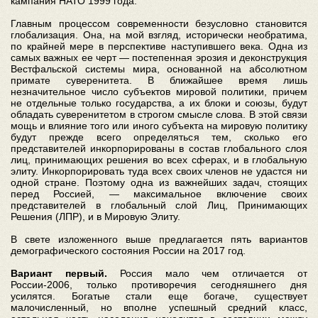
кампания НАТО 1999 года.
Главным процессом современности безусловно становится
глобализация. Она, на мой взгляд, исторически необратима,
по крайней мере в перспективе наступившего века. Одна из
самых важных ее черт — постепенная эрозия и деконструкция
Вестфальской системы мира, основанной на абсолютном
примате суверенитета. В ближайшее время лишь
незначительное число субъектов мировой политики, причем
не отдельные только государства, а их блоки и союзы, будут
обладать суверенитетом в строгом смысле слова. В этой связи
мощь и влияние того или иного субъекта на мировую политику
будут прежде всего определяться тем, сколько его
представителей инкорпорированы в состав глобального слоя
лиц, принимающих решения во всех сферах, и в глобальную
элиту. Инкорпорировать туда всех своих членов не удастся ни
одной стране. Поэтому одна из важнейших задач, стоящих
перед Россией, — максимальное включение своих
представителей в глобальный слой Лиц, Принимающих
Решения (ЛПР), и в Мировую Элиту.
В свете изложенного выше предлагается пять вариантов
демографического состояния России на 2017 год.
Вариант первый.
Россия мало чем отличается от
России-2006, только противоречия сегодняшнего дня
усилятся. Богатые стали еще богаче, существует
малочисленный, но вполне успешный средний класс,