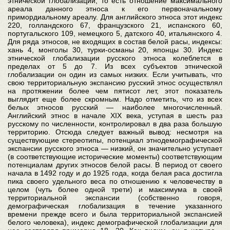
этнической глобализации, то есть отношение максимального
ареала данного этноса к его первоначальному
примордиальному ареалу. Для английского этноса этот индекс
220, голландского 67, французского 21, испанского 60,
португальского 109, немецкого 5, датского 40, итальянского 4.
Для ряда этносов, не входящих в состав белой расы, индексы:
хань 4, монголы 30, турки-османы 20, японцы 30. Индекс
этнической глобализации русского этноса колеблется в
пределах от 5 до 7. Из всех субъектов этнической
глобализации он один из самых низких. Если учитывать, что
свою территориальную экспансию русский этнос осуществлял
на протяжении более чем пятисот лет, этот показатель
выглядит еще более скромным. Надо отметить, что из всех
белых этносов русский — наиболее многочисленный.
Английский этнос в начале XIX века, уступая в шесть раз
русскому по численности, контролировал в два раза большую
территорию. Отсюда следует важный вывод: несмотря на
существующие стереотипы, потенциал этнодемографической
экспансии русского этноса — низкий, он значительно уступает
(в соответствующие исторические моменты) соответствующим
потенциалам других этносов белой расы. В период от своего
начала в 1492 году и до 1925 года, когда белая раса достигла
пика своего удельного веса по отношению к человечеству в
целом (чуть более одной трети) и максимума в своей
территориальной экспансии (собственно говоря,
демографическая глобализация в течение указанного
времени прежде всего и была территориальной экспансией
белого человека), индекс демографической глобализации для