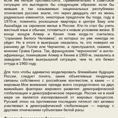
если им нельзя противостоять. Применительно к советской
ситуации это выглядело бы следующим образом: если бы
жившие в так называемых национальных республиках
этнические русские знали, что через двадцать лет их жизнь
радикально изменится, некоторые предпочли бы тогда, году в
1970-м, поменять роскошные квартиры в центре Баку или
Ашхабада на скромное жилье в России. Кто-то стал бы учить
местный язык и обычаи, готовиться к новым условиям жизни. В
конце концов Алжир и Кения тоже когда-то считались
“странами Белого Человека”, из которых он уже никогда не
уйдет. Но в итоге в выигрыше оказались те, кто поверил не
раннему де Голлю или Черчиллю, а прислушался, скажем, к
мнению Грэма Грина. Так, французские “черноногие” и англо-
африканцы, покинувшие Алжир и Кению в 1950-м, оказались в
заведомо более выигрышной ситуации, чем те, кто бежал
оттуда в 1960 году.
Для того чтобы адекватно моделировать ближайшее будущее
России, следует понять, какие объективные тенденции
связаны собственно с российским контекстом, а какие — с
мировым.Мое внимание прежде всего сосредоточено на двух
важнейших факторах мирового развития: демографической
глобализации и демографическом переходе. Россия ни в коей
мере не является изолированной от мировых процессов.
Русский этнос на протяжении последних пятисот лет активно
участвовал в демографической глобализации — наряду с
другими этническими субъектами белой расы.