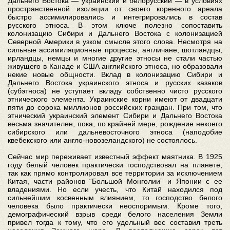
Дальнего Востока — украинский и белорусский — в условиях
пространственной изоляции от своего коренного ареала
быстро ассимилировались и интегрировались в состав
русского этноса. В этом ключе полезно сопоставить
колонизацию Сибири и Дальнего Востока с колонизацией
Северной Америки в узком смысле этого слова. Несмотря на
сильные ассимиляционные процессы, англичане, шотландцы,
ирландцы, немцы и многие другие этносы не стали частью
живущего в Канаде и США английского этноса, но образовали
некие новые общности. Вклад в колонизацию Сибири и
Дальнего Востока украинского этноса и русских казаков
(субэтноса) не уступает вкладу собственно чисто русского
этнического элемента. Украинские корни имеют от двадцати
пяти до сорока миллионов российских граждан. При том, что
этнический украинский элемент Сибири и Дальнего Востока
весьма значителен, пока, по крайней мере, рождение некоего
сибирского или дальневосточного этноса (наподобие
квебекского или англо-новозеландского) не состоялось.
Сейчас мир переживает известный эффект маятника. В 1925
году белый человек практически господствовал на планете,
так как прямо контролировал все территории за исключением
Китая, части районов “Большой Монголии” и Японии с ее
владениями. Но если учесть, что Китай находился под
сильнейшим косвенным влиянием, то господство белого
человека было практически неоспоримым. Кроме того,
демографический взрыв среди белого населения Земли
привел тогда к тому, что его удельный вес составил треть