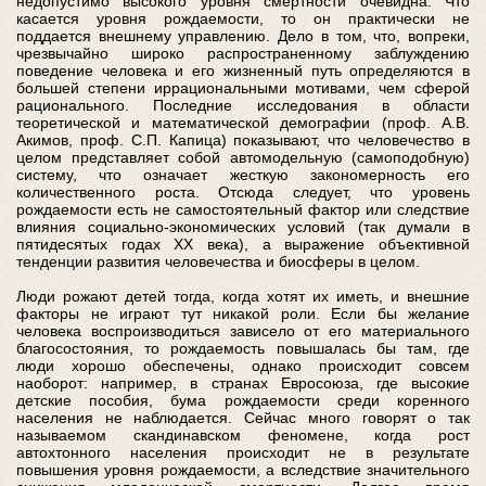
недопустимо высокого уровня смертности очевидна. Что
касается уровня рождаемости, то он практически не
поддается внешнему управлению. Дело в том, что, вопреки,
чрезвычайно широко распространенному заблуждению
поведение человека и его жизненный путь определяются в
большей степени иррациональными мотивами, чем сферой
рационального. Последние исследования в области
теоретической и математической демографии (проф. А.В.
Акимов, проф. С.П. Капица) показывают, что человечество в
целом представляет собой автомодельную (самоподобную)
систему, что означает жесткую закономерность его
количественного роста. Отсюда следует, что уровень
рождаемости есть не самостоятельный фактор или следствие
влияния социально-экономических условий (так думали в
пятидесятых годах ХХ века), а выражение объективной
тенденции развития человечества и биосферы в целом.
Люди рожают детей тогда, когда хотят их иметь, и внешние
факторы не играют тут никакой роли. Если бы желание
человека воспроизводиться зависело от его материального
благосостояния, то рождаемость повышалась бы там, где
люди хорошо обеспечены, однако происходит совсем
наоборот: например, в странах Евросоюза, где высокие
детские пособия, бума рождаемости среди коренного
населения не наблюдается. Сейчас много говорят о так
называемом скандинавском феномене, когда рост
автохтонного населения происходит не в результате
повышения уровня рождаемости, а вследствие значительного