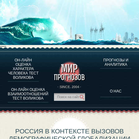
----
ОН-ЛАЙН
ПРОГНОЗЫ И
О ПРОГРАММЕ
ОЦЕНКА
АНАЛИТИКА
ХАРАКТЕРА
ОЦЕНКА ХАРАКТЕРA ЧЕЛОВЕКА
ЧЕЛОВЕКА ТЕСТ
ОЦЕНКА ХАРАКТЕРА ВЫДАЮЩИХСЯ ЛИЧНОСТЕЙ
ВОЛИКОВА
О ПРОГРАММЕ
· SINCE. 2004 ·
ОН-ЛАЙН ОЦЕНКА
О НАС
ТЕСТ НА СОВМЕСТИМОСТЬ ВОЛИКОВА
ВЗАИМООТНОШЕНИЙ
ТЕСТ ВОЛИКОВА
ПРОГНОЗЫ И АНАЛИТИКА
РОССИЯ В КОНТЕКСТЕ ВЫЗОВОВ
ДЕМОГРАФИЧЕСКОЙ ГЛОБАЛИЗАЦИИ