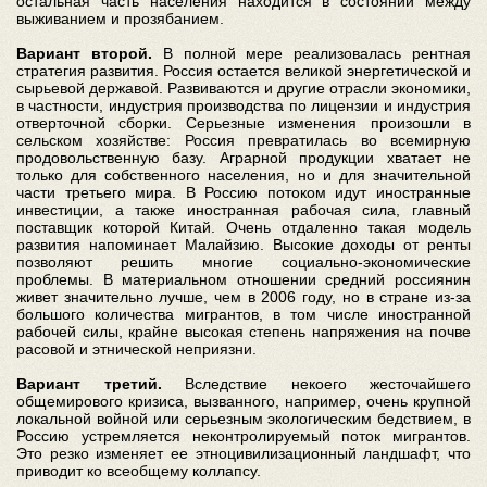
остальная часть населения находится в состоянии между
выживанием и прозябанием.
Вариант второй.
В полной мере реализовалась рентная
стратегия развития. Россия остается великой энергетической и
сырьевой державой. Развиваются и другие отрасли экономики,
в частности, индустрия производства по лицензии и индустрия
отверточной сборки. Серьезные изменения произошли в
сельском хозяйстве: Россия превратилась во всемирную
продовольственную базу. Аграрной продукции хватает не
только для собственного населения, но и для значительной
части третьего мира. В Россию потоком идут иностранные
инвестиции, а также иностранная рабочая сила, главный
поставщик которой Китай. Очень отдаленно такая модель
развития напоминает Малайзию. Высокие доходы от ренты
позволяют решить многие социально-экономические
проблемы. В материальном отношении средний россиянин
живет значительно лучше, чем в 2006 году, но в стране из-за
большого количества мигрантов, в том числе иностранной
рабочей силы, крайне высокая степень напряжения на почве
расовой и этнической неприязни.
Вариант третий.
Вследствие некоего жесточайшего
общемирового кризиса, вызванного, например, очень крупной
локальной войной или серьезным экологическим бедствием, в
Россию устремляется неконтролируемый поток мигрантов.
Это резко изменяет ее этноцивилизационный ландшафт, что
приводит ко всеобщему коллапсу.