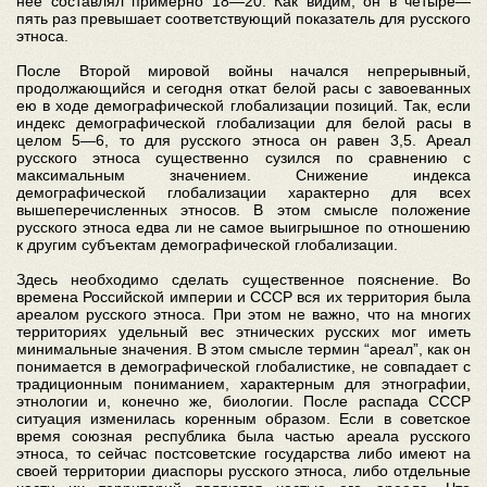
нее составлял примерно 18—20. Как видим, он в четыре—
пять раз превышает соответствующий показатель для русского
этноса.
После Второй мировой войны начался непрерывный,
продолжающийся и сегодня откат белой расы с завоеванных
ею в ходе демографической глобализации позиций. Так, если
индекс демографической глобализации для белой расы в
целом 5—6, то для русского этноса он равен 3,5. Ареал
русского этноса существенно сузился по сравнению с
максимальным значением. Снижение индекса
демографической глобализации характерно для всех
вышеперечисленных этносов. В этом смысле положение
русского этноса едва ли не самое выигрышное по отношению
к другим субъектам демографической глобализации.
Здесь необходимо сделать существенное пояснение. Во
времена Российской империи и СССР вся их территория была
ареалом русского этноса. При этом не важно, что на многих
территориях удельный вес этнических русских мог иметь
минимальные значения. В этом смысле термин “ареал”, как он
понимается в демографической глобалистике, не совпадает с
традиционным пониманием, характерным для этнографии,
этнологии и, конечно же, биологии. После распада СССР
ситуация изменилась коренным образом. Если в советское
время союзная республика была частью ареала русского
этноса, то сейчас постсоветские государства либо имеют на
своей территории диаспоры русского этноса, либо отдельные