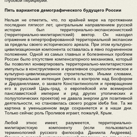
глубокой периферии.
Пять вариантов демографического будущего России
Нельзя не отметить, что, по крайней мере на протяжении
последних пятисот лет, центральным направлением русской
истории был территориально-экспансионистский
(территориально-милитаристский) вектор. Он находил
отражение в гипертрофированной территориальной экспансии
за пределы своего исторического ареала. При этом культурно-
цивилизационная компонента оставалась в явно подчиненном
положении. Одной из самых главных и болезненных проблем
России было отсутствие компенсаторного механизма, который
бы позволял конвертировать территориально-милитаристские
импульсы в конструктивное и креативное социополитическое и
культурно-цивилизационное строительство. Иными словами,
территориальная интенция (мечта о контроле над Босфором
и Дарданеллами, о захвате Константинополя и превращение
его в русский Царь-град, о европейской или всемирной
панславистской империи и ряд других утопических и
полуутопических проектов) не давала энергии для позитивной
деятельности, но становилась своего родом ide€e fixe. Та же
картина в уменьшенном виде сохраняется и в наши дни.
Только сейчас роль Проливов играет, пожалуй, Крым.
Любой этнос имеет, разумеется, территориально-
милитаристскую компоненту (если пользоваться
терминологией русского философа Даниила Андреева).