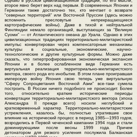
Однако в русской цивилизационной традиции, по его мысли,
второе явно берет верх над первым. В современных Японии и
Германии также достаточно тех, кто мечтает о возврате
“северных территорий” или Восточной Пруссии (здесь можно
вспомнить пресловутые непрекращающиеся
картографические войны). Даже в тихой и нейтральной
Финляндии немало организаций, выступающих за “Великую
Суоми” — от Атлантического океана до Урала. Однако в этих
цивилизационных традициях территориально-милитаристский
импульс конвертирован через компенсаторные механизмы
культуры в социальные, экономические, научно-
технологические и другие культурные формы. Можно даже
сказать, что гипертрофированная экономическая экспансия
Японии и в более ослабленном виде Германии есть
виртуальная реализация территориально-милитаристского
вектора, своего рода его инобытие. В этом плане проигравшая
имперскую войну Япония свою теперь уже виртуальную
“Сферу Сопроцветания Восточной Азии” все-таки сумела
построить. В России ничего подобного не происходит. Более
того, относительно краткие исторические периоды
конвертации территориально-милитаристского вектора (эпоха
Александра II прежде всего) носили неглубокий и
кратковременный характер. Территориально-милитаристские
устремления, казалось бы, полностью утратившие свое
влияние на исторический процесс в период 1985—1993 годов,
возродились в Первой чеченской кампании 1994 года и стали
доминирующими после весны 1999 года. Причем
детонатором для резкого усиления послужила Балканская