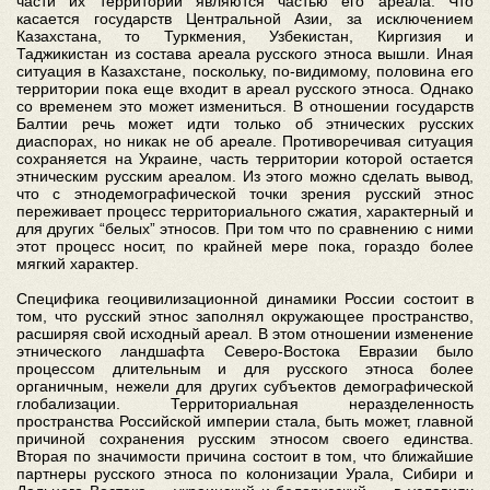
части их территорий являются частью его ареала. Что
касается государств Центральной Азии, за исключением
Казахстана, то Туркмения, Узбекистан, Киргизия и
Таджикистан из состава ареала русского этноса вышли. Иная
ситуация в Казахстане, поскольку, по-видимому, половина его
территории пока еще входит в ареал русского этноса. Однако
со временем это может измениться. В отношении государств
Балтии речь может идти только об этнических русских
диаспорах, но никак не об ареале. Противоречивая ситуация
сохраняется на Украине, часть территории которой остается
этническим русским ареалом. Из этого можно сделать вывод,
что с этнодемографической точки зрения русский этнос
переживает процесс территориального сжатия, характерный и
для других “белых” этносов. При том что по сравнению с ними
этот процесс носит, по крайней мере пока, гораздо более
мягкий характер.
Специфика геоцивилизационной динамики России состоит в
том, что русский этнос заполнял окружающее пространство,
расширяя свой исходный ареал. В этом отношении изменение
этнического ландшафта Северо-Востока Евразии было
процессом длительным и для русского этноса более
органичным, нежели для других субъектов демографической
глобализации. Территориальная неразделенность
пространства Российской империи стала, быть может, главной
причиной сохранения русским этносом своего единства.
Вторая по значимости причина состоит в том, что ближайшие
партнеры русского этноса по колонизации Урала, Сибири и