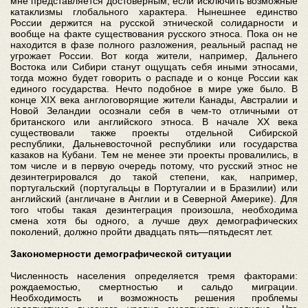
мне представляется достоверным, если исключить возможные
катаклизмы глобального характера. Нынешнее единство
России держится на русской этнической солидарности и
вообще на факте существования русского этноса. Пока он не
находится в фазе полного разложения, реальный распад не
угрожает России. Вот когда жители, например, Дальнего
Востока или Сибири станут ощущать себя иными этносами,
тогда можно будет говорить о распаде и о конце России как
единого государства. Нечто подобное в мире уже было. В
конце XIX века англоговорящие жители Канады, Австралии и
Новой Зеландии осознали себя в чем-то отличными от
британского или английского этноса. В начале ХХ века
существовали также проекты отдельной Сибирской
республики, Дальневосточной республики или государства
казаков на Кубани. Тем не менее эти проекты провалились, в
том числе и в первую очередь потому, что русский этнос не
дезинтегрировался до такой степени, как, например,
португальский (португальцы в Португалии и в Бразилии) или
английский (англичане в Англии и в Северной Америке). Для
того чтобы такая дезинтеграция произошла, необходима
смена хотя бы одного, а лучше двух демографических
поколений, должно пройти двадцать пять—пятьдесят лет.
Закономерности демографической ситуации
Численность населения определяется тремя факторами:
рождаемостью, смертностью и сальдо миграции.
Необходимость и возможность решения проблемы