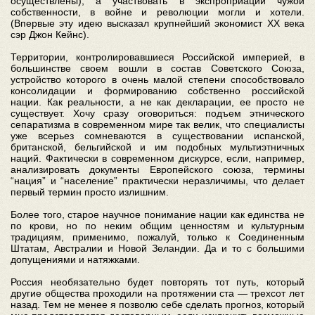
осуществлены), а участвовать в экспроприации чужой
собственности, в войне и революции могли и хотели.
(Впервые эту идею высказал крупнейший экономист XX века
сэр Джон Кейнс).
Территории, контролировавшиеся Российской империей, в
большинстве своем вошли в состав Советского Союза,
устройство которого в очень малой степени способствовало
консолидации и формированию собственно российской
нации. Как реальности, а не как декларации, ее просто не
существует. Хочу сразу оговориться: подъем этнического
сепаратизма в современном мире так велик, что специалисты
уже всерьез сомневаются в существовании испанской,
британской, бельгийской и им подобных мультиэтничных
наций. Фактически в современном дискурсе, если, например,
анализировать документы Европейского союза, термины
“нация” и “население” практически неразличимы, что делает
первый термин просто излишним.
Более того, старое научное понимание нации как единства не
по крови, но по неким общим ценностям и культурным
традициям, применимо, пожалуй, только к Соединенным
Штатам, Австралии и Новой Зеландии. Да и то с большими
допущениями и натяжками.
Россия необязательно будет повторять тот путь, который
другие общества проходили на протяжении ста — трехсот лет
назад. Тем не менее я позволю себе сделать прогноз, который