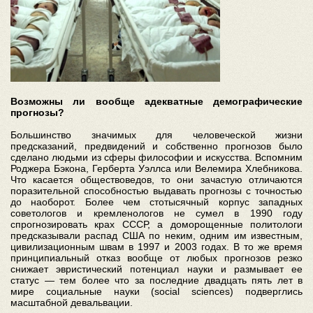
Возможны ли вообще адекватные демографические
прогнозы?
Большинство значимых для человеческой жизни
предсказаний, предвидений и собственно прогнозов было
сделано людьми из сферы философии и искусства. Вспомним
Роджера Бэкона, Герберта Уэллса или Велемира Хлебникова.
Что касается обществоведов, то они зачастую отличаются
поразительной способностью выдавать прогнозы с точностью
до наоборот. Более чем стотысячный корпус западных
советологов и кремленологов не сумел в 1990 году
спрогнозировать крах СССР, а доморощенные политологи
предсказывали распад США по неким, одним им известным,
цивилизационным швам в 1997 и 2003 годах. В то же время
принципиальный отказ вообще от любых прогнозов резко
снижает эвристический потенциал науки и размывает ее
статус — тем более что за последние двадцать пять лет в
мире социальные науки (social sciences) подверглись
масштабной девальвации.