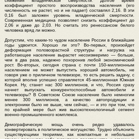
снижения младенческой смертности. Долгое время
коэффициент простого воспроизводства населения (его
численность не растет, но и не падает) составлял 2,16. В эти
0,16 был заложен уровень младенческой смертности.
Современная медицина позволяет снизить коэффициент до
2,06 и даже до 2,03. Но считать это ренессансом белого
человека вряд ли можно.
Допустим, что каким-то чудом население России в ближайшие
годы удвоится. Хорошо ли это? Во-первых, произойдет
деформация половозрастной структуры и нагрузка на
работающее население вырастет несоизмеримо — больше,
чем в два раза, надежно похоронив любой экономический
рост. Во-вторых, сегодня страна с почти 150-миллионным
населением не может выпустить хороший автомобиль, не
говоря уже о приличном телевизоре, то есть решить задачу, с
которой вполне успешно справляется 45-миллионная Южная
Корея. Ну, станет нас 300 миллионов, и что, Россия сразу
начнет выпускать конкурентоспособные автомобили и
телевизоры? В Советском Союзе население было немногим
менее 300 миллионов, а качество автопродукции и
электроники было не выше, чем сейчас, — и это при том, что
по крайней мере был жив высокотехнологичный сегмент
военно-промышленного комплекса.
Демографическую мощь очень редко удавалось
конвертировать в политическое могущество. Трудно объяснить
существующими теориями, как компактные и небольшие