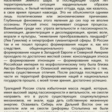
населения Земного шара. В последующие сорок лет
территориальная ситуация кардинальным образом
изменилась, и белый человек ушел оттуда, куда, как казалось,
в свое время пришел навсегда. Это не объясняется одними
лишь политическими или экономическими причинами.
Глубинные феномены этого явления до сих пор не вполне
осознаны. Русский этнос переживает сходные процессы.
Важнейшие среди них: утрата витальности и пассионарности,
атомизация, дезинтеграция и десолидаризация, кризис воли,
морали и культуры, “нежелание преобразовывать ландшафт”
(Лев Гумилев) и гипертрофия гуманитарной сферы. В России
так и не пошел процесс формирования нации и, как его
следствия, общенационального государства. Если
формирование нации в Западной Европе и Северной Америке
проходило по достаточно жесткой схеме: консолидация этноса
— формирование этнонации — формирование нации, то
Российская империя по морфологическому типу была близка
Австро-Венгерской и Османской империям и, вместе с тем,
имела существенные отличия. После распада последних на
части их территорий формирование наций и национальных
государств прошло, с моей точки зрения, достаточно успешно.
Трагедией России стала избыточная масса людей, которые,
имея высокий заряд пассионарности и витальности, не смогли
направить его в русло существующих социокультурных
механизмов, не знали, куда деть собственную жизненную
энергию. Осваивать Сибирь или Дальний Восток они не
захотели или не смогли (реформы Столыпина не были