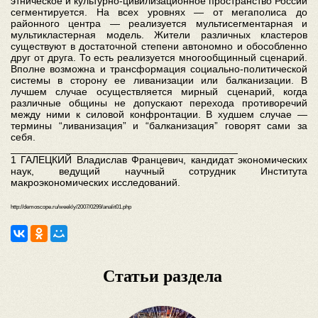
этническое и культурно-цивилизационное пространство России
сегментируется. На всех уровнях — от мегаполиса до
районного центра — реализуется мультисегментарная и
мультикластерная модель. Жители различных кластеров
существуют в достаточной степени автономно и обособленно
друг от друга. То есть реализуется многообщинный сценарий.
Вполне возможна и трансформация социально-политической
системы в сторону ее ливанизации или балканизации. В
лучшем случае осуществляется мирный сценарий, когда
различные общины не допускают перехода противоречий
между ними к силовой конфронтации. В худшем случае —
термины “ливанизация” и “балканизация” говорят сами за
себя.
________________________________________
1 ГАЛЕЦКИЙ Владислав Францевич, кандидат экономических
наук, ведущий научный сотрудник Института
макроэкономических исследований.
http://demoscope.ru/weekly/2007/0299/analit01.php
Статьи раздела