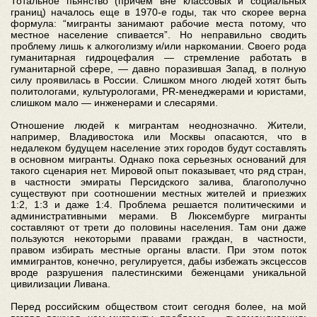
Тотальное пьянство (причем вне классовых и социальных
границ) началось еще в 1970-е годы, так что скорее верна
формула: “мигранты занимают рабочие места потому, что
местное население спивается”. Но неправильно сводить
проблему лишь к алкоголизму и/или наркомании. Своего рода
гуманитарная гидроцефалия — стремление работать в
гуманитарной сфере, — давно поразившая Запад, в полную
силу проявилась в России. Слишком много людей хотят быть
политологами, культурологами, PR-менеджерами и юристами,
слишком мало — инженерами и слесарями.
Отношение людей к мигрантам неоднозначно. Жители,
например, Владивостока или Москвы опасаются, что в
недалеком будущем население этих городов будут составлять
в основном мигранты. Однако пока серьезных оснований для
такого сценария нет. Мировой опыт показывает, что ряд стран,
в частности эмираты Персидского залива, благополучно
существуют при соотношении местных жителей и приезжих
1:2, 1:3 и даже 1:4. Проблема решается политическими и
административными мерами. В Люксембурге мигранты
составляют от трети до половины населения. Там они даже
пользуются некоторыми правами граждан, в частности,
правом избирать местные органы власти. При этом поток
иммигрантов, конечно, регулируется, дабы избежать эксцессов
вроде разрушения палестинскими беженцами уникальной
цивилизации Ливана.
Перед российским обществом стоит сегодня более, на мой