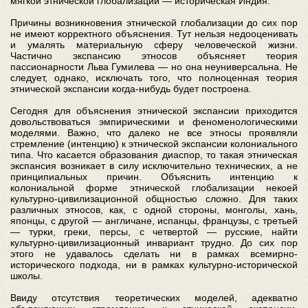
мягкой этнической глобализации — историческая Индия.
Причины возникновения этнической глобализации до сих пор
не имеют корректного объяснения. Тут нельзя недооценивать
и умалять материальную сферу человеческой жизни.
Частично экспансию этносов объясняет теория
пассионарности Льва Гумилева — но она неуниверсальна. Не
следует, однако, исключать того, что полноценная теория
этнической экспансии когда-нибудь будет построена.
Сегодня для объяснения этнической экспансии приходится
довольствоваться эмпирическими и феноменологическими
моделями. Важно, что далеко не все этносы проявляли
стремление (интенцию) к этнической экспансии колониального
типа. Что касается образования диаспор, то такая этническая
экспансия возникает в силу исключительно технических, а не
принципиальных причин. Объяснить интенцию к
колониальной форме этнической глобализации некоей
культурно-цивилизационной общностью сложно. Для таких
различных этносов, как, с одной стороны, монголы, хань,
японцы, с другой — англичане, испанцы, французы, с третьей
— турки, греки, персы, с четвертой — русские, найти
культурно-цивилизационный инвариант трудно. До сих пор
этого не удавалось сделать ни в рамках всемирно-
исторического подхода, ни в рамках культурно-исторической
школы.
Ввиду отсутствия теоретических моделей, адекватно