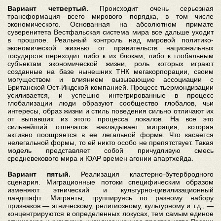
Вариант четвертый.
Происходит очень серьезная
трансформация всего мирового порядка, в том числе
экономического. Основанная на абсолютном примате
суверенитета Вестфальская система мира все дальше уходит
в прошлое. Реальный контроль над мировой политико-
экономической жизнью от правительств национальных
государств переходит либо к их блокам, либо к глобальным
субъектам экономической жизни, роль которых играют
созданные на базе нынешних ТНК мегакорпорации, своим
могуществом и влиянием вызывающие ассоциации с
Британской Ост-Индской компанией. Процесс тьермондизации
усиливается, и успешно интегрированные в процесс
глобализации люди образуют сообщество глобалов, чьи
интересы, образ жизни и стиль поведения сильно отличают их
от выпавших из этого процесса локалов. На все это
сильнейший отпечаток накладывает миграция, которая
активно поощряется в ее легальной форме. Что касается
нелегальной формы, то ей никто особо не препятствует. Такая
модель представляет собой причудливую смесь
средневекового мира и ЮАР времен агонии апартхейда.
Вариант пятый.
Реализация кластерно-бутербродного
сценария. Миграционные потоки специфическим образом
изменяют этнический и культурно-цивилизационный
ландшафт. Мигранты, группируясь по разному набору
признаков — этническому, религиозному, культурному и т.д., —
концентрируются в определенных локусах, тем самым единое