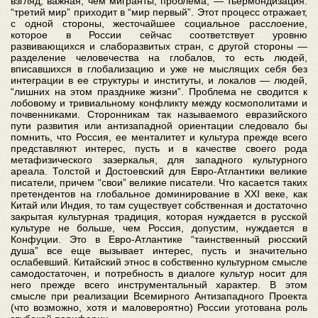
взгляд, важная, чем мигранты, проблема, — тьермондизация:
“третий мир” приходит в “мир первый”. Этот процесс отражает,
с одной стороны, жесточайшее социальное расслоение,
которое в России сейчас соответствует уровню
развивающихся и слаборазвитых стран, с другой стороны —
разделение человечества на глобалов, то есть людей,
вписавшихся в глобализацию и уже не мыслящих себя без
интеграции в ее структуры и институты, и локалов — людей,
“лишних на этом празднике жизни”. Проблема не сводится к
лобовому и тривиальному конфликту между космополитами и
почвенниками. Сторонникам так называемого евразийского
пути развития или антизападной ориентации следовало бы
помнить, что Россия, ее менталитет и культура прежде всего
представляют интерес, пусть и в качестве своего рода
метафизического зазеркалья, для западного культурного
ареала. Толстой и Достоевский для Евро-Атлантики великие
писатели, причем “свои” великие писатели. Что касается таких
претендентов на глобальное доминирование в XXI веке, как
Китай или Индия, то там существует собственная и достаточно
закрытая культурная традиция, которая нуждается в русской
культуре не больше, чем Россия, допустим, нуждается в
Конфуции. Это в Евро-Атлантике “таинственный рюсский
душа” все еще вызывает интерес, пусть и значительно
ослабевший. Китайский этнос в собственно культурном смысле
самодостаточен, и потребность в диалоге культур носит для
него прежде всего инструментальный характер. В этом
смысле при реализации Всемирного Антизападного Проекта
(что возможно, хотя и маловероятно) России уготована роль