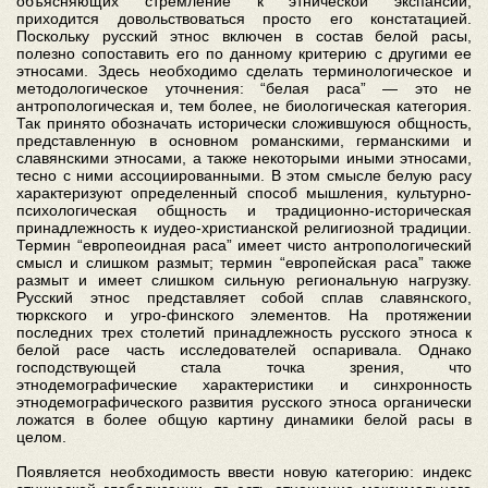
объясняющих стремление к этнической экспансии,
приходится довольствоваться просто его констатацией.
Поскольку русский этнос включен в состав белой расы,
полезно сопоставить его по данному критерию с другими ее
этносами. Здесь необходимо сделать терминологическое и
методологическое уточнения: “белая раса” — это не
антропологическая и, тем более, не биологическая категория.
Так принято обозначать исторически сложившуюся общность,
представленную в основном романскими, германскими и
славянскими этносами, а также некоторыми иными этносами,
тесно с ними ассоциированными. В этом смысле белую расу
характеризуют определенный способ мышления, культурно-
психологическая общность и традиционно-историческая
принадлежность к иудео-христианской религиозной традиции.
Термин “европеоидная раса” имеет чисто антропологический
смысл и слишком размыт; термин “европейская раса” также
размыт и имеет слишком сильную региональную нагрузку.
Русский этнос представляет собой сплав славянского,
тюркского и угро-финского элементов. На протяжении
последних трех столетий принадлежность русского этноса к
белой расе часть исследователей оспаривала. Однако
господствующей стала точка зрения, что
этнодемографические характеристики и синхронность
этнодемографического развития русского этноса органически
ложатся в более общую картину динамики белой расы в
целом.
Появляется необходимость ввести новую категорию: индекс