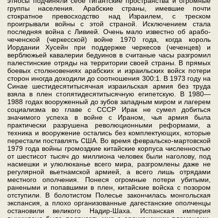
этносы подчиняли себе гигантские пространства и огромные
группы населения. Арабские страны, имевшие почти
стократное превосходство над Израилем, с треском
проигрывали войны с этой страной. Исключением стала
последняя война с Ливией. Очень мало известно об арабо-
чеченской (черкесской) войне 1970 года, когда король
Иордании Хусейн при поддержке черкесов (чеченцев) и
верблюжьей кавалерии бедуинов в считаные часы разгромил
палестинские отряды на территории своей страны. В прямых
боевых столкновениях арабских и израильских войск потери
сторон иногда доходили до соотношения 300:1. В 1973 году на
Синае шестидесятитысячная израильская армия без труда
взяла в плен стопятидесятитысячную египетскую. В 1980—
1988 годах вооруженный до зубов западным миром и лагерем
социализма во главе с СССР Ирак не сумел добиться
значимого успеха в войне с Ираном, чья армия была
практически разрушена революционными реформами, а
техника и вооружение остались без комплектующих, которые
перестали поставлять США. Во время февральско-мартовской
1979 года войны громоздкие китайские корпуса численностью
от шестисот тысяч до миллиона человек были наголову, под
насмешки и улюлюканье всего мира, разгромлены даже не
регулярной вьетнамской армией, а всего лишь отрядами
местного ополчения. Понеся огромные потери убитыми,
ранеными и попавшими в плен, китайские войска с позором
отступили. В болотистом Полесье закончилась монгольская
экспансия, а плохо организованные дагестанские ополченцы
остановили великого Надир-Шаха. Испанская империя