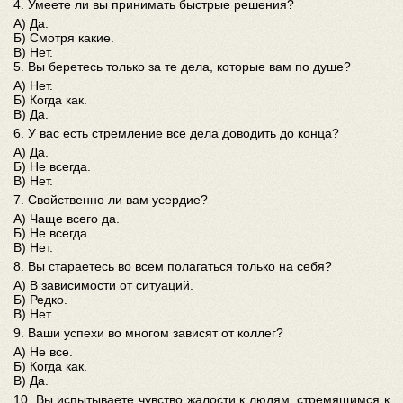
4. Умеете ли вы принимать быстрые решения?
А) Да.
Б) Смотря какие.
В) Нет.
5. Вы беретесь только за те дела, которые вам по душе?
А) Нет.
Б) Когда как.
В) Да.
6. У вас есть стремление все дела доводить до конца?
А) Да.
Б) Не всегда.
В) Нет.
7. Свойственно ли вам усердие?
А) Чаще всего да.
Б) Не всегда
В) Нет.
8. Вы стараетесь во всем полагаться только на себя?
А) В зависимости от ситуаций.
Б) Редко.
В) Нет.
9. Ваши успехи во многом зависят от коллег?
А) Не все.
Б) Когда как.
В) Да.
10. Вы испытываете чувство жалости к людям, стремящимся к