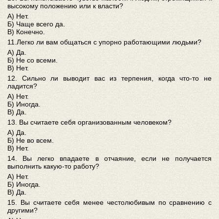
высокому положению или к власти?
А) Нет.
Б) Чаще всего да.
В) Конечно.
11.Легко ли вам общаться с упорно работающими людьми?
А) Да.
Б) Не со всеми.
В) Нет.
12. Сильно ли выводит вас из терпения, когда что‑то не
ладится?
А) Нет.
Б) Иногда.
В) Да.
13. Вы считаете себя организованным человеком?
А) Да.
Б) Не во всем.
В) Нет.
14. Вы легко впадаете в отчаяние, если не получается
выполнить какую‑то работу?
А) Нет.
Б) Иногда.
В) Да.
15. Вы считаете себя менее честолюбивым по сравнению с
другими?