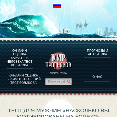
----
ОН-ЛАЙН
ПРОГНОЗЫ И
О ПРОГРАММЕ
ОЦЕНКА
АНАЛИТИКА
ХАРАКТЕРА
ОЦЕНКА ХАРАКТЕРA ЧЕЛОВЕКА
ЧЕЛОВЕКА ТЕСТ
ОЦЕНКА ХАРАКТЕРА ВЫДАЮЩИХСЯ ЛИЧНОСТЕЙ
ВОЛИКОВА
О ПРОГРАММЕ
· SINCE. 2004 ·
ОН-ЛАЙН ОЦЕНКА
О НАС
ТЕСТ НА СОВМЕСТИМОСТЬ ВОЛИКОВА
ВЗАИМООТНОШЕНИЙ
ТЕСТ ВОЛИКОВА
ПРОГНОЗЫ И АНАЛИТИКА
ТЕСТ ДЛЯ МУЖЧИН «НАСКОЛЬКО ВЫ
МОТИВИРОВАНЫ НА УСПЕХ?»