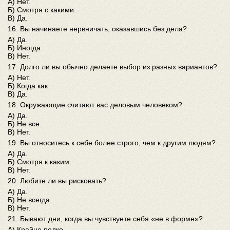
А) Нет.
Б) Смотря с какими.
В) Да.
16. Вы начинаете нервничать, оказавшись без дела?
А) Да.
Б) Иногда.
В) Нет.
17. Долго ли вы обычно делаете выбор из разных вариантов?
А) Нет.
Б) Когда как.
В) Да.
18. Окружающие считают вас деловым человеком?
А) Да.
Б) Не все.
В) Нет.
19. Вы относитесь к себе более строго, чем к другим людям?
А) Да.
Б) Смотря к каким.
В) Нет.
20. Любите ли вы рисковать?
А) Да.
Б) Не всегда.
В) Нет.
21. Бывают дни, когда вы чувствуете себя «не в форме»?
А) Крайне редко.