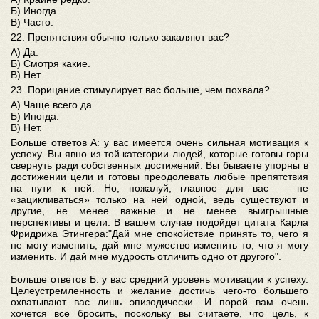
Б) Иногда.
В) Часто.
22. Препятствия обычно только закаляют вас?
А) Да.
Б) Смотря какие.
В) Нет.
23. Порицание стимулирует вас больше, чем похвала?
А) Чаще всего да.
Б) Иногда.
В) Нет.
Больше ответов А: у вас имеется очень сильная мотивация к
успеху. Вы явно из той категории людей, которые готовы горы
свернуть ради собственных достижений. Вы бываете упорны в
достижении цели и готовы преодолевать любые препятствия
на пути к ней. Но, пожалуй, главное для вас — не
«зацикливаться» только на ней одной, ведь существуют и
другие, не менее важные и не менее выигрышные
перспективы и цели. В вашем случае подойдет цитата Карла
Фридриха Этингера:"Дай мне спокойствие принять то, чего я
не могу изменить, дай мне мужество изменить то, что я могу
изменить. И дай мне мудрость отличить одно от другого".
Больше ответов Б: у вас средний уровень мотивации к успеху.
Целеустремленность и желание достичь чего‑то большего
охватывают вас лишь эпизодически. И порой вам очень
хочется все бросить, поскольку вы считаете, что цель, к