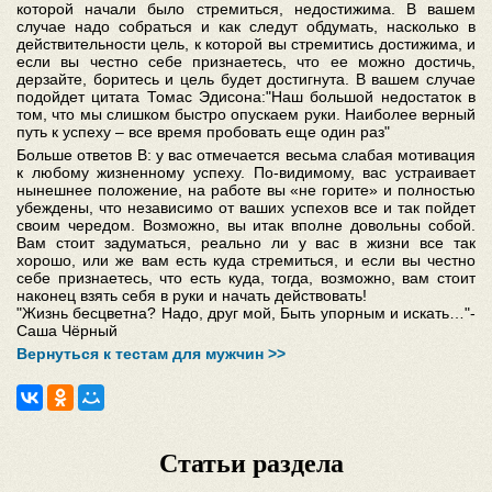
которой начали было стремиться, недостижима. В вашем
случае надо собраться и как следут обдумать, насколько в
действительности цель, к которой вы стремитись достижима, и
если вы честно себе признаетесь, что ее можно достичь,
дерзайте, боритесь и цель будет достигнута. В вашем случае
подойдет цитата Томас Эдисона:"Наш большой недостаток в
том, что мы слишком быстро опускаем руки. Наиболее верный
путь к успеху – все время пробовать еще один раз"
Больше ответов В: у вас отмечается весьма слабая мотивация
к любому жизненному успеху. По-видимому, вас устраивает
нынешнее положение, на работе вы «не горите» и полностью
убеждены, что независимо от ваших успехов все и так пойдет
своим чередом. Возможно, вы итак вполне довольны собой.
Вам стоит задуматься, реально ли у вас в жизни все так
хорошо, или же вам есть куда стремиться, и если вы честно
себе признаетесь, что есть куда, тогда, возможно, вам стоит
наконец взять себя в руки и начать действовать!
"Жизнь бесцветна? Надо, друг мой, Быть упорным и искать…"-
Саша Чёрный
Вернуться к тестам для мужчин >>
Статьи раздела