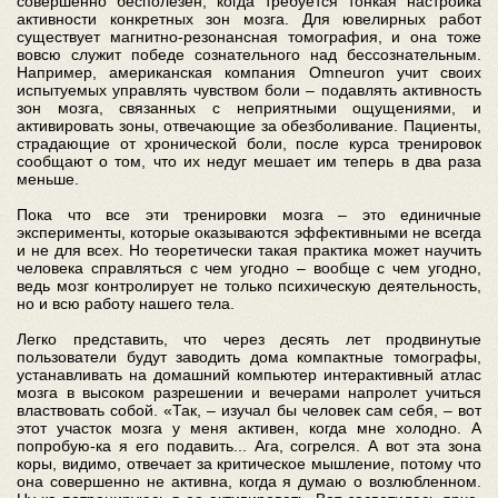
совершенно бесполезен, когда требуется тонкая настройка
активности конкретных зон мозга. Для ювелирных работ
существует магнитно-резонансная томография, и она тоже
вовсю служит победе сознательного над бессознательным.
Например, американская компания Omneuron учит своих
испытуемых управлять чувством боли – подавлять активность
зон мозга, связанных с неприятными ощущениями, и
активировать зоны, отвечающие за обезболивание. Пациенты,
страдающие от хронической боли, после курса тренировок
сообщают о том, что их недуг мешает им теперь в два раза
меньше.
Пока что все эти тренировки мозга – это единичные
эксперименты, которые оказываются эффективными не всегда
и не для всех. Но теоретически такая практика может научить
человека справляться с чем угодно – вообще с чем угодно,
ведь мозг контролирует не только психическую деятельность,
но и всю работу нашего тела.
Легко представить, что через десять лет продвинутые
пользователи будут заводить дома компактные томографы,
устанавливать на домашний компьютер интерактивный атлас
мозга в высоком разрешении и вечерами напролет учиться
властвовать собой. «Так, – изучал бы человек сам себя, – вот
этот участок мозга у меня активен, когда мне холодно. А
попробую-ка я его подавить... Ага, согрелся. А вот эта зона
коры, видимо, отвечает за критическое мышление, потому что
она совершенно не активна, когда я думаю о возлюбленном.