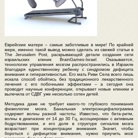
Еврейские матери – самые заботливые в мире! По крайней
мере, именно такой вывод можно сделать из свежей статьи в
The Jerusalem Post, раскрывающей детали создания сети
израильских клиник BrainGames-Israel. Оказывается,
технологии управления мозгом распространились в Израиле
благодаря единственному ребенку с синдромом дефицита
внимания и гиперактивностью. Его мать Риви Села всего лишь
искала способ обойтись без традиционного лекарственного
лечения с его побочными эффектами – а сегодня она
проводит научные конференции, открывает новые клиники и
вылечила от СДВГ уже несколько сотен детей.
Методика даже не требует какого-то глубокого понимания
физиологии мозга. Банальная электроэнцефалограмма
содержит волны разной частоты. Известно, что бета-ритм,
волны в диапазоне от 14 до 30 Гц, ассоциирован с активным
бодрствованием, и его доля в структуре сигналов мозга
возрастает при концентрации внимания. Значит, чтобы
бороться с дефицитом внимания, нужно приучить мозг