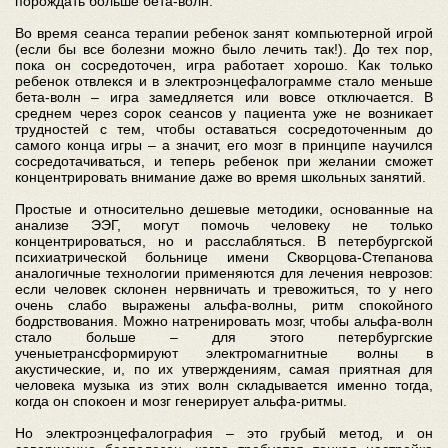
порождать больше бета-волн.
Во время сеанса терапии ребенок занят компьютерной игрой
(если бы все болезни можно было лечить так!). До тех пор,
пока он сосредоточен, игра работает хорошо. Как только
ребенок отвлекся и в электроэнцефалограмме стало меньше
бета-волн – игра замедляется или вовсе отключается. В
среднем через сорок сеансов у пациента уже не возникает
трудностей с тем, чтобы оставаться сосредоточенным до
самого конца игры – а значит, его мозг в принципе научился
сосредотачиваться, и теперь ребенок при желании сможет
концентрировать внимание даже во время школьных занятий.
Простые и относительно дешевые методики, основанные на
анализе ЭЭГ, могут помочь человеку не только
концентрироваться, но и расслабляться. В петербургской
психиатрической больнице имени Скворцова-Степанова
аналогичные технологии применяются для лечения неврозов:
если человек склонен нервничать и тревожиться, то у него
очень слабо выражены альфа-волны, ритм спокойного
бодрствования. Можно натренировать мозг, чтобы альфа-волн
стало больше – для этого петербургские
ученыетрансформируют электромагнитные волны в
акустические, и, по их утверждениям, самая приятная для
человека музыка из этих волн складывается именно тогда,
когда он спокоен и мозг генерирует альфа-ритмы.
Но электроэнцефалография – это грубый метод, и он