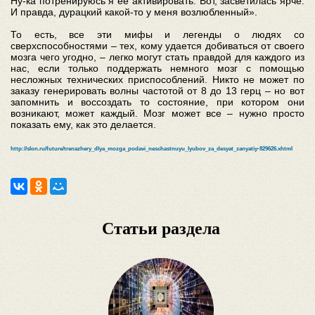
Ну-ка потренируюсь я ее активировать. Вот, засветилась ярче.
И правда, дурацкий какой-то у меня возлюбленный».
То есть, все эти мифы и легенды о людях со
сверхспособностями – тех, кому удается добиваться от своего
мозга чего угодно, – легко могут стать правдой для каждого из
нас, если только поддержать немного мозг с помощью
несложных технических приспособлений. Никто не может по
заказу генерировать волны частотой от 8 до 13 герц – но вот
запомнить и воссоздать то состояние, при котором они
возникают, может каждый. Мозг может все – нужно просто
показать ему, как это делается.
http://slon.ru/future/trenazhery_dlya_mozga_podavi_neschastnuyu_lyubov_za_desyat_zanyatiy-829626.xhtml
Статьи раздела