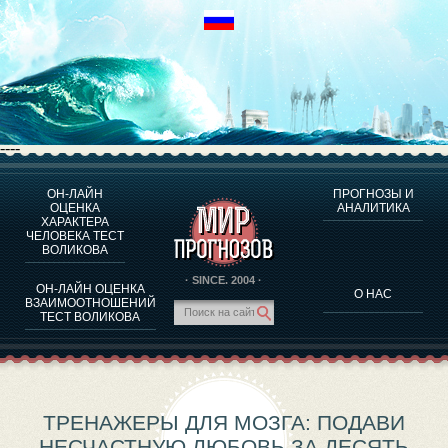
----
ОН-ЛАЙН
ПРОГНОЗЫ И
О ПРОГРАММЕ
ОЦЕНКА
АНАЛИТИКА
ХАРАКТЕРА
ОЦЕНКА ХАРАКТЕРA ЧЕЛОВЕКА
ЧЕЛОВЕКА ТЕСТ
ОЦЕНКА ХАРАКТЕРА ВЫДАЮЩИХСЯ ЛИЧНОСТЕЙ
ВОЛИКОВА
О ПРОГРАММЕ
· SINCE. 2004 ·
ОН-ЛАЙН ОЦЕНКА
О НАС
ТЕСТ НА СОВМЕСТИМОСТЬ ВОЛИКОВА
ВЗАИМООТНОШЕНИЙ
ТЕСТ ВОЛИКОВА
ПРОГНОЗЫ И АНАЛИТИКА
ТРЕНАЖЕРЫ ДЛЯ МОЗГА: ПОДАВИ
НЕСЧАСТНУЮ ЛЮБОВЬ ЗА ДЕСЯТЬ