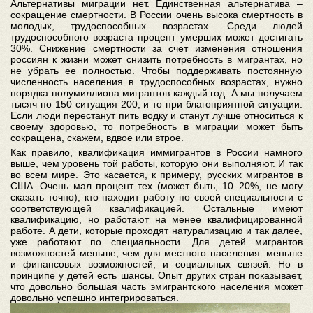
Альтернативы миграции нет. Единственная альтернатива –
сокращение смертности. В России очень высока смертность в
молодых, трудоспособных возрастах. Среди людей
трудоспособного возраста процент умерших может достигать
30%. Снижение смертности за счет изменения отношения
россиян к жизни может снизить потребность в мигрантах, но
не убрать ее полностью. Чтобы поддерживать постоянную
численность населения в трудоспособных возрастах, нужно
порядка полумиллиона мигрантов каждый год. А мы получаем
тысяч по 150 ситуация 200, и то при благоприятной ситуации.
Если люди перестанут пить водку и станут лучше относиться к
своему здоровью, то потребность в миграции может быть
сокращена, скажем, вдвое или втрое.
Как правило, квалификация иммигрантов в России намного
выше, чем уровень той работы, которую они выполняют. И так
во всем мире. Это касается, к примеру, русских мигрантов в
США. Очень мал процент тех (может быть, 10–20%, не могу
сказать точно), кто находит работу по своей специальности с
соответствующей квалификацией. Остальные имеют
квалификацию, но работают на менее квалифицированной
работе. А дети, которые проходят натурализацию и так далее,
уже работают по специальности. Для детей мигрантов
возможностей меньше, чем для местного населения: меньше
и финансовых возможностей, и социальных связей. Но в
принципе у детей есть шансы. Опыт других стран показывает,
что довольно большая часть эмигрантского населения может
довольно успешно интегрироваться.