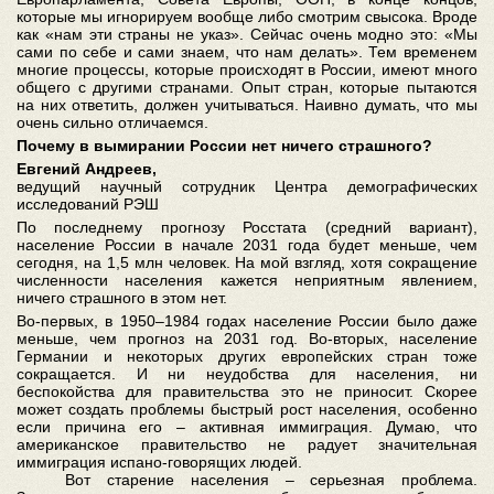
которые мы игнорируем вообще либо смотрим свысока. Вроде
как «нам эти страны не указ». Сейчас очень модно это: «Мы
сами по себе и сами знаем, что нам делать». Тем временем
многие процессы, которые происходят в России, имеют много
общего с другими странами. Опыт стран, которые пытаются
на них ответить, должен учитываться. Наивно думать, что мы
очень сильно отличаемся.
Почему в вымирании России нет ничего страшного?
Е
вгений Андреев,
ведущий научный сотрудник Центра демографических
исследований РЭШ
По последнему прогнозу Росстата (средний вариант),
население России в начале 2031 года будет меньше, чем
сегодня, на 1,5 млн человек. На мой взгляд, хотя сокращение
численности населения кажется неприятным явлением,
ничего страшного в этом нет.
Во-первых, в 1950–1984 годах население России было даже
меньше, чем прогноз на 2031 год. Во-вторых, население
Германии и некоторых других европейских стран тоже
сокращается. И ни неудобства для населения, ни
беспокойства для правительства это не приносит. Скорее
может создать проблемы быстрый рост населения, особенно
если причина его – активная иммиграция. Думаю, что
американское правительство не радует значительная
иммиграция испано-говорящих людей.
Вот старение населения – серьезная проблема.