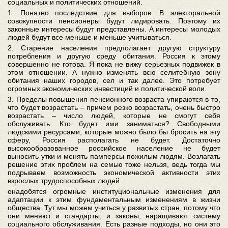
социальных и политических отношений.
1. Понятно последствие для выборов. В электоральной
совокупности пенсионеры будут лидировать. Поэтому их
законные интересы будут представлены. А интересы молодых
людей будут все меньше и меньше учитываться.
2. Старение населения предполагает другую структуру
потребления и другую среду обитания. Россия к этому
совершенно не готова. Я пока не вижу серьезных подвижек в
этом отношении. А нужно изменять всю селитебную зону
обитания наших городов, сел и так далее. Это потребует
огромных экономических инвестиций и политической воли.
3. Пределы повышения пенсионного возраста упираются в то,
что будет возрастать – причем резко возрастать, очень быстро
возрастать – число людей, которые не смогут себя
обслуживать. Кто будет ими заниматься? Свободными
людскими ресурсами, которые можно было бы бросить на эту
сферу, Россия располагать не будет. Достаточно
высокообразованное российское население не будет
выносить утки и менять памперсы пожилым людям. Возлагать
решение этих проблем на семью тоже нельзя, ведь тогда мы
подрываем возможность экономической активности этих
взрослых трудоспособных людей.
онадобятся огромные институциональные изменения для
адаптации к этим фундаментальным изменениям в жизни
общества. Тут мы можем учиться у развитых стран, потому что
они меняют и стандарты, и законы, наращивают систему
социального обслуживания. Есть разные подходы, но они это