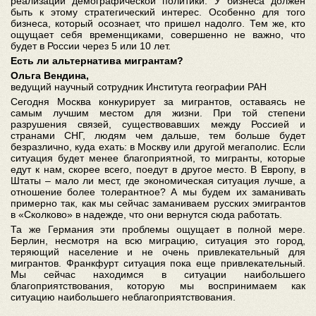
реализации демографической политики. У бизнеса должен
быть к этому стратегический интерес. Особенно для того
бизнеса, который осознает, что пришел надолго. Тем же, кто
ощущает себя временщиками, совершенно не важно, что
будет в России через 5 или 10 лет.
Есть ли альтернатива мигрантам?
Ольга Вендина,
ведущий научный сотрудник Института географии РАН
Сегодня Москва конкурирует за мигрантов, оставаясь не
самым лучшим местом для жизни. При той степени
разрушения связей, существовавших между Россией и
странами СНГ, людям чем дальше, тем больше будет
безразлично, куда ехать: в Москву или другой мегаполис. Если
ситуация будет менее благоприятной, то мигранты, которые
едут к нам, скорее всего, поедут в другое место. В Европу, в
Штаты – мало ли мест, где экономическая ситуация лучше, а
отношение более толерантное? А мы будем их заманивать
примерно так, как мы сейчас заманиваем русских эмигрантов
в «Сколково» в надежде, что они вернутся сюда работать.
Та же Германия эти проблемы ощущает в полной мере.
Берлин, несмотря на всю миграцию, ситуация это город,
теряющий население и не очень привлекательный для
мигрантов. Франкфурт ситуация пока еще привлекательный.
Мы сейчас находимся в ситуации наибольшего
благоприятствования, которую мы воспринимаем как
ситуацию наибольшего неблагоприятствования.