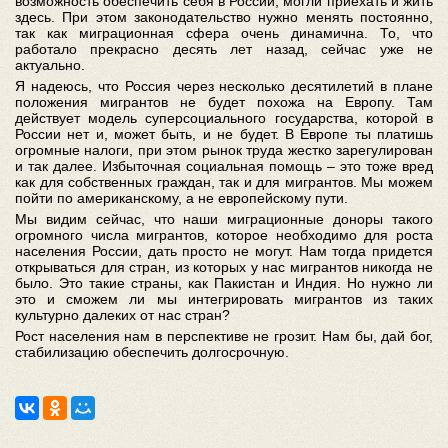
возможность обеспечить себя в
России, могли приехать и жить
здесь. При этом законодательство нужно менять постоянно,
так как миграционная сфера очень динамична. То, что
работало прекрасно десять лет назад, сейчас уже не
актуально.
Я надеюсь, что Россия через несколько десятилетий в плане
положения мигрантов не будет похожа на Европу. Там
действует модель суперсоциального государства, которой в
России нет и, может быть, и не будет. В Европе ты платишь
огромные налоги, при этом рынок труда жестко зарегулирован
и так далее. Избыточная социальная помощь – это тоже вред
как для собственных граждан, так и для мигрантов. Мы можем
пойти по американскому, а не европейскому пути.
Мы видим сейчас, что наши миграционные доноры такого
огромного числа мигрантов, которое необходимо для роста
населения России, дать просто не могут. Нам тогда придется
открываться для стран, из которых у нас мигрантов никогда не
было. Это такие страны, как Пакистан и Индия. Но нужно ли
это и сможем ли мы интегрировать мигрантов из таких
культурно далеких от нас стран?
Рост населения нам в перспективе не грозит. Нам бы, дай бог,
стабилизацию обеспечить долгосрочную.