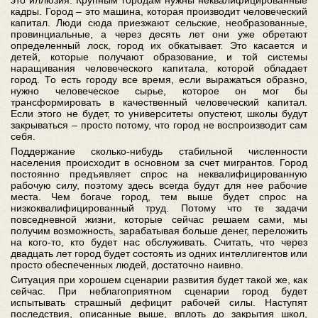
кадры. Город – это машина, которая производит человеческий
капитал. Люди сюда приезжают сельские, необразованные,
провинциальные, а через десять лет они уже обретают
определенный лоск, город их обкатывает. Это касается и
детей, которые получают образование, и той системы
наращивания человеческого капитала, которой обладает
город. То есть городу все время, если выражаться образно,
нужно человеческое сырье, которое он мог бы
трансформировать в качественный человеческий капитал.
Если этого не будет, то университеты опустеют, школы будут
закрываться – просто потому, что город не воспроизводит сам
себя.
Поддержание сколько-нибудь стабильной численности
населения происходит в основном за счет мигрантов. Город
постоянно предъявляет спрос на неквалифицированную
рабочую силу, поэтому здесь всегда будут для нее рабочие
места. Чем богаче город, тем выше будет спрос на
низкоквалифицированный труд. Потому что те задачи
повседневной жизни, которые сейчас решаем сами, мы
получим возможность, зарабатывая больше денег, переложить
на кого-то, кто будет нас обслуживать. Считать, что через
двадцать лет город будет состоять из одних интеллигентов или
просто обеспеченных людей, достаточно наивно.
Ситуация при хорошем сценарии развития будет такой же, как
сейчас. При неблагоприятном сценарии город будет
испытывать страшный дефицит рабочей силы. Наступят
последствия, описанные выше, вплоть до закрытия школ,