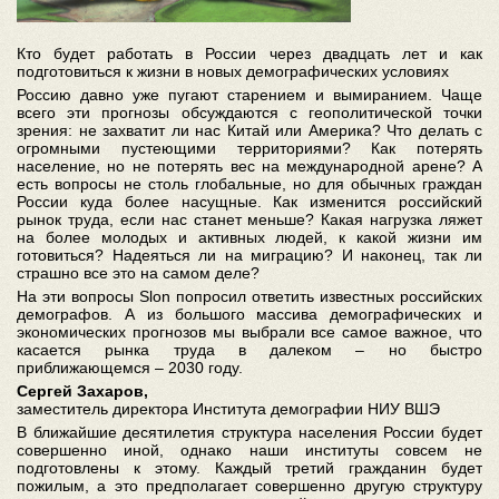
Кто будет работать в России через двадцать лет и как
подготовиться к жизни в новых демографических условиях
Россию давно уже пугают старением и вымиранием. Чаще
всего эти прогнозы обсуждаются с геополитической точки
зрения: не захватит ли нас Китай или Америка? Что делать с
огромными пустеющими территориями? Как потерять
население, но не потерять вес на международной арене? А
есть вопросы не столь глобальные, но для обычных граждан
России куда более насущные. Как изменится российский
рынок труда, если нас станет меньше? Какая нагрузка ляжет
на более молодых и активных людей, к какой жизни им
готовиться? Надеяться ли на миграцию? И наконец, так ли
страшно все это на самом деле?
На эти вопросы Slon попросил ответить известных российских
демографов. А из большого массива демографических и
экономических прогнозов мы выбрали все самое важное, что
касается рынка труда в далеком – но быстро
приближающемся – 2030 году.
Сергей Захаров,
заместитель директора Института демографии НИУ ВШЭ
В ближайшие десятилетия структура населения России будет
совершенно иной, однако наши институты совсем не
подготовлены к этому. Каждый третий гражданин будет
пожилым, а это предполагает совершенно другую структуру