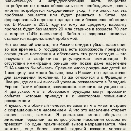
Значительную и нетрудоспособную часть общества
потребуется не только обеспечить всем необходимым, очень
многим потребуется каждодневный уход. Я не знаю, как эта
проблема решается или будет решаться в Китае, где
форсированный переход к однодетности бесконечно обострил
ее. В России к 2031 году по тому же среднему варианту
прогноза будет без малого 20 млн стариков в возрасте 70 лет
и старше (14% населения). Забота о здоровье пожилых
становится национальной проблемой.
Нет оснований считать, что Россию ожидает убыль населения
во все времена. У государства есть возможность прекратить
сокращение населения и обеспечить его рост сегодня – это
разумная и эффективно регулируемая иммиграция. В
отсутствии иммиграции раньше или позже даже население
США начало бы убывать. Среднее число рожденных детей на
1 женщину там много больше, чем в России, но недостаточно
для замещения поколений. То же относится и к Франции и
Швеции, где самый высокий уровень рождаемости в Западной
Европе. Таким образом, возможность изменить ситуацию есть.
Я допускаю, что в обозримом будущем могут произойти
события, которые приведут и к некоторому повышению
рождаемости.
Я думаю, что обычный человек не заметит, что живет в стране
с сокращающимся населением. А что это население стареет,
скорее всего, заметит. Я достаточно много общался с
жителями Германии, их вопрос убыли населения совсем не
тревожит. Но один практический вывод напрашивается. Мне
кажется, еще более важной задачей каждого человека