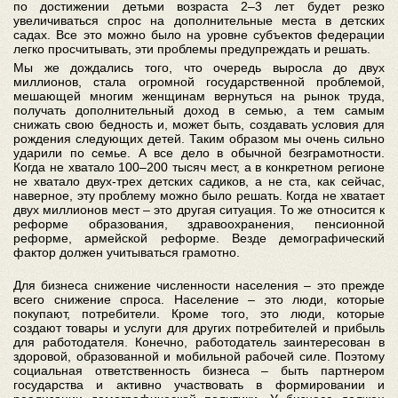
по достижении детьми возраста 2–3 лет будет резко
увеличиваться спрос на дополнительные места в детских
садах. Все это можно было на уровне субъектов федерации
легко просчитывать, эти проблемы предупреждать и решать.
Мы же дождались того, что очередь выросла до двух
миллионов, стала огромной государственной проблемой,
мешающей многим женщинам вернуться на рынок труда,
получать дополнительный доход в семью, а тем самым
снижать свою бедность и, может быть, создавать условия для
рождения следующих детей. Таким образом мы очень сильно
ударили по семье. А все дело в обычной безграмотности.
Когда не хватало 100–200 тысяч мест, а в конкретном регионе
не хватало двух-трех детских садиков, а не ста, как сейчас,
наверное, эту проблему можно было решать. Когда не хватает
двух миллионов мест – это другая ситуация. То же относится к
реформе образования, здравоохранения, пенсионной
реформе, армейской реформе. Везде демографический
фактор должен учитываться грамотно.
Для бизнеса снижение численности населения – это прежде
всего снижение спроса. Население – это люди, которые
покупают, потребители. Кроме того, это люди, которые
создают товары и услуги для других потребителей и прибыль
для работодателя. Конечно, работодатель заинтересован в
здоровой, образованной и мобильной рабочей силе. Поэтому
социальная ответственность бизнеса – быть партнером
государства и активно участвовать в формировании и