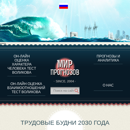
----
ОН-ЛАЙН
ПРОГНОЗЫ И
О ПРОГРАММЕ
ОЦЕНКА
АНАЛИТИКА
ХАРАКТЕРА
ОЦЕНКА ХАРАКТЕРA ЧЕЛОВЕКА
ЧЕЛОВЕКА ТЕСТ
ОЦЕНКА ХАРАКТЕРА ВЫДАЮЩИХСЯ ЛИЧНОСТЕЙ
ВОЛИКОВА
О ПРОГРАММЕ
· SINCE. 2004 ·
ОН-ЛАЙН ОЦЕНКА
О НАС
ТЕСТ НА СОВМЕСТИМОСТЬ ВОЛИКОВА
ВЗАИМООТНОШЕНИЙ
ТЕСТ ВОЛИКОВА
ПРОГНОЗЫ И АНАЛИТИКА
ТРУДОВЫЕ БУДНИ 2030 ГОДА