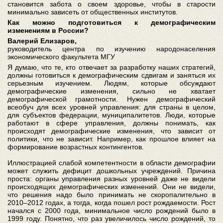
становится забота о своем здоровье, чтобы в старости
минимально зависеть от общественных институтов.
Как можно подготовиться к демографическим
изменениям в России?
Валерий Елизаров,
руководитель центра по изучению народонаселения
экономического факультета МГУ
Я думаю, что те, кто отвечает за разработку наших стратегий,
должны готовиться к демографическим сдвигам и заняться их
серьезным изучением. Людям, которые обсуждают
демографические изменения, сильно не хватает
демографической грамотности. Нужен демографический
всеобуч для всех уровней управления: для страны в целом,
для субъектов федерации, муниципалитетов. Люди, которые
работают в сфере управления, должны понимать, как
происходят демографические изменения, что зависит от
политики, что не зависит. Например, как прошлое влияет на
формирование возрастных контингентов.
Иллюстрацией слабой компетентности в области демографии
может служить дефицит дошкольных учреждений. Причина
проста: органы управления разных уровней даже не видели
происходящих демографических изменений. Они не видели,
что решения надо было принимать не скоропалительно в
2010–2012 годах, а тогда, когда пошел рост рождаемости. Рост
начался с 2000 года, минимальное число рождений было в
1999 году. Понятно, что раз увеличилось число рождений, то