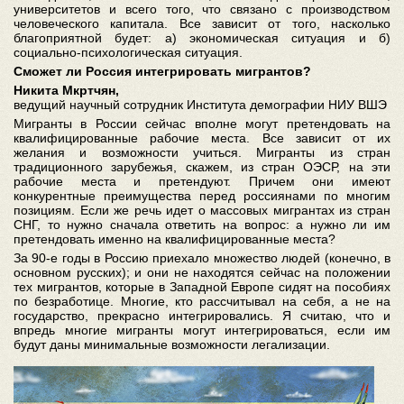
университетов и всего того, что связано с производством
человеческого капитала. Все зависит от того, насколько
благоприятной будет: а) экономическая ситуация и б)
социально-психологическая ситуация.
Сможет ли Россия интегрировать мигрантов?
Никита Мкртчян,
ведущий научный сотрудник Института демографии НИУ ВШЭ
Мигранты в России сейчас вполне могут претендовать на
квалифицированные рабочие места. Все зависит от их
желания и возможности учиться. Мигранты из стран
традиционного зарубежья, скажем, из стран ОЭСР, на эти
рабочие места и претендуют. Причем они имеют
конкурентные преимущества перед россиянами по многим
позициям. Если же речь идет о массовых мигрантах из стран
СНГ, то нужно сначала ответить на вопрос: а нужно ли им
претендовать именно на квалифицированные места?
За 90-е годы в Россию приехало множество людей (конечно, в
основном русских); и они не находятся сейчас на положении
тех мигрантов, которые в Западной Европе сидят на пособиях
по безработице. Многие, кто рассчитывал на себя, а не на
государство, прекрасно интегрировались. Я считаю, что и
впредь многие мигранты могут интегрироваться, если им
будут даны минимальные возможности легализации.