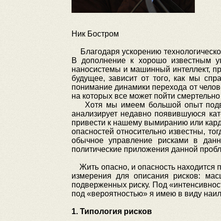
Ник Бостром
Благодаря ускорению технологического 
В дополнение к хорошо известным уг
наносистемы и машинный интеллект, пр
будущее, зависит от того, как мы сп
понимание динамики перехода от челове
на которых все может пойти смертельно
Хотя мы имеем большой опыт подвер
анализирует недавно появившуюся катег
привести к нашему вымиранию или кард
опасностей относительно известны, то
обычное управление рисками в данн
политические приложения данной пробл
Жить опасно, и опасность находится по
измерения для описания рисков: мас
подверженных риску. Под «интенсивност
под «вероятностью» я имею в виду наил
1. Типология рисков