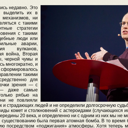
ись недавно. Это
о выделить их в
 механизмов, ни
вляться с такими
тные стратегии
овения с такими
дебные люди или
бильные аварии,
ия вулканов,
ая война, Вторая
ы, черной чумы и
сь многократно, и
 сформировалось
правлении такими
средственно для
точки зрения — с
а — даже самые
только рябью на
Они не повлияли
х и страдающих людей и не определили долгосрочную судьб
ды комет и столкновений с астероидами (случающихся ис
редины 20 века, и определенно ни с одним из них мы не мо
существованию была первая атомная бомба. В то время б
цию посредством «поджигания» атмосферы. Хотя теперь м