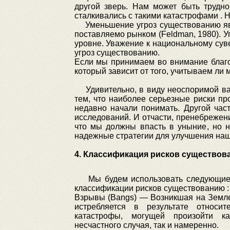
другой зверь. Нам может быть трудно
сталкивались с такими катастрофами . Н
Уменьшение угроз существованию явля
поставляемо рынком (Feldman, 1980). 
уровне. Уважение к национальному сув
угроз существованию.
Если мы принимаем во внимание благо
который зависит от того, учитываем ли м
Удивительно, в виду неоспоримой важн
тем, что наиболее серьезные риски п
недавно начали понимать. Другой ча
исследований. И отчасти, пренебрежен
что мы должны впасть в уныние, но н
надежные стратегии для улучшения наш
4. Классификация рисков существов
Мы будем использовать следующие 
классификации рисков существованию :
Взрывы (Bangs) — Возникшая на Земл
истребляется в результате относит
катастрофы, могущей произойти ка
несчастного случая, так и намеренно.