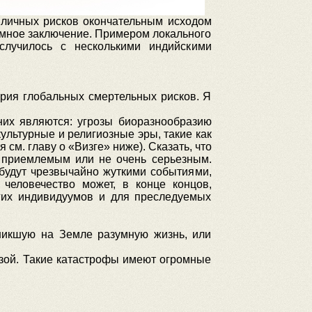
 личных рисков окончательным исходом
емное заключение. Примером локального
случилось с несколькими индийскими
гория глобальных смертельных рисков. Я
х являются: угрозы биоразнообразию
ультурные и религиозные эры, такие как
см. главу о «Визге» ниже). Сказать, что
я приемлемым или не очень серьезным.
будут чрезвычайно жуткими событиями,
человечество может, в конце концов,
огих индивидуумов и для преследуемых
зникшую на Земле разумную жизнь, или
озой. Такие катастрофы имеют огромные