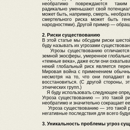
необратимо повреждаются таким
радикально уменьшают свой потенциал
может быть, например, смерть, необра
смертельного риска может быть ген
народностями). Другой пример — обращ
2. Риски существованию
В этой статье мы обсудим риски шестой
буду называть их угрозами существован
Угрозы существованию отличаются о
земной экосферы, умеренное глобальное
«темные века», даже если они охватываю
некий глобальный риск является пере
Мировая война с применением обычных
несмотря на то, что они попадают в
восстановиться. (С другой стороны, 
этнических групп.)
Я буду использовать следующее опред
Угроза существованию — это такой ри
необратимо и значительно сокращает ее
Угроза существованию — это такой рис
негативные последствия для всего буду
3. Уникальность проблемы угроз су