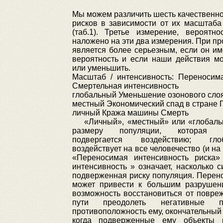
Мы можем различить шесть качественно
рисков в зависимости от их масштаба
(таб.1). Третье измерение, вероятн
наложено на эти два измерения. При пр
является более серьезным, если он им
вероятность и если наши действия мо
или уменьшить.
Масштаб / интенсивность: Переносим
Смертельная интенсивность
глобальный Уменьшение озонового сло
местный Экономический спад в стране 
личный Кража машины Смерть
«Личный», «местный» или «глобальн
размеру популяции, которая не
подвергается воздействию; гл
воздействует на все человечество (и на
«Переносимая интенсивность риска»
интенсивность » означает, насколько 
подверженная риску популяция. Перен
может привести к большим разрушени
возможность восстановиться от повре
пути преодолеть негативные п
противоположность ему, окончательный р
когда подверженные ему объекты и