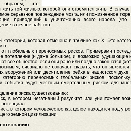
 образом, что
 жить той жизнью, которой они стремятся жить. В случае
тимое серьезное повреждение мозга, или пожизненное тюр
оцид, приводящий к уничтожению всего народа (что 
ение в вечное рабство.
 категории, которая отмечена в таблице как Х. Это кате
ию.
т глобальных переносимых рисков. Примерами последни
 потепление (и даже большое), и, возможно, удушающие к
т все общество, если они рано или поздно закончатся (хотя 
носимым, очевидно не означает сказать, что он являетс
 вооружений или десятилетие рейха в нацистском духе 
 категорию переносимых глобальных рисков, поскольку 
эти события будут местным смертельным риском для мн
еление риска существованию:
ск, в котором негативный результат или уничтожает во
 потенциал.
к, в котором человечество как целое находится под угр
щего земной цивилизации.
ществованию