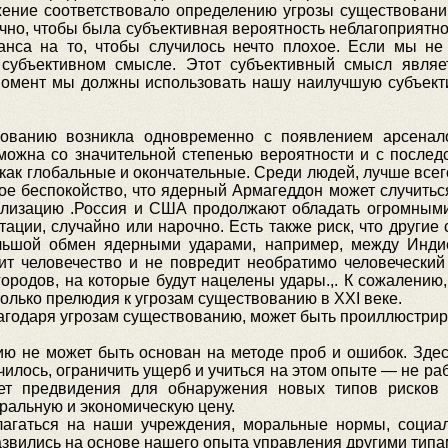
жение соответствовало определению угрозы существованию
чно, чтобы была субъективная вероятность неблагоприятно
нса на то, чтобы случилось нечто плохое. Если мы не 
 субъективном смысле. Этот субъективный смысл являе
омент мы должны использовать нашу наилучшую субъекти
ванию возникла одновременно с появлением арсенал
ожна со значительной степенью вероятности и с последс
как глобальные и окончательные. Среди людей, лучше все
ое беспокойство, что ядерный Армагеддон может случиться
илизацию .Россия и США продолжают обладать огромным
ации, случайно или нарочно. Есть также риск, что другие
ольшой обмен ядерными ударами, например, между Индие
ит человечество и не повредит необратимо человеческий 
ородов, на которые будут нацелены удары.,. К сожалению
олько прелюдия к угрозам существованию в XXI веке.
лагодаря угрозам существованию, может быть проиллюстри
не может быть основан на методе проб и ошибок. Здесь
чилось, ограничить ущерб и учиться на этом опыте — не ра
ет предвидения для обнаружения новых типов рисков 
ральную и экономическую цену.
ться на наши учреждения, моральные нормы, социаль
азвились на основе нашего опыта управления другими типа