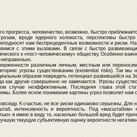
прогресса, человечество, возможно, быстро приближается
розам, вроде ядерного холокоста, перспективы быстро 
еподносят нам беспрецедентные возможности и риски. Наш
равимся с этими вызовами. В связи с быстро развиваю
ческого к «пост-человеческому» обществу. Особенно важно
 неправильно.
женности различным личным, местным или переносимы
орию: угрозы существованию (existential risks). Так мы
иальным образом повредить потенциал развившейся на Зе
гда как другие совершенно не замечаются. Угрозы существ
ом случае неэффективным. Последняя глава этой стат
емы. Более ясное понимание картины угроз позволит нам 
всюду. К счастью, не все риски одинаково серьезны. Для
штаб, интенсивность и вероятность. Под «масштабом»
ью» я имею в виду то, насколько большой вред будет при
учшую текущую субъективную оценку вероятности негативно