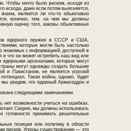
. Чтобы нечто было риском, исходя из
го исхода, даже если потом выясняется,
знаем, является ли что-то объективно
тся, конечно, тем, на чем мы должны
вную оценку того, каковы объективные
ов ядерного оружия в СССР и США.
твиями, которые могли быть настолько
го знакомых с информацией, доступной в
 и что он может истребить наш вид или
и ядерными арсеналами, которые могут
 страны могут однажды создать большие
й и Пакистаном, не является угрозой
потенциал. Такая война, однако, будет
, мы увидим, что ядерный Армагеддон и
рована следующими замечаниями.
 нет возможности учиться на ошибках.
ботает. Скорее, мы должны использовать
и готовности принимать решительные
ные позиции или политику в области
ми рисков. Угрозы существованию — это