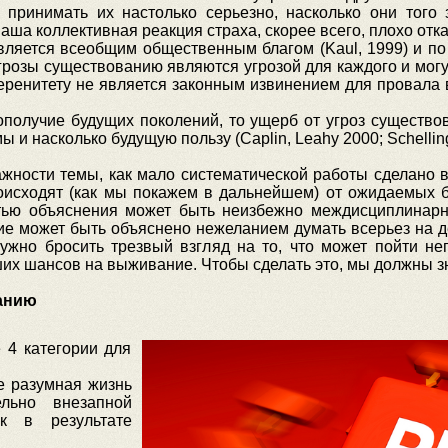
 принимать их настолько серьезно, насколько они того 
аша коллективная реакция страха, скорее всего, плохо отк
ется всеобщим общественным благом (Kaul, 1999) и по 
Угрозы существованию являются угрозой для каждого и мог
еренитету не является законным извинением для провала
получие будущих поколений, то ущерб от угроз существо
ы и насколько будущую пользу (Caplin, Leahy 2000; Schelli
ости темы, как мало систематической работы сделано в 
роисходят (как мы покажем в дальнейшем) от ожидаемых б
стью объяснения может быть неизбежно междисциплинарн
ие может быть объяснено нежеланием думать всерьез на де
ужно бросить трезвый взгляд на то, что может пойти не
их шансов на выживание. Чтобы сделать это, мы должны зн
анию
4 категории для
е разумная жизнь
ельно внезапной
к в результате