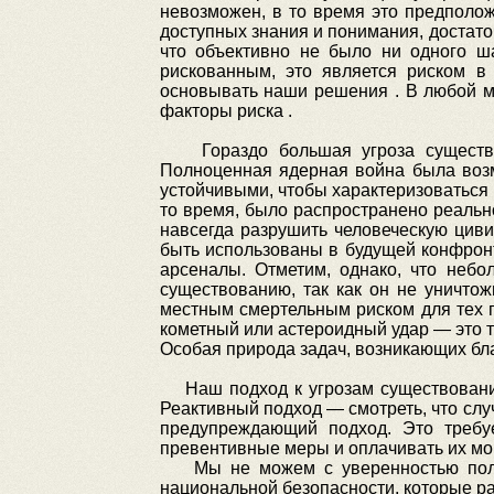
невозможен, в то время это предполо
доступных знания и понимания, достато
что объективно не было ни одного ша
рискованным, это является риском в
основывать наши решения . В любой м
факторы риска .
Гораздо большая угроза существо
Полноценная ядерная война была возм
устойчивыми, чтобы характеризоваться 
то время, было распространено реальн
навсегда разрушить человеческую цив
быть использованы в будущей конфронт
арсеналы. Отметим, однако, что неб
существованию, так как он не уничтож
местным смертельным риском для тех г
кометный или астероидный удар — это т
Особая природа задач, возникающих б
Наш подход к угрозам существованию 
Реактивный подход — смотреть, что слу
предупреждающий подход. Это требу
превентивные меры и оплачивать их мо
Мы не можем с уверенностью полага
национальной безопасности, которые р