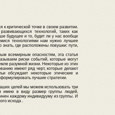
 к критической точке в своем развитии.
развивающихся технологий, таких как
е будущее и то, будет ли у нас вообще
щимися технологиями нам нужно лучшее
 знать, где расположены ловушки: пути,
м всемирным опасностям, эта статья
 называем риски событий, которые могут
мле разумной жизни. Некоторые из этих
ованию имеют ряд черт, которые делают
ьи обсуждает некоторые этические и
сформулировать лучшие стратегии.
 наших целей мы можем использовать три
 я имею в виду размер группы людей,
чинен каждому индивидууму из группы. И
го исхода .