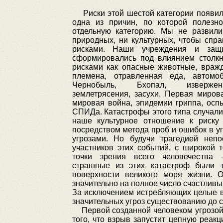
Риски этой шестой категории появил
одна из причин, по которой полезн
отдельную категорию. Мы не развили
природных, ни культурных, чтобы спра
рисками. Наши учреждения и защи
сформировались под влиянием столкн
рисками как опасные животные, враж
племена, отравленная еда, автомо
Чернобыль, Бхопал, извержен
землетрясения, засухи, Первая миров
мировая война, эпидемии гриппа, осп
СПИДа. Катастрофы этого типа случали
наше культурное отношение к риску
посредством метода проб и ошибок в у
угрозами. Но будучи трагедией непо
участников этих событий, с широкой 
точки зрения всего человечеств
страшные из этих катастроф были 
поверхности великого моря жизни. 
значительно на полное число счастливы
За исключением истребляющих целые ви
значительных угроз существованию до се
Первой созданной человеком угрозой 
того, что взрыв запустит цепную реак