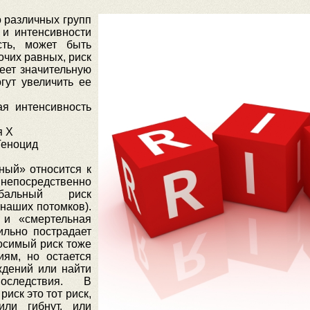
 различных групп
 и интенсивности
ость, может быть
очих равных, риск
еет значительную
гут увеличить ее
ая интенсивность
я Х
Геноцид
ый» относится к
посредственно
обальный риск
 наших потомков).
 и «смертельная
сильно пострадает
осимый риск тоже
ям, но остается
ждений или найти
оследствия. В
иск это тот риск,
ли гибнут, или