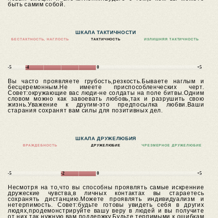
быть самим собой.
ШКАЛА ТАКТИЧНОСТИ
БЕСТАКТНОСТЬ, НАГЛОСТЬ
ТАКТИЧНОСТЬ
ИЗЛИШНЯЯ ТАКТИЧНОСТЬ
-5
-4
0
+5
Вы часто проявляете грубость,резкость.Бываете наглым и
бесцеремонным.Не имеете приспособленческих черт.
Совет:окружающие вас люди-не солдаты на поле битвы.Одним
словом можно как завоевать любовь,так и разрушить свою
жизнь.Уважение к другим-это предпосылка любви.Ваши
старания сохранят вам силы для позитивных дел.
ШКАЛА ДРУЖЕЛЮБИЯ
ВРАЖДЕБНОСТЬ
ДРУЖЕЛЮБИЕ
ЧРЕЗМЕРНОЕ ДРУЖЕЛЮБИЕ
-5
-2
0
+5
Несмотря на то,что вы способны проявлять самые искренние
дружеские чувства,в личных контактах вы стараетесь
сохранять дистанцию.Можете проявлять индивидуализм и
нетерпимость.
Совет:будьте готовы увидеть себя в других
людях,продемонстрируйте вашу веру в людей и вы получите
от них так нужную вам поддержку.Будьте терпимыми к ошибкам