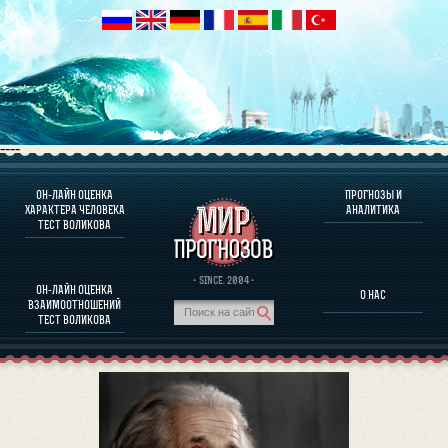
----
ОН-ЛАЙН ОЦЕНКА
ПРОГНОЗЫ И
О ПРОГРАММЕ
ХАРАКТЕРА ЧЕЛОВЕКА
АНАЛИТИКА
ТЕСТ ВОЛИКОВА
ОЦЕНКА ХАРАКТЕРA ЧЕЛОВЕКА
ОЦЕНКА ХАРАКТЕРА ВЫДАЮЩИХСЯ ЛИЧНОСТЕЙ
О ПРОГРАММЕ
· SINCE. 2004 ·
ОН-ЛАЙН ОЦЕНКА
О НАС
ТЕСТ НА СОВМЕСТИМОСТЬ ВОЛИКОВА
ВЗАИМООТНОШЕНИЙ
ПРОГНОЗЫ И АНАЛИТИКА
ТЕСТ ВОЛИКОВА