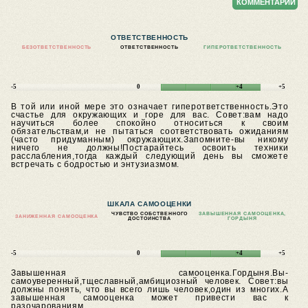
КОММЕНТАРИИ
ОТВЕТСТВЕННОСТЬ
БЕЗОТВЕТСТВЕННОСТЬ
ОТВЕТСТВЕННОСТЬ
ГИПЕРОТВЕТСТВЕННОСТЬ
-5
0
+4
+5
В той или иной мере это означает гиперответственность.Это
счастье для окружающих и горе для вас.
Совет:вам надо
научиться более спокойно относиться к своим
обязательствам,и не пытаться соответствовать ожиданиям
(часто придуманным) окружающих.Запомните-вы никому
ничего не должны!Постарайтесь освоить техники
расслабления,тогда каждый следующий день вы сможете
встречать с бодростью и энтузиазмом.
ШКАЛА САМООЦЕНКИ
ЧУВСТВО СОБСТВЕННОГО
ЗАВЫШЕННАЯ САМООЦЕНКА,
ЗАНИЖЕННАЯ САМООЦЕНКА
ДОСТОИНСТВА
ГОРДЫНЯ
-5
0
+4
+5
Завышенная самооценка.Гордыня.Вы-
самоуверенный,тщеславный,амбициозный человек.
Совет:вы
должны понять, что вы всего лишь человек,один из многих.А
завышенная самооценка может привести вас к
разочарованиям.