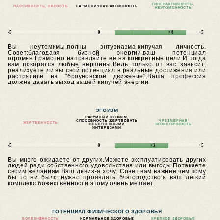
ГИПЕРАКТИВНОСТЬ,
ПАССИВНОСТЬ, ВЯЛОСТЬ
ГАРМОНИЧНАЯ АКТИВНОСТЬ
НЕУГОМОННОСТЬ
-5
0
+4
+5
Вы неутомимы,полны энтузиазма-кипучая личность.
Совет:благодаря бурной энергии,ваш потенциал
огромен.Грамотно направляйте её на конкретные цели.И тогда
вам покорятся любые вершины.Ведь только от вас зависит,
реализуете ли вы свой потенциал в реальные достижения или
растратите на "броуновское движение".Ваша профессия
должна давать выход вашей кипучей энергии.
ЭГОИЗМ
РАЗУМНЫЙ ЭГОИЗМ,
СПОСОБНОСТЬ ЖЕРТВОВАТЬ
ЧРЕЗМЕРНАЯ
ЖЕРТВЕННОСТЬ
СОБСТВЕННЫМИ
ЭГОИСТИЧНОСТЬ
ИНТЕРЕСАМИ
-5
0
+3
+5
Вы много ожидаете от других.Можете эксплуатировать других
людей ради собственного удовольствия или выгоды.Потакаете
своим желаниям.Ваш девиз-я хочу.
Совет:вам важнее,чем кому
бы то ни было нужно проявлять благородство,а ваш легкий
комплекс божественности этому очень мешает.
ПОТЕНЦИАЛ ФИЗИЧЕСКОГО ЗДОРОВЬЯ
БОЛЕЗНЕННОСТЬ
НОРМАЛЬНОЕ ЗДОРОВЬЕ
КРЕПКОЕ ЗДОРОВЬЕ