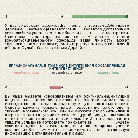
-5
0
+5
У вас лидерский характер.Вы полны энтузиазма.Обладаете
деловым чутьём,организаторским талантом,достаточным
честолюбием,упорством,способностью к концентрации.
Совет:чем выше гора,тем сильнее вам хочется на неё
взобраться.Карьера-это сфера,где ваша личность может
засверкать.Вам по силам сделать карьеру практически в любой
области.Судьба благоволит вам.Дерзайте!
ИРРАЦИОНАЛЬНАЯ, В ТОМ ЧИСЛЕ ИНТУИТИВНАЯ СОСТАВЛЯЮЩАЯ
ИНТЕЛЛЕКТА (ИИСИ)
НИЗКИЙ ПОТЕНЦИАЛ
СРЕДНИЙ ПОТЕНЦИАЛ
ГЕНИАЛЬНОСТЬ
-5
-1
0
+5
Вы чаще бываете консервативны,чем оригинальны.Интуиция
недостаточно проявлена.Творческой энергии может быть
много,но она не всегда находит пути для своего выражения.
Совет:в каком-то смысле ваше подсознание заключено в
тюрьму человеческого эго.Если вы сможете раздобыть ключ и
открыть замок,то увидите совсем другой мир,не имеющий
границ и наполненный новым смыслом.И тогда,всё,что вы
увидите,услышите,потрогаете,понюхаете,вы будете
чувствовать,как на осязаемом,так и на эфирном уровне
восприятия.Вы сможете воспринимать не отдельную
информацию,а фундаментальный смысл.