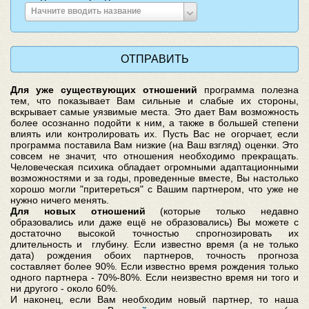
Введите
Начните вводить название
место
рождения
Для уже существующих отношений
программа полезна
тем, что показывает Вам сильные и слабые их стороны,
вскрывает самые уязвимые места. Это дает Вам возможность
более осознанно подойти к ним, а также в большей степени
влиять или контролировать их. Пусть Вас не огорчает, если
программа поставила Вам низкие (на Ваш взгляд) оценки. Это
совсем не значит, что отношения необходимо прекращать.
Человеческая психика обладает огромными адаптационными
возможностями и за годы, проведенные вместе, Вы настолько
хорошо могли "притереться" с Вашим партнером, что уже не
нужно ничего менять.
Для новых отношений
(которые только недавно
образовались или даже ещё не образовались) Вы можете с
достаточно высокой точностью спрогнозировать их
длительность и глубину. Если известно время (а не только
дата) рождения обоих партнеров, точность прогноза
составляет более 90%. Если известно время рождения только
одного партнера - 70%-80%. Если неизвестно время ни того и
ни другого - около 60%.
И наконец, если Вам необходим новый партнер, то наша