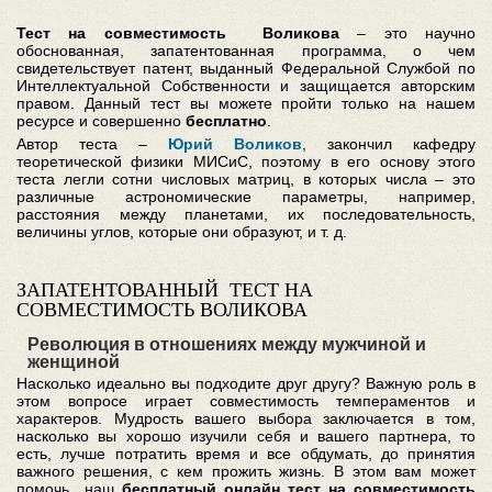
Тест на совместимость Воликова
– это научно
обоснованная, запатентованная программа, о чем
свидетельствует патент, выданный Федеральной Службой по
Интеллектуальной Собственности и защищается авторским
правом. Данный тест вы можете пройти только на нашем
ресурсе и совершенно
бесплатно
.
Автор теста –
Юрий Воликов
, закончил кафедру
теоретической физики МИСиС, поэтому в его основу этого
теста легли сотни числовых матриц, в которых числа – это
различные астрономические параметры, например,
расстояния между планетами, их последовательность,
величины углов, которые они образуют, и т. д.
ЗАПАТЕНТОВАННЫЙ ТЕСТ НА
СОВМЕСТИМОСТЬ ВОЛИКОВА
Революция в отношениях между мужчиной и
женщиной
Насколько идеально вы подходите друг другу? Важную роль в
этом вопросе играет совместимость темпераментов и
характеров. Мудрость вашего выбора заключается в том,
насколько вы хорошо изучили себя и вашего партнера, то
есть, лучше потратить время и все обдумать, до принятия
важного решения, с кем прожить жизнь. В этом вам может
помочь наш
бесплатный онлайн тест на совместимость