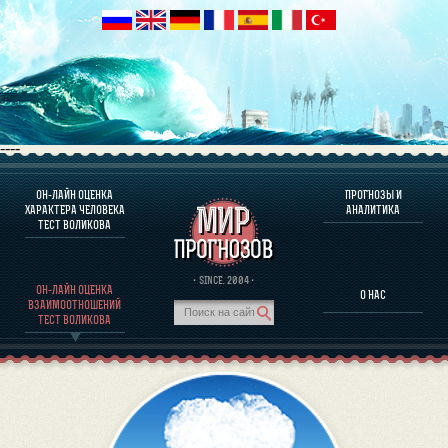
----
ОН-ЛАЙН ОЦЕНКА
ПРОГНОЗЫ И
О ПРОГРАММЕ
ХАРАКТЕРА ЧЕЛОВЕКА
АНАЛИТИКА
ТЕСТ ВОЛИКОВА
ОЦЕНКА ХАРАКТЕРA ЧЕЛОВЕКА
ОЦЕНКА ХАРАКТЕРА ВЫДАЮЩИХСЯ ЛИЧНОСТЕЙ
О ПРОГРАММЕ
· SINCE. 2004 ·
ОН-ЛАЙН ОЦЕНКА
О НАС
ТЕСТ НА СОВМЕСТИМОСТЬ ВОЛИКОВА
ВЗАИМООТНОШЕНИЙ
ПРОГНОЗЫ И АНАЛИТИКА
ТЕСТ ВОЛИКОВА