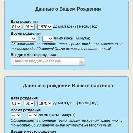
Данные о Вашем Рождении
Дата рождения
.
.
дд.мм.гг (день | месяц | год)
Время рождения
:
чч.мм (часы | минуты)
Обязательно заполните если время рождения известно с
точностью до 20 минут! Иначе оставьте незаполненым!
Введите место рождения
Введите
Начните вводить название
место
рождения
Данные о рождении Вашего партнёра
Дата рождения
.
.
дд.мм.гг (день | месяц | год)
Время рождения
:
чч.мм (часы | минуты)
Обязательно заполните если время рождения известно с
точностью до 20 минут! Иначе оставьте незаполненым!
Введите место рождения