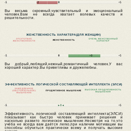
-5
-2
0
+5
Вы весьма скромный,чувствительный и эмоциональный
человек.Вам не всегда хватает волевых качеств и
решительности.
ЖЕНСТВЕННОСТЬ ХАРАКТЕРА
(ДЛЯ ЖЕНЩИН)
ОТСУТСТВИЕ
ОЧЕНЬ ЖЕНСТВЕННЫЙ
ЖЕНСТВЕННОСТЬ
ЖЕНСТВЕННОСТИ
ХАРАКТЕР
-5
0
+3
+5
Вы добрый,любящий,нежный,романтичный человек.У вас
хороший характер.Вы приветливы и дружелюбны.
ЭФФЕКТИВНОСТЬ ЛОГИЧЕСКОЙ СОСТАВЛЯЮЩЕЙ ИНТЕЛЛЕКТА (ЭЛСИ)
ЗАМЕДЛЕННОЕ
ВЫСОКАЯ ПРОДУКТИВНОСТЬ
(ОБСТОЯТЕЛЬНОЕ)
ПРОДУКТИВНОЕ МЫШЛЕНИЕ
МЫШЛЕНИЯ
МЫШЛЕНИЕ
-5
►0◄
+5
Эффективность логической составляющей интеллекта(ЭЛСИ)
показывает как быстро человек принимает решения и
насколько развито логическое мышление.Несмотря на то,что
учёба не всегда вам даётся легко,при наличии мотивации вы
способны обучиться практически всему и получать высокие