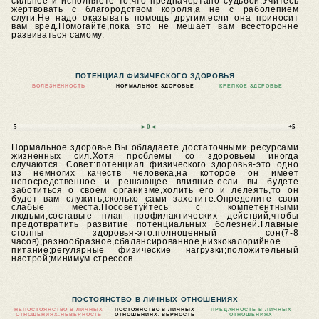
сильнее и исполняете то,что предначертано судьбой.Учитесь
жертвовать с благородством короля,а не с раболепием
слуги.Не надо оказывать помощь другим,если она приносит
вам вред.Помогайте,пока это не мешает вам всесторонне
развиваться самому.
ПОТЕНЦИАЛ ФИЗИЧЕСКОГО ЗДОРОВЬЯ
БОЛЕЗНЕННОСТЬ
НОРМАЛЬНОЕ ЗДОРОВЬЕ
КРЕПКОЕ ЗДОРОВЬЕ
-5
►0◄
+5
Нормальное здоровье.Вы обладаете достаточными ресурсами
жизненных сил.Хотя проблемы со здоровьем иногда
случаются.
Совет:потенциал физического здоровья-это одно
из немногих качеств человека,на которое он имеет
непосредственное и решающее влияние-если вы будете
заботиться о своём организме,холить его и лелеять,то он
будет вам служить,сколько сами захотите.Определите свои
слабые места.Посоветуйтесь с компетентными
людьми,составьте план профилактических действий,чтобы
предотвратить развитие потенциальных болезней.Главные
столпы здоровья-это:полноценный сон(7-8
часов);разнообразное,сбалансированное,низкокалорийное
питание;регулярные физические нагрузки;положительный
настрой;минимум стрессов.
ПОСТОЯНСТВО В ЛИЧНЫХ ОТНОШЕНИЯХ
НЕПОСТОЯНСТВО В ЛИЧНЫХ
ПОСТОЯНСТВО В ЛИЧНЫХ
ПРЕДАННОСТЬ В ЛИЧНЫХ
ОТНОШЕНИЯХ.
НЕВЕРНОСТЬ
ОТНОШЕНИЯХ. ВЕРНОСТЬ
ОТНОШЕНИЯХ