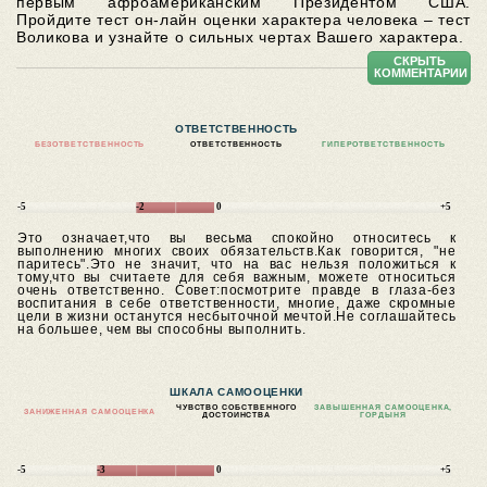
первым афроамериканским Президентом США.
Пройдите тест он-лайн оценки характера человека – тест
Воликова и узнайте о сильных чертах Вашего характера.
СКРЫТЬ
КОММЕНТАРИИ
ОТВЕТСТВЕННОСТЬ
БЕЗОТВЕТСТВЕННОСТЬ
ОТВЕТСТВЕННОСТЬ
ГИПЕРОТВЕТСТВЕННОСТЬ
-5
-2
0
+5
Это означает,что вы весьма спокойно относитесь к
выполнению многих своих обязательств.Как говорится, "не
паритесь".Это не значит, что на вас нельзя положиться к
тому,что вы считаете для себя важным, можете относиться
очень ответственно.
Совет:посмотрите правде в глаза-без
воспитания в себе ответственности, многие, даже скромные
цели в жизни останутся несбыточной мечтой.Не соглашайтесь
на большее, чем вы способны выполнить.
ШКАЛА САМООЦЕНКИ
ЧУВСТВО СОБСТВЕННОГО
ЗАВЫШЕННАЯ САМООЦЕНКА,
ЗАНИЖЕННАЯ САМООЦЕНКА
ДОСТОИНСТВА
ГОРДЫНЯ
-5
-3
0
+5