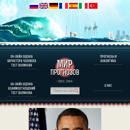
----
ОН-ЛАЙН ОЦЕНКА
ПРОГНОЗЫ И
О ПРОГРАММЕ
ХАРАКТЕРА ЧЕЛОВЕКА
АНАЛИТИКА
ТЕСТ ВОЛИКОВА
ОЦЕНКА ХАРАКТЕРA ЧЕЛОВЕКА
ОЦЕНКА ХАРАКТЕРА ВЫДАЮЩИХСЯ ЛИЧНОСТЕЙ
О ПРОГРАММЕ
· SINCE. 2004 ·
ОН-ЛАЙН ОЦЕНКА
О НАС
ТЕСТ НА СОВМЕСТИМОСТЬ ВОЛИКОВА
ВЗАИМООТНОШЕНИЙ
ПРОГНОЗЫ И АНАЛИТИКА
ТЕСТ ВОЛИКОВА