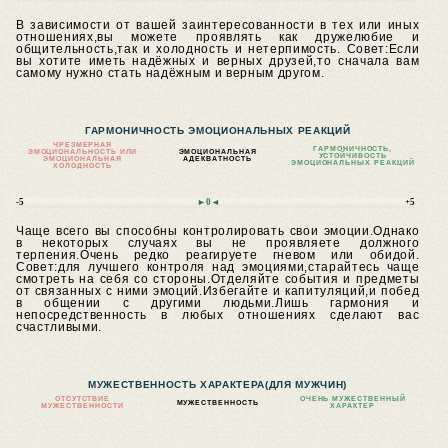
В зависимости от вашей заинтересованности в тех или иных
отношениях,вы можете проявлять как дружелюбие и
общительность,так и холодность и нетерпимость.
Совет:Если
вы хотите иметь надёжных и верных друзей,то сначала вам
самому нужно стать надёжным и верным другом.
ГАРМОНИЧНОСТЬ ЭМОЦИОНАЛЬНЫХ РЕАКЦИЙ
ЧРЕЗМЕРНАЯ
ГАРМОНИЧНОСТЬ,
ЭМОЦИОНАЛЬНОСТЬ ИЛИ
ЭМОЦИОНАЛЬНАЯ
УСТОЙЧИВОСТЬ
ЭМОЦИОНАЛЬНАЯ
АДЕКВАТНОСТЬ
ЭМОЦИОНАЛЬНЫХ РЕАКЦИЙ
ХОЛОДНОСТЬ
-5
►0◄
+5
Чаще всего вы способны контролировать свои эмоции.Однако
в некоторых случаях вы не проявляете должного
терпения.Очень редко реагируете гневом или обидой.
Совет:для лучшего контроля над эмоциями,старайтесь чаще
смотреть на себя со стороны.Отделяйте события и предметы
от связанных с ними эмоций.Избегайте и капитуляций,и побед
в общении с другими людьми.Лишь гармония и
непосредственность в любых отношениях сделают вас
счастливыми.
МУЖЕСТВЕННОСТЬ ХАРАКТЕРА
(ДЛЯ МУЖЧИН)
ОТСУТСТВИЕ
ОЧЕНЬ МУЖЕСТВЕННЫЙ
МУЖЕСТВЕННОСТЬ
МУЖЕСТВЕННОСТИ
ХАРАКТЕР