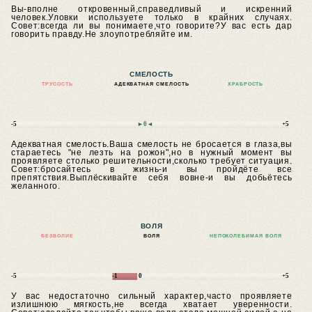
Вы-вполне откровенный,справедливый и искренний
человек.Уловки используете только в крайних случаях.
Совет:всегда ли вы понимаете,что говорите?У вас есть дар
говорить правду.Не злоупотребляйте им.
СМЕЛОСТЬ
ТРУСОСТЬ
АДЕКВАТНАЯ СМЕЛОСТЬ
ХРАБРОСТЬ
-5
►0◄
+5
Адекватная смелость.Ваша смелость не бросается в глаза,вы
стараетесь "не лезть на рожон",но в нужный момент вы
проявляете столько решительности,сколько требует ситуация.
Совет:бросайтесь в жизнь-и вы пройдёте все
препятствия.Выплёскивайте себя вовне-и вы добьётесь
желанного.
ВОЛЯ
БЕЗВОЛИЕ
ВОЛЯ
НЕПОКОЛЕБИМАЯ ВОЛЯ
-5
-1
0
+5
У вас недостаточно сильный характер,часто проявляете
излишнюю мягкость,не всегда хватает уверенности.