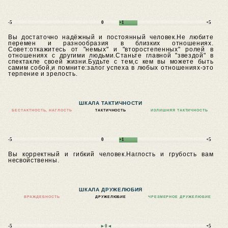
-5
0
+1
+5
Вы достаточно надёжный и постоянный человек.Не любите
перемен и разнообразия в близких отношениях.
Совет:откажитесь от "немых" и "второстепенных" ролей в
отношениях с другими людьми.Станьте главной "звездой" в
спектакле своей жизни.Будьте с тем,с кем вы можете быть
самим собой,и помните:залог успеха в любых отношениях-это
терпение и зрелость.
ШКАЛА ТАКТИЧНОСТИ
БЕСТАКТНОСТЬ, НАГЛОСТЬ
ТАКТИЧНОСТЬ
ИЗЛИШНЯЯ ТАКТИЧНОСТЬ
-5
0
+1
+5
Вы корректный и гибкий человек.Наглость и грубость вам
несвойственны.
ШКАЛА ДРУЖЕЛЮБИЯ
ВРАЖДЕБНОСТЬ
ДРУЖЕЛЮБИЕ
ЧРЕЗМЕРНОЕ ДРУЖЕЛЮБИЕ
-5
►0◄
+5