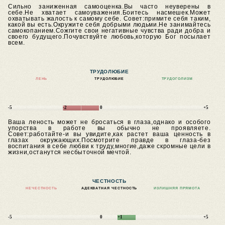
Сильно заниженная самооценка.Вы часто неуверены в
себе.Не хватает самоуважения.Боитесь насмешек.Может
охватывать жалость к самому себе.
Совет:примите себя таким,
какой вы есть.Окружите себя добрыми людьми.Не занимайтесь
самокопанием.Сожгите свои негативные чувства ради добра и
своего будущего.Почувствуйте любовь,которую Бог посылает
всем.
ТРУДОЛЮБИЕ
ЛЕНЬ
ТРУДОЛЮБИЕ
ТРУДОГОЛИЗМ
-5
-2
0
+5
Ваша леность может не бросаться в глаза,однако и особого
упорства в работе вы обычно не проявляете.
Совет:работайте-и вы увидите,как растет ваша ценность в
глазах окружающих.Посмотрите правде в глаза-без
воспитания в себе любви к труду,многие,даже скромные цели в
жизни,останутся несбыточной мечтой.
ЧЕСТНОСТЬ
НЕЧЕСТНОСТЬ
АДЕКВАТНАЯ ЧЕСТНОСТЬ
ИЗЛИШНЯЯ ПРЯМОТА
-5
0
+1
+5