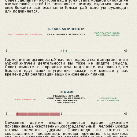
Совет:сделайте так,чтобы ваша воля стала мощной силой,а не
ахиллесовой пятой.Не позволяйте никому садиться вам на
шею.Делайте всё осознанно.Только раб вслепую руководит
или подчиняется.
ШКАЛА АКТИВНОСТИ
ГИПЕРАКТИВНОСТЬ,
ПАССИВНОСТЬ, ВЯЛОСТЬ
ГАРМОНИЧНАЯ АКТИВНОСТЬ
НЕУГОМОННОСТЬ
-5
►0◄
+5
Гармоничная активность.У вас нет недостатка в энергии,но и в
бурной,кипучей деятельности вы тоже не видите смысла.
Совет:помните о парадоксе:чем медленнее вы живёте,тем
быстрее идут ваши внутренние часы,и тем меньше у вас
времени для реализации ваших жизненных планов.
ЭГОИЗМ
РАЗУМНЫЙ ЭГОИЗМ,
СПОСОБНОСТЬ ЖЕРТВОВАТЬ
ЧРЕЗМЕРНАЯ
ЖЕРТВЕННОСТЬ
СОБСТВЕННЫМИ
ЭГОИСТИЧНОСТЬ
ИНТЕРЕСАМИ
-5
-4
0
+5
Служение другим людям является вашим духовным
призванием.Вы-жертвенный,сострадательный человек.Всегда
готовы помогать другим.
Совет:когда вы готовы к
состраданию,к прощению,к помощи другим,вы становитесь