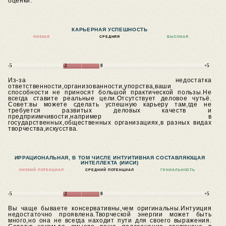
оценки.
КАРЬЕРНАЯ УСПЕШНОСТЬ
НИЗКАЯ
СРЕДНЯЯ
ВЫСОКАЯ
-5
-2
0
+5
Из-за недостатка
ответственности,организованности,упорства,ваши
способности не приносят большой практической пользы.Не
всегда ставите реальные цели.Отсутствует деловое чутьё.
Совет:вы можете сделать успешную карьеру там,где не
требуется развитых деловых качеств и
предприимчивости,например в
государственных,общественных организациях,в разных видах
творчества,искусства.
ИРРАЦИОНАЛЬНАЯ, В ТОМ ЧИСЛЕ ИНТУИТИВНАЯ СОСТАВЛЯЮЩАЯ
ИНТЕЛЛЕКТА (ИИСИ)
НИЗКИЙ ПОТЕНЦИАЛ
СРЕДНИЙ ПОТЕНЦИАЛ
ГЕНИАЛЬНОСТЬ
-5
-2
0
+5
Вы чаще бываете консервативны,чем оригинальны.Интуиция
недостаточно проявлена.Творческой энергии может быть
много,но она не всегда находит пути для своего выражения.