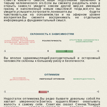
Совет:в каком-то смысле ваше подсознание заключено в
тюрьму человеческого эго.Если вы сможете раздобыть ключ и
открыть замок,то увидите совсем другой мир,не имеющий
границ и наполненный новым смыслом.И тогда,всё,что вы
увидите,услышите,потрогаете,понюхаете,вы будете
чувствовать,как на осязаемом,так и на эфирном уровне
восприятия.Вы сможете воспринимать не отдельную
информацию,а фундаментальный смысл.
СКЛОННОСТЬ К ЗАВИСИМОСТЯМ
СКЛОННОСТЬ К
ЗАВИСИМОСТЯМ
ОТСУТСТВИЕ СКЛОННОСТИ К
(АЛКОГОЛИЗМ, НАРКОМАНИЯ,
РЕАЛИСТИЧНОСТЬ
ЗАВИСИМОСТЯМ
ИГРОМАНИЯ, ЖЕЛАНИЕ УЙТИ
ОТ РЕАЛЬНОСТИ)
-5
0
+2
+5
Вы вполне здравомыслящий,рассудительный и осторожный
человек.Не склонны к большому риску и беспечности.
ОПТИМИЗМ
ПЕССИМИЗМ,
УМЕРЕННЫЙ ОПТИМИЗМ
ЖИЗНЕРАДОСТНОСТЬ
ДЕПРЕССИВНОСТЬ
-5
-1
0
+5
Недостаток оптимизма.Вы редко бываете довольны собой.Не
хватает уверенности.Боитесь худшего.Может охватывать
жалость к самому себе.
Совет:как сказал Сенека:"Каждый