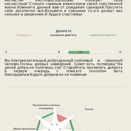
несчастен настолько,насколько полагает себя
несчастным".Станьте главным режиссёром своей собственной
жизни.Измените данный вам от рождения сценарий.Простите
себе абсолютно всё.Возьмите в союзники то,что делает вас
сильнее и увереннее.И будьте счастливы!
ДОБРОТА
ЗЛОБНОСТЬ
РАЗУМНАЯ ДОБРОТА
ИЗЛИШНЯЯ ДОБРОТА
-5
0
+2
+5
Вы-благожелательный,добродушный,терпимый и гуманный
человек.Полны добрых намерений.
Совет:есть поговорка:"Не
делай добра,не получишь зла".Старайтесь проявлять доброту
в первую очередь с теми,кто способен быть
благодарным.Будьте добрым,но не наивным.