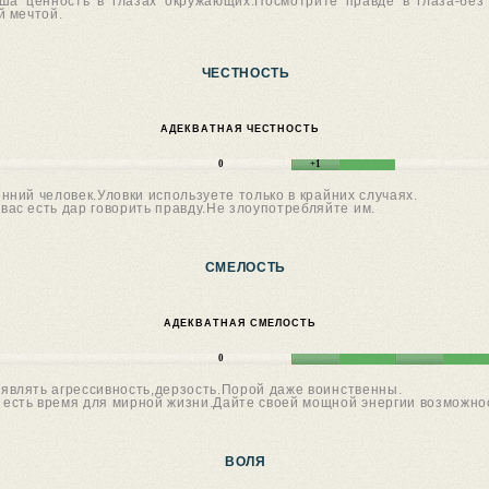
аша ценность в глазах окружающих.Посмотрите правде в глаза-без
й мечтой.
ЧЕСТНОСТЬ
АДЕКВАТНАЯ ЧЕСТНОСТЬ
0
+1
ний человек.Уловки используете только в крайних случаях.
вас есть дар говорить правду.Не злоупотребляйте им.
СМЕЛОСТЬ
АДЕКВАТНАЯ СМЕЛОСТЬ
0
влять агрессивность,дерзость.Порой даже воинственны.
 есть время для мирной жизни.Дайте своей мощной энергии возможнос
ВОЛЯ