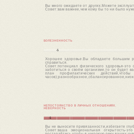
Вы много ожидаете от других.Можете эксплуат
Совет:вам важнее,чем кому бы то ни было нуж
БОЛЕЗНЕННОСТЬ
-5
Хорошее здоровье.Вы обладаете большим ре
справиться.
Совет:потенциал физического здоровья-это
заботиться о своём организме,то он будет в
план профилактических действий,чтобы
часов);разнообразное,сбалансированное,низк
НЕПОСТОЯНСТВО В ЛИЧНЫХ ОТНОШЕНИЯХ.
НЕВЕРНОСТЬ
-5
Вы не выносите привязанности,избегаете глу
Совет:ваша эмоциональная открытость-это
постарайтесь,чтобы в широкую реку ваших чув