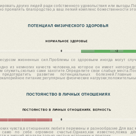
ировать других людей ради собственного удовольствия или выгоды.П
но проявлять благородство,а ваш легкий комплекс божественности эт
ПОТЕНЦИАЛ ФИЗИЧЕСКОГО ЗДОРОВЬЯ
НОРМАЛЬНОЕ ЗДОРОВЬЕ
0
+2
сурсом жизненных сил.Проблемы со здоровьем иногда могут случ
 одно из немногих качеств человека,на которое он имеет непосре
ам служить,сколько сами захотите.Определите свои слабые места.П
 предотвратить развитие потенциальных болезней.Главные 
окалорийное питание;регулярные физические нагрузки;положительны
ПОСТОЯНСТВО В ЛИЧНЫХ ОТНОШЕНИЯХ
ПОСТОЯНСТВО В ЛИЧНЫХ ОТНОШЕНИЯХ. ВЕРНОСТЬ
0
боких чувств,в отношениях любите перемены и разнообразие.Для вас 
 само по себе огромное счастье.Однако,как известно,ложка дё
ств и эмоций впадали только чистые источники и притоки.