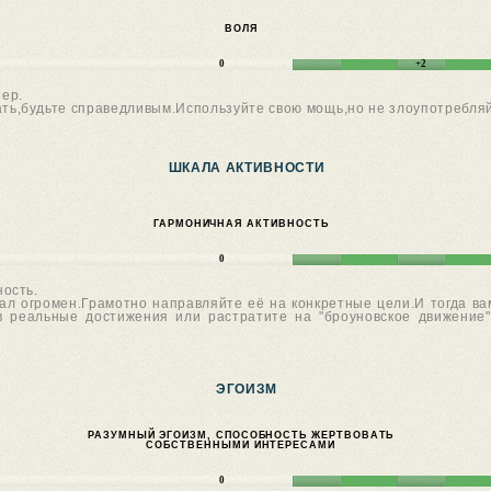
ВОЛЯ
0
+2
тер.
ать,будьте справедливым.Используйте свою мощь,но не злоупотребля
ШКАЛА АКТИВНОСТИ
ГАРМОНИЧНАЯ АКТИВНОСТЬ
0
ость.
ал огромен.Грамотно направляйте её на конкретные цели.И тогда в
 в реальные достижения или растратите на "броуновское движени
ЭГОИЗМ
РАЗУМНЫЙ ЭГОИЗМ, СПОСОБНОСТЬ ЖЕРТВОВАТЬ
СОБСТВЕННЫМИ ИНТЕРЕСАМИ
0