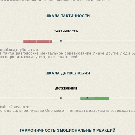
ШКАЛА ТАКТИЧНОСТИ
ТАКТИЧНОСТЬ
-1
0
егибким,грубоватым.
 такт,а разговор-не ментальное соревнование.Иначе другие люди б
 поранить как другого,так и самого себя.
ШКАЛА ДРУЖЕЛЮБИЯ
ДРУЖЕЛЮБИЕ
0
+1
юбный человек.
очень сильное чувство.Оно может поглощать,разрушать,возрождать,и
ГАРМОНИЧНОСТЬ ЭМОЦИОНАЛЬНЫХ РЕАКЦИЙ