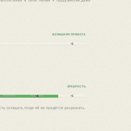
 воспитания в себе любви к труду,многие,даже
ИЗЛИШНЯЯ ПРЯМОТА
+5
ХРАБРОСТЬ
+4
+5
ть созидать,тогда ей не придётся разрушать.