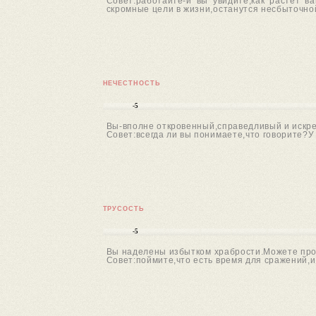
Совет:работайте-и вы увидите,как растет в
скромные цели в жизни,останутся несбыточно
НЕЧЕСТНОСТЬ
-5
Вы-вполне откровенный,справедливый и искрен
Совет:всегда ли вы понимаете,что говорите?У 
ТРУСОСТЬ
-5
Вы наделены избытком храбрости.Можете проя
Совет:поймите,что есть время для сражений,и