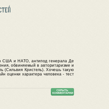
СТЕЙ
ер США и НАТО, антипод генерала Де
нения, обвиняемый в авторитаризме и
ь (Сильвия Кристель). Хочешь такую
н оценки характера человека - тест
СКРЫТЬ
КОММЕНТАРИИ