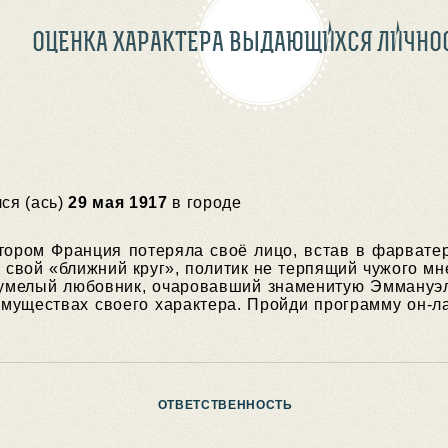
ОЦЕНКА ХАРАКТЕРА ВЫДАЮЩИХСЯ ЛИЧНО
ся (ась)
29 мая 1917
в городе
тором Франция потеряла своё лицо, встав в фарват
 свой «ближний круг», политик не терпящий чужого м
умелый любовник, очаровавший знаменитую Эммануэл
муществах своего характера. Пройди программу он-лай
ОТВЕТСТВЕННОСТЬ