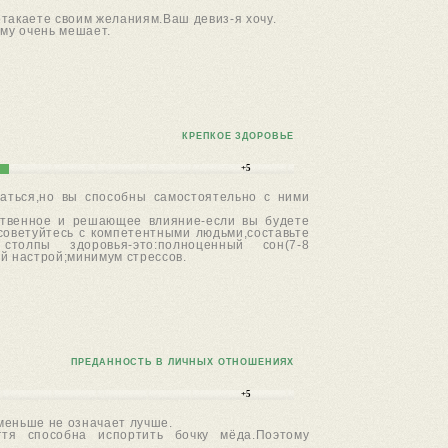
отакаете своим желаниям.Ваш девиз-я хочу.
ому очень мешает.
КРЕПКОЕ ЗДОРОВЬЕ
+5
аться,но вы способны самостоятельно с ними
дственное и решающее влияние-если вы будете
осоветуйтесь с компетентными людьми,составьте
столпы здоровья-это:полноценный сон(7-8
й настрой;минимум стрессов.
ПРЕДАННОСТЬ В ЛИЧНЫХ ОТНОШЕНИЯХ
+5
меньше не означает лучше.
гтя способна испортить бочку мёда.Поэтому