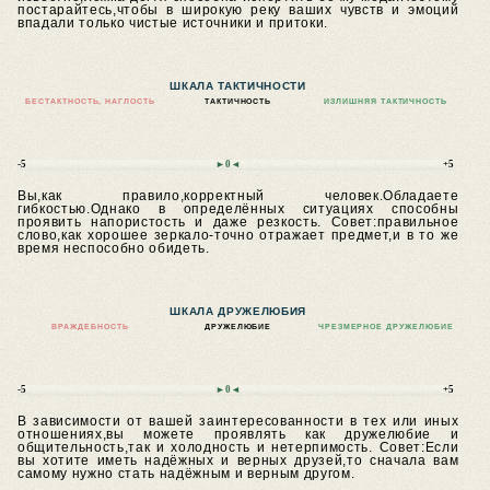
постарайтесь,чтобы в широкую реку ваших чувств и эмоций
впадали только чистые источники и притоки.
ШКАЛА ТАКТИЧНОСТИ
БЕСТАКТНОСТЬ, НАГЛОСТЬ
ТАКТИЧНОСТЬ
ИЗЛИШНЯЯ ТАКТИЧНОСТЬ
-5
►0◄
+5
Вы,как правило,корректный человек.Обладаете
гибкостью.Однако в определённых ситуациях способны
проявить напористость и даже резкость.
Совет:правильное
слово,как хорошее зеркало-точно отражает предмет,и в то же
время неспособно обидеть.
ШКАЛА ДРУЖЕЛЮБИЯ
ВРАЖДЕБНОСТЬ
ДРУЖЕЛЮБИЕ
ЧРЕЗМЕРНОЕ ДРУЖЕЛЮБИЕ
-5
►0◄
+5
В зависимости от вашей заинтересованности в тех или иных
отношениях,вы можете проявлять как дружелюбие и
общительность,так и холодность и нетерпимость.
Совет:Если
вы хотите иметь надёжных и верных друзей,то сначала вам
самому нужно стать надёжным и верным другом.