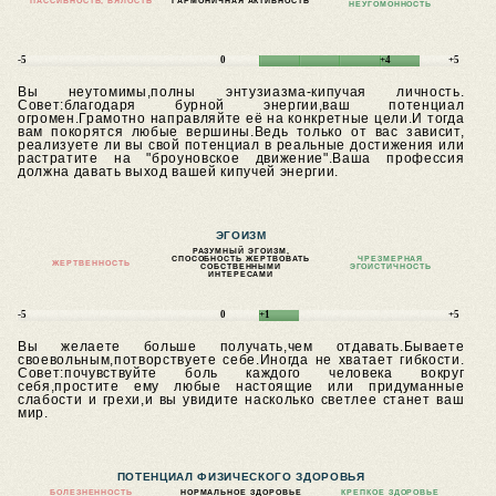
ПАССИВНОСТЬ, ВЯЛОСТЬ
ГАРМОНИЧНАЯ АКТИВНОСТЬ
НЕУГОМОННОСТЬ
-5
0
+4
+5
Вы неутомимы,полны энтузиазма-кипучая личность.
Совет:благодаря бурной энергии,ваш потенциал
огромен.Грамотно направляйте её на конкретные цели.И тогда
вам покорятся любые вершины.Ведь только от вас зависит,
реализуете ли вы свой потенциал в реальные достижения или
растратите на "броуновское движение".Ваша профессия
должна давать выход вашей кипучей энергии.
ЭГОИЗМ
РАЗУМНЫЙ ЭГОИЗМ,
СПОСОБНОСТЬ ЖЕРТВОВАТЬ
ЧРЕЗМЕРНАЯ
ЖЕРТВЕННОСТЬ
СОБСТВЕННЫМИ
ЭГОИСТИЧНОСТЬ
ИНТЕРЕСАМИ
-5
0
+1
+5
Вы желаете больше получать,чем отдавать.Бываете
своевольным,потворствуете себе.Иногда не хватает гибкости.
Совет:почувствуйте боль каждого человека вокруг
себя,простите ему любые настоящие или придуманные
слабости и грехи,и вы увидите насколько светлее станет ваш
мир.
ПОТЕНЦИАЛ ФИЗИЧЕСКОГО ЗДОРОВЬЯ
БОЛЕЗНЕННОСТЬ
НОРМАЛЬНОЕ ЗДОРОВЬЕ
КРЕПКОЕ ЗДОРОВЬЕ