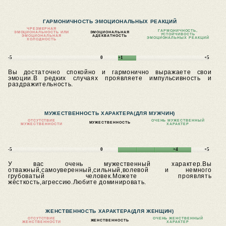
ГАРМОНИЧНОСТЬ ЭМОЦИОНАЛЬНЫХ РЕАКЦИЙ
ЧРЕЗМЕРНАЯ
ГАРМОНИЧНОСТЬ,
ЭМОЦИОНАЛЬНОСТЬ ИЛИ
ЭМОЦИОНАЛЬНАЯ
УСТОЙЧИВОСТЬ
ЭМОЦИОНАЛЬНАЯ
АДЕКВАТНОСТЬ
ЭМОЦИОНАЛЬНЫХ РЕАКЦИЙ
ХОЛОДНОСТЬ
-5
0
+1
+5
Вы достаточно спокойно и гармонично выражаете свои
эмоции.В редких случаях проявляете импульсивность и
раздражительность.
МУЖЕСТВЕННОСТЬ ХАРАКТЕРА
(ДЛЯ МУЖЧИН)
ОТСУТСТВИЕ
ОЧЕНЬ МУЖЕСТВЕННЫЙ
МУЖЕСТВЕННОСТЬ
МУЖЕСТВЕННОСТИ
ХАРАКТЕР
-5
0
+4
+5
У вас очень мужественный характер.Вы
отважный,самоуверенный,сильный,волевой и немного
грубоватый человек.Можете проявлять
жёсткость,агрессию.Любите доминировать.
ЖЕНСТВЕННОСТЬ ХАРАКТЕРА
(ДЛЯ ЖЕНЩИН)
ОТСУТСТВИЕ
ОЧЕНЬ ЖЕНСТВЕННЫЙ
ЖЕНСТВЕННОСТЬ
ЖЕНСТВЕННОСТИ
ХАРАКТЕР