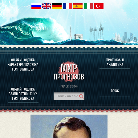
----
ОН-ЛАЙН ОЦЕНКА
ПРОГНОЗЫ И
О ПРОГРАММЕ
ХАРАКТЕРА ЧЕЛОВЕКА
АНАЛИТИКА
ТЕСТ ВОЛИКОВА
ОЦЕНКА ХАРАКТЕРA ЧЕЛОВЕКА
ОЦЕНКА ХАРАКТЕРА ВЫДАЮЩИХСЯ ЛИЧНОСТЕЙ
О ПРОГРАММЕ
· SINCE. 2004 ·
ОН-ЛАЙН ОЦЕНКА
О НАС
ТЕСТ НА СОВМЕСТИМОСТЬ ВОЛИКОВА
ВЗАИМООТНОШЕНИЙ
ПРОГНОЗЫ И АНАЛИТИКА
ТЕСТ ВОЛИКОВА