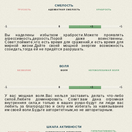
СМЕЛОСТЬ
ТРУСОСТЬ
АДЕКВАТНАЯ СМЕЛОСТЬ
ХРАБРОСТЬ
-5
0
+3
+5
Вы наделены избытком храбрости.Можете проявлять
агрессивность,дерзость.Порой даже воинственны.
Совет:поймите,что есть время для сражений,и есть время для
мирной жизни.Дайте своей мощной энергии возможность
созидать,тогда ей не придётся разрушать.
ВОЛЯ
БЕЗВОЛИЕ
ВОЛЯ
НЕПОКОЛЕБИМАЯ ВОЛЯ
-5
0
+3
+5
У вас мощная воля.Вас нельзя заставить делать что-либо
силой.Любите доминировать.
Совет:вам дана огромная
внутренняя сила,и только в ваших руках-будут ли люди вас
любить за благородство и силу или избегать за навязывание
им своей воли.Будьте авторитетным,но не авторитарным.
ШКАЛА АКТИВНОСТИ
ГИПЕРАКТИВНОСТЬ,