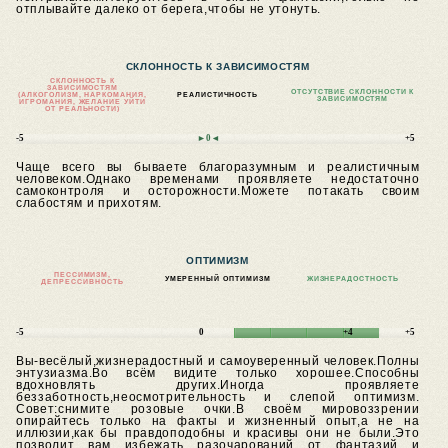
отплывайте далеко от берега,чтобы не утонуть.
СКЛОННОСТЬ К ЗАВИСИМОСТЯМ
СКЛОННОСТЬ К
ЗАВИСИМОСТЯМ
ОТСУТСТВИЕ СКЛОННОСТИ К
(АЛКОГОЛИЗМ, НАРКОМАНИЯ,
РЕАЛИСТИЧНОСТЬ
ЗАВИСИМОСТЯМ
ИГРОМАНИЯ, ЖЕЛАНИЕ УЙТИ
ОТ РЕАЛЬНОСТИ)
-5
►0◄
+5
Чаще всего вы бываете благоразумным и реалистичным
человеком.Однако временами проявляете недостаточно
самоконтроля и осторожности.Можете потакать своим
слабостям и прихотям.
ОПТИМИЗМ
ПЕССИМИЗМ,
УМЕРЕННЫЙ ОПТИМИЗМ
ЖИЗНЕРАДОСТНОСТЬ
ДЕПРЕССИВНОСТЬ
-5
0
+4
+5
Вы-весёлый,жизнерадостный и самоуверенный человек.Полны
энтузиазма.Во всём видите только хорошее.Способны
вдохновлять других.Иногда проявляете
беззаботность,неосмотрительность и слепой оптимизм.
Совет:снимите розовые очки.В своём мировоззрении
опирайтесь только на факты и жизненный опыт,а не на
иллюзии,как бы правдоподобны и красивы они не были.Это
позволит вам избежать разочарований от фантазий и