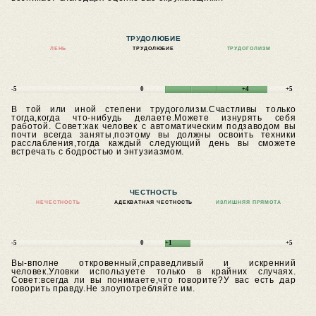
ТРУДОЛЮБИЕ
ЛЕНЬ
ТРУДОЛЮБИЕ
ТРУДОГОЛИЗМ
-5
0
+4
+5
В той или иной степени трудоголизм.Счастливы только
тогда,когда что-нибудь делаете.Можете изнурять себя
работой.
Совет:как человек с автоматическим подзаводом вы
почти всегда заняты,поэтому вы должны освоить техники
расслабления,тогда каждый следующий день вы сможете
встречать с бодростью и энтузиазмом.
ЧЕСТНОСТЬ
НЕЧЕСТНОСТЬ
АДЕКВАТНАЯ ЧЕСТНОСТЬ
ИЗЛИШНЯЯ ПРЯМОТА
-5
0
+1
+5
Вы-вполне откровенный,справедливый и искренний
человек.Уловки используете только в крайних случаях.
Совет:всегда ли вы понимаете,что говорите?У вас есть дар
говорить правду.Не злоупотребляйте им.