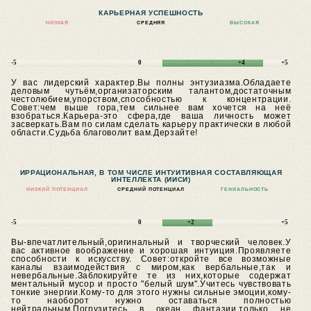
КАРЬЕРНАЯ УСПЕШНОСТЬ
НИЗКАЯ
СРЕДНЯЯ
ВЫСОКАЯ
-5
0
+4
+5
У вас лидерский характер.Вы полны энтузиазма.Обладаете
деловым чутьём,организаторским талантом,достаточным
честолюбием,упорством,способностью к концентрации.
Совет:чем выше гора,тем сильнее вам хочется на неё
взобраться.Карьера-это сфера,где ваша личность может
засверкать.Вам по силам сделать карьеру практически в любой
области.Судьба благоволит вам.Дерзайте!
ИРРАЦИОНАЛЬНАЯ, В ТОМ ЧИСЛЕ ИНТУИТИВНАЯ СОСТАВЛЯЮЩАЯ
ИНТЕЛЛЕКТА (ИИСИ)
НИЗКИЙ ПОТЕНЦИАЛ
СРЕДНИЙ ПОТЕНЦИАЛ
ГЕНИАЛЬНОСТЬ
-5
0
+2
+5
Вы-впечатлительный,оригинальный и творческий человек.У
вас активное воображение и хорошая интуиция.Проявляете
способности к искусству.
Совет:откройте все возможные
каналы взаимодействия с миром,как вербальные,так и
невербальные.Заблокируйте те из них,которые содержат
ментальный мусор и просто "белый шум".Учитесь чувствовать
тонкие энергии.Кому-то для этого нужны сильные эмоции,кому-
то наоборот нужно оставаться полностью
нейтральным.Погрузитесь в океан фантазии,только не