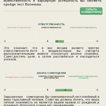
мужественность и карьерную успешность вы сможете,
пройдя тест Воликова.
СКРЫТЬ
КОММЕНТАРИИ
ОТВЕТСТВЕННОСТЬ
БЕЗОТВЕТСТВЕННОСТЬ
ОТВЕТСТВЕННОСТЬ
ГИПЕРОТВЕТСТВЕННОСТЬ
-5
0
+1
+5
Это означает, что в вас весьма развито чувство
ответственности.Хотя к вещам,которые вы считаете
малозначительными можете относиться вполне спокойно.
Совет:достичь цели, а затем расслабиться и насладиться
успехом.
ШКАЛА САМООЦЕНКИ
ЧУВСТВО СОБСТВЕННОГО
ЗАВЫШЕННАЯ САМООЦЕНКА,
ЗАНИЖЕННАЯ САМООЦЕНКА
ДОСТОИНСТВА
ГОРДЫНЯ
-5
0
+2
+5
Завышенная самооценка.Вы-самоуверенный,честолюбивый,в
меру тщеславный человек.
Совет:вы должны понять, что ваша
личная значимость не является вашим правом от рождения,а
возникает благодаря оценке вас окружающими.