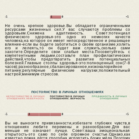
-5
-1
0
+5
Не очень крепкое здоровье.Вы обладаете ограниченными
ресурсами жизненных сил.У вас случаются проблемы со
здоровьем.Снижена адаптивность.
Совет:потенциал
физического здоровья-это одно из немногих качеств
человека,на которое он имеет непосредственное и решающее
влияние-если вы будете заботиться о своём организме,холить
его и лелеять,то он будет вам служить,сколько сами
захотите.Определите свои слабые места.Посоветуйтесь с
компетентными людьми,составьте план профилактических
действий,чтобы предотвратить развитие потенциальных
болезней.Главные столпы здоровья-это:полноценный сон(7-8
часов);разнообразное,сбалансированное,низкокалорийное
питание;регулярные физические нагрузки;положительный
настрой;минимум стрессов.
ПОСТОЯНСТВО В ЛИЧНЫХ ОТНОШЕНИЯХ
НЕПОСТОЯНСТВО В ЛИЧНЫХ
ПОСТОЯНСТВО В ЛИЧНЫХ
ПРЕДАННОСТЬ В ЛИЧНЫХ
ОТНОШЕНИЯХ.
НЕВЕРНОСТЬ
ОТНОШЕНИЯХ. ВЕРНОСТЬ
ОТНОШЕНИЯХ
-5
-3
0
+5
Вы не выносите привязанности,избегаете глубоких чувств,в
отношениях любите перемены и разнообразие.Для вас
меньше не означает лучше.
Совет:ваша эмоциональная
открытость-это само по себе огромное счастье.Однако,как
известно,ложка дёгтя способна испортить бочку мёда.Поэтому