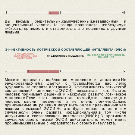
-5
-1
0
+5
Вы весьма решительный,самоуверенный,независимый и
эгоцентричный человек.Не всегда проявляете необходимую
гибкость,терпимость и отзывчивость в отношениях с другими
людьми.
ЭФФЕКТИВНОСТЬ ЛОГИЧЕСКОЙ СОСТАВЛЯЮЩЕЙ ИНТЕЛЛЕКТА (ЭЛСИ)
ЗАМЕДЛЕННОЕ
ВЫСОКАЯ ПРОДУКТИВНОСТЬ
(ОБСТОЯТЕЛЬНОЕ)
ПРОДУКТИВНОЕ МЫШЛЕНИЕ
МЫШЛЕНИЯ
МЫШЛЕНИЕ
-5
-3
0
+5
Можете проявлять шаблонное мышление и догматизм.Не
эрудированы.Учёба даётся с трудом.Иногда вас легко
одурачить.Не терпите абстракций. Эффективность логической
составляющей интеллекта(ЭЛСИ) показывает как быстро
человек принимает решения и насколько развито логическое
мышление.Если этот показатель низкий,это означает,что
человек мыслит медленно и не очень логично.Однако
принимаемые им решения могут быть более правильными,чем
людьми с высокой ЭЛСИ.Но это будет верно только в том
случае,если очень развита иррациональная,в том числе
интуитивная составляющая интеллекта(ИИСИ).В противном
случае,человек с низкой ЭЛСИ действительно может иметь
проблемы,связанные с неразвитостью своего интеллекта.