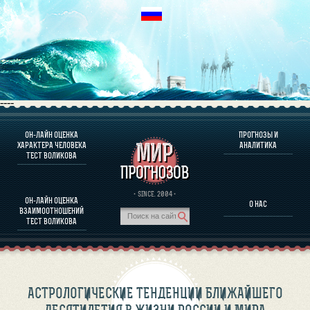
----
ОН-ЛАЙН ОЦЕНКА
ПРОГНОЗЫ И
О ПРОГРАММЕ
ХАРАКТЕРА ЧЕЛОВЕКА
АНАЛИТИКА
ТЕСТ ВОЛИКОВА
ОЦЕНКА ХАРАКТЕРA ЧЕЛОВЕКА
ОЦЕНКА ХАРАКТЕРА ВЫДАЮЩИХСЯ ЛИЧНОСТЕЙ
О ПРОГРАММЕ
· SINCE. 2004 ·
ОН-ЛАЙН ОЦЕНКА
О НАС
ТЕСТ НА СОВМЕСТИМОСТЬ ВОЛИКОВА
ВЗАИМООТНОШЕНИЙ
ПРОГНОЗЫ И АНАЛИТИКА
ТЕСТ ВОЛИКОВА
АСТРОЛОГИЧЕСКИЕ ТЕНДЕНЦИИ БЛИЖАЙШЕГО