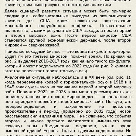
кризиса, коим ныне рисуют его некоторые аналитики.
Далее сценарий развития ситуации может быть примерно
следующим: соблазнительным выходом из экономического
кризиса для США может показаться развязывание
масштабного вооружённого конфликта. Показательным
является то, с каким результатом США выходила после первой
и второй мировых войн. После первой мировой США
становится крупной экономической державой, после второй
мировой — сверхдержавой.
Наиболее доходный бизнес — это война на чужой территории.
Будет ли это третьей мировой, покажет время. Но кривая на
рис. 2 выделяет 2016-2017 годы как начало такого конфликта,
который может продолжаться до 2022 года (на рис. 2 кривая в
этот год пересекает горизонтальную ось).
Аналогичная ситуация наблюдалась и в ХХ веке (см. рис. 1),
когда пересечение кривой с горизонтальной осью в 1918 и в
1945 годах указывало на окончание первой и второй мировых
войн. Период с 2022 по 2025 годы можно рассматривать как
период установления нового миропорядка — по аналогии с
постпериодами первой и второй мировых войн. По сути, это
перераспределение и закрепление на довольно
продолжительный период (примерно до 2082 года) новой
расстановки сил и влияния в мире. Не исключено, что события
второго и начала третьего десятилетия нынешнего века
создадут зоны объединения государств, что-то вроде
нынешней единой Европы. Только с другим содержанием. Не
столько экономическим, сколько политическим или, если