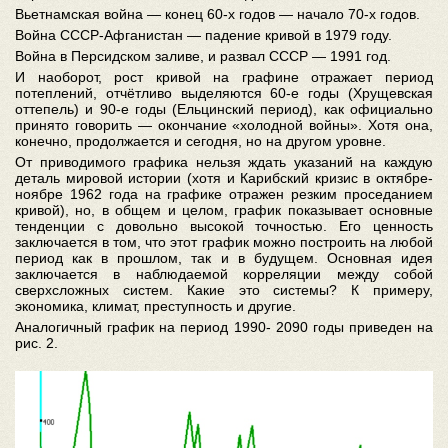
Вьетнамская война — конец 60-х годов — начало 70-х годов.
Война СССР-Афганистан — падение кривой в 1979 году.
Война в Персидском заливе, и развал СССР — 1991 год.
И наоборот, рост кривой на графине отражает период
потеплений, отчётливо выделяются 60-е годы (Хрущевская
оттепель) и 90-е годы (Ельцинский период), как официально
принято говорить — окончание «холодной войны». Хотя она,
конечно, продолжается и сегодня, но на другом уровне.
От приводимого графика нельзя ждать указаний на каждую
деталь мировой истории (хотя и Карибский кризис в октябре-
ноябре 1962 года на графике отражен резким проседанием
кривой), но, в общем и целом, график показывает основные
тенденции с довольно высокой точностью. Его ценность
заключается в том, что этот график можно построить на любой
период как в прошлом, так и в будущем. Основная идея
заключается в наблюдаемой корреляции между собой
сверхсложных систем. Какие это системы? К примеру,
экономика, климат, преступность и другие.
Аналогичный график на период 1990- 2090 годы приведен на
рис. 2.