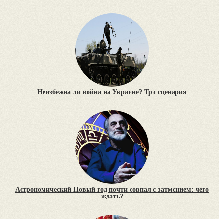
Неизбежна ли война на Украине? Три сценария
Астрономический Новый год почти совпал с затмением: чего
ждать?