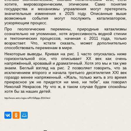
хотите, мировоззренческим, этическим. Само понятие
государства и механизмы управления могут претерпеть
значительные изменения к 2025 году. Описанные выше
возможные события могут послужить катализатором,
ускоряющим процесс.
Про геологические перемены, природные катаклизмы
сознательно не упоминаю, хотя агрессивность водной стихии
и тектонических процессов, начиная с 2011 года, только
возрастает. Что, кстати сказать, может дополнительно
способствовать переменам в мире.
Некоторые выводы. Кривая на рис. 1 часто опускалась ниже
горизонтальной оси, что описывает ХХ век как очень
напряжённый, кровавый и драматичный. Хотя это мы и так уже
знаем. Беглый взгляд на рис. 2 позволяет говорить, что за
исключением второго и начала третьего десятилетия ХХI век
гораздо менее напряженный. «Жаль, только жить в это время
прекрасное уж не придется ни мне, ни тебе", как говорил
Николай Некрасов. Ну что ж, в таком случае будем спокойны
хотя бы за наших детей.
http://www.astro-logia.ru/RUS/Appp-2014.html