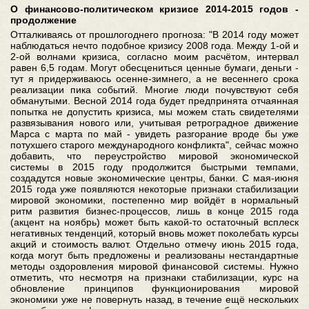
О финансово-политическом кризисе 2014-2015 годов -
продолжение
Отталкиваясь от прошлогоднего прогноза: "В 2014 году может
наблюдаться нечто подобное кризису 2008 года. Между 1-ой и
2-ой волнами кризиса, согласно моим расчётом, интервал
равен 6,5 годам. Могут обесцениться ценные бумаги, деньги -
тут я придерживаюсь осенне-зимнего, а не весеннего срока
реализации пика событий. Многие люди почувствуют себя
обманутыми. Весной 2014 года будет предпринята отчаянная
попытка не допустить кризиса, мы можем стать свидетелями
развязывания нового или, учитывая ретроградное движение
Марса с марта по май - увидеть разгорание вроде бы уже
потухшего старого международного конфликта", сейчас можно
добавить, что переустройство мировой экономической
системы в 2015 году продолжится быстрыми темпами,
создадутся новые экономические центры, банки. С мая-июня
2015 года уже появляются некоторые признаки стабилизации
мировой экономики, постепенно мир войдёт в нормальный
ритм развития бизнес-процессов, лишь в конце 2015 года
(акцент на ноябрь) может быть какой-то остаточный всплеск
негативных тенденций, который вновь может поколебать курсы
акций и стоимость валют. Отдельно отмечу июнь 2015 года,
когда могут быть предложены и реализованы нестандартные
методы оздоровления мировой финансовой системы. Нужно
отметить, что несмотря на признаки стабилизации, курс на
обновление принципов функционирования мировой
экономики уже не повернуть назад, в течение ещё нескольких