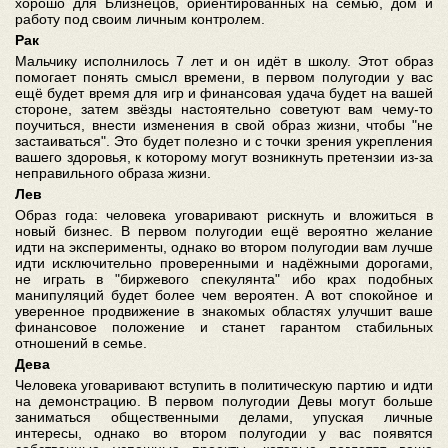
хорошо для Близнецов, ориентированных на семью, дом и
работу под своим личным контролем.
Рак
Мальчику исполнилось 7 лет и он идёт в школу. Этот образ
помогает понять смысл времени, в первом полугодии у вас
ещё будет время для игр и финансовая удача будет на вашей
стороне, затем звёзды настоятельно советуют вам чему-то
поучиться, внести изменения в свой образ жизни, чтобы "не
застаиваться". Это будет полезно и с точки зрения укрепления
вашего здоровья, к которому могут возникнуть претензии из-за
неправильного образа жизни.
Лев
Образ года: человека уговаривают рискнуть и вложиться в
новый бизнес. В первом полугодии ещё вероятно желание
идти на эксперименты, однако во втором полугодии вам лучше
идти исключительно проверенными и надёжными дорогами,
не играть в "биржевого спекулянта" ибо крах подобных
манипуляций будет более чем вероятен. А вот спокойное и
уверенное продвижение в знакомых областях улучшит ваше
финансовое положение и станет гарантом стабильных
отношений в семье.
Дева
Человека уговаривают вступить в политическую партию и идти
на демонстрацию. В первом полугодии Девы могут больше
заниматься общественными делами, упуская личные
интересы, однако во втором полугодии у вас появятся