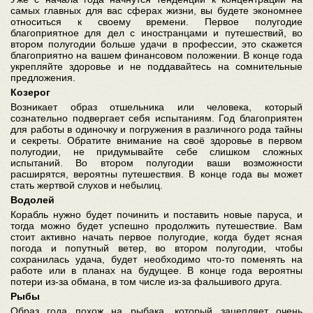
самых главных для вас сферах жизни, вы будете экономнее
относиться к своему времени. Первое полугодие
благоприятное для дел с иностранцами и путешествий, во
втором полугодии больше удачи в профессии, это скажется
благоприятно на вашем финансовом положении. В конце года
укрепляйте здоровье и не поддавайтесь на сомнительные
предложения.
Козерог
Возникает образ отшельника или человека, который
сознательно подвергает себя испытаниям. Год благоприятен
для работы в одиночку и погружения в различного рода тайны
и секреты. Обратите внимание на своё здоровье в первом
полугодии, не придумывайте себе слишком сложных
испытаний. Во втором полугодии ваши возможности
расширятся, вероятны путешествия. В конце года вы может
стать жертвой слухов и небылиц.
Водолей
Корабль нужно будет починить и поставить новые паруса, и
тогда можно будет успешно продолжить путешествие. Вам
стоит активно начать первое полугодие, когда будет ясная
погода и попутный ветер, во втором полугодии, чтобы
сохранилась удача, будет необходимо что-то поменять на
работе или в планах на будущее. В конце года вероятны
потери из-за обмана, в том числе из-за фальшивого друга.
Рыбы
Образ года похож на рыбака, который зацепляет очень