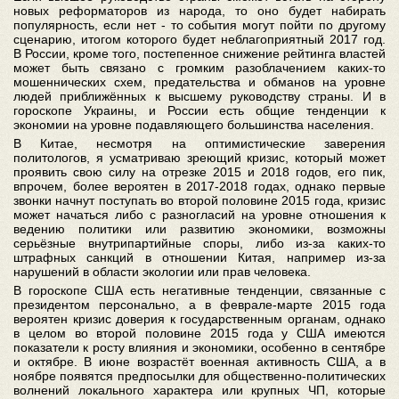
новых реформаторов из народа, то оно будет набирать
популярность, если нет - то события могут пойти по другому
сценарию, итогом которого будет неблагоприятный 2017 год.
В России, кроме того, постепенное снижение рейтинга властей
может быть связано с громким разоблачением каких-то
мошеннических схем, предательства и обманов на уровне
людей приближённых к высшему руководству страны. И в
гороскопе Украины, и России есть общие тенденции к
экономии на уровне подавляющего большинства населения.
В Китае, несмотря на оптимистические заверения
политологов, я усматриваю зреющий кризис, который может
проявить свою силу на отрезке 2015 и 2018 годов, его пик,
впрочем, более вероятен в 2017-2018 годах, однако первые
звонки начнут поступать во второй половине 2015 года, кризис
может начаться либо с разногласий на уровне отношения к
ведению политики или развитию экономики, возможны
серьёзные внутрипартийные споры, либо из-за каких-то
штрафных санкций в отношении Китая, например из-за
нарушений в области экологии или прав человека.
В гороскопе США есть негативные тенденции, связанные с
президентом персонально, а в феврале-марте 2015 года
вероятен кризис доверия к государственным органам, однако
в целом во второй половине 2015 года у США имеются
показатели к росту влияния и экономики, особенно в сентябре
и октябре. В июне возрастёт военная активность США, а в
ноябре появятся предпосылки для общественно-политических
волнений локального характера или крупных ЧП, которые