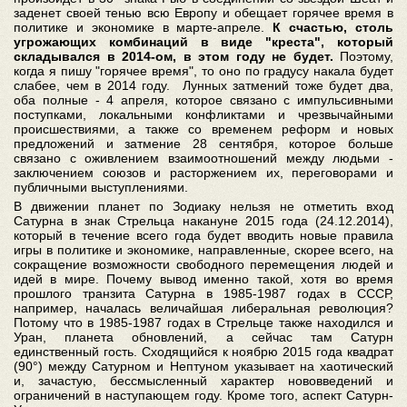
заденет своей тенью всю Европу и обещает горячее время в
политике и экономике в марте-апреле.
К счастью, столь
угрожающих комбинаций в виде "креста", который
складывался в 2014-ом, в этом году не будет.
Поэтому,
когда я пишу "горячее время", то оно по градусу накала будет
слабее, чем в 2014 году. Лунных затмений тоже будет два,
оба полные - 4 апреля, которое связано с импульсивными
поступками, локальными конфликтами и чрезвычайными
происшествиями, а также со временем реформ и новых
предложений и затмение 28 сентября, которое больше
связано с оживлением взаимоотношений между людьми -
заключением союзов и расторжением их, переговорами и
публичными выступлениями.
В движении планет по Зодиаку нельзя не отметить вход
Сатурна в знак Стрельца накануне 2015 года (24.12.2014),
который в течение всего года будет вводить новые правила
игры в политике и экономике, направленные, скорее всего, на
сокращение возможности свободного перемещения людей и
идей в мире. Почему вывод именно такой, хотя во время
прошлого транзита Сатурна в 1985-1987 годах в СССР,
например, началась величайшая либеральная революция?
Потому что в 1985-1987 годах в Стрельце также находился и
Уран, планета обновлений, а сейчас там Сатурн
единственный гость. Сходящийся к ноябрю 2015 года квадрат
(90°) между Сатурном и Нептуном указывает на хаотический
и, зачастую, бессмысленный характер нововведений и
ограничений в наступающем году. Кроме того, аспект Сатурн-