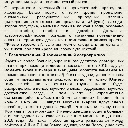
могут повлиять даже на финансовый рынок.
О вероятности чрезвычайных происшествий природного
характера. Выше нормы с точки зрения проявления
аномальных разрушительных природных явлений
(наводнения, землетрясения, циклоны и тайфуны) выглядит
второе полугодие, начиная с осени и до конца года, особенно
в сентябре, ноябре и декабре. Детальные
астрогеографические прогнозы с указанием потенциально
опасных территорий делаются ежемесячно в рамках проекта
"Живые гороскопы", за этим можно следить в интернете и
учитывать при планировании своих путешествий.
2. Развлекательный зодиакальный астропрогноз
Изучение пояса Зодиака, украшенного десятком драгоценных
планет, при помощи телескопа показало, что в 2015 году до
момента входа Юпитера в знак Девы (обратите внимание на
прямое значение этого слова!) больше удачи, денег и славы
будет у представителей мужского пола. Не только Юпитер
тому виной, но и остальная группа планет будет
распределена в пользу мужских знаков, поддерживая мужское
достоинство везде, в том числе в стремительно
скатывающейся к абсолютной женственности Европе. Но в
ночь с 10-го на 11 августа мужская энергия вдруг слегка
ослабнет, а может даже и упадёт, что склонит чашу весов
Фортуны в пользу женщин. Именно женщины будут в большей
степени удачливы и счастливы с этого момента и до конца
2015 года. Вот такая небесная драма разыграется между
войсками ИНЬ и ЯН на Земле, однако, хвала Зевсу, у нас есть