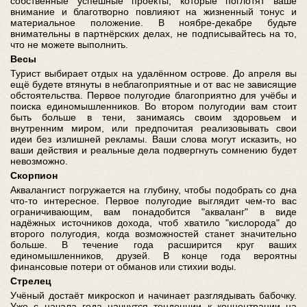
собственные успешные проекты, которые поглотят ваше
внимание и благотворно повлияют на жизненный тонус и
материальное положение. В ноябре-декабре будьте
внимательны в партнёрских делах, не подписывайтесь на то,
что не можете выполнить.
Весы
Турист выбирает отдых на удалённом острове. До апреля вы
ещё будете втянуты в неблагоприятные и от вас не зависящие
обстоятельства. Первое полугодие благоприятно для учёбы и
поиска единомышленников. Во втором полугодии вам стоит
быть больше в тени, занимаясь своим здоровьем и
внутренним миром, или предпочитая реализовывать свои
идеи без излишней рекламы. Ваши слова могут исказить, но
ваши действия и реальные дела подвергнуть сомнению будет
невозможно.
Скорпион
Аквалангист погружается на глубину, чтобы подобрать со дна
что-то интересное. Первое полугодие выглядит чем-то вас
ограничивающим, вам понадобится "акваланг" в виде
надёжных источников дохода, чтоб хватило "кислорода" до
второго полугодия, когда возможностей станет значительно
больше. В течение года расширится круг ваших
единомышленников, друзей. В конце года вероятны
финансовые потери от обманов или стихии воды.
Стрелец
Учёный достаёт микроскоп и начинает разглядывать бабочку.
Уже с начала года начнутся тенденции к концентрации на