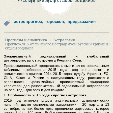
РУССКИЙ КРИЗИС И СУДЬБЫ ЗОДИАКОВ
астропрогноз,
гороскоп,
предсказания
Прогнозы и аналитика
›
Астрология
›
Прогноз-2015 от финского нострадамуса: русский кризис и
судьбы зодиаков
Эксклюзивный зодиакальный и глобальный
астропрогнозы от астролога Руслана Суси.
Профессиональный предсказатель высчитал по специальным
таблицам особенности 2015 года, ход финансового и
политического кризиса 2014-2015 годов; судьбу Украины, ЕС,
США, Китая и России в наступающем году; рассказал о
вероятности чрезвычайных происшествий природного
характера; дал развлекательный зодиакальный астропрогноз
на весь год - для всех и для каждого.
1. Особенности 2015 года - прогноз астролога.
2015 год отмечен рядом значительных астрологических
явлений: двумя солнечными затмениями - 20 марта и 13
сентября, из них более ярко проявлено мартовское, которое
произойдёт в 30° знака Рыб в соединении со звездой Шеат и