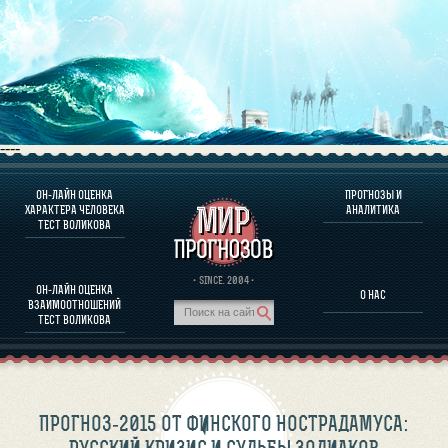
----
ОН-ЛАЙН ОЦЕНКА
ПРОГНОЗЫ И
О ПРОГРАММЕ
ХАРАКТЕРА ЧЕЛОВЕКА
АНАЛИТИКА
ТЕСТ ВОЛИКОВА
ОЦЕНКА ХАРАКТЕРA ЧЕЛОВЕКА
ОЦЕНКА ХАРАКТЕРА ВЫДАЮЩИХСЯ ЛИЧНОСТЕЙ
О ПРОГРАММЕ
· SINCE. 2004 ·
ОН-ЛАЙН ОЦЕНКА
О НАС
ТЕСТ НА СОВМЕСТИМОСТЬ ВОЛИКОВА
ВЗАИМООТНОШЕНИЙ
ПРОГНОЗЫ И АНАЛИТИКА
ТЕСТ ВОЛИКОВА
ПРОГНОЗ-2015 ОТ ФИНСКОГО НОСТРАДАМУСА: