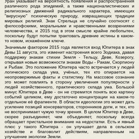
Уран указывает на вероятность появления и распространения
различного рода эпидемий, а также националистических и
религиозных движений радикального характера, имеющих
"вирусную" психическую природу, извращающих традиции
мировых религий. Знак Стрельца не случайно соотносят с
философскими, моральными и нравственными воззрениями
человечества, и 2015 год в этом смысле крайне любопытен,
поскольку будут попытки трактовать древние истины в каком-
то новом, искажённом ключе.
Значимым фактором 2015 года является вход Юпитера в знак
Девы 11 августа, это изменит настроения всего Зодиака, давая
поддержку знакам стихии Земля - Тельцу, Деве, Козерогу,
открывая новые возможности знакам Воды - Ракам, Скорпиону
и Рыбам. Это положение Юпитера часто встречается у людей
логического склада ума, учёных, тех кто опирается на
неопровержимые факты и статистику. На массовое сознание
это может повлиять в сторону увеличения популярности у
людей хозяйственного, практического склада ума. Большой
минус Юпитера в Деве - он не стремится понять всю картину
событий целиком, ему достаточно концентрации на каком-то
отдельном её фрагменте. В области идеологии это может дать
усиление позиций консерваторов, сторонников догм, и тех, кто
не воспринимает чужую точку зрения. В целом Юпитер в Деве,
скорее разъединяет, чем объединяет, поскольку всегда
обращает пристальное внимание на недостатки. Есть и явный
плюс у такого Юпитера - он улучшает дела в сельском
хозяйстве и благоволит действиям, направленным на
улучшение экологии Земли.