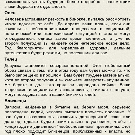
возможность узнать будущее более подробно - рассмотрим
знаки Зодиака по отдельности:
Овен
Человек настраивает резкость в бинокле, пытаясь рассмотреть
что-то вдалеке от себя. До апреля ваши планы, если они
связаны с неблагоприятными процессами в социальной,
политической или экономической ситуацией в стране могут
откладываться, однако затем время меняется, и уже во
втором полугодии вы найдёте себе интересное новое дело.
Год благоприятен для укрепления здоровья, дальние
путешествия будут редкими, но полезными для вас.
Телец
Девушка становится совершеннолетней. Этот любопытный
образ связан с тем, что в этом году вам будет можно то, что
было запрещено в прошлом. Вам будет труднее материально,
хотя во втором полугодии вы сможете наверстать упущенное.
Не берите в долг, это вряд ли оправдано сейчас. Ваши
творческие инициативы и личная жизнь, начиная с августа,
могут порадовать вас и ваших близких людей.
Близнецы
Записка, найденная в бутылке на берегу моря, серьёзно
повреждена водой, человек пытается прочесть послание. У
вас будет возможность заключить долгосрочный союз или
договор, однако будьте внимательны к условиям, чтобы в
конце года не удивляться "необоснованным" претензиям. Этот
год плохо подходит Близнецов, приближённых к власти, но