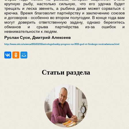
крупную рыбу, настолько сильную, что его удочка будет
трещать и леска звенеть, а рыбина даже может сорваться с
крючка. Время благоволит партнёрству и заключению союзов
и договоров - особенно во втором полугодии. В конце года вам
могут доверить ответственную задачу, однако берегитесь
обманов и срыва партнёрства из-за ошибок и
невнимательности к людям.
Руслан Суси, Дмитрий Алексеев
http://www.mk.ru/science/2014/12/15/astrologicheskiy-prognoz-na-2015-god-ot-finskogo-nostradamusa.html
Статьи раздела