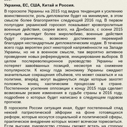
Украина, ЕС, США, Китай и Россия.
В гороскопе Украины на 2015 год видна тенденция к усилению
воинственности, роль дипломатии будет на минимуме, в этом
смысле более благоприятен следующий 2016 год. В первом
полугодии украинский гороскоп показывает кровопролитные
военные действия, скорее всего, на Донбассе, с осени 2015
ситуация выглядит более миролюбиво, военные действия
будут ограничены, возможно достижение перемирий
благодаря нестандартным дипломатическим ходам. В течение
всего года вероятен рост некоторой напряжённости на Западе
Украины, но не в военном смысле, там вероятно активное
проведение новых референдумов, инициирование выборов. В
целом послереволюционное руководство Украины не
потеряет завоёванных позиций, несмотря на снижение
популярности. К концу года экономику Украины ожидают
значительные сокращения объёмов, что может сказаться и на
политике, вперёд могут выдвинуться люди которые захотят
положить конец хаотическим процессам в стране.
Постепенное усиление оппозиции к концу 2015 года сделает
возможным резкие изменения в судьбе страны в 2016 году,
подробнее о которых будет написано в следующем годовом
прогнозе.
В гороскопе России ситуация иная, будет постепенный спад
некоей патриотической эйфории на фоне готовящихся
реформ, которые коснутся социальной и политической сферы,
практическое внедрение которых может всячески тормозиться.
Если высшее руководство страны сможет встать на сторону