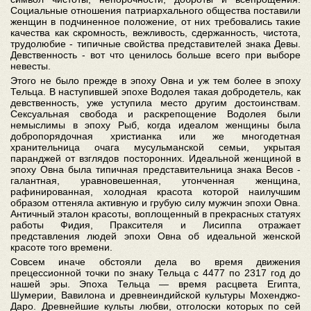
Социальные отношения патриархального общества поставили
женщин в подчиненное положение, от них требовались такие
качества как скромность, вежливость, сдержанность, чистота,
трудолюбие - типичные свойства представителей знака Девы.
Девственность - вот что ценилось больше всего при выборе
невесты.
Этого не было прежде в эпоху Овна и уж тем более в эпоху
Тельца. В наступившей эпохе Водолея такая добродетель, как
девственность, уже уступила место другим достоинствам.
Сексуальная свобода и раскрепощение Водолея были
немыслимы в эпоху Рыб, когда идеалом женщины была
добропорядочная христианка или же многодетная
хранительница очага мусульманской семьи, укрытая
паранджей от взглядов посторонних. Идеальной женщиной в
эпоху Овна была типичная представительница знака Весов -
галантная, уравновешенная, утонченная женщина,
рафинированная, холодная красота которой наилучшим
образом оттеняла активную и грубую силу мужчин эпохи Овна.
Античный эталон красоты, воплощенный в прекрасных статуях
работы Фидия, Праксителя и Лисиппа отражает
представления людей эпохи Овна об идеальной женской
красоте того времени.
Совсем иначе обстояли дела во время движения
прецессионной точки по знаку Тельца с 4477 по 2317 год до
нашей эры. Эпоха Тельца — время расцвета Египта,
Шумерии, Вавилона и древнеиндийской культуры Мохенджо-
Даро. Древнейшие культы любви, отголоски которых по сей