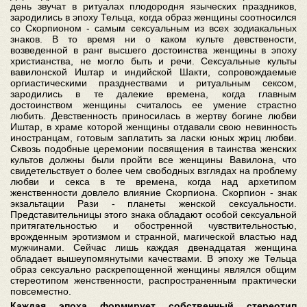
день звучат в ритуалах плодородня языческих праздников,
зародились в эпоху Тельца, когда образ женщины соотносился
со Скорпионом - самым сексуальным из всех зодиакальных
знаков. В то время ни о каком культе девствености,
возведенной в ранг высшего достоинства женщины в эпоху
христианства, не могло быть и речи. Сексуальные культы
вавилонской Иштар и индийской Шакти, сопровождаемые
оргиастическими празднествами и ритуальным сексом,
зародились в те далекие времена, когда главным
достоинством женщины считалось ее умение страстно
любить. Девственность приносилась в жертву богине любви
Иштар, в храме которой женщины отдавали свою невинность
иностранцам, готовым заплатить за ласки юных жриц любви.
Сквозь подобные церемонии посвящения в таинства женских
культов должны были пройти все женщины Вавилона, что
свидетельствует о более чем свободных взглядах на проблему
любви и секса в те времена, когда над архетипом
женственности довлело влияние Скорпиона. Скорпион - знак
экзальтации Рази - планеты женской сексуальности.
Представительницы этого знака обладают особой сексуальной
притягательностью и обостренной чувствительностью,
врожденным эротизмом и странной, магической властью над
мужчинами. Сейчас лишь каждая двенадцатая женщина
обладает вышеупомянутыми качествами. В эпоху же Тельца
образ сексуально раскрепощенной женщины являлся общим
стереотипом женственности, распространенным практически
повсеместно.
Каждая эпоха формирует собственный стереотип