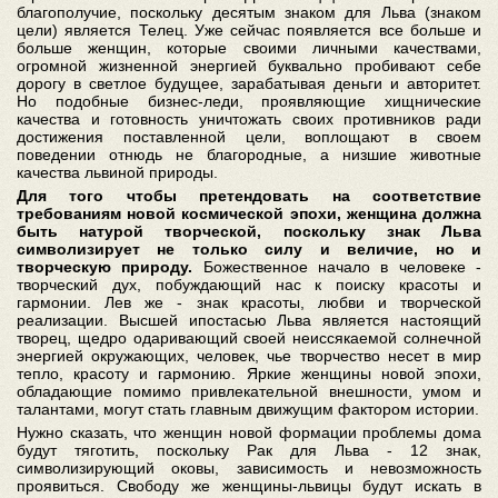
благополучие, поскольку десятым знаком для Льва (знаком
цели) является Телец. Уже сейчас появляется все больше и
больше женщин, которые своими личными качествами,
огромной жизненной энергией буквально пробивают себе
дорогу в светлое будущее, зарабатывая деньги и авторитет.
Но подобные бизнес-леди, проявляющие хищнические
качества и готовность уничтожать своих противников ради
достижения поставленной цели, воплощают в своем
поведении отнюдь не благородные, а низшие животные
качества львиной природы.
Для того чтобы претендовать на соответствие
требованиям новой космической эпохи, женщина должна
быть натурой творческой, поскольку знак Льва
символизирует не только силу и величие, но и
творческую природу.
Божественное начало в человеке -
творческий дух, побуждающий нас к поиску красоты и
гармонии. Лев же - знак красоты, любви и творческой
реализации. Высшей ипостасью Льва является настоящий
творец, щедро одаривающий своей неиссякаемой солнечной
энергией окружающих, человек, чье творчество несет в мир
тепло, красоту и гармонию. Яркие женщины новой эпохи,
обладающие помимо привлекательной внешности, умом и
талантами, могут стать главным движущим фактором истории.
Нужно сказать, что женщин новой формации проблемы дома
будут тяготить, поскольку Рак для Льва - 12 знак,
символизирующий оковы, зависимость и невозможность
проявиться. Свободу же женщины-львицы будут искать в