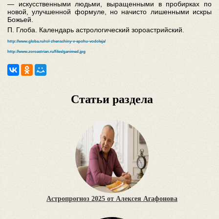
— искусственными людьми, выращенными в пробирках по
новой, улучшенной формуле, но начисто лишенными искры
Божьей.
П. Глоба. Календарь астрологический зороастрийский.
http://www.globa.ru/rol-zhenschiny-v-epohu-vodoleja/
http://www.zoroastrian.ru/files/ganimed.jpg
Статьи раздела
Астропрогноз 2025 от Алексея Агафонова