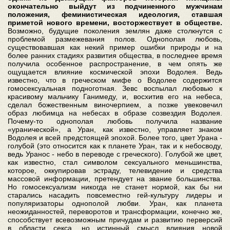
окончательно выйдут из подчиненного мужчинам
положения, феминистическая идеология, ставшая
приметой нового времени, восторжествует в обществе.
Возможно, будущие поколения землян даже столкнутся с
проблемой размежевания полов. Однополая любовь,
существовавшая как некий пример ошибки природы и на
более ранних стадиях развития общества, в последнее время
получила особенное распространение, в чем опять же
ощущается влияние космической эпохи Водолея. Ведь
известно, что в греческом мифе о Водолее содержится
гомосексуальная подноготная. Зевс воспылал любовью к
красивому мальчику Ганимеду, и, восхитив его на небеса,
сделал божественным виночерпием, а позже увековечил
образ любимца на небесах в образе созвездия Водолея.
Почему-то однополая любовь получила название
«уранической», а Уран, как известно, управляет знаком
Водолея и всей предстоящей эпохой. Более того, цвет Урана -
голубой (это относится как к планете Уран, так и к небосводу,
ведь Уранос - небо в переводе с греческого). Голубой же цвет,
как известно, стал символом сексуального меньшинства,
которое, оккупировав эстраду, телевидение и средства
массовой информации, претендует на звание большинства.
Но гомосексуализм никогда не станет нормой, как бы ни
старались насадить повсеместно гей-культуру лидеры и
популяризаторы однополой любви. Уран, как планета
неожиданностей, переворотов и трансформации, конечно же,
способствует всевозможным причудам и развитию перверсий
в области секса, но истинный смысл влияния новой