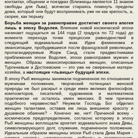
контактах, общении и поездках (Близнецы являются 11 знаком
свободы для Льва), всячески стараясь покинуть пределы
дома, который они будут воспринимать уже не как крепость, а,
скорее, как тюрьму.
Борьба женщин за равноправие достигнет своего апогея
лишь в эпоху Водолея.
Влияние новой космической эпохи
начинает ощущаться за 144 года (2 градуса по 72 года) до
момента перехода точки прецессии равноденствий в
следующий зодиакальный знак. Идеи феминизма и
эмансипации, пробудившиеся после французской революции,
пропагандируемые Жорж Санд, стали предвестниками
приближения эпохи Водолея, эпохи равноправия мужчин и
женщин. Образы эмансипированных женщин, описанные
Тургеневым и Достоевским — это уже не смиренные матери-
хозяйки, а
настоящие «львицы» будущей эпохи.
В эпоху Рыб женщины занимали подчиненное по отношению к
мужчинам положение, творческий потенциал женской
природы не был раскрыт и среди имен великих философов,
композиторов, писателей, художников и математиков
практически не осталось имен женских. В чем причина
подобного неравенства? Неужели Господь Бог обделил
женщин талантами, оставив им лишь внешнюю красоту и
душевное обаяние? - Конечно же, нет! Причиной всему -
космическое предопределение, согласно которому в эпоху
Рыб женщины воплощали архетип зодиакального знака Девы,
символизирующего долг, служение, подчиненное положение.
Идеальным образом женщины эпохи Рыб стала Дева Мария -
символ чистоты, непорочности, доброты и всепрощения.