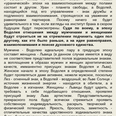
«уранической» эпохи на взаимоотношения между полами
состоит в другом. Уран - планета свободы, а Водолей,
находящийся под его управлением - знак дружбы и
подлинного взаимопонимания, строящегося на уважении и
равноправии партнеров. Посему ничего не будет
удивительного в том, если взгляды на институт брака в скором
будущем будут пересмотрены.
Судя по всему, в эпоху
Водолея отношения между мужчинами и женщинами
будут строиться не на стремлении подчинить один пол
другому, как это было раньше, а на идее равноправия,
взаимопонимания и поиске духовного единства.
Мужчине - Водолею идеальную пару в грядущую эпоху
составит женщина - Львица (в данном случае имеется в виду
не соответствие представителей полов зодиакальным знакам,
а воплощение в образах мужчин и женщин архетипических
качеств, имманентно присущих знакам Водолея и Льва).
Женское начало в эпоху Водолея в определенной степени
будет проявляться даже активнее, нежели мужское, поскольку
Лез - огненный знак, а Водолей - воздушный; во Льве Солнце -
источник жизненной энергии - находится в обители, а в
Водолее - в изгнании. Женщины - Львицы будут царить, и
требовать к себе подобающего отношения, проявляя
присущий знаку Льва артистизм. Представительницы
прекрасного пола будут всячески стремиться проявить
собственную индивидуальность, раскрыть творческий и
физический потенциал. Яркость, броскость, заметность -
отличительные качества царственного зодиакального знака