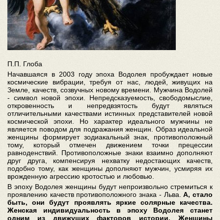
П.П. Глоба
Начавшаяся в 2003 году эпоха Водолея пробуждает новые
космические вибрации, требуя от нас, людей, живущих на
Земле, качеств, созвучных новому времени. Мужчина Водолей
- символ новой эпохи. Непредсказуемость, свободомыслие,
откровенность и непредвзятость будут являться
отличительными качествами истинных представителей новой
космической эпохи. Но характер идеального мужчины не
является поводом для подражания женщин. Образ идеальной
женщины формирует зодиакальный знак, противоположный
тому, который отмечен движением точки прецессии
равноденствий. Противоположные знаки взаимно дополняют
друг друга, компенсируя нехватку недостающих качеств,
подобно тому, как женщины дополняют мужчин, усмиряя их
врожденную агрессию кротостью и любовью.
В эпоху Водолея женщины будут непроизвольно стремиться к
проявлению качеств противоположного знака - Льва.
А, стало
быть, они будут проявлять яркие солярные качества.
Женская индивидуальность в эпоху Водолея станет
одним из движущих факторов истории. Женщины