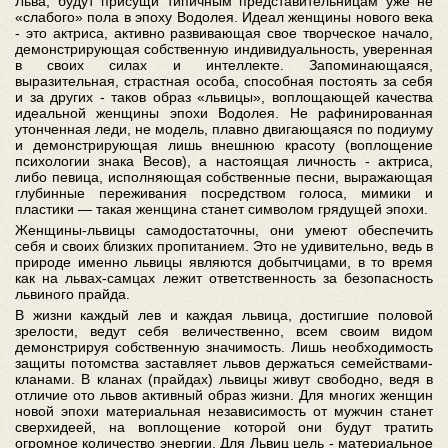
Льва, будут присущи типичным представительницам уже не
«слабого» пола в эпоху Водолея. Идеал женщины нового века
- это актриса, активно развивающая свое творческое начало,
демонстрирующая собственную индивидуальность, уверенная
в своих силах и интеллекте. Запоминающаяся,
выразительная, страстная особа, способная постоять за себя
и за других - таков образ «львицы», воплощающей качества
идеальной женщины эпохи Водолея. Не рафинированная
утонченная леди, не модель, плавно двигающаяся по подиуму
и демонстрирующая лишь внешнюю красоту (воплощение
психологии знака Весов), а настоящая личность - актриса,
либо певица, исполняющая собственные песни, выражающая
глубинные переживания посредством голоса, мимики и
пластики — такая женщина станет символом грядущей эпохи.
Женщины-львицы самодостаточны, они умеют обеспечить
себя и своих близких пропитанием. Это не удивительно, ведь в
природе именно львицы являются добытчицами, в то время
как на львах-самцах лежит ответственность за безопасность
львиного прайда.
В жизни каждый лев и каждая львица, достигшие половой
зрелости, ведут себя величественно, всем своим видом
демонстрируя собственную значимость. Лишь необходимость
защиты потомства заставляет львов держаться семействами-
кланами. В кланах (прайдах) львицы живут свободно, ведя в
отличие ото львов активный образ жизни. Для многих женщин
новой эпохи материальная независимость от мужчин станет
сверхидеей, на воплощение которой они будут тратить
огромное количество энергии. Для Львиц цель - материальное