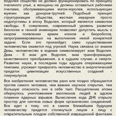
Водолея общество не должно функционировать по принципу
пчелиного улья, а женщины не должны оставаться рабочими
пчелами, обслуживающими маток-королев, использующих
мужчин как доноров-трутней. Подобный принцип
структуризации общества, жесткая иерархия просто
недопустимы в эпоху Водолея, который является символом
свободы. К сожалению, современный уровень развития
биологии и генной инженерии позволяет допустить мысль о
скором появлении армии клонов и биороботов,
запрограммированных на выполнение некой конкретной
задачи. Если это произойдет, само существование
человечества окажется под угрозой. Наука связана со знаком
Девы, человечество в зодиаке символизирует знак Водолея.
Дева - 8 знак для Водолея, знак трансформации,
качественного преображения, а в худшем случае, и смерти.
Развитие науки, в последние годы идущее опережающими
темпами, угрожает превратить человечество в энергетический
придаток цивилизации искусственных созданий -
гомункулусов.
Все изобретения человечества рано или поздно обращаются
против самого человека, чем важнее научное открытие, тем
большую опасность оно в себе таит. Расщепление атома
обернулось уничтожением миллионов людей в адском
пламени ядерных взрывов. Вычисление кода ДНК открыло
простор для синтеза новых форм органических соединений.
Все идет к тому, что в самом ближайшем будущем
человечеству придется столкнуться лицом к лицу с
отвратительным плодом собственной извращенной фантазии