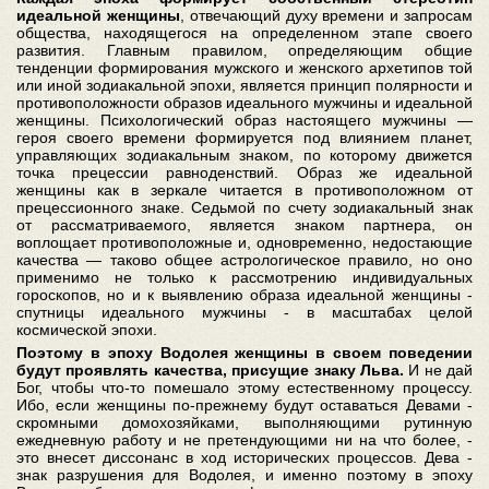
идеальной женщины
, отвечающий духу времени и запросам
общества, находящегося на определенном этапе своего
развития. Главным правилом, определяющим общие
тенденции формирования мужского и женского архетипов той
или иной зодиакальной эпохи, является принцип полярности и
противоположности образов идеального мужчины и идеальной
женщины. Психологический образ настоящего мужчины —
героя своего времени формируется под влиянием планет,
управляющих зодиакальным знаком, по которому движется
точка прецессии равноденствий. Образ же идеальной
женщины как в зеркале читается в противоположном от
прецессионного знаке. Седьмой по счету зодиакальный знак
от рассматриваемого, является знаком партнера, он
воплощает противоположные и, одновременно, недостающие
качества — таково общее астрологическое правило, но оно
применимо не только к рассмотрению индивидуальных
гороскопов, но и к выявлению образа идеальной женщины -
спутницы идеального мужчины - в масштабах целой
космической эпохи.
Поэтому в эпоху Водолея женщины в своем поведении
будут проявлять качества, присущие знаку Льва.
И не дай
Бог, чтобы что-то помешало этому естественному процессу.
Ибо, если женщины по-прежнему будут оставаться Девами -
скромными домохозяйками, выполняющими рутинную
ежедневную работу и не претендующими ни на что более, -
это внесет диссонанс в ход исторических процессов. Дева -
знак разрушения для Водолея, и именно поэтому в эпоху