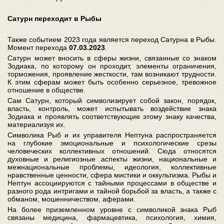
Сатурн переходит в Рыбы
Также событием 2023 года является переход Сатурна в Рыбы.
Момент перехода
07.03.2023
.
Сатурн может вносить в сферы жизни, связанные со знаком
Зодиака, по которому он проходит, элементы ограничения,
торможения, проявление жесткости, там возникают трудности.
К этим сферам может быть особенно серьезное, тревожное
отношение в обществе.
Сам Сатурн, который символизирует собой закон, порядок,
власть, контроль, может испытывать воздействие знака
Зодиака и проявлять соответствующие этому знаку качества,
материализуя их.
Символика Рыб и их управителя Нептуна распространяется
на глубокие эмоциональные и психологические срезы
человеческих коллективных отношений. Сюда относятся
духовные и религиозные аспекты жизни, национальные и
межнациональные проблемы, идеология, коллективные
нравственные ценности, сфера мистики и оккультизма. Рыбы и
Нептун ассоциируются с тайными процессами в обществе и
разного рода интригами и тайной борьбой за власть, а также с
обманом, мошенничеством, аферами.
На более приземленном уровне с символикой знака Рыб
связаны медицина, фармацевтика, психология, химия,