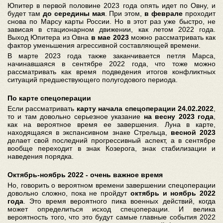
Юпитер в первой половине 2023 года опять идет по Овну, и
будет там
до середины мая
. При этом,
в феврале
проходит
снова по Марсу карты России. Но в этот раз уже быстро, не
зависая в стационарном движении, как летом 2022 года.
Выход Юпитера из Овна
в мае 2023
можно рассматривать как
фактор уменьшения агрессивной составляющей времени.
В марте 2023 года также заканчивается петля Марса,
начинавшаяся в сентябре 2022 года, что тоже можно
рассматривать как время подведения итогов конфликтных
ситуаций предшествующего полугодового периода.
По карте спецоперации
Если рассматривать
карту начала спецоперации 24.02.2022
,
то и там довольно серьезное указание
на весну 2023 года
,
как на вероятное время ее завершения. Луна в карте,
находящаяся в экспансивном знаке Стрельца,
весной 2023
делает свой последний прогрессивный аспект, а в сентябре
вообще переходит в знак Козерога, знак стабилизации и
наведения порядка.
Октябрь-ноябрь 2022 - очень важное время
Но, говорить о вероятном времени завершении спецоперации
довольно сложно, пока не пройдут
октябрь и ноябрь 2022
года
. Это время вероятного пика военных действий, когда
может определиться исход спецоперации. И велика
вероятность того, что это будут самые главные события 2022