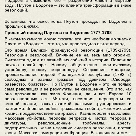
Недаром в символике его – разделение живой и мертвой
воды. Плутон в Водолее – это планета трансформации в знаке
революций.
Вспомним, что было, когда Плутон проходил по Водолею в
прошлых циклах.
Прошлый проход Плутона по Водолею 1777-1798
В каком-то смысле можно сказать: все, что необходимо знать о
Плутоне в Водолее – это то, что происходило в этот период.
Это время Великой французской революции (1789-1799).
Революции революций. Влияние ее на весь мир огромно.
Считается одним из важнейших событий в истории. Положило
начало навой эре. Новому общественно политическому
устройству, новому миропорядку. Свержение монархии,
провозглашение первой Французской республики (1792 г.)
свободных и равных граждан под девизом «Свобода,
равенство, братство». Но Плутон в Водолее - это не только
сама революция и ее результаты, ее свершения. Это и то, как
она проходила, как жила Франция, да и вся Европа 10
революционных лет. Мятежи, восстания, перевороты со
сменой власти, захватываемой разными группировками и
партиями. Внешние войны, гражданская война, экономический
кризис, продовольственные кризисы. Казнь короля и королевы,
массовые убийства, периоды репрессий, чистки, террора и
диктатуры, революционные трибуналы, аресты
подозрительных, казни недавних лидеров революции, потоки
крови. Массовая эмиграция из Франции. В конечном итоге –