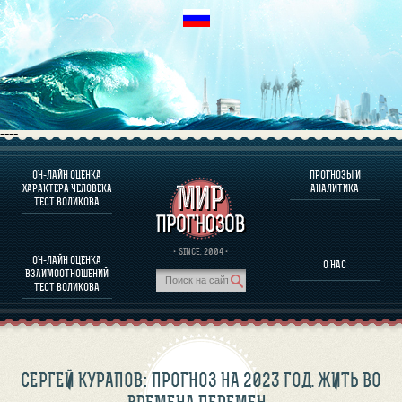
----
ОН-ЛАЙН ОЦЕНКА
ПРОГНОЗЫ И
О ПРОГРАММЕ
ХАРАКТЕРА ЧЕЛОВЕКА
АНАЛИТИКА
ТЕСТ ВОЛИКОВА
ОЦЕНКА ХАРАКТЕРA ЧЕЛОВЕКА
ОЦЕНКА ХАРАКТЕРА ВЫДАЮЩИХСЯ ЛИЧНОСТЕЙ
О ПРОГРАММЕ
· SINCE. 2004 ·
ОН-ЛАЙН ОЦЕНКА
О НАС
ТЕСТ НА СОВМЕСТИМОСТЬ ВОЛИКОВА
ВЗАИМООТНОШЕНИЙ
ПРОГНОЗЫ И АНАЛИТИКА
ТЕСТ ВОЛИКОВА
СЕРГЕЙ КУРАПОВ: ПРОГНОЗ НА 2023 ГОД. ЖИТЬ ВО