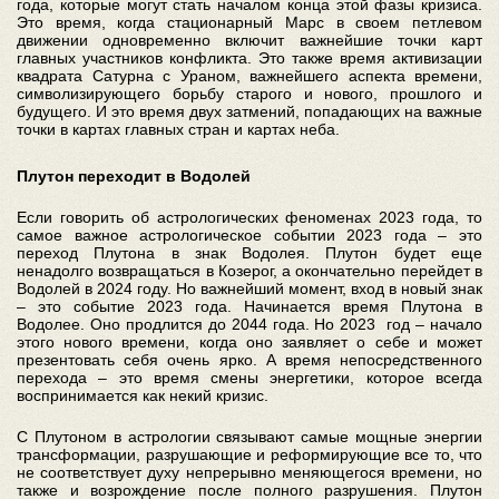
года, которые могут стать началом конца этой фазы кризиса.
Это время, когда стационарный Марс в своем петлевом
движении одновременно включит важнейшие точки карт
главных участников конфликта. Это также время активизации
квадрата Сатурна с Ураном, важнейшего аспекта времени,
символизирующего борьбу старого и нового, прошлого и
будущего. И это время двух затмений, попадающих на важные
точки в картах главных стран и картах неба.
Плутон переходит в Водолей
Если говорить об астрологических феноменах 2023 года, то
самое важное астрологическое событии 2023 года – это
переход Плутона в знак Водолея. Плутон будет еще
ненадолго возвращаться в Козерог, а окончательно перейдет в
Водолей в 2024 году. Но важнейший момент, вход в новый знак
– это событие 2023 года. Начинается время Плутона в
Водолее. Оно продлится до 2044 года. Но 2023 год – начало
этого нового времени, когда оно заявляет о себе и может
презентовать себя очень ярко. А время непосредственного
перехода – это время смены энергетики, которое всегда
воспринимается как некий кризис.
С Плутоном в астрологии связывают самые мощные энергии
трансформации, разрушающие и реформирующие все то, что
не соответствует духу непрерывно меняющегося времени, но
также и возрождение после полного разрушения. Плутон