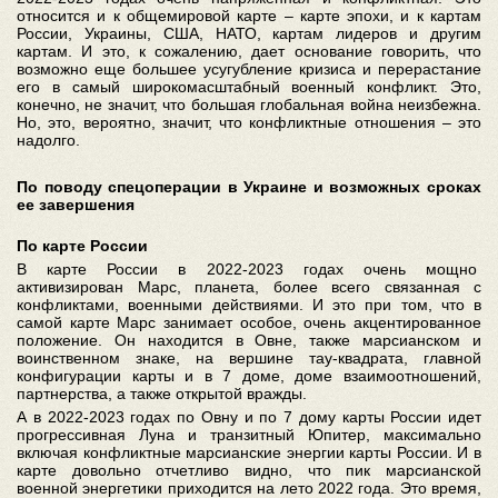
относится и к общемировой карте – карте эпохи, и к картам
России, Украины, США, НАТО, картам лидеров и другим
картам. И это, к сожалению, дает основание говорить, что
возможно еще большее усугубление кризиса и перерастание
его в самый широкомасштабный военный конфликт. Это,
конечно, не значит, что большая глобальная война неизбежна.
Но, это, вероятно, значит, что конфликтные отношения – это
надолго.
По поводу спецоперации в Украине и возможных сроках
ее завершения
По карте России
В карте России в 2022-2023 годах очень мощно
активизирован Марс, планета, более всего связанная с
конфликтами, военными действиями. И это при том, что в
самой карте Марс занимает особое, очень акцентированное
положение. Он находится в Овне, также марсианском и
воинственном знаке, на вершине тау-квадрата, главной
конфигурации карты и в 7 доме, доме взаимоотношений,
партнерства, а также открытой вражды.
А в 2022-2023 годах по Овну и по 7 дому карты России идет
прогрессивная Луна и транзитный Юпитер, максимально
включая конфликтные марсианские энергии карты России. И в
карте довольно отчетливо видно, что пик марсианской
военной энергетики приходится на лето 2022 года. Это время,