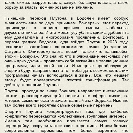
также символизирует власть, самую большую власть, а также
борьбу за власть, доминирование и влияние.
Нынешний переход Плутона в Водолей имеет особую
значимость еще по двум причинам. Во-первых, этот переход
происходит в период кризиса смены глобальных
двухсотлетних эпох. И это может усугублять кризис, добавлять
ему драматизма и многообразия проявлений. Во-вторых, в
первом градусе Водолея, куда войдет Плутон в 2023 году,
находится важнейшая «программная точка» (соединение
Сатурна с Юпитером) карты новой, только что начавшейся
эпохи «Воздуха». Это значит, что в ближайшие несколько лет
очень ярко должны проявлять себя важнейшие эволюционные
программы, идеи новой эпохи. И мощные преобразующие
энергии будут направлены на то, чтобы дать возможность этим
программам начать воплощаться в жизнь. Все, что мешает
этому, будет подвергаться жесткой трансформации. Так
действуют энергии Плутона.
Плутон, проходя по знаку Зодиака, направляет интенсивные
потоки трансформирующей энергии в те сферы жизни, за
которые символически отвечает данный знак Зодиака. Именно
там более всего вероятны самые серьезные перемены.
Энергии Плутона концентрируются там, где наиболее
конфликтно пересекаются коллективные, групповые интересы.
Именно там необходимо произвести самую главную
перестройку, разрушить отжившие стереотипы. И чем больше
сопротивление переменам, тем более вероятно, что