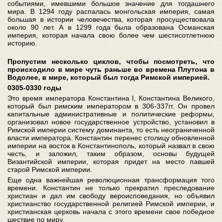
событиями, имевшими большое значение для тогдашнего
мира. В 1294 году распалась монгольская империя, самая
большая в истории человечества, которая просуществовала
около 90 лет. А в 1299 года была образована Османская
империя, которая начала свою более чем шестисотлетнюю
историю.
Пропустим несколько циклов, чтобы посмотреть, что
происходило в мире чуть раньше во времена Плутона в
Водолее, в мире, который был тогда Римской империей.
0305-0330 годы
Это время императора Константина I, Константина Великого,
который был римским императором в 306-337гг. Он провел
капитальные административные и политические реформы,
организовал новое государственное устройство, установил в
Римской империи систему доминанта, то есть неограниченной
власти императора. Константин перенес столицу обновленной
империи на восток в Константинополь, который назвал в свою
честь, и заложил, таким образом, основы будущей
Византийской империи, которая придет на место павшей
старой Римской империи.
Еще одна важнейшая революционная трансформация того
времени. Константин не только прекратил преследование
христиан и дал им свободу вероисповедания, но объявил
христианство государственной религией Римской империи, и
христианская церковь начала с этого времени свое победное
шествие по миру.