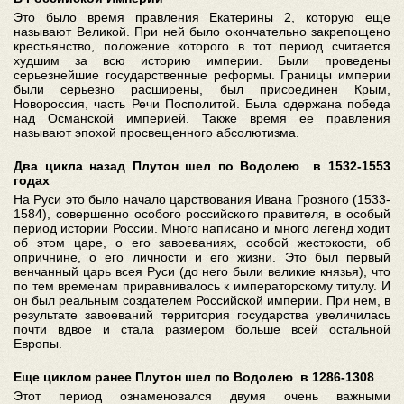
Это было время правления Екатерины 2, которую еще
называют Великой. При ней было окончательно закрепощено
крестьянство, положение которого в тот период считается
худшим за всю историю империи. Были проведены
серьезнейшие государственные реформы. Границы империи
были серьезно расширены, был присоединен Крым,
Новороссия, часть Речи Посполитой. Была одержана победа
над Османской империей. Также время ее правления
называют эпохой просвещенного абсолютизма.
Два цикла назад Плутон шел по Водолею в 1532-1553
годах
На Руси это было начало царствования Ивана Грозного (1533-
1584), совершенно особого российского правителя, в особый
период истории России. Много написано и много легенд ходит
об этом царе, о его завоеваниях, особой жестокости, об
опричнине, о его личности и его жизни. Это был первый
венчанный царь всея Руси (до него были великие князья), что
по тем временам приравнивалось к императорскому титулу. И
он был реальным создателем Российской империи. При нем, в
результате завоеваний территория государства увеличилась
почти вдвое и стала размером больше всей остальной
Европы.
Еще циклом ранее Плутон шел по Водолею в 1286-1308
Этот период ознаменовался двумя очень важными