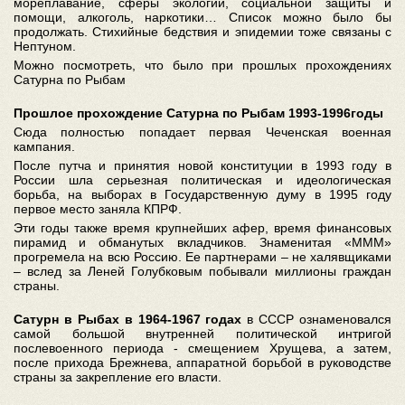
мореплавание, сферы экологии, социальной защиты и
помощи, алкоголь, наркотики… Список можно было бы
продолжать. Стихийные бедствия и эпидемии тоже связаны с
Нептуном.
Можно посмотреть, что было при прошлых прохождениях
Сатурна по Рыбам
Прошлое прохождение Сатурна по Рыбам 1993-1996годы
Сюда полностью попадает первая Чеченская военная
кампания.
После путча и принятия новой конституции в 1993 году в
России шла серьезная политическая и идеологическая
борьба, на выборах в Государственную думу в 1995 году
первое место заняла КПРФ.
Эти годы также время крупнейших афер, время финансовых
пирамид и обманутых вкладчиков. Знаменитая «МММ»
прогремела на всю Россию. Ее партнерами – не халявщиками
– вслед за Леней Голубковым побывали миллионы граждан
страны.
Сатурн в Рыбах в 1964-1967 годах
в СССР ознаменовался
самой большой внутренней политической интригой
послевоенного периода - смещением Хрущева, а затем,
после прихода Брежнева, аппаратной борьбой в руководстве
страны за закрепление его власти.