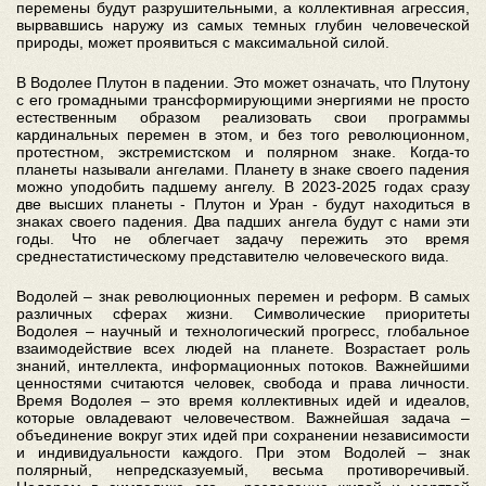
перемены будут разрушительными, а коллективная агрессия,
вырвавшись наружу из самых темных глубин человеческой
природы, может проявиться с максимальной силой.
В Водолее Плутон в падении. Это может означать, что Плутону
с его громадными трансформирующими энергиями не просто
естественным образом реализовать свои программы
кардинальных перемен в этом, и без того революционном,
протестном, экстремистском и полярном знаке. Когда-то
планеты называли ангелами. Планету в знаке своего падения
можно уподобить падшему ангелу. В 2023-2025 годах сразу
две высших планеты - Плутон и Уран - будут находиться в
знаках своего падения. Два падших ангела будут с нами эти
годы. Что не облегчает задачу пережить это время
среднестатистическому представителю человеческого вида.
Водолей – знак революционных перемен и реформ. В самых
различных сферах жизни. Символические приоритеты
Водолея – научный и технологический прогресс, глобальное
взаимодействие всех людей на планете. Возрастает роль
знаний, интеллекта, информационных потоков. Важнейшими
ценностями считаются человек, свобода и права личности.
Время Водолея – это время коллективных идей и идеалов,
которые овладевают человечеством. Важнейшая задача –
объединение вокруг этих идей при сохранении независимости
и индивидуальности каждого. При этом Водолей – знак
полярный, непредсказуемый, весьма противоречивый.