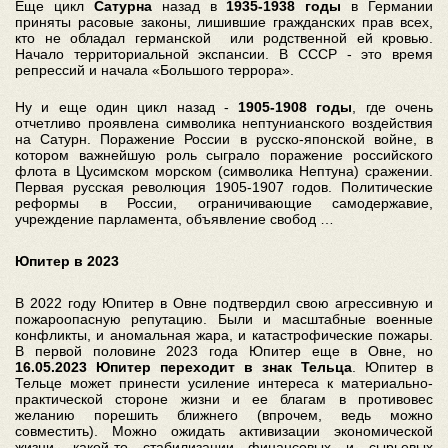
Еще цикл
Сатурна
назад в
1935-1938 годы
в Германии
приняты расовые законы, лишившие гражданских прав всех,
кто не обладал германской или родственной ей кровью.
Начало территориальной экспансии. В СССР - это время
репрессий и начала «Большого террора».
Ну и еще один цикл назад -
1905-1908 годы
, где очень
отчетливо проявлена символика нептунианского воздействия
на Сатурн. Поражение России в русско-японской войне, в
котором важнейшую роль сыграло поражение российского
флота в Цусимском морском (символика Нептуна) сражении.
Первая русская революция 1905-1907 годов. Политические
реформы в России, ограничивающие самодержавие,
учреждение парламента, объявление свобод …
Юпитер в 2023
В 2022 году Юпитер в Овне подтвердил свою агрессивную и
пожароопасную репутацию. Были и масштабные военные
конфликты, и аномальная жара, и катастрофические пожары.
В первой половине 2023 года Юпитер еще в Овне, но
16.05.2023 Юпитер переходит в знак Тельца
. Юпитер в
Тельце может принести усиление интереса к материально-
практической стороне жизни и ее благам в противовес
желанию порешить ближнего (впрочем, ведь можно
совместить). Можно ожидать активизации экономической
жизни, какой-то стабилизации финансовых и сырьевых