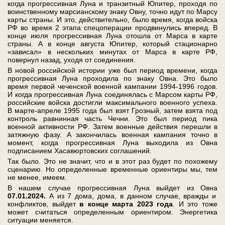
когда прогрессивная Луна и транзитный Юпитер, проходя по
воинственному марсианскому знаку Овну, точно идут по Марсу
карты страны. И это, действительно, было время, когда войска
РФ во время 2 этапа спецоперации продвинулись вперед. В
конце июля прогрессивная Луна отошла от Марса в карте
страны. А в конце августа Юпитер, который стационарно
«зависал» в нескольких минутах от Марса в карте РФ,
повернул назад, уходя от соединения.
В новой российской истории уже был период времени, когда
прогрессивная Луна проходила по знаку Овна. Это было
время первой чеченской военной кампании 1994-1996 годов.
И когда прогрессивная Луна соединялась с Марсом карты РФ,
российские войска достигли максимального военного успеха.
В марте-апреле 1995 года был взят Грозный, затем взята под
контроль равнинная часть Чечни. Это был период пика
военной активности РФ. Затем военные действия перешли в
затяжную фазу. А закончилась военная кампания точно в
момент, когда прогрессивная Луна выходила из Овна
подписанием Хасавюртовских соглашений.
Так было. Это не значит, что и в этот раз будет по похожему
сценарию. Но определенные временные ориентиры мы, тем
не менее, имеем.
В нашем случае прогрессивная Луна выйдет из Овна
07.01.2024.
А из 7 дома, дома, в данном случае, вражды и
конфликтов, выйдет
в конце марта 2023 года
. И это тоже
может считаться определенным ориентиром. Энергетика
ситуации меняется.