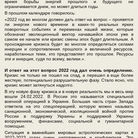
время борьбы энергий прошлого и будущего не
ограничивается днем, но может длиться годы.
В прошлом календаре говорилось:
«2022 год во многом должен дать ответ на вопрос – проявятся
ли энергии нового времени в каких-то реальных ярких
поворотных событиях и переменах нашей жизни, которые
обозначат эволюционный вектор начавшейся эпохи уже в
самом ее начале или кризис смены эпох будет длительным. А
прохождение кризиса будет во многом определяться силами
инерции и сопротивления прошлого и величиной ресурсов,
наработанных теми, кто представляет это прошлое. Ресурсы
эти и инерция, судя по всему, велики.».
И ответ на этот вопрос 2022 год дал очень определенно.
Кризис не только не пошел на спад, а перешел в еще более
жесткую, потенциально разрушительную фазу. Стало ясно, что
кризис может затянуться надолго.
В эту новую фазу кризиса и в новую реальность мы и весь мир
вошли 24.02.2022. В России это называется специальной
военной операцией в Украине. Большая часть стран Запада
ответила на это спецоперацией, которую можно называть
санкционной, экономической, изоляционной войной против
России в поддержку Украины и поддержкой Украины
вооружением, финансами, социальной и гуманитарной
помощью.
Ситуация в важнейших мировых астрологических картах в
2022-2023 годах очень напряженная и конфликтная. Это