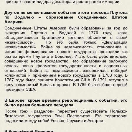
приход к власти лидера-диктатора и реставрация империи.
Другое не менее важное событие этого прохода Плутона
по Водолею – образование Соединенных Штатов
Америки
Соединённые Штаты Америки были образованы за год до
вхождения Плутона в Водолей в 1776 году, когда
объединившиеся британские колонии объявили о своей
независимости. Но это была только «Декларация
независимости». Война за независимость, становление и
истинное формирование нового государства проходили как
раз во время Плутона в Водолее. И это было действительно
совершенно новое государство, его образование заложило
основы новых форматов государственности и социальных
отношений. Война за независимость завершилась победой
колонистов и признанием нового государства в 1783 году. В
1787 году была принята Конституция США. В 1791 вступил в
силу знаменитый Билль о правах. В 1789 был выбран первый
президент США.
В Европе, кроме времени революционных событий, это
было время большого передела.
После трех «разделов» перестает существовать Польско-
Литовское государство Речь Посполитая. Его территории
поделили между собой Россия, Пруссия и Австрия.
В Российской Империи