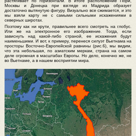
растягивает по горизонтали. В итоге расположение Пори,
Москвы и Донецка при взгляде из Мадрида образует
достаточно вытянутую фигуру. Визуально все сжимается, и это
мы взяли карту не с самыми сильными искажениями в
северных широтах.
Поэтому как ни крути, правильнее всего смотреть на глобус.
Или же на электронное его изображение. Тогда, если
зависнуть над какой-либо страной, ее искажения будут
наименьшими. И вот, к примеру, перенеся силуэт Вьетнама на
просторы Восточно-Европейской равнины (рис.6), мы видим,
что эта небольшая, по азиатским меркам, страна на самом
деле огромная в масштабах Европы. Но дело, конечно же, не
во Вьетнаме, а в нашем восприятии мира.