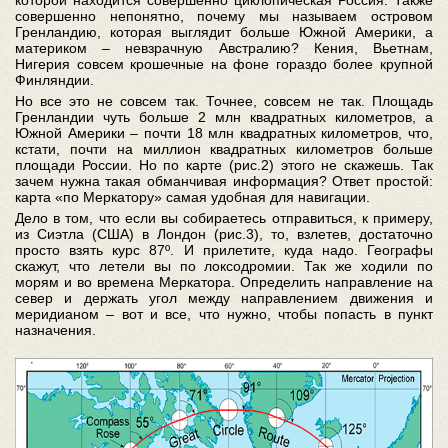
которой находится совершенно циклопическая Россия. Также
совершенно непонятно, почему мы называем островом
Гренландию, которая выглядит больше Южной Америки, а
материком – невзрачную Австралию? Кения, Вьетнам,
Нигерия совсем крошечные на фоне гораздо более крупной
Финляндии.
Но все это не совсем так. Точнее, совсем не так. Площадь
Гренландии чуть больше 2 млн квадратных километров, а
Южной Америки – почти 18 млн квадратных километров, что,
кстати, почти на миллион квадратных километров больше
площади России. Но по карте (рис.2) этого не скажешь. Так
зачем нужна такая обманчивая информация? Ответ простой:
карта «по Меркатору» самая удобная для навигации.
Дело в том, что если вы собираетесь отправиться, к примеру,
из Сиэтла (США) в Лондон (рис.3), то, взлетев, достаточно
просто взять курс 87º. И прилетите, куда надо. Географы
скажут, что летели вы по локсодромии. Так же ходили по
морям и во времена Меркатора. Определить направление на
север и держать угол между направлением движения и
меридианом – вот и все, что нужно, чтобы попасть в пункт
назначения.