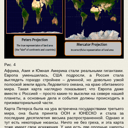
Рис. 4
Африка, Азия и Южная Америка стали реальными гигантами.
Европа уменьшилась, США подросли, а Россия стала
выглядеть гораздо стройнее – длинной, но довольно узкой
полоской земли вдоль Ледовитого океана, на краю обитаемого
мира. Такая карта наглядно показывает, что Европа даже
вместе с Россией – просто какие-то выселки на севере нашей
планеты, а основные дела и события должны происходить в
приэкваториальной части.
Карта Петерса была на ура встречена государствами третьего
мира, она была принята ООН и ЮНЕСКО и стала за
последние десятилетия весьма распространенной. Однако и
тут есть некоторые нюансы. Ничто не без греха, и эта карта
тоже имеет свои искажения. У нее есть две опорные широты