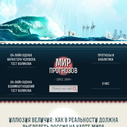
----
ОН-ЛАЙН ОЦЕНКА
ПРОГНОЗЫ И
О ПРОГРАММЕ
ХАРАКТЕРА ЧЕЛОВЕКА
АНАЛИТИКА
ТЕСТ ВОЛИКОВА
ОЦЕНКА ХАРАКТЕРA ЧЕЛОВЕКА
ОЦЕНКА ХАРАКТЕРА ВЫДАЮЩИХСЯ ЛИЧНОСТЕЙ
О ПРОГРАММЕ
· SINCE. 2004 ·
ОН-ЛАЙН ОЦЕНКА
О НАС
ТЕСТ НА СОВМЕСТИМОСТЬ ВОЛИКОВА
ВЗАИМООТНОШЕНИЙ
ПРОГНОЗЫ И АНАЛИТИКА
ТЕСТ ВОЛИКОВА
ИЛЛЮЗИЯ ВЕЛИЧИЯ: КАК В РЕАЛЬНОСТИ ДОЛЖНА