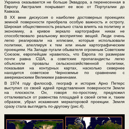
Украина оказывается не больше Эквадора, а перенесенная в
Европу Австралия покрывает ее всю от Португалии до
Кавказа.
В ХХ веке дискуссия о наиболее достоверных проекциях
земной поверхности приобрела особую важность и остроту.
Широкая общественность реально стала влиять на политику и
экономику, а кривое зеркало картографии никак не
способствовало реальному восприятию вещей. Люди очень
легко реагировали на иллюзии, которые использовали
политики, апеллируя к тем или иным картографическим
проекциям. На Западе пугали обывателя огромным Советским
Союзом, европейцам нравилось, что Европа по размерам
почти равна США, а советские пропагандисты легко
объясняли провалы сельскохозяйственной политики,
показывая на контурных картах, насколько севернее
находится советское Черноземье по сравнению с
американскими Великими равнинами.
В 1974 году философ, географ и историк Арно Петерс
выступил со своей идеей представления поверхности Земли
на плоскости. Он, говоря по-простому, предложил
отталкиваться от равенства площадей в своей сетке и, таким
образом, убрал искажения меркаторовой проекции. Земля
сразу стала выглядеть по-другому (рис.4).