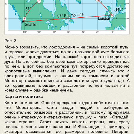
Рис. 3
Можно возразить, что локсодромия – не самый короткий путь,
и гораздо короче двигаться по так называемой дуге большого
круга, или ортодромии. На плоской карте она выглядит как
дуга. Но это сейчас бортовой компьютер легко проведет вас
по ней, а вот без компьютера тут потребуются достаточно
кропотливые вычисления. И даже сегодня, случись что с
электроникой, штурман с одним лишь компасом и картой
Меркатора сможет привести самолет или судно куда надо. А
вот сравнивать площади и расстояния по ней нельзя ни в
коем случае – ошибка неминуема.
Карты и политика
Кстати, компания Google прекрасно отдает себе отчет в том,
что Меркаторова карта вводит людей в заблуждение
относительно размеров и расстояний, и поэтому придумала
очень интересную интерактивную игрушку – пазл «Отгадай,
какая страна». Стоит начать двигать страны, как сразу
начинают меняться их размеры. И Финляндия, к примеру, у
экватора съеживается до размеров половины Нигерии,