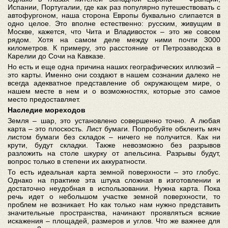
Испании, Португалии, где как раз популярно путешествовать с
автофургоном, наша сторона Европы буквально слипается в
одно целое. Это вполне естественно: русским, живущим в
Москве, кажется, что Чита и Владивосток – это же совсем
рядом. Хотя на самом деле между ними почти 3000
километров. К примеру, это расстояние от Петрозаводска в
Карелии до Сочи на Кавказе.
Но есть и еще одна причина наших географических иллюзий –
это карты. Именно они создают в нашем сознании далеко не
всегда адекватное представление об окружающем мире, о
нашем месте в нем и о возможностях, которые это самое
место предоставляет.
Наследие мореходов
Земля – шар, это установлено совершенно точно. А любая
карта – это плоскость. Лист бумаги. Попробуйте обклеить мяч
листом бумаги без складок – ничего не получится. Как ни
крути, будут складки. Также невозможно без разрывов
разложить на столе шкурку от апельсина. Разрывы будут,
вопрос только в степени их аккуратности.
То есть идеальная карта земной поверхности – это глобус.
Однако на практике эта штука сложная в изготовлении и
достаточно неудобная в использовании. Нужна карта. Пока
речь идет о небольшом участке земной поверхности, то
проблем не возникает. Но как только нам нужно представить
значительные пространства, начинают проявляться всякие
искажения – площадей, размеров и углов. Что же важнее для