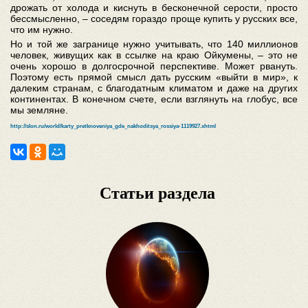
дрожать от холода и киснуть в бесконечной серости, просто
бессмысленно, – соседям гораздо проще купить у русских все,
что им нужно.
Но и той же загранице нужно учитывать, что 140 миллионов
человек, живущих как в ссылке на краю Ойкумены, – это не
очень хорошо в долгосрочной перспективе. Может рвануть.
Поэтому есть прямой смысл дать русским «выйти в мир», к
далеким странам, с благодатным климатом и даже на других
континентах. В конечном счете, если взглянуть на глобус, все
мы земляне.
http://slon.ru/world/karty_pretknoveniya_gde_nakhoditsya_rossiya-1119927.xhtml
Статьи раздела