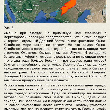
Рис. 6
Именно при взгляде на привычную нам гугл-карту в
меркаторовой проекции представляется, что Китаю позарез
интересен огромный Дальний Восток, а вот крохотное Южно-
Китайское море как-то не совсем. Но это самое Южно-
Китайское море в реальности вдвое больше по площади, чем
огромное Охотское, больше, чем вся Якутия. И овладение
богатствами Африки, которая в реальности по площади почти
что в два раза больше России, – вот задача, ради которой
бьются сильнейшие страны мира. Именно Африка, целиком
находящаяся в самом теплом поясе планеты, могла бы стать
земным раем. Не стоит забывать о Латинской Америке.
Площадь Бразилии соизмерима с площадью всей Сибири. И
там самые продуктивные леса планеты.
Русским надо понимать, что заграница на самом деле гораздо
больше, чем кажется. И по природным условиям практически
везде гораздо комфортнее. Вряд ли кто-нибудь на планете
захотел бы поменять свои земли на Сибирь, даже с ее
природными запасами. Да и европейская часть России далеко
не самое комфортное место жительства. Поэтому упиваться
мыслями, что все на планете хотят захватить Россию, чтобы