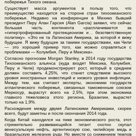
побережья Тихого океана.
Существует масса аргументов в пользу того, что
преимущество находится на стороне стран тихоокеанского
побережья. Недавно на конференции в Мехико бывший
президент Перу Алан Гарсия (Alan Garcia) заявил, что сейчас
большая часть континента «расплачивается за
«гипертрофированный протекционизм и… безответственную
политику». «Это не та Латинская Америка, за которой я вижу
будущее. Я вижу будущее за такими государствами, как Чили
— это хороший пример того, как можно справляться с
проблемами — Колумбия, Перу и Мексика».
Согласно прогнозам Morgan Stanley, в 2014 году государства
Тихоокеанского альянса (куда входят Мексика, Колумбия,
Перу и Чили) продемонстрируют рост, который в среднем
должен составить 4,25%, что станет следствием высокого
уровня иностранных инвестиций и низкого уровня инфляции.
Между тем, как считают эксперты, экономики государств
атлантического побережья, связанных таможенным союзом
Меркосур, вырастут всего на 2,5%, при этом экономика
главного тяжеловеса этого региона, Бразилии, вырастет
только на 1,9%.
Расхождения между двумя Латинскими Америками, скорее
всего, будут заметны и после окончания 2014 года.
Когда Китай находился на пике экономического роста, этот
стремительно развивающийся гигант охотно скупал
венесуэльскую нефть, аргентинскую сою, чилийскую медь и
бразильскую железную руду. Но вместе со снижением темпов