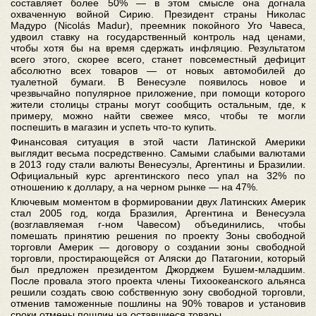
составляет более 50% — в этом смысле она догнала
охваченную войной Сирию. Президент страны Николас
Мадуро (Nicolás Madur), преемник покойного Уго Чавеса,
удвоил ставку на государственный контроль над ценами,
чтобы хотя бы на время сдержать инфляцию. Результатом
всего этого, скорее всего, станет повсеместный дефицит
абсолютно всех товаров — от новых автомобилей до
туалетной бумаги. В Венесуэле появилось новое и
чрезвычайно популярное приложение, при помощи которого
жители столицы страны могут сообщить остальным, где, к
примеру, можно найти свежее мясо, чтобы те могли
поспешить в магазин и успеть что-то купить.
Финансовая ситуация в этой части Латинской Америки
выглядит весьма посредственно. Самыми слабыми валютами
в 2013 году стали валюты Венесуэлы, Аргентины и Бразилии.
Официальный курс аргентинского песо упал на 32% по
отношению к доллару, а на черном рынке — на 47%.
Ключевым моментом в формировании двух Латинских Америк
стал 2005 год, когда Бразилия, Аргентина и Венесуэла
(возглавляемая г-ном Чавесом) объединились, чтобы
помешать принятию решения по проекту Зоны свободной
торговли Америк — договору о создании зоны свободной
торговли, простирающейся от Аляски до Патагонии, который
был предложен президентом Джорджем Бушем-младшим.
После провала этого проекта члены Тихоокеанского альянса
решили создать свою собственную зону свободной торговли,
отменив таможенные пошлины на 90% товаров и установив
сроки отмены пошлин на оставшиеся товары.