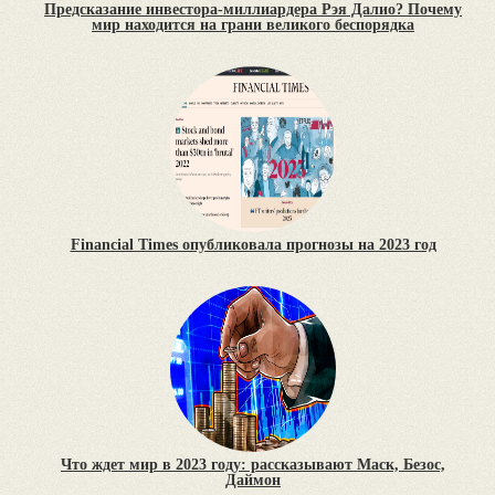
Предсказание инвестора-миллиардера Рэя Далио? Почему
мир находится на грани великого беспорядка
Financial Times опубликовала прогнозы на 2023 год
Что ждет мир в 2023 году: рассказывают Маск, Безос,
Даймон