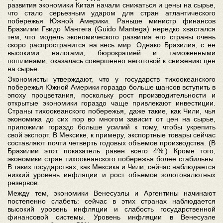
развития экономики Китая начали снижаться и цены на сырье,
что стало серьезным ударом для стран атлантического
побережья Южной Америки. Раньше министр финансов
Бразилии Гвидо Мантега (Guido Mantega) нередко хвастался
тем, что модель экономического развития его страны очень
скоро распространится на весь мир. Однако Бразилия, с ее
высокими налогами, бюрократией и таможенными
пошлинами, оказалась совершенно неготовой к снижению цен
на сырье.
Экономисты утверждают, что у государств тихоокеанского
побережья Южной Америки гораздо больше шансов вступить в
эпоху процветания, поскольку рост производительности и
открытые экономики гораздо чаще привлекают инвестиции.
Страны тихоокеанского побережья, даже такие, как Чили, чья
экономика до сих пор во многом зависит от цен на сырье,
приложили гораздо больше усилий к тому, чтобы укрепить
свой экспорт. В Мексике, к примеру, экспортные товары сейчас
составляют почти четверть годовых объемов производства. (В
Бразилии этот показатель равен всего 4%.) Кроме того,
экономики стран тихоокеанского побережья более стабильны.
В таких государствах, как Мексика и Чили, сейчас наблюдается
низкий уровень инфляции и рост объемов золотовалютных
резервов.
Между тем, экономики Венесуэлы и Аргентины начинают
постепенно слабеть: сейчас в этих странах наблюдается
высокий уровень инфляции и слабость государственной
финансовой системы. Уровень инфляции в Венесуэле