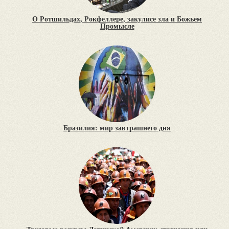
О Ротшильдах, Рокфеллере, закулисе зла и Божьем
Промысле
Бразилия: мир завтрашнего дня