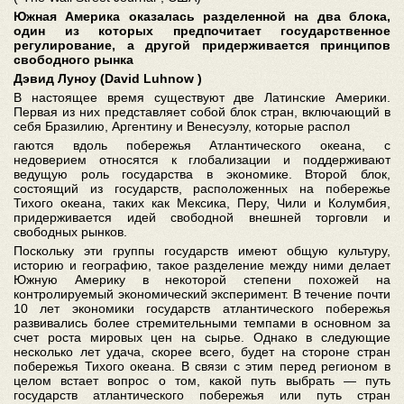
Южная Америка оказалась разделенной на два блока,
один из которых предпочитает государственное
регулирование, а другой придерживается принципов
свободного рынка
Дэвид Луноу (David Luhnow )
В настоящее время существуют две Латинские Америки.
Первая из них представляет собой блок стран, включающий в
себя Бразилию, Аргентину и Венесуэлу, которые распол
гаются вдоль побережья Атлантического океана, с
недоверием относятся к глобализации и поддерживают
ведущую роль государства в экономике. Второй блок,
состоящий из государств, расположенных на побережье
Тихого океана, таких как Мексика, Перу, Чили и Колумбия,
придерживается идей свободной внешней торговли и
свободных рынков.
Поскольку эти группы государств имеют общую культуру,
историю и географию, такое разделение между ними делает
Южную Америку в некоторой степени похожей на
контролируемый экономический эксперимент. В течение почти
10 лет экономики государств атлантического побережья
развивались более стремительными темпами в основном за
счет роста мировых цен на сырье. Однако в следующие
несколько лет удача, скорее всего, будет на стороне стран
побережья Тихого океана. В связи с этим перед регионом в
целом встает вопрос о том, какой путь выбрать — путь
государств атлантического побережья или путь стран