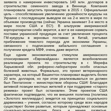
заявила о намерении инвестировать 140 млн. долларов в
строительство семенного завода в Виннице. Компания
планировала запустить производство в 2015 г. Официальная
цель – способствование увеличению урожайности кукурузы на
Украине с последующим выводом ее на 2-е место в мире по
объемам производства (сейчас Украина занимает 3-е место в
мире после США и ЕС!). В альтруизм американской
корпоратократии слабо верится, а вот в ее намерение сорвать
поставки украинской продукции за счет увеличения процента
ГМ-кукурузы в зерновых поставках в Китай, учитывая
приближение тяжелого периода для экономики Украины,
связанного с подписанием кабального соглашения о
получении кредита МВФ, очень даже верится.
Еще одним экономическим стимулом американского
спонсирования «Евромайдана» является возобновление
реализации проекта по строительству в г. Мерефа
Харьковской обл. референс-лаборатории особо опасных
болезней животных. Формально, это проект ветеринарного
характера, на который Вашингтон планировал выделить более
20 млн. долларов, но при этом реализовываться он должен
был Пентагоном – министерством обороны США! Благодаря
активной позиции местных жителей и при поддержке «старого
режима» проект был остановлен. Этим проектом США
фактически подтвердило, что ее внешняя политика (политика
«Золотого миллиарда») зиждется на принципах социального
дарвинизма – учения, согласно которому среди всех народов
существуют более развитые, которым принадлежат основные
социально-экономические блага, и менее развитые,