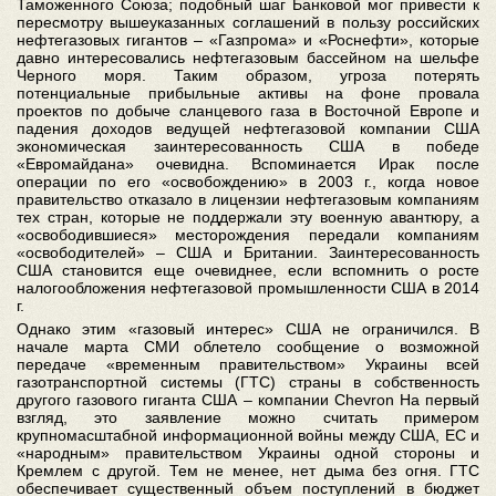
Таможенного Союза; подобный шаг Банковой мог привести к
пересмотру вышеуказанных соглашений в пользу российских
нефтегазовых гигантов – «Газпрома» и «Роснефти», которые
давно интересовались нефтегазовым бассейном на шельфе
Черного моря. Таким образом, угроза потерять
потенциальные прибыльные активы на фоне провала
проектов по добыче сланцевого газа в Восточной Европе и
падения доходов ведущей нефтегазовой компании США
экономическая заинтересованность США в победе
«Евромайдана» очевидна. Вспоминается Ирак после
операции по его «освобождению» в 2003 г., когда новое
правительство отказало в лицензии нефтегазовым компаниям
тех стран, которые не поддержали эту военную авантюру, а
«освободившиеся» месторождения передали компаниям
«освободителей» – США и Британии. Заинтересованность
США становится еще очевиднее, если вспомнить о росте
налогообложения нефтегазовой промышленности США в 2014
г.
Однако этим «газовый интерес» США не ограничился. В
начале марта СМИ облетело сообщение о возможной
передаче «временным правительством» Украины всей
газотранспортной системы (ГТС) страны в собственность
другого газового гиганта США – компании Chevron На первый
взгляд, это заявление можно считать примером
крупномасштабной информационной войны между США, ЕС и
«народным» правительством Украины одной стороны и
Кремлем с другой. Тем не менее, нет дыма без огня. ГТС
обеспечивает существенный объем поступлений в бюджет