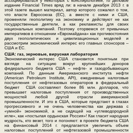
ассоциироваться у некоторых с конспирологией, то деловое
издание Financial Times вряд ли: в начале декабря 2013 г. в
этой газете вышел материал, автор которого сожалел о том,
что власти Евросоюза (ЕС), а вместе с ними и США,
променяли геополитику на экономику и действуют не как
государственные деятели, а как рекламисты для своих
национальных компаний. Поэтому оторвемся от привычных
императивов в отношении «Евромайдана» как противостояния
двух геополитических и цивилизационных моделей и
рассмотрим экономический интерес его главных спонсоров –
США и ЕС.
США: газ, зерновые, вирусная лаборатория
Экономический интерес США становится понятным при
взгляде на ситуацию вокруг крупнейших доноров
федерального бюджета США – нефте- и газодобывающих
компаний. По данным Американского института нефти
(American Petroleum Institute, API), ежедневные налоговые
поступления от нефтегазовых операторов в федеральный
бюджет США составляют более 86 млн. долларов, что
превышает налоговые поступления от производственных
мощностей любой другой отрасли американской
промышленности. И это в США, которые предстают в глазах
прогрессивного и не очень человечества как держава с
«умной» экономикой, а не сидящей на «углеводородной
игле», как «постылая ордынская Россия»! Как гласит народная
мудрость, кто везет, того и погоняют: в проекте бюджета США
на финансовый 2014 г. предлагается увеличить объем
налоговых поступлений от нефтегазовой промышленности