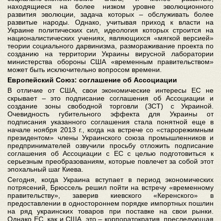
находящиеся на более низком уровне эволюционного
развития эволюции, задача которых – обслуживать более
развитые народы. Однако, учитывая приход к власти на
Украине политических сил, идеология которых строится на
националистических учениях, являющихся «мягкой версией»
теории социального дарвинизма, размораживание проекта по
созданию на территории Украины вирусной лаборатории
министерства обороны США «временным правительством»
может быть исключительно вопросом времени.
Европейский Союз: соглашение об Ассоциации
В отличие от США, свои экономические интересы ЕС не
скрывает – это подписание соглашения об Ассоциации и
создание зоны свободной торговли (ЗСТ) с Украиной.
Очевидность губительного эффекта для Украины от
подписания указанного соглашения стала понятной еще в
начале ноября 2013 г., когда на встрече со «старорежимным
президентом» члены Украинского союза промышленников и
предпринимателей озвучили просьбу отложить подписание
соглашения об Ассоциации с ЕС с целью подготовиться к
серьезным преобразованиям, которые повлечет за собой этот
эпохальный шаг Киева.
Сегодня, когда Украина вступает в период экономических
потрясений, Брюссель решил пойти на встречу «временному
правительству», заверив киевского «Керенского» в
предоставлении в одностороннем порядке импортных пошлин
на ряд украинских товаров при поставке на свои рынки.
Однако ЕС, как и США, это – корпоратократия, преследующая