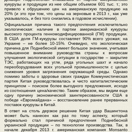
кукурузы и продукции из нее общим объемом 601 тыс. т.; это
привело к обрушению цен на американскую продукцию на
20% (и это при том, что цены на зерновые в 2013 г., как уже
указывалось, и без того снизились в годовом исчислении).
Официальная причина такого предпочтения исключительно
экологическая: наличие в партии американской кукурузы
высокого процента генномодифицированной (ГМ) продукции.
В США доля ГМ-кукурузы составляет 90% всего урожая; на
Украине – не более 10-15%. Очевидно, что экологическая
причина для Поднебесной имеет большое значение, учитывая
повышенное внимание руководства страны к вопросам
улучшения экологической ситуации в государстве – закрытие
ТЭС, работающих на угле, ряда угольных шахт и начало
переоборудования всех угольной промышленности с целью
снижения уровня загрязнения окружающей среды. Однако
помимо заботы о здоровье своих граждан Коммунистическая
партия Китая руководствовалась и чисто капиталистическим
принципом – поиском более выгодного предложения, исходя
из соотношения цена/качество. Таким образом, мы видим еще
одну причину экономической заинтересованности США в
победе «Евромайдана» – восстановление ранее прерванных
поставок кукурузы в Китай.
В ответ на столь дерзкое решение Китая удар Вашингтона
может быть нанесен как раз по тому аспекту, который
формально стал причиной предпочтения Поднебесной
украинской продукции – по технологии производства. Так, в
начале декабря 2013 г. американская компания Monsanto