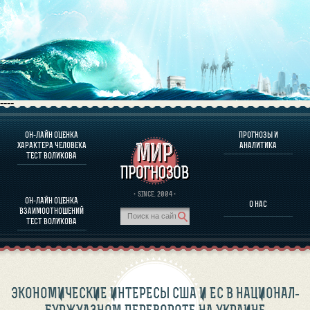
----
ОН-ЛАЙН ОЦЕНКА
ПРОГНОЗЫ И
О ПРОГРАММЕ
ХАРАКТЕРА ЧЕЛОВЕКА
АНАЛИТИКА
ТЕСТ ВОЛИКОВА
ОЦЕНКА ХАРАКТЕРA ЧЕЛОВЕКА
ОЦЕНКА ХАРАКТЕРА ВЫДАЮЩИХСЯ ЛИЧНОСТЕЙ
О ПРОГРАММЕ
· SINCE. 2004 ·
ОН-ЛАЙН ОЦЕНКА
О НАС
ТЕСТ НА СОВМЕСТИМОСТЬ ВОЛИКОВА
ВЗАИМООТНОШЕНИЙ
ПРОГНОЗЫ И АНАЛИТИКА
ТЕСТ ВОЛИКОВА
ЭКОНОМИЧЕСКИЕ ИНТЕРЕСЫ США И ЕС В НАЦИОНАЛ-