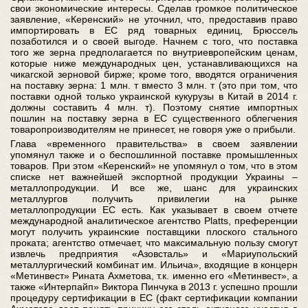
свои экономические интересы. Сделав громкое политическое
заявление, «Керенский» не уточнил, что, предоставив право
импортировать в ЕС ряд товарных единиц, Брюссель
позаботился и о своей выгоде. Начнем с того, что поставка
того же зерна предполагается по внутриевропейским ценам,
которые ниже международных цен, устанавливающихся на
чикагской зерновой бирже; кроме того, вводятся ограничения
на поставку зерна: 1 млн. т вместо 3 млн. т (это при том, что
поставки одной только украинской кукурузы в Китай в 2014 г.
должны составить 4 млн. т). Поэтому снятие импортных
пошлин на поставку зерна в ЕС существенного облегчения
товаропроизводителям не принесет, не говоря уже о прибыли.
Глава «временного правительства» в своем заявлении
упомянул также и о беспошлинной поставке промышленных
товаров. При этом «Керенский» не упомянул о том, что в этом
списке нет важнейшей экспортной продукции Украины –
металлопродукции. И все же, шанс для украинских
металлургов получить привилегии на рынке
металлопродукции ЕС есть. Как указывает в своем отчете
международной аналитическое агентство Platts, преференции
могут получить украинские поставщики плоского стального
проката; агентство отмечает, что максимальную пользу смогут
извлечь предприятия «Азовсталь» и «Мариупольский
металлургический комбинат им. Ильича», входящие в концерн
«Метинвест» Рината Ахметова, т.к. именно его «Метинвест», а
также «Интерпайп» Виктора Пинчука в 2013 г. успешно прошли
процедуру сертификации в ЕС (факт сертификации компании