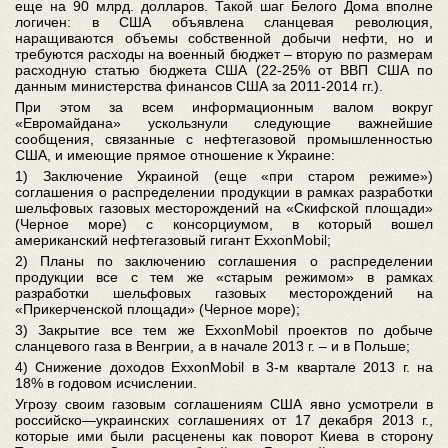
еще на 90 млрд. долларов. Такой шаг Белого Дома вполне
логичен: в США объявлена сланцевая революция,
наращиваются объемы собственной добычи нефти, но и
требуются расходы на военный бюджет – вторую по размерам
расходную статью бюджета США (22-25% от ВВП США по
данным министерства финансов США за 2011-2014 гг.).
При этом за всем информационным валом вокруг
«Евромайдана» ускользнули следующие важнейшие
сообщения, связанные с нефтегазовой промышленностью
США, и имеющие прямое отношение к Украине:
1) Заключение Украиной (еще «при старом режиме»)
соглашения о распределении продукции в рамках разработки
шельфовых газовых месторождений на «Скифской площади»
(Черное море) с консорциумом, в который вошел
американский нефтегазовый гигант ExxonMobil;
2) Планы по заключению соглашения о распределении
продукции все с тем же «старым режимом» в рамках
разработки шельфовых газовых месторождений на
«Прикерченской площади» (Черное море);
3) Закрытие все тем же ExxonMobil проектов по добыче
сланцевого газа в Венгрии, а в начале 2013 г. – и в Польше;
4) Снижение доходов ExxonMobil в 3-м квартале 2013 г. на
18% в годовом исчислении.
Угрозу своим газовым соглашениям США явно усмотрели в
российско—украинских соглашениях от 17 декабря 2013 г.,
которые ими были расценены как поворот Киева в сторону