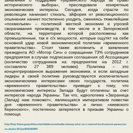
заявления о поддержке «украинского народа за право
исторического выбора», преследовали конкретные
экономические интересы. Сегодня, когда страсти по
революции начинают стихать, эйфория от революционного
опьянения начнет постепенно уходить, сменяясь тяжелейшим
«похмельем» – политикой жесткой экономии и угрозой
сворачивания производств, в том числе и в Запорожской
области, на территории которой расположены как
промышленные, так и с/х мощности, которые ощутят на себе
основной удар новой экономической политики «временного
правительства». Стоит также вспомнить и заявление
президента АО «Мотор Сич» о сокращении 73% сотрудников
предприятия в случае подписания соглашения об Ассоциации
(количество сотрудников на предприятии на 2012 г.
составляло 27 389 человек). Политика – это
концентрированное выражение экономики, и если западные
лидеры в своей политике руководствуются исключительно
экономическими интересами своих государств, политика
«временного правительства» приведет к тому, что
экономические интересы Запада будут оплачены за счет
интересов народа Украины. Так что, идеологема «Заграница
(Запад) нам поможет», являющаяся императивом повестки
дня «временного правительства» и лично «киевского
Керенского», постепенно затеряется в призыве Украины о
помощи.
http://http://www.geopolitika.ru/article/ekonomicheskie-interesy-ssha-i-es-v-nacional-burzhuaznom-perevorote-
na-ukraine-0#.Uyw3hNzWkW0