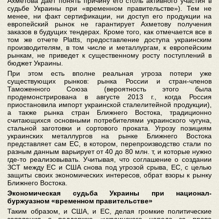
Ахметова дает понять причину его столь активного участия в
судьбе Украины при «временном правительстве»). Тем не
менее, ни факт сертификации, ни доступ его продукции на
европейский рынок не гарантирует Ахметову получения
заказов в будущих тендерах. Кроме того, как отмечается все в
том же отчете Platts, предоставление доступа украинским
производителям, в том числе и металлургам, к европейским
рынкам, не приведет к существенному росту поступлений в
бюджет Украины.
При этом есть вполне реальная угроза потери уже
существующих рынков: рынка России и стран-членов
Таможенного Союза (вероятность этого была
продемонстрирована в августе 2013 г., когда Россия
приостановила импорт украинской сталелитейной продукции),
а также рынка стран Ближнего Востока, традиционно
считающихся основными потребителями украинского чугуна,
стальной заготовки и сортового проката. Угрозу позициям
украинских металлургов на рынке Ближнего Востока
представляет сам ЕС, в котором, перепроизводство стали по
разным данным варьирует от 40 до 80 млн. т, и которые нужно
где-то реализовывать. Учитывая, что соглашение о создании
ЗСТ между ЕС и США снова под угрозой срыва, ЕС, с целью
защиты своих экономических интересов, обрат взоры к рынку
Ближнего Востока.
Экономическая судьба Украины при национал-
буржуазном «временном правительстве»
Таким образом, и США, и ЕС, делая громкие политические