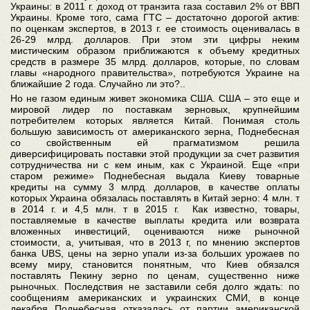
Украины: в 2011 г. доход от транзита газа составил 2% от ВВП
Украины. Кроме того, сама ГТС – достаточно дорогой актив:
по оценкам экспертов, в 2013 г. ее стоимость оценивалась в
26-29 млрд. долларов. При этом эти цифры неким
мистическим образом приближаются к объему кредитных
средств в размере 35 млрд. долларов, которые, по словам
главы «народного правительства», потребуются Украине на
ближайшие 2 года. Случайно ли это?..
Но не газом единым живет экономика США. США – это еще и
мировой лидер по поставкам зерновых, крупнейшим
потребителем которых является Китай. Понимая столь
большую зависимость от американского зерна, Поднебесная
со свойственным ей прагматизмом решила
диверсифицировать поставки этой продукции за счет развития
сотрудничества ни с кем иным, как с Украиной. Еще «при
старом режиме» Поднебесная выдала Киеву товарные
кредиты на сумму 3 млрд. долларов, в качестве оплаты
которых Украина обязалась поставлять в Китай зерно: 4 млн. т
в 2014 г. и 4,5 млн. т в 2015 г. Как известно, товары,
поставляемые в качестве выплаты кредита или возврата
вложенных инвестиций, оцениваются ниже рыночной
стоимости, а, учитывая, что в 2013 г, по мнению экспертов
банка UBS, цены на зерно упали из-за больших урожаев по
всему миру, становится понятным, что Киев обязался
поставлять Пекину зерно по ценам, существенно ниже
рыночных. Последствия не заставили себя долго ждать: по
сообщениям американских и украинских СМИ, в конце
декабря Поднебесная отказалась от партии американской