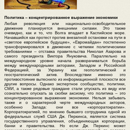
Политика – концентрированное выражение экономики
Любая революция или национально-освободительное
движение планируется внешними силами. Это также
очевидно, как и то, что Волга впадает в Каспийское море.
Начавшийся как протест против внезапной остановки на пути в
«светлое европейское будущее», «Евромайдан» постепенно
трансформировался в движение с четкими политическими
требованиями – отставка правительства Николая Азарова и
самого президента Виктора Януковича. Параллельно на
международном уровне начала разворачиваться борьба
между международными акторами, Западом и Российской
Федерацией, за Украину как геополитический и
геостратегический актив. Впоследствии именно это
противостояние вытеснило из информационной плоскости все
другие вопросы. Однако экспертное сообщество, политики,
СМИ, а также рядовые граждане стали упускать из виду или
сознательно опускать за скобки аксиому, что политика – это
концентрированное выражение экономики. Нельзя забывать
также и о характерной черте международных акторов,
особенно Запада: они все «корпоратократии».
Корпоратократией, по мнению бывшего сотрудника одной из
федеральных служб США Дж. Перкинса, является система
государственного управления, объединяющая корпорации,
банки и правительства. Но если Дж. Перкинс может