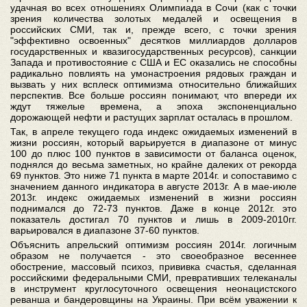
удачная во всех отношениях Олимпиада в Сочи (как с точки
зрения количества золотых медалей и освещения в
российских СМИ, так и, прежде всего, с точки зрения
"эффективно освоенных" десятков миллиардов долларов
государственных и квазигосударственных ресурсов), санкции
Запада и противостояние с США и ЕС оказались не способны
радикально повлиять на умонастроения рядовых граждан и
вызвать у них всплеск оптимизма относительно ближайших
перспектив. Все больше россиян понимают, что впереди их
ждут тяжелые времена, а эпоха экспоненциально
дорожающей нефти и растущих зарплат осталась в прошлом.
Так, в апреле текущего года индекс ожидаемых изменений в
жизни россиян, который варьируется в диапазоне от минус
100 до плюс 100 пунктов в зависимости от баланса оценок,
поднялся до весьма заметных, но крайне далеких от рекорда
69 пунктов. Это ниже 71 пункта в марте 2014г. и сопоставимо с
значением данного индикатора в августе 2013г. А в мае-июле
2013г. индекс ожидаемых изменений в жизни россиян
поднимался до 72-73 пунктов. Даже в конце 2012г. это
показатель достигал 70 пунктов и лишь в 2009-2010гг.
варьировался в диапазоне 37-60 пунктов.
Объяснить апрельский оптимизм россиян 2014г. логичным
образом не получается - это своеобразное весеннее
обострение, массовый психоз, прививка счастья, сделанная
российскими федеральными СМИ, превративших телеканалы
в инструмент круглосуточного освещения неонацистского
реванша и бандеровщины на Украины. При всём уважении к