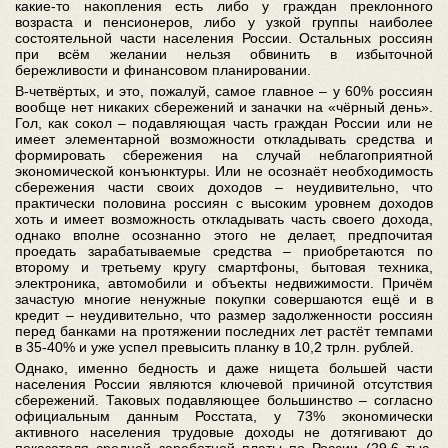
какие-то накопления есть либо у граждан преклонного
возраста и пенсионеров, либо у узкой группы наиболее
состоятельной части населения России. Остальных россиян
при всём желании нельзя обвинить в избыточной
бережливости и финансовом планировании.
В-четвёртых, и это, пожалуй, самое главное – у 60% россиян
вообще нет никаких сбережений и заначки на «чёрный день».
Гол, как сокол – подавляющая часть граждан России или не
имеет элементарной возможности откладывать средства и
формировать сбережения на случай неблагоприятной
экономической конъюнктуры. Или не осознаёт необходимость
сбережения части своих доходов – неудивительно, что
практически половина россиян с высоким уровнем доходов
хоть и имеет возможность откладывать часть своего дохода,
однако вполне осознанно этого не делает, предпочитая
проедать зарабатываемые средства – приобретаются по
второму и третьему кругу смартфоны, бытовая техника,
электроника, автомобили и объекты недвижимости. Причём
зачастую многие ненужные покупки совершаются ещё и в
кредит – неудивительно, что размер задолженности россиян
перед банками на протяжении последних лет растёт темпами
в 35-40% и уже успел превысить планку в 10,2 трлн. рублей.
Однако, именно бедность и даже нищета большей части
населения России являются ключевой причиной отсутствия
сбережений. Таковых подавляющее большинство – согласно
официальным данным Росстата, у 73% экономически
активного населения трудовые доходы не дотягивают до