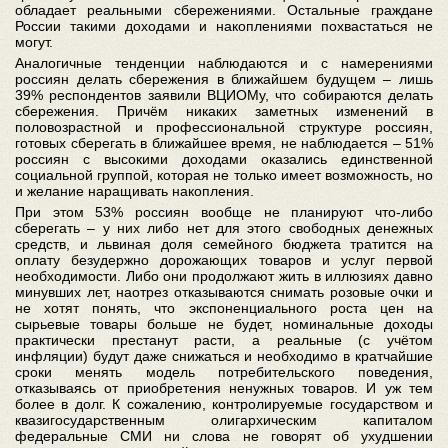
обладает реальными сбережениями. Остальные граждане
России такими доходами и накоплениями похвастаться не
могут.
Аналогичные тенденции наблюдаются и с намерениями
россиян делать сбережения в ближайшем будущем – лишь
39% респондентов заявили ВЦИОМу, что собираются делать
сбережения. Причём никаких заметных изменений в
половозрастной и профессиональной структуре россиян,
готовых сберегать в ближайшее время, не наблюдается – 51%
россиян с высокими доходами оказались единственной
социальной группой, которая не только имеет возможность, но
и желание наращивать накопления.
При этом 53% россиян вообще не планируют что-либо
сберегать – у них либо нет для этого свободных денежных
средств, и львиная доля семейного бюджета тратится на
оплату безудержно дорожающих товаров и услуг первой
необходимости. Либо они продолжают жить в иллюзиях давно
минувших лет, наотрез отказываются снимать розовые очки и
не хотят понять, что экспоненциального роста цен на
сырьевые товары больше не будет, номинальные доходы
практически престанут расти, а реальные (с учётом
инфляции) будут даже снижаться и необходимо в кратчайшие
сроки менять модель потребительского поведения,
отказываясь от приобретения ненужных товаров. И уж тем
более в долг. К сожалению, контролируемые государством и
квазигосударственным олигархическим капиталом
федеральные СМИ ни слова не говорят об ухудшении