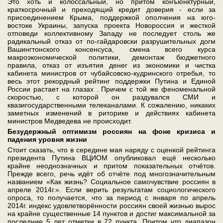
Это хоть и колоссальный, но притом конъюнктурный,
краткосрочный и преходящий кредит доверия - если за
присоединением Крыма, поддержкой ополчения на юго-
востоке Украины, запуска проекта Новороссия и жесткой
отповеди коллективному Западу не последует столь же
радикальный отказ от по-гайдаровски разрушительных догм
Вашингтонского консенсуса, смена всего курса
макроэкономической политики, демонтаж бюджетного
правила, отказ от изъятия денег из экономики и чистка
кабинета министров от чубайсовско-кудринского отребья, то
весь этот рекордный рейтинг поддержки Путина и Единой
России растает на глазах . Причем с той же феноменальной
скоростью, с которой он раздувался СМИ и
квазигосударственными телеканалами. К сожалению, никаких
заметных изменений в риторике и действиях кабинета
министров Медведева не происходит.
Безудержный оптимизм россиян на фоне кризиса и
падения уровня жизни
Стоит сказать, что в середине мая наряду с оценкой рейтинга
президента Путина ВЦИОМ опубликовал ещё несколько
крайне неоднозначных и притом показательных отчётов.
Прежде всего, речь идёт об отчёте под многозначительным
названием «Как жизнь? Социальное самочувствие россиян в
апреле 2014г.». Если верить результатам социологического
опроса, то получается, что за период с января по апрель
2014г. индекс удовлетворённости россиян своей жизнью вырос
на крайне существенные 14 пунктов и достиг максимальной за
последние 5 лет отметки в 72 пункта. Притом что диапазон