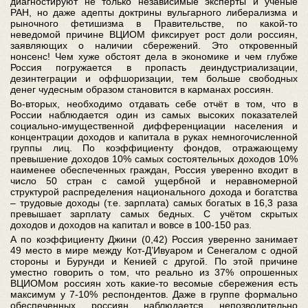
диагностируют не только независимые эксперты и учёные
РАН, но даже адепты доктрины вульгарного либерализма и
рыночного фетишизма в Правительстве, по какой-то
неведомой причине ВЦИОМ фиксирует рост доли россиян,
заявляющих о наличии сбережений. Это откровенный
нонсенс! Чем хуже обстоят дела в экономике и чем глубже
Россия погружается в пропасть деиндустриализации,
дезинтеграции и оффшоризации, тем больше свободных
денег чудесным образом становится в карманах россиян.
Во-вторых, необходимо отдавать себе отчёт в том, что в
России наблюдается один из самых высоких показателей
социально-имущественной дифференциации населения и
концентрации доходов и капитала в руках немногочисленной
группы лиц. По коэффициенту фондов, отражающему
превышение доходов 10% самых состоятельных доходов 10%
наименее обеспеченных граждан, Россия уверенно входит в
число 50 стран с самой ущербной и неравномерной
структурой распределения национального дохода и богатства
– трудовые доходы (т.е. зарплата) самых богатых в 16,3 раза
превышает зарплату самых бедных. С учётом скрытых
доходов и доходов на капитал и вовсе в 100-150 раз.
А по коэффициенту Джини (0,42) Россия уверенно занимает
49 место в мире между Кот-Д’Ивуаром и Сенегалом с одной
стороны и Бурунди и Кенией с другой. По этой причине
уместно говорить о том, что реально из 37% опрошенных
ВЦИОМом россиян хоть какие-то весомые сбережения есть
максимум у 7-10% респондентов. Даже в группе формально
обеспеченных россиян наблюдается непозволительно