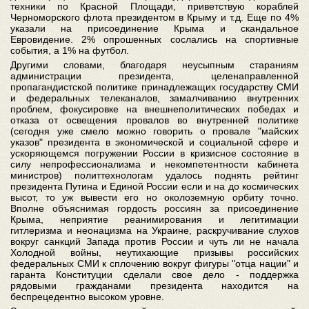
техники по Красной Площади, приветствую кораблей
Черноморского флота президентом в Крыму и т.д. Еще по 4%
указали на присоединение Крыма и скандальное
Евровидение. 2% опрошенных сослались на спортивные
события, а 1% на футбол.
Другими словами, благодаря неусыпным стараниям
администрации президента, целенаправленной
пропагандистской политике принадлежащих государству СМИ
и федеральных телеканалов, замалчиванию внутренних
проблем, фокусировке на внешнеполитических победах и
отказа от освещения провалов во внутренней политике
(сегодня уже смело можно говорить о провале "майских
указов" президента в экономической и социальной сфере и
ускоряющемся погружении России в кризисное состояние в
силу непрофессионализма и некомпетентности кабинета
министров) политтехнологам удалось поднять рейтинг
президента Путина и Единой России если и на до космических
высот, то уж вывести его но околоземную орбиту точно.
Вполне объяснимая гордость россиян за присоединение
Крыма, неприятие реанимирования и легитимации
гитлеризма и неонацизма на Украине, раскручивание слухов
вокруг санкций Запада против России и чуть ли не начала
Холодной войны, неутихающие призывы российских
федеральных СМИ к сплочению вокруг фигуры "отца нации" и
гаранта Конституции сделали свое дело - поддержка
рядовыми гражданами президента находится на
беспрецедентно высоком уровне.