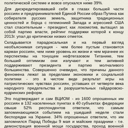
политической системе и вовсе опускался ниже 39%.
Для дискредитировавшей себя в глазах большей части
россиян и предпринимателей Единой России образ Путина как
собирателя русских земель, защитника традиционных
ценностей и борца с гегемонией Запада и агрессией США
стал спасительным - президент, как локомотив, вытащил за
собой партию власти, рейтинг поддержки которой к концу
2013г. упал до критически низких отметок.
Складывается парадоксальная и на первый взгляд
необъяснимая ситуация - чем более пустым становится
карман россиян, чем ниже уровень их жизни и чем мрачнее их
перспективы на тонущем нефтегазовом Титанике, тем
больший оптимизм они излучают и тем активней
поддерживают президента и партию молчаливого
большинства. Совершенно очевидно, что причины данного
феномена лежат за пределами экономики и социальной
политики - это в чистом виде результат игры на
патриотических чувствах россиян, уставших от четверти века
народного предательства и разрушительных гайдаровско-
кудринских реформ.
Это подтверждает и сам ВЦИОМ - из 1600 опрошенных им
россиян в 132 населенных пунктах в 40 субъектах федерации
свыше 52% респондентов ответили, что самым
запоминающимся событием на ушедшей неделе стали
беспорядки на Украине. 34% опрошенных ответили, что им
запомнился Парад Победы 9 мая и майские праздники - т.е.
демонстрация военной мощи государства, проход военной