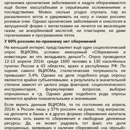
организма хронические заболевания и недуги оборачиваются
ещё более масштабными и серьёзными осложнениями и
последствиями. Можно сколько угодно спускать пар из
раскаленного котла и удерживать на носу и глазах россиян
розовые очки. Однако хронические заболевания и онкология в
запущенной форме с метастазами не лечится ни веселящим
газом, ни аскорбиновой кислотой, ни пластырем, ни даже
горчичниками и прогреванием пяток.
У 60% россиян по-прежнему нет сбережений
Не меньший интерес представляет ещё один социологический
опрос ВЦИОМа, условно именуемый «Сбережения и
инвестиции: во что вкладывать деньги?». Опрос проводился
12-13 апреля 2014г. среди 1600 человек в 130 населённых
пунктах России в 43 областях, краях и республиках РФ. По
оценке самого ВЦИОМа, статистическая погрешность не
превышает 3,4%. Однако на деле подобного рода опросы
являются крайне субъективными, а результаты в значительной
степени зависят от целого ряда факторов: социологического
инструментария, формулировки вопросов, выборки
опрошенных и т.д. Однако даже подобного рода опросы
являются крайне показательными и значимыми.
Если верить данным ВЦИОМа, то по состоянию на апрель
2014г. в России лишь у 37% россиян на руках, под матрасом,
на депозите в банке и в других формах сбережения капитала
имелись хоть какие-то сбережения и свободные денежные
ресурсы. Да, не может радовать тот факт, что доля
опрошенных, заявивших о наличии сбережений «на чёрный»