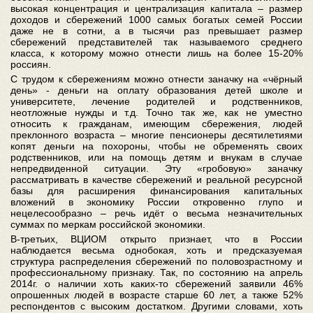
высокая концентрация и централизация капитала – размер
доходов и сбережений 1000 самых богатых семей России
даже не в сотни, а в тысячи раз превышает размер
сбережений представителей так называемого среднего
класса, к которому можно отнести лишь на более 15-20%
россиян.
С трудом к сбережениям можно отнести заначку на «чёрный
день» - деньги на оплату образования детей школе и
университете, лечение родителей и родственников,
неотложные нужды и т.д. Точно так же, как не уместно
относить к гражданам, имеющим сбережения, людей
преклонного возраста – многие пенсионеры десятилетиями
копят деньги на похороны, чтобы не обременять своих
родственников, или на помощь детям и внукам в случае
непредвиденной ситуации. Эту «гробовую» заначку
рассматривать в качестве сбережений и реальной ресурсной
базы для расширения финансирования капитальных
вложений в экономику России откровенно глупо и
нецелесообразно – речь идёт о весьма незначительных
суммах по меркам российской экономики.
В-третьих, ВЦИОМ открыто признает, что в России
наблюдается весьма однобокая, хоть и предсказуемая
структура распределения сбережений по половозрастному и
профессиональному признаку. Так, по состоянию на апрель
2014г. о наличии хоть каких-то сбережений заявили 46%
опрошенных людей в возрасте старше 60 лет, а также 52%
респондентов с высоким достатком. Другими словами, хоть