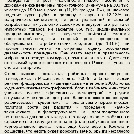
Президента), ни рост численности нищего населения с
доходами ниже величины прожиточного минимума на 300 тыс.
человек до 15,9 млн. россиян (11,1% граждан РФ), ни шоковое
падение курса рубля к доллару и евро на 12-13% до
исторических минимумов, ни рост увольнений и скрытой
безработицы, ни усиление зависимости внутреннего рынка от
импортных товаров, ни закрытие 650 тыс. индивидуальных
предпринимателей, ни введение пайковой системы
энергопотребления, ни веерный рост просрочек по
обслуживанию потребительских кредитов (до 13,8%), ни
прочие тяготы жизни не омрачают оценку россиянами
деятельности президента. Они свято верят в правильность
избранного президентом курса, несмотря ни на что. Даже если
этот самый курс в конечном итоге заведет Россию в тупик - в
системный кризис.
Столь высокие показатели рейтинга первого лица не
наблюдались в России аж с лета 2008г., а более высокий
рейтинг фиксировался лишь единожды - в апреле 2008г., когда
кудринско-игнатьевско-грефовский блок в кабинете министров
упивался славой "эффективных менеджеров", с редким
энтузиазмом следовал доктрине Вашингтонского консенсуса,
реализовывал кудринизм, а экстенсивно-паразитическая
политика роста без развития и проедания научно-
технического, инфраструктурного и производственного
потенциала давала хоть какую-то отдачу на фоне стабильно и
стремительно растущих цен на нефть и разбухания внешнего
корпоративного долга. Тогда еще была вера в Кремле и
обществе, что нефть будет дорожать вечно, брызги нефтяного