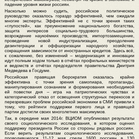
падение уровня жизни россиян.
Насколько можно судить, российское политическое
руководство оказалось гораздо эффективней, чем ожидали
многие эксперты. Эффективней не с точки зрения таких
«глупостей», как преумножение национального богатства,
защита интересов социально-трудового большинства,
возрождение наукоёмких производств, импортозамещение,
проведение новой индустриализации, преодоление
дезинтеграции и оффшоризации народного хозяйства,
сокращения зависимости от иностранных кредитов. Здесь всё,
к сожалению, без изменений – модернизация и инновации
идут полным ходом только в отчётах профильных министерств
и ведомств и отчётах председателя правительства Дмитрия
Медведева в Госдуме.
Российская правящая бюрократия оказалась крайне
эффективна с точки зрения самопиара, пропаганды,
манипулирования сознанием и формирования необходимой
ей повестки дня – игра на патриотических чувствах и
категорический отказ от освещения структурных перекосов и
перезревших проблем российской экономики в СМИ привели к
тому, что рейтинги поддержки первого лица и правящей
партии достигли своих многолетних максимумов.
Так, в середине мая 2014г. ВЦИОМ опубликовал результаты
своего социологического исследования, в котором оценил
поддержку президента России со стороны рядовых россиян.
Если верить результатам социологического исследования,
проводившегося 11-12 мая среди 1600 россиян в 130