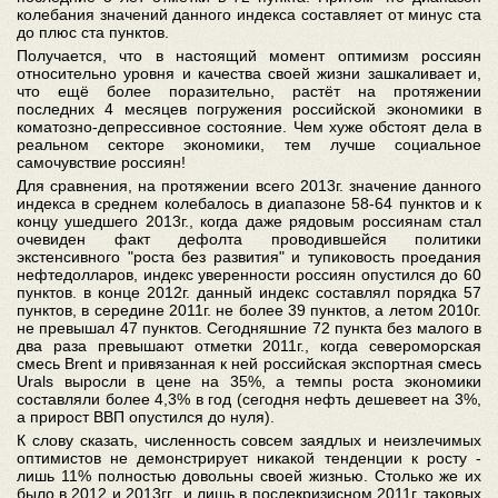
колебания значений данного индекса составляет от минус ста
до плюс ста пунктов.
Получается, что в настоящий момент оптимизм россиян
относительно уровня и качества своей жизни зашкаливает и,
что ещё более поразительно, растёт на протяжении
последних 4 месяцев погружения российской экономики в
коматозно-депрессивное состояние. Чем хуже обстоят дела в
реальном секторе экономики, тем лучше социальное
самочувствие россиян!
Для сравнения, на протяжении всего 2013г. значение данного
индекса в среднем колебалось в диапазоне 58-64 пунктов и к
концу ушедшего 2013г., когда даже рядовым россиянам стал
очевиден факт дефолта проводившейся политики
экстенсивного "роста без развития" и тупиковость проедания
нефтедолларов, индекс уверенности россиян опустился до 60
пунктов. в конце 2012г. данный индекс составлял порядка 57
пунктов, в середине 2011г. не более 39 пунктов, а летом 2010г.
не превышал 47 пунктов. Сегодняшние 72 пункта без малого в
два раза превышают отметки 2011г., когда североморская
смесь Brent и привязанная к ней российская экспортная смесь
Urals выросли в цене на 35%, а темпы роста экономики
составляли более 4,3% в год (сегодня нефть дешевеет на 3%,
а прирост ВВП опустился до нуля).
К слову сказать, численность совсем заядлых и неизлечимых
оптимистов не демонстрирует никакой тенденции к росту -
лишь 11% полностью довольны своей жизнью. Столько же их
было в 2012 и 2013гг., и лишь в послекризисном 2011г. таковых