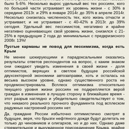
было 5-6%. Несколько вырос удельный вес тех россиян, кого
по большей части устраивает их уровень жизни - с 30% в
середине 2013г. и 29% в январе 2014г. до 35% в апреле 2014г.
Несколько снизилась численность тех, кого жизнь отчасти и
устраивает, и не устраивает - с 40-42% в 2013г. до 39%
сегодня. Удельный вес пессимистов, негативно и крайне
негативно оценивающих свой уровень жизни, снизился с 21-
25% в предыдущие 2 года до минимальных с предкризисного
2008г. 13%!
Пустые карманы не повод для пессимизма, когда есть
Крым
Не менее шокирующими и парадоксальными оказались
результаты ответов респондентов на вопрос, с каким знаком
они ожидают увидеть изменения в своей жизни - доля
оптимистов, верящих в светлое будущее российской
двухсекторной экономики автозаправки, хоть и осталась на
весьма высоком уровне, однако существенного роста не
продемонстрировала. Всплеск оптимизма относительно
текущего уровня жизни россиян не подкрепляется верой
граждан в изменения в лучшую сторону в ближайшее время -
этот разрыв наглядно и убедительно свидетельствует о том,
что никакого реального прочного фундамента под всплеском
радужных настроений россиян нет.
Да, граждане России избыточно оптимистично смотрят в
будущее, веря, что брызги нефтяного дождя будут долетать не
только до чиновников и олигархов, но и до них. Однако даже
стремительное и вынужденное присоединение Крыма, крайне