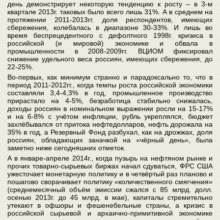
день демонстрирует некоторую тенденцию к росту – в 3-м
квартале 2013г. таковых было всего лишь 31%. А в среднем на
протяжении 2011-2013гг. доля респондентов, имеющих
сбережения, колебалась в диапазоне 30-33%. И лишь во
время беспрецедентного с дефолтного 1998г. кризиса в
российской (и мировой) экономике и обвала в
промышленности в 2008-2009гг. ВЦИОМ фиксировал
снижение удельного веса россиян, имеющих сбережения, до
22-25%.
Во-первых, как минимум странно и парадоксально то, что в
период 2011-2012гг., когда темпы роста российской экономики
составляли 3,4-4,3% в год, промышленное производство
прирастало на 4-5%, безработица стабильно снижалась,
доходы россиян в номинальном выражении росли на 15-17%
и на 6-8% с учётом инфляции, рубль укреплялся, бюджет
захлёбывался от притока нефтедолларов, нефть дорожала на
35% в год, а Резервный Фонд разбухал, как на дрожжах, доля
россиян, обладающих заначкой на «чёрный день», была
заметно ниже сегодняшних отметок.
А в январе-апреле 2014г., когда пузырь на нефтяном рынке и
прочих товарно-сырьевых биржах начал сдуваться, ФРС США
ужесточает монетарную политику и в четвёртый раз планово и
пошагово сворачивает политику «количественного смягчения»
(среднемесячный объём эмиссии сжался с 85 млрд. долл.
осенью 2013г. до 45 млрд. в мае), капиталы стремительно
утекают в офшоры и фешенебельные страны, а кризис в
российской сырьевой и архаично-примитивной экономике