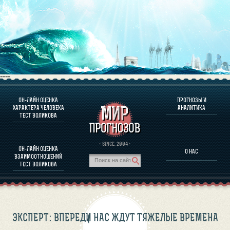
----
ОН-ЛАЙН ОЦЕНКА
ПРОГНОЗЫ И
О ПРОГРАММЕ
ХАРАКТЕРА ЧЕЛОВЕКА
АНАЛИТИКА
ТЕСТ ВОЛИКОВА
ОЦЕНКА ХАРАКТЕРA ЧЕЛОВЕКА
ОЦЕНКА ХАРАКТЕРА ВЫДАЮЩИХСЯ ЛИЧНОСТЕЙ
О ПРОГРАММЕ
· SINCE. 2004 ·
ОН-ЛАЙН ОЦЕНКА
О НАС
ТЕСТ НА СОВМЕСТИМОСТЬ ВОЛИКОВА
ВЗАИМООТНОШЕНИЙ
ПРОГНОЗЫ И АНАЛИТИКА
ТЕСТ ВОЛИКОВА
ЭКСПЕРТ: ВПЕРЕДИ НАС ЖДУТ ТЯЖЕЛЫЕ ВРЕМЕНА