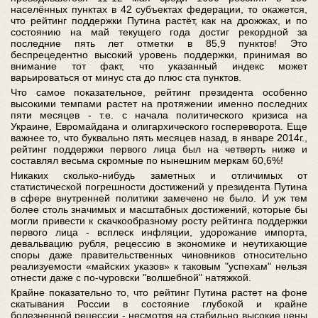
населённых пунктах в 42 субъектах федерации, то окажется,
что рейтинг поддержки Путина растёт, как на дрожжах, и по
состоянию на май текущего года достиг рекордной за
последние пять лет отметки в 85,9 пунктов! Это
беспрецедентно высокий уровень поддержки, принимая во
внимание тот факт, что указанный индекс может
варьироваться от минус ста до плюс ста пунктов.
Что самое показательное, рейтинг президента особенно
высокими темпами растет на протяжении именно последних
пяти месяцев - т.е. с начала политического кризиса на
Украине, Евромайдана и олигархического госпереворота. Еще
важнее то, что буквально пять месяцев назад, в январе 2014г.,
рейтинг поддержки первого лица был на четверть ниже и
составлял весьма скромные по нынешним меркам 60,6%!
Никаких сколько-нибудь заметных и отличимых от
статистической погрешности достижений у президента Путина
в сфере внутренней политики замечено не было. И уж тем
более столь значимых и масштабных достижений, которые бы
могли привести к скачкообразному росту рейтинга поддержки
первого лица - всплеск инфляции, удорожание импорта,
девальвацию рубля, рецессию в экономике и неутихающие
споры даже правительственных чиновников относительно
реализуемости «майских указов» к таковым "успехам" нельзя
отнести даже с по-чуровски "волшебной" натяжкой.
Крайне показательно то, что рейтинг Путина растет на фоне
скатывания России в состояние глубокой и крайне
болезненной рецессии - несмотря на стабильно высокие цены