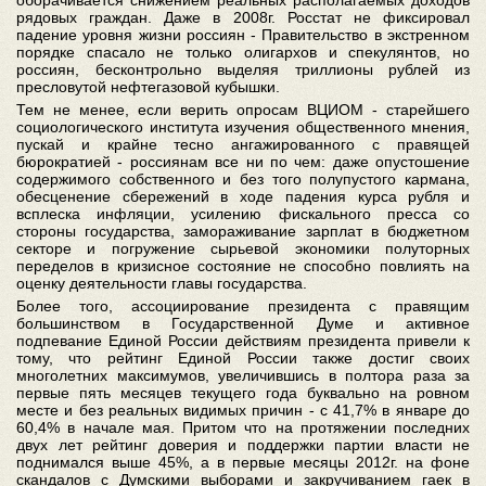
оборачивается снижением реальных располагаемых доходов
рядовых граждан. Даже в 2008г. Росстат не фиксировал
падение уровня жизни россиян - Правительство в экстренном
порядке спасало не только олигархов и спекулянтов, но
россиян, бесконтрольно выделяя триллионы рублей из
пресловутой нефтегазовой кубышки.
Тем не менее, если верить опросам ВЦИОМ - старейшего
социологического института изучения общественного мнения,
пускай и крайне тесно ангажированного с правящей
бюрократией - россиянам все ни по чем: даже опустошение
содержимого собственного и без того полупустого кармана,
обесценение сбережений в ходе падения курса рубля и
всплеска инфляции, усилению фискального пресса со
стороны государства, замораживание зарплат в бюджетном
секторе и погружение сырьевой экономики полуторных
переделов в кризисное состояние не способно повлиять на
оценку деятельности главы государства.
Более того, ассоциирование президента с правящим
большинством в Государственной Думе и активное
подпевание Единой России действиям президента привели к
тому, что рейтинг Единой России также достиг своих
многолетних максимумов, увеличившись в полтора раза за
первые пять месяцев текущего года буквально на ровном
месте и без реальных видимых причин - с 41,7% в январе до
60,4% в начале мая. Притом что на протяжении последних
двух лет рейтинг доверия и поддержки партии власти не
поднимался выше 45%, а в первые месяцы 2012г. на фоне
скандалов с Думскими выборами и закручиванием гаек в