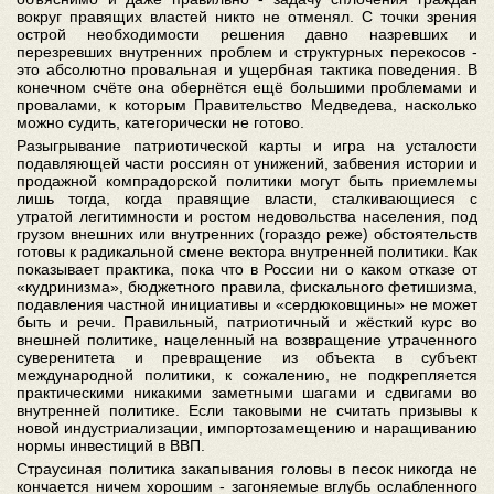
вокруг правящих властей никто не отменял. С точки зрения
острой необходимости решения давно назревших и
перезревших внутренних проблем и структурных перекосов -
это абсолютно провальная и ущербная тактика поведения. В
конечном счёте она обернётся ещё большими проблемами и
провалами, к которым Правительство Медведева, насколько
можно судить, категорически не готово.
Разыгрывание патриотической карты и игра на усталости
подавляющей части россиян от унижений, забвения истории и
продажной компрадорской политики могут быть приемлемы
лишь тогда, когда правящие власти, сталкивающиеся с
утратой легитимности и ростом недовольства населения, под
грузом внешних или внутренних (гораздо реже) обстоятельств
готовы к радикальной смене вектора внутренней политики. Как
показывает практика, пока что в России ни о каком отказе от
«кудринизма», бюджетного правила, фискального фетишизма,
подавления частной инициативы и «сердюковщины» не может
быть и речи. Правильный, патриотичный и жёсткий курс во
внешней политике, нацеленный на возвращение утраченного
суверенитета и превращение из объекта в субъект
международной политики, к сожалению, не подкрепляется
практическими никакими заметными шагами и сдвигами во
внутренней политике. Если таковыми не считать призывы к
новой индустриализации, импортозамещению и наращиванию
нормы инвестиций в ВВП.
Страусиная политика закапывания головы в песок никогда не
кончается ничем хорошим - загоняемые вглубь ослабленного