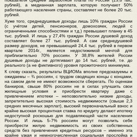
показателя средней заработной платы по России (29,6 тыс.
рублей), а медианная зарплата, которую получают 50%
работающего населения страны, составляет не более 20 тыс.
рублей.
Хуже того, среднедушевые доходы лишь 10% граждан России
(с учётом детей, пенсионеров, домохозяек, людей с
ограниченными способностями и т.д.) превышают планку в 45
тыс. рублей. И лишь у 27,4% граждан России душевой доход
составляет более 27 тыс. рублей. А сам среднедушевой
размер доходов, не превышающий 24,4 тыс. рублей в первом
квартале 2014г., является недостижимой мечтой для
приблизительно 70% россиян. У 38,8% жителей России
душевые доходы не дотягивают до 14 тыс. рублей, т.е. до
реального (а не фиктивного) уровня прожиточного минимума.
К слову сказать, результаты ВЦИОМа вполне предсказуемы и
ожидаемы – ¾ россиян, с трудом сводящих концы с концами,
на самом деле не имеют возможности сберегать. По оценкам
банкиров, свыше 80% россиян не в силах улучшить свои
жилищные условия и приобрести квартиру даже с
привлечением ипотеки – непозволительно низкие доходы,
запретительно высокая стоимость недвижимости (свыше 2,3
средних месячных зарплат), высокий первоначальный взнос и
крайне высокая процентная ставка по кредиту делают ипотеку
недоступной роскошью для подавляющей части населения
России. И лишь 5-7% россиян могут позволить себе
приобрести жилую недвижимость из своих собственных
средств без привлечения кредитных ресурсов – именно эта
крайне узкая и немногочисленная социальная прослойка и