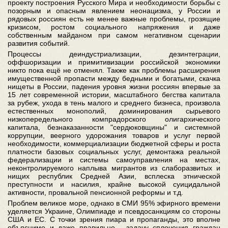
проекту построения Русского Мира и необходимости борьбы с
позорным и опасным явлением неонацизма, у России и
рядовых россиян есть не менее важные проблемы, грозящие
кризисом, ростом социального напряжения и даже
собственным майданом при самом негативном сценарии
развития событий.
Процессы деиндустриализации, дезинтеграции,
оффшоризации и примитивизации российской экономики
никто пока ещё не отменял. Также как проблемы расширения
имущественной пропасти между бедными и богатыми, скачка
нищеты в России, падения уровня жизни россиян впервые за
15 лет современной истории, масштабного бегства капитала
за рубеж, ухода в тень малого и среднего бизнеса, произвола
естественных монополий, доминирования сырьевого
низкопередельного компрадорского олигархического
капитала, безнаказанности "сердюковщины" и системной
коррупции, веерного удорожания товаров и услуг первой
необходимости, коммерциализации бюджетной сферы и роста
платности базовых социальных услуг, демонтажа реальной
федерализации и системы самоуправления на местах,
неконтролируемого наплыва мигрантов из слаборазвитых и
нищих республик Средней Азии, всплеска этнической
преступности и насилия, крайне высокой суицидальной
активности, провальной пенсионной реформы и т.д.
Проблем великое море, однако в СМИ 95% эфирного времени
уделяется Украине, Олимпиаде и псевдосанкциям со стороны
США и ЕС. С точки зрения пиара и пропаганды, это вполне
объяснимо и даже правильно - задачу сплочения граждан