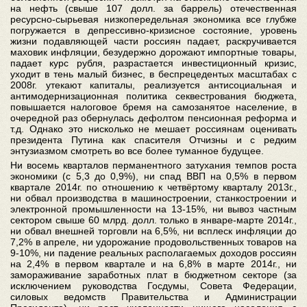
на нефть (свыше 107 долл. за баррель) отечественная
ресурсно-сырьевая низкопередельная экономика все глубже
погружается в депрессивно-кризисное состояние, уровень
жизни подавляющей части россиян падает, раскручивается
маховик инфляции, безудержно дорожают импортные товары,
падает курс рубля, разрастается инвестиционный кризис,
уходит в тень малый бизнес, в беспрецедентых масштабах с
2008г. утекают капиталы, реализуется антисоциальная и
антимодернизационная политика секвестрования бюджета,
повышается налоговое бремя на самозанятое население, в
очередной раз обернулась дефолтом пенсионная реформа и
т.д. Однако это нисколько не мешает россиянам оценивать
президента Путина как спасителя Отчизны и с редким
энтузиазмом смотреть во все более туманное будущее.
Ни восемь кварталов перманентного затухания темпов роста
экономики (с 5,3 до 0,9%), ни спад ВВП на 0,5% в первом
квартале 2014г. по отношению к четвёртому кварталу 2013г.,
ни обвал производства в машиностроении, станкостроении и
электронной промышленности на 13-15%, ни вывоз частным
сектором свыше 60 млрд. долл. только в январе-марте 2014г.,
ни обвал внешней торговли на 6,5%, ни всплеск инфляции до
7,2% в апреле, ни удорожание продовольственных товаров на
9-10%, ни падение реальных располагаемых доходов россиян
на 2,4% в первом квартале и на 6,8% в марте 2014г., ни
замораживание заработных плат в бюджетном секторе (за
исключением руководства Госдумы, Совета Федерации,
силовых ведомств Правительства и Администрации