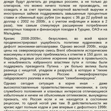
дождя будут долетать до рядовых россиян, а не только до
олигархов, что можно ничего толком не производить, не
созидать и за счет притока экспортной валютной выручки и
иностранных займов поддерживать завышенные процентные
ставки и обменный курс рубля (он вырос с 36 до 22 рублей за
доллар с 2002 по 2008г., а с учетом инфляции и вовсе в 2
раза), тем самым стимулируя расширение потребления
импортных товаров и финансируя поездки в Турцию, ОАЭ и на
Мальдивы.
Кризис 2008-2009гг., безусловно, во всей красе
продемонстрировал ущербность политики кудринизма и
дефолт экономики-автозаправки. Однако весной 2008г., когда
цены на североморскую смесь Brent обновляли исторические
максимумы и вплотную приближались к отметке в 150 долл. за
баррель, рядовые россияне искренне верили в правильность
и незыблемость избранного властями пути и готовы были
поддержать президента Путина - уж больно велика была
разница с нищетой, упадком и разрухой, в которую в "лихие
девяностые" погрузили Россию лжереформаторы
гайдаровского разлива и ельцинская "семибанкирщина".
Однако сегодня ситуация в корне иная - даже
высокопоставленные правительственные чиновники, в силу
служебного положения и клановых интересов отличающиеся
избыточным и ничем не объяснимым оптимизмом, вынуждены
признать, что Россия если и не находится в состоянии
рецессии, то одной ногой уже там. В действительности же
кризис идет полным ходом и уже впервые с дефолтного 1998г.