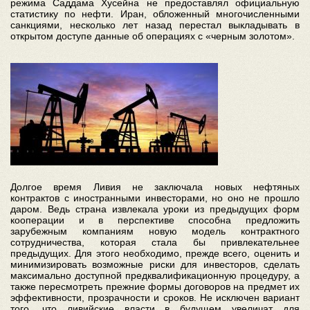
режима Саддама Хусейна не предоставлял официальную
статистику по нефти. Иран, обложенный многочисленными
санкциями, несколько лет назад перестал выкладывать в
открытом доступе данные об операциях с «черным золотом».
Долгое время Ливия не заключала новых нефтяных
контрактов с иностранными инвесторами, но оно не прошло
даром. Ведь страна извлекала уроки из предыдущих форм
кооперации и в перспективе способна предложить
зарубежным компаниям новую модель контрактного
сотрудничества, которая стала бы привлекательнее
предыдущих. Для этого необходимо, прежде всего, оценить и
минимизировать возможные риски для инвесторов, сделать
максимально доступной предквалификационную процедуру, а
также пересмотреть прежние формы договоров на предмет их
эффективности, прозрачности и сроков. Не исключен вариант
того, что ливийские власти в будущем увеличат для