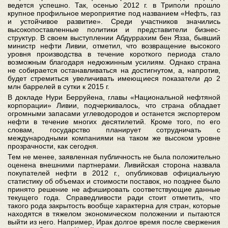
ведется успешно. Так, осенью 2012 г. в Триполи прошло
крупное профильное мероприятие под названием «Нефть, газ
и устойчивое развитие». Среди участников значились
высокопоставленные политики и представители бизнес-
структур. В своем выступлении Абдуррахим бен Язза, бывший
министр нефти Ливии, отметил, что возвращение высокого
уровня производства в течение короткого периода стало
возможным благодаря недюжинным усилиям. Однако страна
не собирается останавливаться на достигнутом, а, напротив,
будет стремиться увеличивать имеющиеся показатели до 2
млн баррелей в сутки к 2015 г.
В докладе Нури Берруйена, главы «Национальной нефтяной
корпорации» Ливии, подчеркивалось, что страна обладает
огромными запасами углеводородов и останется экспортером
нефти в течение многих десятилетий. Кроме того, по его
словам, государство планирует сотрудничать с
международными компаниями на таком же высоком уровне
прозрачности, как сегодня.
Тем не менее, заявленная публичность не была положительно
оценена внешними партнерами. Ливийская сторона назвала
покупателей нефти в 2012 г., опубликовав официальную
статистику об объемах и стоимости поставок, но позднее было
принято решение не афишировать соответствующие данные
текущего года. Справедливости ради стоит отметить, что
такого рода закрытость вообще характерна для стран, которые
находятся в тяжелом экономическом положении и пытаются
выйти из него. Например, Ирак долгое время после свержения