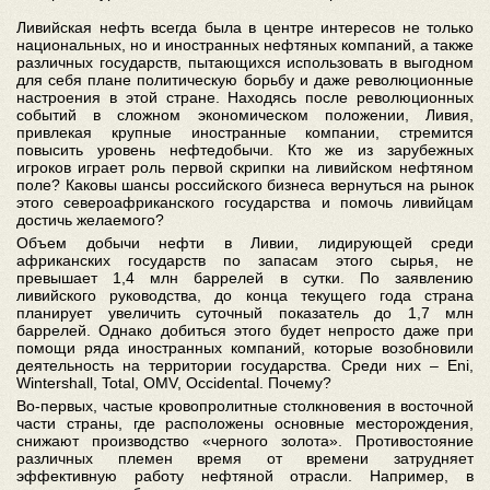
Ливийская нефть всегда была в центре интересов не только
национальных, но и иностранных нефтяных компаний, а также
различных государств, пытающихся использовать в выгодном
для себя плане политическую борьбу и даже революционные
настроения в этой стране. Находясь после революционных
событий в сложном экономическом положении, Ливия,
привлекая крупные иностранные компании, стремится
повысить уровень нефтедобычи. Кто же из зарубежных
игроков играет роль первой скрипки на ливийском нефтяном
поле? Каковы шансы российского бизнеса вернуться на рынок
этого североафриканского государства и помочь ливийцам
достичь желаемого?
Объем добычи нефти в Ливии, лидирующей среди
африканских государств по запасам этого сырья, не
превышает 1,4 млн баррелей в сутки. По заявлению
ливийского руководства, до конца текущего года страна
планирует увеличить суточный показатель до 1,7 млн
баррелей. Однако добиться этого будет непросто даже при
помощи ряда иностранных компаний, которые возобновили
деятельность на территории государства. Среди них – Eni,
Wintershall, Total, OMV, Occidental. Почему?
Во-первых, частые кровопролитные столкновения в восточной
части страны, где расположены основные месторождения,
снижают производство «черного золота». Противостояние
различных племен время от времени затрудняет
эффективную работу нефтяной отрасли. Например, в