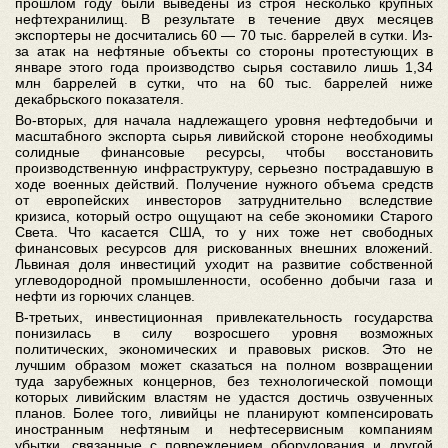
прошлом году были выведены из строя несколько крупных
нефтехранилищ. В результате в течение двух месяцев
экспортеры не досчитались 60 — 70 тыс. баррелей в сутки. Из-
за атак на нефтяные объекты со стороны протестующих в
январе этого года производство сырья составило лишь 1,34
млн баррелей в сутки, что на 60 тыс. баррелей ниже
декабрьского показателя.
Во-вторых, для начала надлежащего уровня нефтедобычи и
масштабного экспорта сырья ливийской стороне необходимы
солидные финансовые ресурсы, чтобы восстановить
производственную инфраструктуру, серьезно пострадавшую в
ходе военных действий. Получение нужного объема средств
от европейских инвесторов затруднительно вследствие
кризиса, который остро ощущают на себе экономики Старого
Света. Что касается США, то у них тоже нет свободных
финансовых ресурсов для рискованных внешних вложений.
Львиная доля инвестиций уходит на развитие собственной
углеводородной промышленности, особенно добычи газа и
нефти из горючих сланцев.
В-третьих, инвестиционная привлекательность государства
понизилась в силу возросшего уровня возможных
политических, экономических и правовых рисков. Это не
лучшим образом может сказаться на полном возвращении
туда зарубежных концернов, без технологической помощи
которых ливийским властям не удастся достичь озвученных
планов. Более того, ливийцы не планируют компенсировать
иностранным нефтяным и нефтесервисным компаниям
убытки, связанные с повреждением оборудования и другой