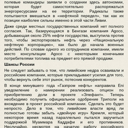
полевые командиры заявили о создании здесь автономии,
которая будет самостоятельно распоряжаться
энергоресурсами на ее территории. Радикалы также
попытаются вмешаться в «нефтяной передел», так как их
позиции наиболее сильны именно в этой части Ливии.
Даже среди местных государственных компаний нет полного
согласия. Так, базирующаяся в Бенгази компания Agoco,
добывающая около 25% нефти государства, выступила против
того, чтобы экспортировать нефть через «Национальную
нефтяную корпорацию», как было до начала военных
действий. По словам одного из сотрудников компании, имели
место консультации Agoco с некоторыми конечными
потребителями топлива на предмет его прямой продажи.
Шансы России
Не следует забывать о том, что ливийские недра осваивали и
российские компании, которые прикладывают усилия для того,
чтобы вернуть себе этот рынок, потеснив конкурентов.
В конце минувшего года «Газпром нефть» направила Eni
уведомление о намерении реализовать опцион по
приобретению доли в проекте «Элефант». Теперь
необходимо получить официальное одобрение Триполи на
вхождение в проект российской компании. Сделать это будет
непросто. Дело в том, что ливийские власти вряд ли
полностью готовы забыть «двойную игру» Кремля, который
некоторое время назад параллельно пытался заручиться
поддержкой Муаммара Каддафи и его противников.
Неслучайно, несмотря на начатую работу российского