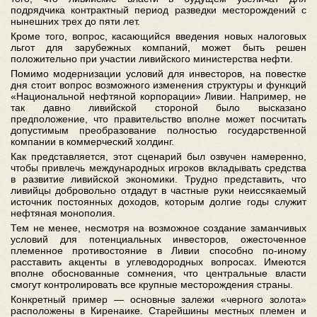
подрядчика контрактный период разведки месторождений с
нынешних трех до пяти лет.
Кроме того, вопрос, касающийся введения новых налоговых
льгот для зарубежных компаний, может быть решен
положительно при участии ливийского министерства нефти.
Помимо модернизации условий для инвесторов, на повестке
дня стоит вопрос возможного изменения структуры и функций
«Национальной нефтяной корпорации» Ливии. Например, не
так давно ливийской стороной было высказано
предположение, что правительство вполне может посчитать
допустимым преобразование полностью государственной
компании в коммерческий холдинг.
Как представляется, этот сценарий был озвучен намеренно,
чтобы привлечь международных игроков вкладывать средства
в развитие ливийской экономики. Трудно представить, что
ливийцы добровольно отдадут в частные руки неиссякаемый
источник постоянных доходов, которым долгие годы служит
нефтяная монополия.
Тем не менее, несмотря на возможное создание заманчивых
условий для потенциальных инвесторов, ожесточенное
племенное противостояние в Ливии способно по-иному
расставить акценты в углеводородных вопросах. Имеются
вполне обоснованные сомнения, что центральные власти
смогут контролировать все крупные месторождения страны.
Конкретный пример — основные залежи «черного золота»
расположены в Киренаике. Старейшины местных племен и