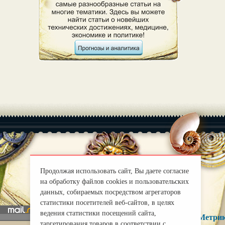
|
О нас
Правила
Продолжая использовать сайт, Вы даете согласие
mirprognoz@mail.ru
на обработку файлов cookies и пользовательских
данных, собираемых посредством агрегаторов
статистики посетителей веб-сайтов, в целях
ведения статистики посещений сайта,
таргетирования товаров в соответствии с