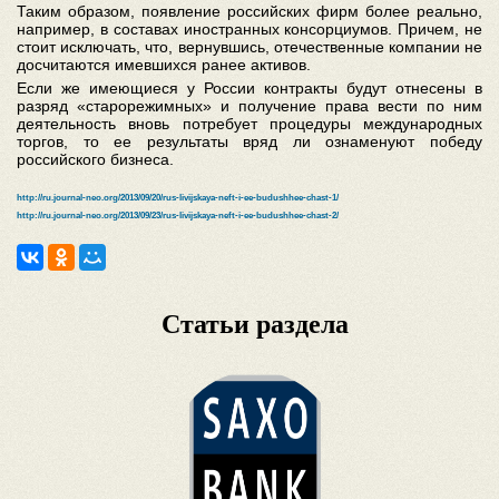
Таким образом, появление российских фирм более реально,
например, в составах иностранных консорциумов. Причем, не
стоит исключать, что, вернувшись, отечественные компании не
досчитаются имевшихся ранее активов.
Если же имеющиеся у России контракты будут отнесены в
разряд «старорежимных» и получение права вести по ним
деятельность вновь потребует процедуры международных
торгов, то ее результаты вряд ли ознаменуют победу
российского бизнеса.
http://ru.journal-neo.org/2013/09/20/rus-livijskaya-neft-i-ee-budushhee-chast-1/
http://ru.journal-neo.org/2013/09/23/rus-livijskaya-neft-i-ee-budushhee-chast-2/
Статьи раздела