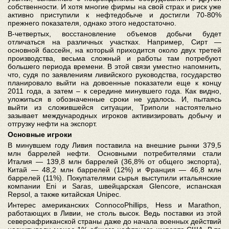
собственности. И хотя многие фирмы на свой страх и риск уже
активно приступили к нефтедобыче и достигли 70-80%
прежнего показателя, однако этого недостаточно.
В-четвертых, восстановление объемов добычи будет
отличаться на различных участках. Например, Сирт —
основной бассейн, на который приходится около двух третей
производства, весьма сложный и работы там потребуют
большего периода времени. В этой связи уместно напомнить,
что, судя по заявлениям ливийского руководства, государство
планировало выйти на довоенные показатели еще к концу
2011 года, а затем – к середине минувшего года. Как видно,
уложиться в обозначенные сроки не удалось. И, пытаясь
выйти из сложившейся ситуации, Триполи настоятельно
зазывает международных игроков активизировать добычу и
отгрузку нефти на экспорт.
Основные игроки
В минувшем году Ливия поставила на внешние рынки 379,5
млн баррелей нефти. Основными потребителями стали
Италия — 139,8 млн баррелей (36,8% от общего экспорта),
Китай — 48,2 млн баррелей (12%) и Франция — 46,8 млн
баррелей (11%). Покупателями сырья выступили итальянские
компании Eni и Saras, швейцарская Glencore, испанская
Repsol, а также китайская Unipec.
Интерес американских ConnocoPhillips, Hess и Marathon,
работающих в Ливии, не столь высок. Ведь поставки из этой
североафриканской страны даже до начала военных действий