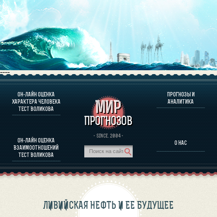
----
ОН-ЛАЙН ОЦЕНКА
ПРОГНОЗЫ И
О ПРОГРАММЕ
ХАРАКТЕРА ЧЕЛОВЕКА
АНАЛИТИКА
ТЕСТ ВОЛИКОВА
ОЦЕНКА ХАРАКТЕРA ЧЕЛОВЕКА
ОЦЕНКА ХАРАКТЕРА ВЫДАЮЩИХСЯ ЛИЧНОСТЕЙ
О ПРОГРАММЕ
· SINCE. 2004 ·
ОН-ЛАЙН ОЦЕНКА
О НАС
ТЕСТ НА СОВМЕСТИМОСТЬ ВОЛИКОВА
ВЗАИМООТНОШЕНИЙ
ПРОГНОЗЫ И АНАЛИТИКА
ТЕСТ ВОЛИКОВА
ЛИВИЙСКАЯ НЕФТЬ И ЕЕ БУДУЩЕЕ