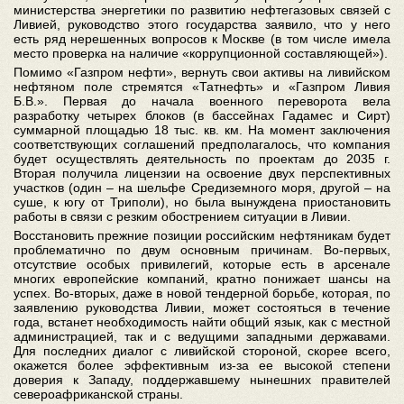
министерства энергетики по развитию нефтегазовых связей с
Ливией, руководство этого государства заявило, что у него
есть ряд нерешенных вопросов к Москве (в том числе имела
место проверка на наличие «коррупционной составляющей»).
Помимо «Газпром нефти», вернуть свои активы на ливийском
нефтяном поле стремятся «Татнефть» и «Газпром Ливия
Б.В.». Первая до начала военного переворота вела
разработку четырех блоков (в бассейнах Гадамес и Сирт)
суммарной площадью 18 тыс. кв. км. На момент заключения
соответствующих соглашений предполагалось, что компания
будет осуществлять деятельность по проектам до 2035 г.
Вторая получила лицензии на освоение двух перспективных
участков (один – на шельфе Средиземного моря, другой – на
суше, к югу от Триполи), но была вынуждена приостановить
работы в связи с резким обострением ситуации в Ливии.
Восстановить прежние позиции российским нефтяникам будет
проблематично по двум основным причинам. Во-первых,
отсутствие особых привилегий, которые есть в арсенале
многих европейские компаний, кратно понижает шансы на
успех. Во-вторых, даже в новой тендерной борьбе, которая, по
заявлению руководства Ливии, может состояться в течение
года, встанет необходимость найти общий язык, как с местной
администрацией, так и с ведущими западными державами.
Для последних диалог с ливийской стороной, скорее всего,
окажется более эффективным из-за ее высокой степени
доверия к Западу, поддержавшему нынешних правителей
североафриканской страны.