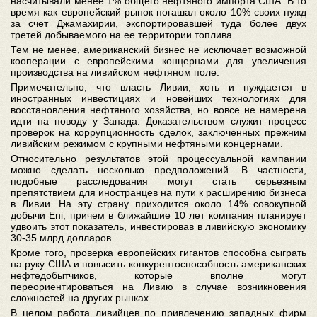
насчитывали менее 1% общего нефтяного импорта США. В то
время как европейский рынок погашал около 10% своих нужд
за счет Джамахирии, экспортировавшей туда более двух
третей добываемого на ее территории топлива.
Тем не менее, американский бизнес не исключает возможной
кооперации с европейскими концернами для увеличения
производства на ливийском нефтяном поле.
Примечательно, что власть Ливии, хоть и нуждается в
иностранных инвестициях и новейших технологиях для
восстановления нефтяного хозяйства, но вовсе не намерена
идти на поводу у Запада. Доказательством служит процесс
проверок на коррупционность сделок, заключенных прежним
ливийским режимом с крупными нефтяными концернами.
Относительно результатов этой процессуальной кампании
можно сделать несколько предположений. В частности,
подобные расследования могут стать серьезным
препятствием для иностранцев на пути к расширению бизнеса
в Ливии. На эту страну приходится около 14% совокупной
добычи Eni, причем в ближайшие 10 лет компания планирует
удвоить этот показатель, инвестировав в ливийскую экономику
30-35 млрд долларов.
Кроме того, проверка европейских гигантов способна сыграть
на руку США и повысить конкурентоспособность американских
нефтедобытчиков, которые вполне могут
переориентироваться на Ливию в случае возникновения
сложностей на других рынках.
В целом работа ливийцев по привлечению западных фирм