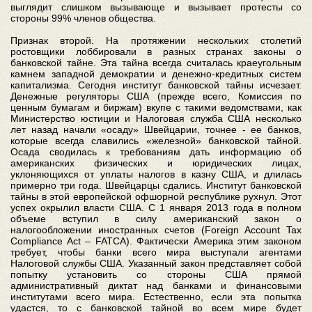
выглядит слишком вызывающе и вызывает протесты со
стороны 99% членов общества.
Признак второй. На протяжении нескольких столетий
ростовщики лоббировали в разных странах законы о
банковской тайне. Эта тайна всегда считалась краеугольным
камнем западной демократии и денежно-кредитных систем
капитализма. Сегодня институт банковской тайны исчезает.
Денежные регуляторы США (прежде всего, Комиссия по
ценным бумагам и биржам) вкупе с такими ведомствами, как
Министерство юстиции и Налоговая служба США несколько
лет назад начали «осаду» Швейцарии, точнее - ее банков,
которые всегда славились «железной» банковской тайной.
Осада сводилась к требованиям дать информацию об
американских физических и юридических лицах,
уклоняющихся от уплаты налогов в казну США, и длилась
примерно три года. Швейцарцы сдались. Институт банковской
тайны в этой европейской офшорной республике рухнул. Этот
успех окрылил власти США. С 1 января 2013 года в полном
объеме вступил в силу американский закон о
налогообложении иностранных счетов (Foreign Account Tax
Compliance Act – FATCA). Фактически Америка этим законом
требует, чтобы банки всего мира выступали агентами
Налоговой службы США. Указанный закон представляет собой
попытку установить со стороны США прямой
административный диктат над банками и финансовыми
институтами всего мира. Естественно, если эта попытка
удастся, то с банковской тайной во всем мире будет