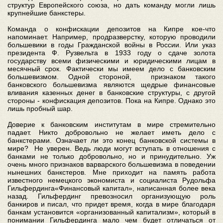
структур Европейского союза, но дать команду могли лишь
крупнейшие банкстеры.
Команда о конфискации депозитов на Кипре кое-что
напоминает. Например, продразверстку, которую проводили
большевики в годы Гражданской войны в России. Или указ
президента Ф. Рузвельта в 1933 году о сдаче золота
государству всеми физическими и юридическими лицам в
месячный срок. Фактически мы имеем дело с банковским
большевизмом. Одной стороной, признаком такого
банковского большевизма являются щедрые финансовые
вливания казенных денег в банковские структуры, с другой
стороны - конфискация депозитов. Пока на Кипре. Однако это
лишь пробный шар.
Доверие к банковским институтам в мире стремительно
падает. Никто добровольно не желает иметь дело с
банкстерами. Означает ли это конец банковской системы в
мире? Не уверен. Ведь люди могут вступать в отношения с
банками не только добровольно, но и принудительно. Уж
очень много признаков варварского большевизма в поведении
нынешних банкстеров. Мне приходит на память работа
известного немецкого экономиста и социалиста Рудольфа
Гильфердинга«Финансовый капитал», написанная более века
назад. Гильфердинг превозносил организующую роль
банкиров и писал, что придет время, когда в мире благодаря
банкам установится «организованный капитализм», который в
понимании Гильфердинга мало чем будет отличаться от