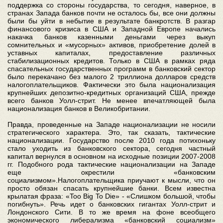
поддержка со стороны государства, то сегодня, наверное, в
странах Запада банков почти не осталось бы, все они должны
были бы уйти в небытие в результате банкротств. В разгар
финансового кризиса в США и Западной Европе начались
накачка банков казенными деньгами через выкуп
сомнительных и «мусорных» активов, приобретение долей в
уставных капиталах, предоставление различных
стабилизационных кредитов. Только в США в рамках ряда
спасательных государственных программ в банковский сектор
было перекачано без малого 2 триллиона долларов средств
налогоплательщиков. Фактически это была национализация
крупнейших депозитно-кредитных организаций США, прежде
всего банков Уолл-стрит. Не менее впечатляющей была
национализация банков в Великобритании.
Правда, проведенные на Западе национализации не носили
стратегического характера. Это, так сказать, тактические
национализации. Государство после 2010 года потихоньку
стало уходить из банковского сектора, сегодня частный
капитал вернулся в основном на исходные позиции 2007-2008
гг. Подобного рода тактические национализации на Западе
еще окрестили «банковским
социализмом».Налогоплательщика приучают к мысли, что он
просто обязан спасать крупнейшие банки. Всем известна
крылатая фраза: «Too Big To Die» - «Слишком большой, чтобы
погибнуть». Речь идет о банковских гигантах Уолл-стрит и
Лондонского Сити. В то же время на фоне всеобщего
экономического либерализма «банковский социализм»