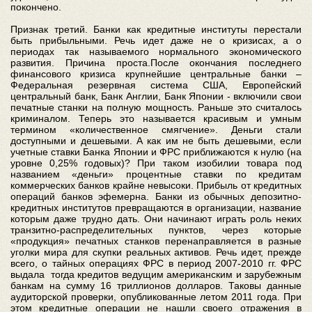
покончено.
Признак третий. Банки как кредитные институты перестали
быть прибыльными. Речь идет даже не о кризисах, а о
периодах так называемого нормального экономического
развития. Причина проста.После окончания последнего
финансового кризиса крупнейшие центральные банки –
Федеральная резервная система США, Европейский
центральный банк, Банк Англии, Банк Японии - включили свои
печатные станки на полную мощность. Раньше это считалось
криминалом. Теперь это называется красивым и умным
термином «количественное смягчение». Деньги стали
доступными и дешевыми. А как им не быть дешевыми, если
учетные ставки Банка Японии и ФРС приближаются к нулю (на
уровне 0,25% годовых)? При таком изобилии товара под
названием «деньги» процентные ставки по кредитам
коммерческих банков крайне невысоки. Прибыль от кредитных
операций банков эфемерна. Банки из обычных депозитно-
кредитных институтов превращаются в организации, название
которым даже трудно дать. Они начинают играть роль неких
транзитно-распределительных пунктов, через которые
«продукция» печатных станков перенаправляется в разные
уголки мира для скупки реальных активов. Речь идет, прежде
всего, о тайных операциях ФРС в период 2007-2010 гг. ФРС
выдала тогда кредитов ведущим американским и зарубежным
банкам на сумму 16 триллионов долларов. Таковы данные
аудиторской проверки, опубликованные летом 2011 года. При
этом кредитные операции не нашли своего отражения в