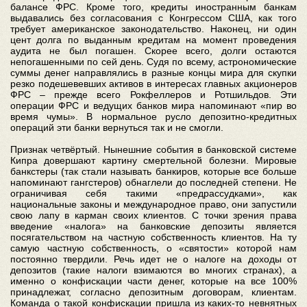
балансе ФРС. Кроме того, кредиты иностранным банкам
выдавались без согласования с Конгрессом США, как того
требует американское законодательство. Наконец, ни один
цент долга по выданным кредитам на момент проведения
аудита не был погашен. Скорее всего, долги остаются
непогашенными по сей день. Судя по всему, астрономические
суммы денег направлялись в разные концы мира для скупки
резко подешевевших активов в интересах главных акционеров
ФРС – прежде всего Рокфеллеров и Ротшильдов. Эти
операции ФРС и ведущих банков мира напоминают «пир во
время чумы». В нормальное русло депозитно-кредитных
операций эти банки вернуться так и не смогли.
Признак четвёртый. Нынешние события в банковской системе
Кипра довершают картину смертельной болезни. Мировые
банкстеры (так стали называть банкиров, которые все больше
напоминают гангстеров) обнаглели до последней степени. Не
ограничивая себя такими «предрассудками», как
национальные законы и международное право, они запустили
свою лапу в карман своих клиентов. С точки зрения права
введение «налога» на банковские депозиты является
посягательством на частную собственность клиентов. На ту
самую частную собственность, о «святости» которой нам
постоянно твердили. Речь идет не о налоге на доходы от
депозитов (такие налоги взимаются во многих странах), а
именно о конфискации части денег, которые на все 100%
принадлежат, согласно депозитным договорам, клиентам.
Команда о такой конфискации пришла из каких-то невнятных