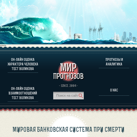
----
ОН-ЛАЙН ОЦЕНКА
ПРОГНОЗЫ И
О ПРОГРАММЕ
ХАРАКТЕРА ЧЕЛОВЕКА
АНАЛИТИКА
ТЕСТ ВОЛИКОВА
ОЦЕНКА ХАРАКТЕРA ЧЕЛОВЕКА
ОЦЕНКА ХАРАКТЕРА ВЫДАЮЩИХСЯ ЛИЧНОСТЕЙ
О ПРОГРАММЕ
· SINCE. 2004 ·
ОН-ЛАЙН ОЦЕНКА
О НАС
ТЕСТ НА СОВМЕСТИМОСТЬ ВОЛИКОВА
ВЗАИМООТНОШЕНИЙ
ПРОГНОЗЫ И АНАЛИТИКА
ТЕСТ ВОЛИКОВА
МИРОВАЯ БАНКОВСКАЯ СИСТЕМА ПРИ СМЕРТИ