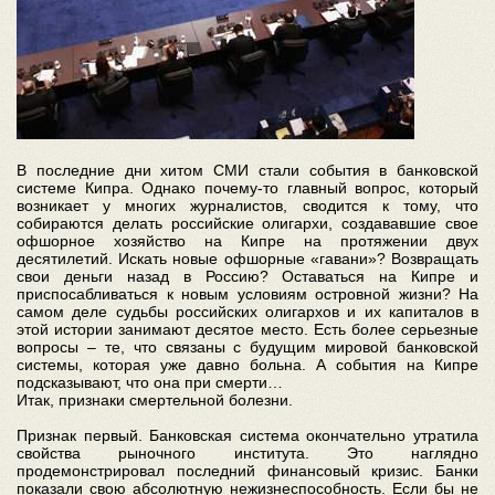
В последние дни хитом СМИ стали события в банковской
системе Кипра. Однако почему-то главный вопрос, который
возникает у многих журналистов, сводится к тому, что
собираются делать российские олигархи, создававшие свое
офшорное хозяйство на Кипре на протяжении двух
десятилетий. Искать новые офшорные «гавани»? Возвращать
свои деньги назад в Россию? Оставаться на Кипре и
приспосабливаться к новым условиям островной жизни? На
самом деле судьбы российских олигархов и их капиталов в
этой истории занимают десятое место. Есть более серьезные
вопросы – те, что связаны с будущим мировой банковской
системы, которая уже давно больна. А события на Кипре
подсказывают, что она при смерти…
Итак, признаки смертельной болезни.
Признак первый. Банковская система окончательно утратила
свойства рыночного института. Это наглядно
продемонстрировал последний финансовый кризис. Банки
показали свою абсолютную нежизнеспособность. Если бы не