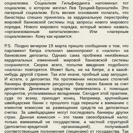
социализма. Социализм Гильфердинга напоминал тот
социализм, о котором мечтал Лев Троцкий-Бронштейн. Это
лагерный социализм. Есть веские основания полагать, что
банкстеры спешно принялись за кардинальную перестройку
мировой банковской системы под запросы нового мирового
порядка. Нового мирового порядка, который можно назвать
«организованным капитализмом». Или «лагерным
социализмом». Кому как нравится.
P.S. Поздно вечером 19 марта пришло сообщение о том, что
парламент Кипра отклонил законопроект о «налоге» на
банковские депозиты. Однако сама проблема неизбежных
кардинальных изменений мировой банковской системы
сохраняется. Скорее всего, попытки введения подобного
«налога» повторятся. Может быть, не на Кипре, а в какой-
нибудь другой стране. Так или иначе, пробный шар запущен.
И кстати, о депозитах. На протяжении нескольких столетий
банкиры формировали ресурсную базу своих банков за счет
депозитов. Денежные средства привлекались с помощью
процентов, уплачиваемых вкладчикам. Сегодня этой практике,
судя по всему, приходит конец. Например, крупнейшие
швейцарские банки с прошлого года перешли к взиманию с
клиентов комиссии за размещение средств на депозитных
счетах. За швейцарцами могут последовать банкиры других
стран. Данная комиссия – это также своеобразный налог,
только взимаемый не государством, а частной структурой
(депозитно-кредитной организацией), получившей
соответствующие полномочия (лицензию) от государства. Так