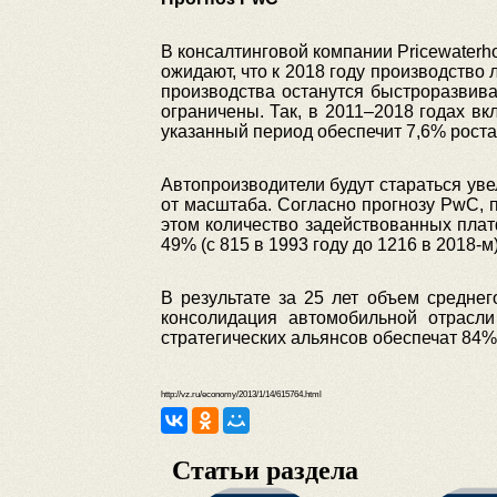
В консалтинговой компании Pricewaterh
ожидают, что к 2018 году производство
производства останутся быстроразвив
ограничены. Так, в 2011–2018 годах в
указанный период обеспечит 7,6% роста
Автопроизводители будут стараться ув
от масштаба. Согласно прогнозу PwC, 
этом количество задействованных плат
49% (с 815 в 1993 году до 1216 в 2018-м)
В результате за 25 лет объем среднег
консолидация автомобильной отрасл
стратегических альянсов обеспечат 84%
http://vz.ru/economy/2013/1/14/615764.html
Статьи раздела