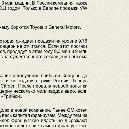
в 3 млн машин. В России компания также
2011 годом. Только в Европе продажи VW
му борются Toyota и General Motors.
которая ожидает продажи на уровне 9,76
онцерн не отчитался. Если этот прогноз
ся, продадут в этом году 9,3 млн и 9 млн
 из-за существенного сокращения объема
ивание и получение прибыли. Концерн до
ак и не отдали в руки России. Теперь
itroën. После провала первой попытки
церну несколько миллиардов евро, если
а «Трибюн».
 долю в новой компании. Ранее GM хотел
ь весь капитал французам. Между тем на
 идет. Французские власти не выражают
нсовое положение самого французского