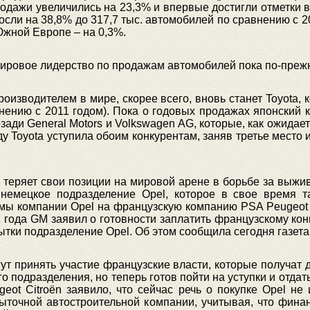
родажи увеличились на 23,3% и впервые достигли отметки 
осли на 38,8% до 317,7 тыс. автомобилей по сравнению с 
Южной Европе – на 0,3%.
мировое лидерство по продажам автомобилей пока по-прежне
оизводителем в мире, скорее всего, вновь станет Toyota, 
ению с 2011 годом). Пока о годовых продажах японский к
зади General Motors и Volkswagen AG, которые, как ожидает
ду Toyota уступила обоим конкурентам, заняв третье место
рн теряет свои позиции на мировой арене в борьбе за выж
немецкое подразделение Opel, которое в свое время т
мы компании Opel на французскую компанию PSA Peugeot C
 года GM заявил о готовности заплатить французскому кон
ытки подразделение Opel. Об этом сообщила сегодня газет
огут принять участие французские власти, которые получат
о подразделения, но теперь готов пойти на уступки и отдат
ot Citroën заявило, что сейчас речь о покупке Opel не
быточной автостроительной компании, учитывая, что фина