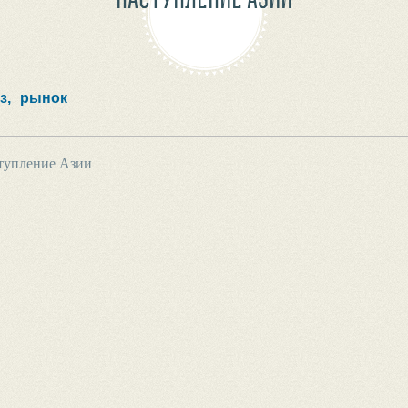
з,
рынок
тупление Азии