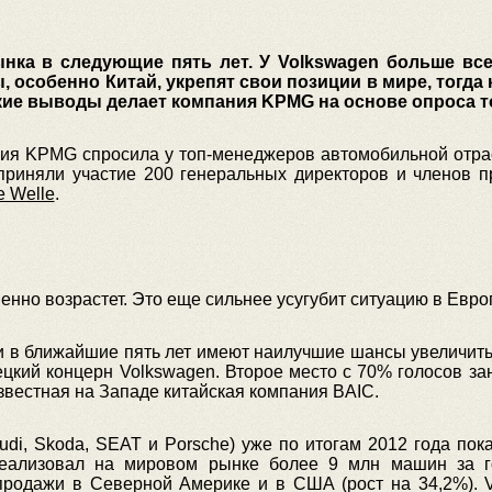
нка в следующие пять лет.
У Volkswagen больше все
, особенно Китай, укрепят свои позиции в мире, тогда
кие выводы делает компания KPMG на основе опроса 
ия KPMG спросила у топ-менеджеров автомобильной отрас
 приняли участие 200 генеральных директоров и членов 
e Welle
.
нно возрастет. Это еще сильнее усугубит ситуацию в Евро
ли в ближайшие пять лет имеют наилучшие шансы увеличи
цкий концерн Volkswagen. Второе место с 70% голосов зан
вестная на Западе китайская компания BAIC.
di, Skoda, SEAT и Porsche) уже по итогам 2012 года по
еализовал на мировом рынке более 9 млн машин за го
родажи в Северной Америке и в США (рост на 34,2%). 