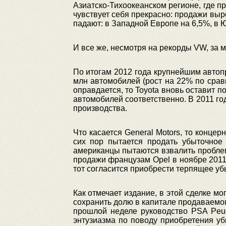
Азиатско-Тихоокеанском регионе, где п
чувствует себя прекрасно: продажи выр
падают: в Западной Европе на 6,5%, в 
И все же, несмотря на рекорды VW, за 
По итогам 2012 года крупнейшим автопр
млн автомобилей (рост на 22% по сравн
оправдается, то Toyota вновь оставит по
автомобилей соответственно. В 2011 го
производства.
Что касается General Motors, то конце
сих пор пытается продать убыточное 
американцы пытаются взвалить пробле
продажи французам Opel в ноябре 2011
тот согласится приобрести терпящее уб
Как отмечает издание, в этой сделке м
сохранить долю в капитале продаваемог
прошлой неделе руководство PSA Peuge
энтузиазма по поводу приобретения у