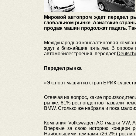
Мировой автопром ждет передел ры
глобальном рынке. Азиатские страны
продаж машин продолжат падать. Та
Международная консалтинговая компан
ждут в ближайшие пять лет. В опросе
автомобилестроения, передает
Deutsch
Передел рынка
«Экспорт машин из стран БРИК существе
Отвечая на вопрос, какие производите
рынке, 81% респондентов назвали неме
BMW. Столько же набрала и пока малоиз
Компания Volkswagen AG (марки VW, Au
Впервые за свою историю концерн р
Наибольшими темпами (26,2%) росли п