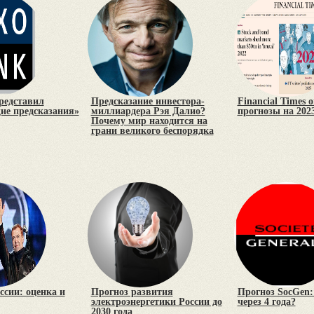
редставил
Предсказание инвестора-
Financial Times 
е предсказания»
миллиардера Рэя Далио?
прогнозы на 2023
Почему мир находится на
грани великого беспорядка
ссии: оценка и
Прогноз развития
Прогноз SocGen:
электроэнергетики России до
через 4 года?
2030 года