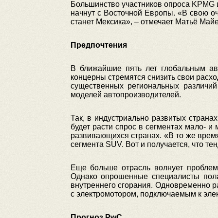
Большинство участников опроса KPMG и
начнут с Восточной Европы. «В свою о
станет Мексика», – отмечает Матьё Майе
Предпочтения
В ближайшие пять лет глобальным авт
концерны стремятся снизить свои расх
существенных региональных различий 
моделей автопроизводителей.
Так, в индустриально развитых стран
будет расти спрос в сегментах мало- и
развивающихся странах. «В то же врем
сегмента SUV. Вот и получается, что те
Еще больше отрасль волнует проблема
Однако опрошенные специалисты пола
внутреннего сгорания. Одновременно ра
с электромотором, подключаемым к элек
Прогноз PwC