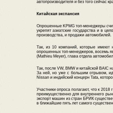
автопроизводителя и без того сейчас кр
Китайская экспансия
Опрошенные KPMG топ-менеджеры считаю
укрепят азиатские государства и в ц
производства, и продажи автомобилей.
Так, из 10 компаний, которые имеют
опрошенных топ-менеджеров, восемь яв
(Mathieu Meyer), глава отдела автомоб
Так, после VW, BMW и китайской BAIC н
За ней, но уже с большим отрывом, ид
Nissan и индийский концерн Tata, котор
Участники опроса полагают, что к 2018
преимущественно для внутреннего рынка
экспорт машин из стран БРИК существен
в ближайшие пять лет самого существен