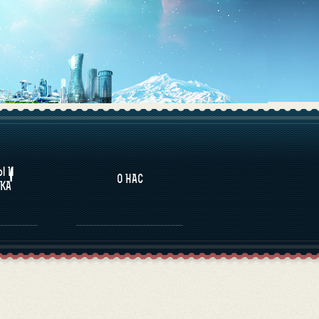
НАЛИТИКА
Ы И
О НАС
КА