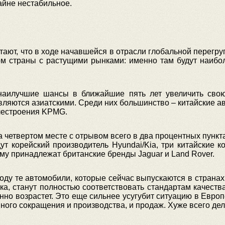
айне нестабильное.
т, что в ходе начавшейся в отрасли глобальной перегру
елом страны с растущими рынками: именно там будут наиб
 наилучшие шансы в ближайшие пять лет увеличить св
ляются азиатскими. Среди них большинство – китайские а
илестроения KPMG.
а четвертом месте с отрывом всего в два процентных пункта
ут корейский производитель Hyundai/Kia, три китайские к
ому принадлежат британские бренды Jaguar и Land Rover.
 году те автомобили, которые сейчас выпускаются в странах
, станут полностью соответствовать стандартам качества
но возрастет. Это еще сильнее усугубит ситуацию в Европ
ного сокращения и производства, и продаж. Хуже всего дел