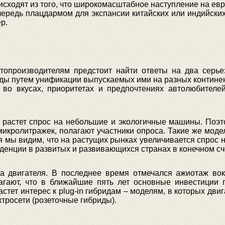
сходят из того, что широкомасштабное наступление на евр
чередь плацдармом для экспансии китайских или индийски
р.
опроизводителям предстоит найти ответы на два серье
оды путем унификации выпускаемых ими на разных контине
во вкусах, приоритетах и предпочтениях автолюбителей,
ах растет спрос на небольшие и экологичные машины. Поэ
 микролитражек, полагают участники опроса. Такие же мод
я мы видим, что на растущих рынках увеличивается спрос 
нденции в развитых и развивающихся странах в конечном сче
 двигателя. В последнее время отмечался ажиотаж вок
гают, что в ближайшие пять лет основные инвестиции 
стет интерес к plug-in гибридам – моделям, в которых двиг
тросети (розеточные гибриды).