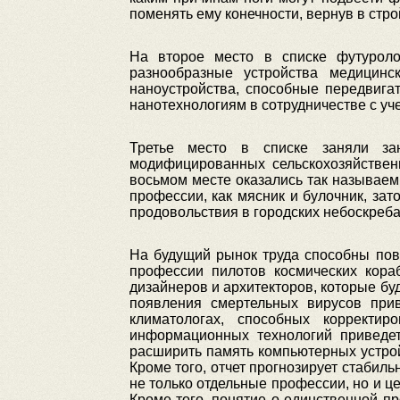
поменять ему конечности, вернув в стро
На второе место в списке футуролог
разнообразные устройства медицинс
наноустройства, способные передвигат
нанотехнологиям в сотрудничестве с у
Третье место в списке заняли зан
модифицированных сельскохозяйствен
восьмом месте оказались так называем
профессии, как мясник и булочник, за
продовольствия в городских небоскреба
На будущий рынок труда способны повл
профессии пилотов космических кораб
дизайнеров и архитекторов, которые буд
появления смертельных вирусов при
климатологах, способных корректи
информационных технологий приведет
расширить память компьютерных устройс
Кроме того, отчет прогнозирует стабил
не только отдельные профессии, но и ц
Кроме того, понятие о единственной п