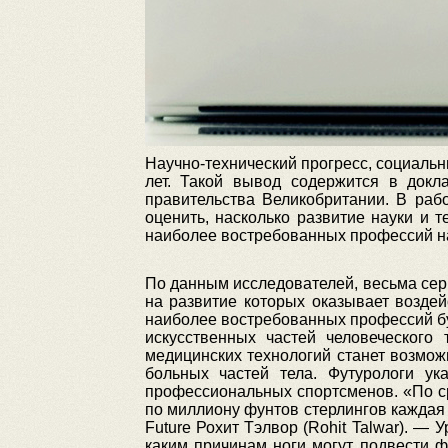
Научно-технический прогресс, социальн
лет. Такой вывод содержится в докл
правительства Великобритании. В раб
оценить, насколько развитие науки и 
наиболее востребованных профессий на
По данным исследователей, весьма серь
на развитие которых оказывает возде
наиболее востребованных профессий буд
искусственных частей человеческого
медицинских технологий станет возмо
больных частей тела. Футурологи ук
профессиональных спортсменов. «По с
по миллиону фунтов стерлингов каждая
Future Рохит Тэлвор (Rohit Talwar). —
каким причинам ноги могут подвести ф