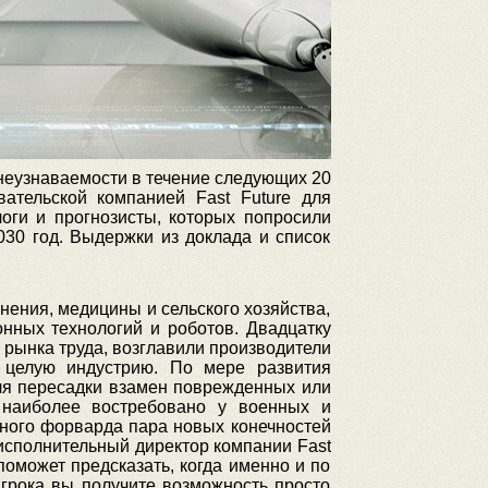
 неузнаваемости в течение следующих 20
ательской компанией Fast Future для
оги и прогнозисты, которых попросили
030 год. Выдержки из доклада и список
нения, медицины и сельского хозяйства,
нных технологий и роботов. Двадцатку
 рынка труда, возглавили производители
в целую индустрию. По мере развития
ля пересадки взамен поврежденных или
т наиболее востребовано у военных и
ного форварда пара новых конечностей
исполнительный директор компании Fast
поможет предсказать, когда именно и по
игрока вы получите возможность просто