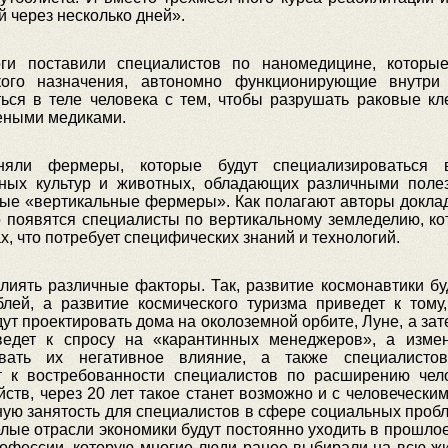
й через несколько дней».
и поставили специалистов по наномедицине, которые,
кого назначения, автономно функционирующие внутри 
ься в теле человека с тем, чтобы разрушать раковые кл
чеными медиками.
яли фермеры, которые будут специализироваться в
ных культур и животных, обладающих различными поле
ые «вертикальные фермеры». Как полагают авторы доклад
то появятся специалисты по вертикальному земледелию, 
х, что потребует специфических знаний и технологий.
иять различные факторы. Так, развитие космонавтики бу
лей, а развитие космического туризма приведет к тому
ут проектировать дома на околоземной орбите, Луне, а зат
ведет к спросу на «карантинных менеджеров», а измен
ровать их негативное влияние, а также специалисто
 к востребованности специалистов по расширению чел
тв, через 20 лет такое станет возможно и с человечески
ьную занятость для специалистов в сфере социальных пробле
елые отрасли экономики будут постоянно уходить в прошлое 
рофессии, которую многие люди ранее выбирали на всю жиз