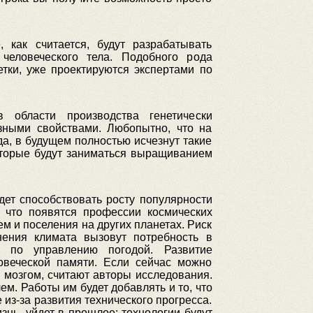
 как считается, будут разрабатывать
человеческого тела. Подобного рода
етки, уже проектируются экспертами по
 области производства генетически
зными свойствами. Любопытно, что на
а, в будущем полностью исчезнут такие
которые будут заниматься выращиванием
дет способствовать росту популярности
, что появятся профессии космических
ем и поселения на других планетах. Риск
ения климата вызовут потребность в
в по управлению погодой. Развитие
овеческой памяти. Если сейчас можно
м мозгом, считают авторы исследования.
м. Работы им будет добавлять и то, что
из-за развития технического прогресса.
нь, уйдет в прошлое: технологии будут