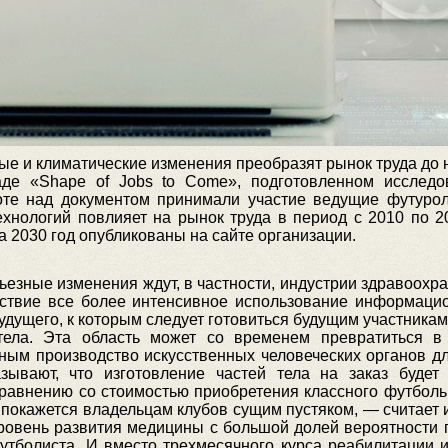
ые и климатические изменения преобразят рынок труда до
аде «Shape of Jobs to Come», подготовленном исследов
оте над документом принимали участие ведущие футурол
технологий повлияет на рынок труда в период с 2010 по 2
 2030 год опубликованы на сайте организации.
езные изменения ждут, в частности, индустрии здравоохра
йствие все более интенсивное использование информацио
ущего, к которым следует готовиться будущим участникам
 тела. Эта область может со временем превратиться 
жным производство искусственных человеческих органов д
азывают, что изготовление частей тела на заказ буде
равнению со стоимостью приобретения классного футболь
 покажется владельцам клубов сущим пустяком, — считает 
 Уровень развития медицины с большой долей вероятности 
утболиста. И вместо трехмесячного курса реабилитации 