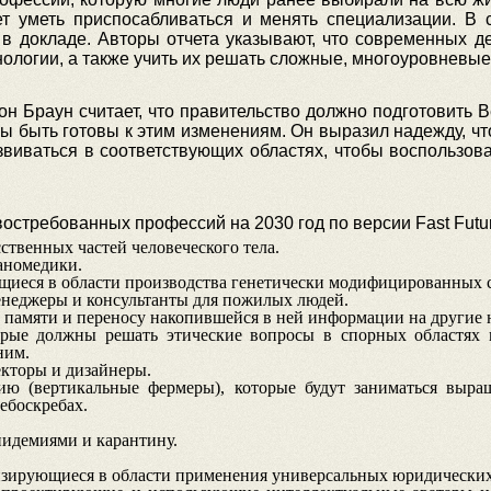
ет уметь приспосабливаться и менять специализации. В 
 в докладе. Авторы отчета указывают, что современных д
ологии, а также учить их решать сложные, многоуровневы
н Браун считает, что правительство должно подготовить 
ны быть готовы к этим изменениям. Он выразил надежду, ч
азвиваться в соответствующих областях, чтобы воспользов
остребованных профессий на 2030 год по версии Fast Futur
ственных частей человеческого тела.
аномедики.
иеся в области производства генетически модифицированных с
неджеры и консультанты для пожилых людей.
памяти и переносу накопившейся в ней информации на другие н
орые должны решать этические вопросы в спорных областях и
ним.
екторы и дизайнеры.
ию (вертикальные фермеры), которые будут заниматься выра
небоскребах.
идемиями и карантину.
зирующиеся в области применения универсальных юридических 