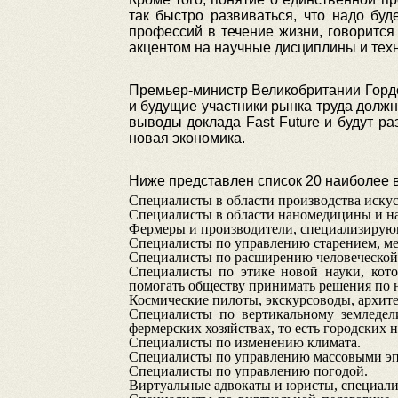
так быстро развиваться, что надо буд
профессий в течение жизни, говорится
акцентом на научные дисциплины и техн
Премьер-министр Великобритании Гордо
и будущие участники рынка труда долж
выводы доклада Fast Future и будут р
новая экономика.
Ниже представлен список 20 наиболее в
Специалисты в области производства искус
Специалисты в области наномедицины и н
Фермеры и производители, специализирующ
Специалисты по управлению старением, ме
Специалисты по расширению человеческой 
Специалисты по этике новой науки, кот
помогать обществу принимать решения по 
Космические пилоты, экскурсоводы, архит
Специалисты по вертикальному земледел
фермерских хозяйствах, то есть городских 
Специалисты по изменению климата.
Специалисты по управлению массовыми эп
Специалисты по управлению погодой.
Виртуальные адвокаты и юристы, специали