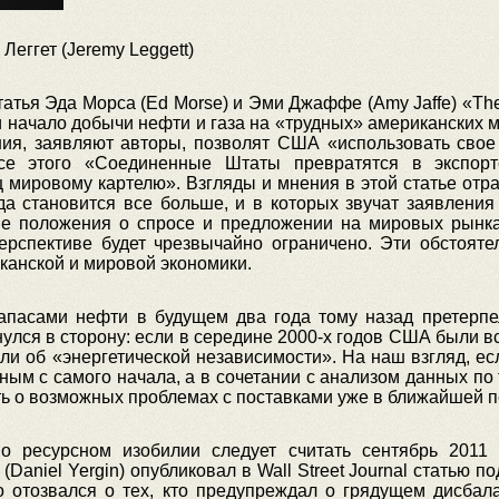
Леггет (Jeremy Leggett)
 статья Эда Морса (Ed Morse) и Эми Джаффе (Amy Jaffe) «Th
 и начало добычи нефти и газа на «трудных» американских
ения, заявляют авторы, позволят США «использовать сво
ссе этого «Соединенные Штаты превратятся в экспорт
ц мировому картелю». Взгляды и мнения в этой статье отр
ода становится все больше, и в которых звучат заявления
е положения о спросе и предложении на мировых рынк
ерспективе будет чрезвычайно ограничено. Эти обстояте
канской и мировой экономики.
апасами нефти в будущем два года тому назад претерпел
нулся в сторону: если в середине 2000-х годов США были
или об «энергетической независимости». На наш взгляд, ес
ным с самого начала, а в сочетании с анализом данных по
ть о возможных проблемах с поставками уже в ближайшей 
 ресурсном изобилии следует считать сентябрь 2011 г
aniel Yergin) опубликовал в Wall Street Journal статью по
о отозвался о тех, кто предупреждал о грядущем дисбал