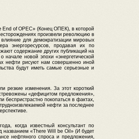
e End of OPEC» (Конец ОПЕК), в которой
 месторождениях произвели революцию в
е влияние для демократизации мировых
ера энергоресурсов, продавая их по
ажают содержание других публикаций на
 о начале новой эпохи «энергетической
ах нефти рисуют нам совершенно иной
льства будут иметь самые серьезные и
и резкие изменения. За этот короткий
 встревожены «дефицитом предложения»,
ли беспристрастно покопаться в фактах,
 трудноизвлекаемой нефти за последнее
перспективе.
ода, когда известный консультант по
д названием «There Will be Oil» (И будет
ансе нефтяного спроса и предложения,