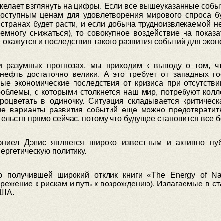
желает взглянуть на цифры. Если все вышеуказанные собы
 доступным ценам для удовлетворения мирового спроса бу
ранах будет расти, и если добыча трудноизвлекаемой не
немногу снижаться), то совокупное воздействие на пока
окажутся и последствия такого развития событий для экон
 разумных прогнозах, мы приходим к выводу о том, чт
нефть достаточно велики. А это требует от западных го
ные экономические последствия от кризиса при отсутстви
облемы, с которыми столкнется наш мир, потребуют колл
роцветать в одиночку. Ситуация складывается критическ
е варианты развития событий еще можно предотвратить
тельств прямо сейчас, потому что будущее становится все
эниел Дэвис является широко известным и активно пу
ергетическую политику.
 получившей широкий отклик книги «The Energy of Nat
режение к рискам и путь к возрождению). Излагаемые в ст
США.