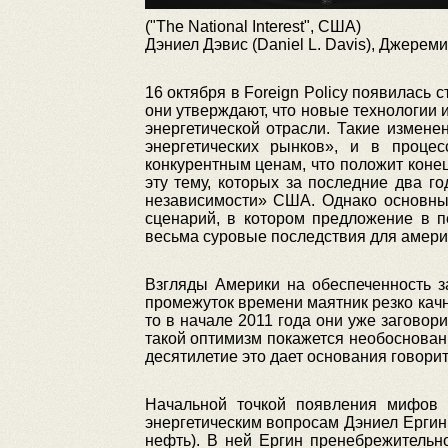
("The National Interest", США)
Дэниел Дэвис (Daniel L. Davis), Джереми 
16 октября в Foreign Policy появилась
они утверждают, что новые технологии
энергетической отрасли. Такие измен
энергетических рынков», и в проце
конкурентным ценам, что положит коне
эту тему, которых за последние два г
независимости» США. Однако основны
сценарий, в котором предложение в п
весьма суровые последствия для амери
Взгляды Америки на обеспеченность з
промежуток времени маятник резко кач
то в начале 2011 года они уже заговор
такой оптимизм покажется необоснован
десятилетие это дает основания говори
Начальной точкой появления мифов о
энергетическим вопросам Дэниел Ергин (D
нефть). В ней Ергин пренебрежительн