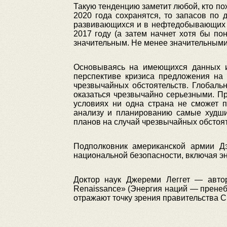
Такую тенденцию заметит любой, кто по
2020 года сохранятся, то запасов по
развивающихся и в нефтедобывающих ст
2017 году (а затем начнет хотя бы по
значительным. Не менее значительными 
Основываясь на имеющихся данных и
перспективе кризиса предложения на 
чрезвычайных обстоятельств. Глобаль
оказаться чрезвычайно серьезными. Пр
условиях ни одна страна не сможет п
анализу и планированию самые худши
планов на случай чрезвычайных обстоя
Подполковник американской армии Д
национальной безопасности, включая эн
Доктор наук Джереми Леггет — автор
Renaissance» (Энергия наций — пренеб
отражают точку зрения правительства 