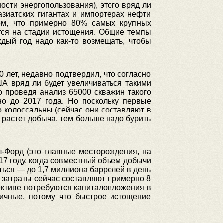
сти энергопользования), этого вряд ли
азиатских гигантах и импортерах нефти
ем, что примерно 80% самых крупных
тся на стадии истощения. Общие темпы
дый год надо как-то возмещать, чтобы
 лет, недавно подтвердил, что согласно
 вряд ли будет увеличиваться такими
 проведя анализ 65000 скважин такого
но до 2017 года. Но поскольку первые
 колоссальны (сейчас они составляют в
 растет добыча, тем больше надо бурить
гл-Форд (это главные месторождения, на
17 году, когда совместный объем добычи
ться — до 1,7 миллиона баррелей в день
е затраты сейчас составляют примерно 8
ективе потребуются капиталовложения в
ичные, потому что быстрое истощение