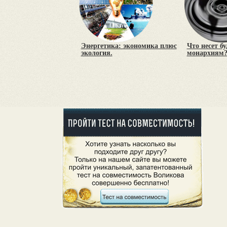
Энергетика: экономика плюс
Что несет б
экология.
монархиям