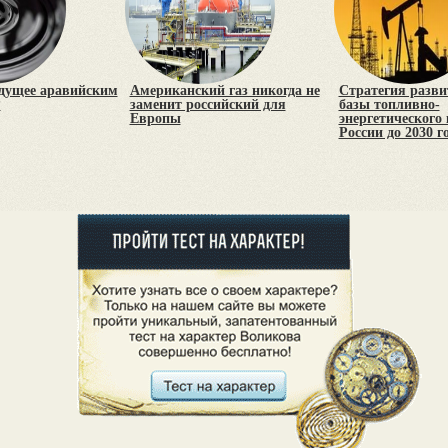
удущее аравийским
Американский газ никогда не
Стратегия разви
?
заменит российский для
базы топливно-
Европы
энергетического
России до 2030 г