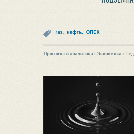
газ,
нефть,
ОПЕК
Прогнозы и аналитика
›
Экономика
›
Под