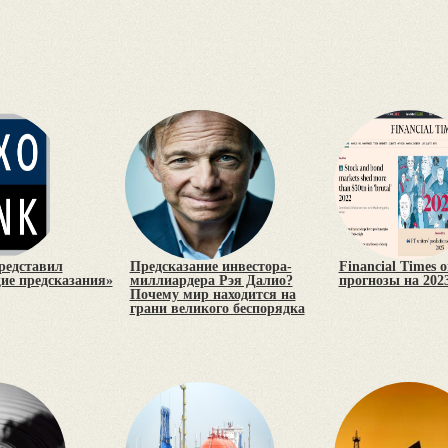
редставил
Предсказание инвестора-
Financial Times 
е предсказания»
миллиардера Рэя Далио?
прогнозы на 2023
Почему мир находится на
грани великого беспорядка