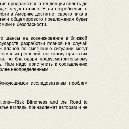
тия продолжатся, а тенденции вплоть до
дет недостаточно. Если потребление в
фти в Америке достигнет своего пика в
затели общемирового предложения будет
омики и безопасности.
о шансы на возникновение в близкой
сударств разработки планов на случай
и планов по смягчению ситуации могут
ективных решений, поскольку при таких
ая, но благодаря предусмотрительному
. Нам надо приступить к составлению
 более неопределенным.
бликующимся исследователем проблем
ions—Risk Blindness and the Road to
атье взгляды принадлежат авторам и не