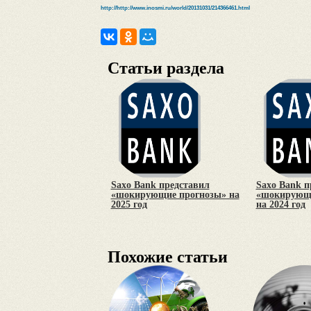
http://http://www.inosmi.ru/world/20131031/214366461.html
Статьи раздела
Saxo Bank представил
Saxo Bank п
«шокирующие прогнозы» на
«шокирующи
2025 год
на 2024 год
Похожие статьи