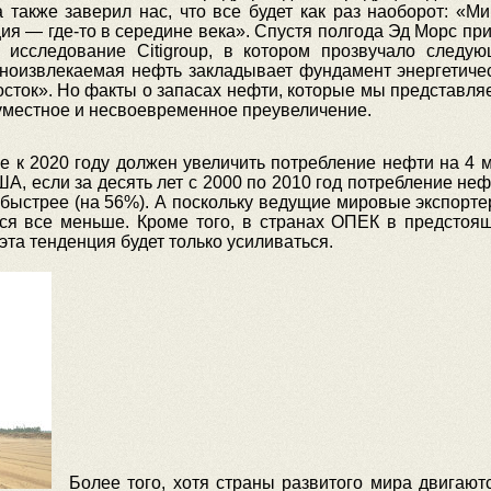
 также заверил нас, что все будет как раз наоборот: «М
ция — где-то в середине века». Спустя полгода Эд Морс пр
 исследование Citigroup, в котором прозвучало следую
удноизвлекаемая нефть закладывает фундамент энергетич
ток». Но факты о запасах нефти, которые мы представляем
еуместное и несвоевременное преувеличение.
же к 2020 году должен увеличить потребление нефти на 4
 если за десять лет с 2000 по 2010 год потребление неф
 быстрее (на 56%). А поскольку ведущие мировые экспорт
ься все меньше. Кроме того, в странах ОПЕК в предстоя
эта тенденция будет только усиливаться.
Более того, хотя страны развитого мира двигают