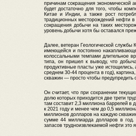
причинам сокращения экономической ак
будет достаточно для того, чтобы ком
Китае и Индии, а также рост потре
традиционных месторождений нефти в 
сокращения добычи на таких месторож
уровень добычи хотя бы оставался пре
Далее, ветеран Геологической службы К
имеющейся и постоянно накапливающе
колоссальными темпами длительное вр
типа, он пришел к выводу, что добыч
продуктивные пласты уже истощились, 
среднем 30-44 процента в год), картин
скважин — просто чтобы предупредить 
Он считает, что при сохранении текущи
долю которых приходится две трети тру
там составит 2,3 миллиона баррелей в 
к 2021 году и менее чем до 0,5 миллио
миллионов долларов на каждую скважин
сумме 44 миллиарда долларов в год.
запасов трудноизвлекаемой нефти это 