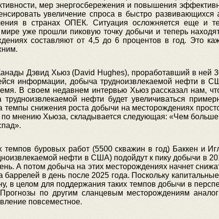
тивности, мер энергосбережения и повышения эффективно
пенсировать увеличение спроса в быстро развивающихся 
бления в странах ОПЕК. Ситуация осложняется еще и т
мире уже прошли пиковую точку добычи и теперь находя
дениях составляют от 4,5 до 6 процентов в год. Это каж
жним.
анады Дэвид Хьюз (David Hughes), проработавший в ней 30
йся информации, добыча трудноизвлекаемой нефти в США
емя. В своем недавнем интервью Хьюз рассказал нам, что
а трудноизвлекаемой нефти будет увеличиваться пример
а темпы снижения роста добычи на месторождениях просто
а, по мнению Хьюза, складывается следующая: «Чем больше
спад».
х темпов буровых работ (5500 скважин в год) Баккен и И
дноизвлекаемой нефти в США) подойдут к пику добычи в 20
день. А потом добыча на этих месторождениях начнет снижа
на баррелей в день после 2025 года. Поскольку капитальны
у, в целом для поддержания таких темпов добычи в персп
 Прогнозы по другим сланцевым месторождениям аналог
явление повсеместное.