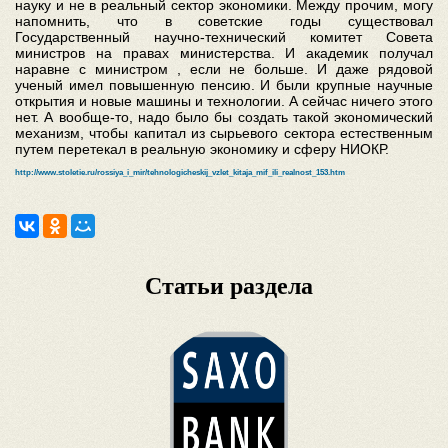
науку и не в реальный сектор экономики. Между прочим, могу
напомнить, что в советские годы существовал
Государственный научно-технический комитет Совета
министров на правах министерства. И академик получал
наравне с министром , если не больше. И даже рядовой
ученый имел повышенную пенсию. И были крупные научные
открытия и новые машины и технологии. А сейчас ничего этого
нет. А вообще-то, надо было бы создать такой экономический
механизм, чтобы капитал из сырьевого сектора естественным
путем перетекал в реальную экономику и сферу НИОКР.
http://www.stoletie.ru/rossiya_i_mir/tehnologicheskij_vzlet_kitaja_mif_ili_realnost_153.htm
Статьи раздела