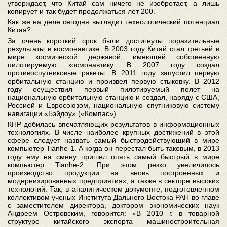
утверждает, что Китай сам ничего не изобретает, а лишь
копирует и так будет продолжаться лет 200.
Как же на деле сегодня выглядит технологический потенциал
Китая?
За очень короткий срок были достигнуты поразительные
результаты в космонавтике. В 2003 году Китай стал третьей в
мире космической державой, имеющей собственную
пилотируемую космонавтику. В 2007 году создал
противоспутниковые ракеты. В 2011 году запустил первую
орбитальную станцию и произвел первую стыковку. В 2012
году осуществил первый пилотируемый полет на
национальную орбитальную станцию и создал, наряду с США,
Россией и Евросоюзом, национальную спутниковую систему
навигации «Бэйдоу» («Компас»).
КНР добилась впечатляющих результатов в информационных
технологиях. В числе наиболее крупных достижений в этой
сфере следует назвать самый быстродействующий в мире
компьютер Tianhe-1. А когда он перестал быть таковым, в 2013
году ему на смену пришел опять самый быстрый в мире
компьютер Tianhe-2. При этом резко увеличилось
производство продукции на вновь построенных и
модернизированных предприятиях, а также в секторе высоких
технологий. Так, в аналитическом документе, подготовленном
коллективом ученых Института Дальнего Востока РАН во главе
с заместителем директора, доктором экономических наук
Андреем Островским, говорится: «В 2010 г. в товарной
структуре китайского экспорта машиностроительная