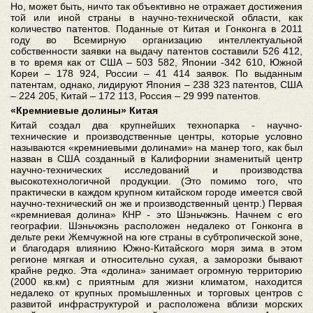
Но, может быть, ничто так объективно не отражает достижения
той или иной страны в научно-технической области, как
количество патентов. Поданные от Китая и Гонконга в 2011
году во Всемирную организацию интеллектуальной
собственности заявки на выдачу патентов составили 526 412,
в то время как от США – 503 582, Японии -342 610, Южной
Кореи – 178 924, России – 41 414 заявок. По выданным
патентам, однако, лидируют Япония – 238 323 патентов, США
– 224 205, Китай – 172 113, Россия – 29 999 патентов.
«Кремниевые долины» Китая
Китай создал два крупнейших технопарка - научно-
технические и производственные центры, которые условно
называются «кремниевыми долинами» на манер того, как был
назван в США созданный в Калифорнии знаменитый центр
научно-технических исследований и производства
высокотехнологичной продукции. (Это помимо того, что
практически в каждом крупном китайском городе имеется свой
научно-технический он же и производственный центр.) Первая
«кремниевая долина» КНР - это Шэньчжэнь. Начнем с его
географии. Шэньчжэнь расположен недалеко от Гонконга в
дельте реки Жемчужной на юге страны в субтропической зоне,
и благодаря влиянию Южно-Китайского моря зима в этом
регионе мягкая и относительно сухая, а заморозки бывают
крайне редко. Эта «долина» занимает огромную территорию
(2000 кв.км) с приятным для жизни климатом, находится
недалеко от крупных промышленных и торговых центров с
развитой инфраструктурой и расположена вблизи морских