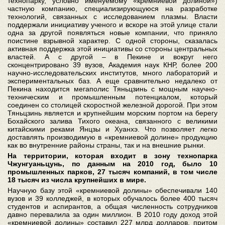
технопарку, условно именуемому «кремниевой долиной»)
частную компанию, специализирующуюся на разработке
технологий, связанных с исследованием плазмы. Власти
поддержали инициативу ученого и вскоре на этой улице стали
одна за другой появляться новые компании, что приняло
поистине взрывной характер. С одной стороны, сказалась
активная поддержка этой инициативы со стороны центральных
властей. А с другой – в Пекине и вокруг него
сконцентрировано 39 вузов, Академия наук КНР, более 200
научно-исследовательских институтов, много лабораторий и
экспериментальных баз. А еще сравнительно недалеко от
Пекина находится мегаполис Тяньцзинь с мощным научно-
техническим и промышленным потенциалом, который
соединен со столицей скоростной железной дорогой. При этом
Тяньцзинь является и крупнейшим морским портом на берегу
Бохайского залива Тихого океана, связанного с великими
китайскими реками Янцзы и Хуанхэ. Что позволяет легко
доставлять производимую в «кремниевой долине» продукцию
как во внутренние районы страны, так и на внешние рынки.
На территории, которая входит в зону технопарка
Чжунгуаньцунь, по данным на 2010 год, было 10
промышленных парков, 27 тысяч компаний, в том числе
18 тысяч из числа крупнейших в мире.
Научную базу этой «кремниевой долины» обеспечивали 140
вузов и 39 колледжей, в которых обучалось более 400 тысяч
студентов и аспирантов, а общая численность сотрудников
давно перевалила за один миллион. В 2010 году доход этой
«кремниевой долины» составил 227 млрд долларов, притом