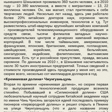
нынешнего Шэньчжэня проживало 360 тысяч человек, а в 2010
году – 10 380 миллионов, а вместе с мигрантами – 13, 22
миллиона человек. Он, как магнит, стал притягивать к себе
творческих людей. Несколько лет назад, здесь уже работало
более 20% китайских докторов наук, огромное число
высокопрофессиональных инженеров, технологов и т.д. Тут
разместились штаб-квартиры крупнейших китайских компаний
- производителей телекоммуникационного оборудования и
средств связи, тысячи филиалов западных научно-
исследовательских центров и дочерних кампаний мировых
корпораций. В том числе тайваньские, американские,
французские, японские, британские, немецкие, голландские,
швейцарские, корейские, итальянские, бельгийские,
сингапурские, индийские, филиппинские, вьетнамские
компании. Есть тут и российское присутствие, правда, весьма
скромное. По данным на 2010 г., в Шэньчжэне насчитывалось
около 30 тысяч иностранных предприятий. Точных сведений о
стоимости производимой здесь продукции у меня нет, но это,
скорее всего, несколько сот миллиардов долларов в год.
«Кремниевая долина» Чжунгуаньцунь
Вторая по времени «кремниевая долина», но скорее первая
по выпускаемой технологической продукции возникла
стихийно. Побывавший в «Силиконовой долине» США
любознательный научный сотрудник Китайской академии наук
по имени Чэнь Чунсянь загорелся идеей последовать примеру
пионеров «первородной долины» и решил открыть в Пекине
на улице Чжунгуаньцунь (что и дало название этому