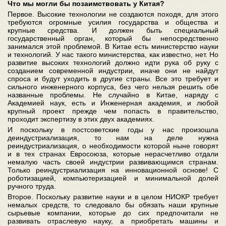
Что мы могли бы позаимствовать у Китая?
Первое. Высокие технологии не создаются походя, для этого
требуются огромные усилия государства и общества и
крупные средства. И должен быть специальный
государственный орган, который бы непосредственно
занимался этой проблемой. В Китае есть министерство науки
и технологий. У нас такого министерства, как известно, нет. Но
развитие высоких технологий должно идти рука об руку с
созданием современной индустрии, иначе они не найдут
спроса и будут уходить в другие страны. Все это требует и
сильного инженерного корпуса, без чего нельзя решить обе
названные проблемы. Не случайно в Китае, наряду с
Академией наук, есть и Инженерная академия, и любой
крупный проект прежде чем попасть в правительство,
проходит экспертизу в этих двух академиях.
И поскольку в постсоветские годы у нас произошла
деиндустриализация, то нам на деле нужна
реиндустриализация, о необходимости которой ныне говорят
и в тех странах Евросоюза, которые нерасчетливо отдали
немалую часть своей индустрии развивающимся странам.
Только реиндустриализация на инновационной основе! С
роботизацией, компьютеризацией и минимальной долей
ручного труда.
Второе. Поскольку развитие науки и в целом НИОКР требует
немалых средств, то следовало бы обязать наши крупные
сырьевые компании, которые до сих предпочитали не
развивать отраслевую науку, а приобретать машины и