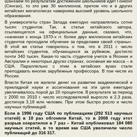
Шанхаем по результатам достижений школьников идет Гонконг
(Сянган), то это уже 30 миллионов, притом что и в других
китайских мегаполисах наверняка высокий уровень школьного
образования.
В университеты стран Запада ежегодно направлялись сотни
тысяч студентов. Так, в статье китайского автора,
ссылающегося на официальные данные, сказано, что,
«начиная с конца 1970-х гг. более двух миллионов китайских
студентов проходили обучение за пределами своей страны».
В этой же статье говорилось о том, что в 2011 г. число
китайских студентов, обучающихся за рубежом, достигло
почти 340 тысяч. Какая-то часть студентов учится в Японии и
Австралии и некоторых других странах, основная же масса – в
США. Параллельно с этим в китайских вузах стали
преподавать многие зарубежные профессора. В том числе из
России.
Власти Китая не жалели денег на развитие академической и
прикладной науки и ассигнования на эти цели ежегодно
увеличивалось порой до 20 процентов. В результате за период
с 2000 по 2010 г. число исследователей выросло в 2,3 раза,
достигнув 3,18 млн человек. При этом быстро росло и число
научных публикаций.
Если в 1996 году США по публикациям (292 513 научных
статей) в 10 раз обгоняли Китай, то в 2008 году этот
разрыв сократился в 7 раз – Китай опубликовал 184 080
научных статей, в то время как США увеличили число
публикаций до 316 317.