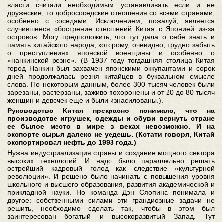
власти считали необходимым устанавливать если и не
дружеские, то добрососедские отношения со всеми странами,
особенно с соседями. Исключением, пожалуй, является
случившееся обострение отношений Китая с Японией из-за
островов. Могу предположить, что тут дала о себе знать и
память китайского народа, которому, очевидно, трудно забыть
о преступлениях японской военщины и особенно о
«нанкинской резне». (В 1937 году тогдашняя столица Китая
город Нанкин был захвачен японскими оккупантами и сорок
дней продолжалась резня китайцев в буквальном смысле
слова. По некоторым данным, более 300 тысяч человек были
зарезаны, растерзаны, заживо похоронены и от 20 до 80 тысяч
женщин и девочек еще и были изнасилованы.).
Руководство Китая прекрасно понимало, что на
производстве игрушек, одежды и обуви вернуть стране
ее былое место в мире в веках невозможно. И на
экспорте сырья далеко не уедешь. (Кстати говоря, Китай
экспортировал нефть до 1993 года.)
Нужна индустриализация страны и создание мощного сектора
высоких технологий. И надо было параллельно решать
острейший кадровый голод как следствие «культурной
революции». И решено было начинать с повышения уровня
школьного и высшего образования, развития академической и
прикладной науки. Но команда Дэн Сяопина понимала и
другое: собственными силами эти грандиозные задачи не
решить, необходимо сделать так, чтобы в этом был
заинтересован богатый и высокоразвитый Запад. Тут