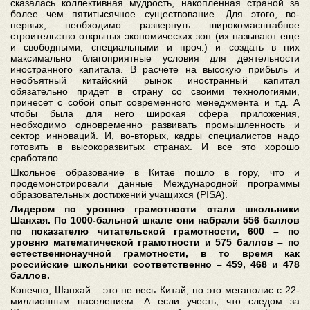
сказалась коллективная мудрость, накопленная страной за
более чем пятитысячное существование. Для этого, во-
первых, необходимо развернуть широкомасштабное
строительство открытых экономических зон (их называют еще
и свободными, специальными и проч.) и создать в них
максимально благоприятные условия для деятельности
иностранного капитала. В расчете на высокую прибыль и
необъятный китайский рынок иностранный капитал
обязательно придет в страну со своими технологиями,
принесет с собой опыт современного менеджмента и т.д. А
чтобы была для него широкая сфера приложения,
необходимо одновременно развивать промышленность и
сектор инноваций. И, во-вторых, кадры специалистов надо
готовить в высокоразвитых странах. И все это хорошо
сработало.
Школьное образование в Китае пошло в гору, что и
продемонстрировали данные Международной программы
образовательных достижений учащихся (PISA).
Лидером по уровню грамотности стали школьники
Шанхая. По 1000-бальной шкале они набрали 556 баллов
по показателю читательской грамотности, 600 – по
уровню математической грамотности и 575 баллов – по
естественнонаучной грамотности, в то время как
российские школьники соответственно – 459, 468 и 478
баллов.
Конечно, Шанхай – это не весь Китай, но это мегаполис с 22-
миллионным населением. А если учесть, что следом за