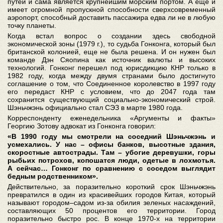
путей и сама является крупнейшим морским портом. А еще и
имеет огромной пропускной способности сверхсовременный
аэропорт, способный доставить пассажира едва ли не в любую
точку планеты.
Когда встал вопрос о создании здесь свободной
экономической зоны (1979 г.), то судьба Гонконга, который был
британской колонией, еще не была решена. И он нужен был
команде Дэн Сяопина как источник валюты и высоких
технологий. Гонконг перешел под юрисдикцию КНР только в
1982 году, когда между двумя странами было достигнуто
соглашение о том, что Соединенное королевство в 1997 году
его передаст КНР с условием, что до 2047 года там
сохранится существующий социально-экономический строй.
Шэньчжэнь официально стал СЭЗ в марте 1980 года.
Корреспонденту еженедельника «Аргументы и факты»
Георгию Зотову адвокат из Гонконга говорил:
«В 1990 году мы смотрели на соседний Шэньчжэнь и
усмехались. У нас – офисы банков, высотные здания,
скоростные автострады. Там – убогие деревушки, горы
рыбьих потрохов, копошатся люди, одетые в лохмотья.
А сейчас… Гонконг по сравнению с соседом выглядит
бедным родственником».
Действительно, за поразительно короткий срок Шэньчжэнь
превратился в один из красивейших городов Китая, который
называют городом–садом из-за обилия зеленых насаждений,
составляющих 50 процентов его территории. Город
поразительно быстро рос. В конце 1970-х на территории