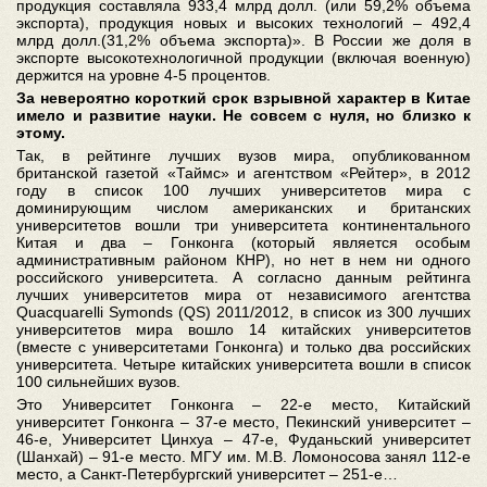
продукция составляла 933,4 млрд долл. (или 59,2% объема
экспорта), продукция новых и высоких технологий – 492,4
млрд долл.(31,2% объема экспорта)». В России же доля в
экспорте высокотехнологичной продукции (включая военную)
держится на уровне 4-5 процентов.
За невероятно короткий срок взрывной характер в Китае
имело и развитие науки. Не совсем с нуля, но близко к
этому.
Так, в рейтинге лучших вузов мира, опубликованном
британской газетой «Таймс» и агентством «Рейтер», в 2012
году в список 100 лучших университетов мира с
доминирующим числом американских и британских
университетов вошли три университета континентального
Китая и два – Гонконга (который является особым
административным районом КНР), но нет в нем ни одного
российского университета. А согласно данным рейтинга
лучших университетов мира от независимого агентства
Quacquarelli Symonds (QS) 2011/2012, в список из 300 лучших
университетов мира вошло 14 китайских университетов
(вместе с университетами Гонконга) и только два российских
университета. Четыре китайских университета вошли в список
100 сильнейших вузов.
Это Университет Гонконга – 22-е место, Китайский
университет Гонконга – 37-е место, Пекинский университет –
46-е, Университет Цинхуа – 47-е, Фуданьский университет
(Шанхай) – 91-е место. МГУ им. М.В. Ломоносова занял 112-е
место, а Санкт-Петербургский университет – 251-е…