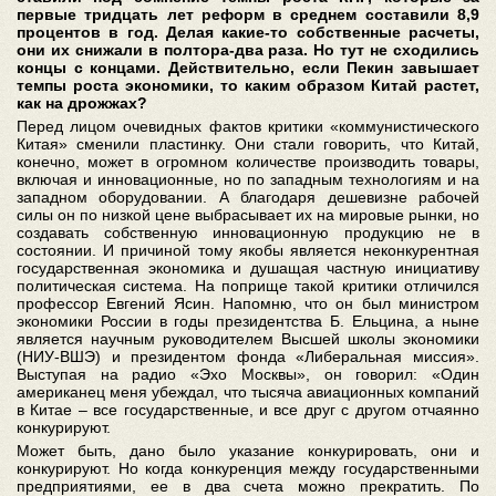
первые тридцать лет реформ в среднем составили 8,9
процентов в год. Делая какие-то собственные расчеты,
они их снижали в полтора-два раза. Но тут не сходились
концы с концами. Действительно, если Пекин завышает
темпы роста экономики, то каким образом Китай растет,
как на дрожжах?
Перед лицом очевидных фактов критики «коммунистического
Китая» сменили пластинку. Они стали говорить, что Китай,
конечно, может в огромном количестве производить товары,
включая и инновационные, но по западным технологиям и на
западном оборудовании. А благодаря дешевизне рабочей
силы он по низкой цене выбрасывает их на мировые рынки, но
создавать собственную инновационную продукцию не в
состоянии. И причиной тому якобы является неконкурентная
государственная экономика и душащая частную инициативу
политическая система. На поприще такой критики отличился
профессор Евгений Ясин. Напомню, что он был министром
экономики России в годы президентства Б. Ельцина, а ныне
является научным руководителем Высшей школы экономики
(НИУ-ВШЭ) и президентом фонда «Либеральная миссия».
Выступая на радио «Эхо Москвы», он говорил: «Один
американец меня убеждал, что тысяча авиационных компаний
в Китае – все государственные, и все друг с другом отчаянно
конкурируют.
Может быть, дано было указание конкурировать, они и
конкурируют. Но когда конкуренция между государственными
предприятиями, ее в два счета можно прекратить. По