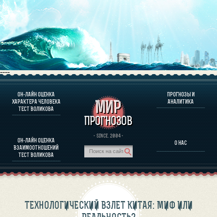
----
ОН-ЛАЙН ОЦЕНКА
ПРОГНОЗЫ И
О ПРОГРАММЕ
ХАРАКТЕРА ЧЕЛОВЕКА
АНАЛИТИКА
ТЕСТ ВОЛИКОВА
ОЦЕНКА ХАРАКТЕРA ЧЕЛОВЕКА
ОЦЕНКА ХАРАКТЕРА ВЫДАЮЩИХСЯ ЛИЧНОСТЕЙ
О ПРОГРАММЕ
· SINCE. 2004 ·
ОН-ЛАЙН ОЦЕНКА
О НАС
ТЕСТ НА СОВМЕСТИМОСТЬ ВОЛИКОВА
ВЗАИМООТНОШЕНИЙ
ПРОГНОЗЫ И АНАЛИТИКА
ТЕСТ ВОЛИКОВА
ТЕХНОЛОГИЧЕСКИЙ ВЗЛЕТ КИТАЯ: МИФ ИЛИ