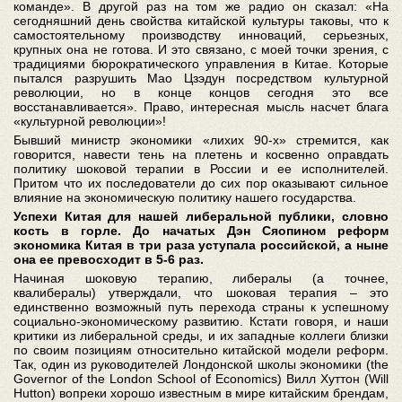
команде». В другой раз на том же радио он сказал: «На
сегодняшний день свойства китайской культуры таковы, что к
самостоятельному производству инноваций, серьезных,
крупных она не готова. И это связано, с моей точки зрения, с
традициями бюрократического управления в Китае. Которые
пытался разрушить Мао Цзэдун посредством культурной
революции, но в конце концов сегодня это все
восстанавливается». Право, интересная мысль насчет блага
«культурной революции»!
Бывший министр экономики «лихих 90-х» стремится, как
говорится, навести тень на плетень и косвенно оправдать
политику шоковой терапии в России и ее исполнителей.
Притом что их последователи до сих пор оказывают сильное
влияние на экономическую политику нашего государства.
Успехи Китая для нашей либеральной публики, словно
кость в горле. До начатых Дэн Сяопином реформ
экономика Китая в три раза уступала российской, а ныне
она ее превосходит в 5-6 раз.
Начиная шоковую терапию, либералы (а точнее,
квалибералы) утверждали, что шоковая терапия – это
единственно возможный путь перехода страны к успешному
социально-экономическому развитию. Кстати говоря, и наши
критики из либеральной среды, и их западные коллеги близки
по своим позициям относительно китайской модели реформ.
Так, один из руководителей Лондонской школы экономики (the
Governor of the London School of Economics) Вилл Хуттон (Will
Hutton) вопреки хорошо известным в мире китайским брендам,