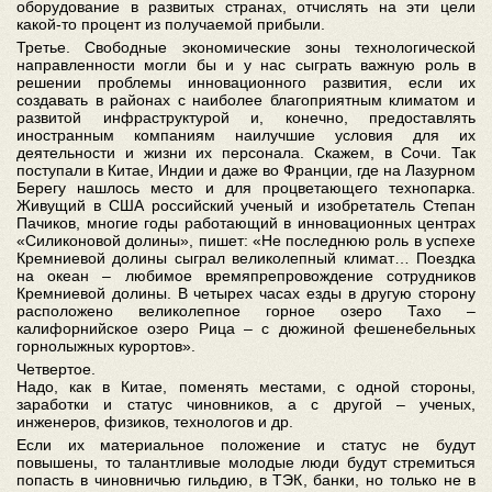
оборудование в развитых странах, отчислять на эти цели
какой-то процент из получаемой прибыли.
Третье. Свободные экономические зоны технологической
направленности могли бы и у нас сыграть важную роль в
решении проблемы инновационного развития, если их
создавать в районах с наиболее благоприятным климатом и
развитой инфраструктурой и, конечно, предоставлять
иностранным компаниям наилучшие условия для их
деятельности и жизни их персонала. Скажем, в Сочи. Так
поступали в Китае, Индии и даже во Франции, где на Лазурном
Берегу нашлось место и для процветающего технопарка.
Живущий в США российский ученый и изобретатель Степан
Пачиков, многие годы работающий в инновационных центрах
«Силиконовой долины», пишет: «Не последнюю роль в успехе
Кремниевой долины сыграл великолепный климат… Поездка
на океан – любимое времяпрепровождение сотрудников
Кремниевой долины. В четырех часах езды в другую сторону
расположено великолепное горное озеро Тахо –
калифорнийское озеро Рица – с дюжиной фешенебельных
горнолыжных курортов».
Четвертое.
Надо, как в Китае, поменять местами, с одной стороны,
заработки и статус чиновников, а с другой – ученых,
инженеров, физиков, технологов и др.
Если их материальное положение и статус не будут
повышены, то талантливые молодые люди будут стремиться
попасть в чиновничью гильдию, в ТЭК, банки, но только не в