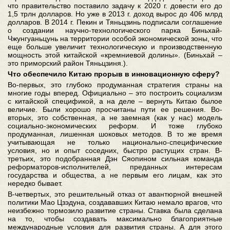
что правительство поставило задачу к 2020 г. довести его до
1,5 трлн долларов. Но уже в 2013 г. доход вырос до 406 млрд
долларов. В 2014 г. Пекин и Тяньцзинь подписали соглашение
о создании научно-технологического парка Биньхай-
Чжунгуаньцунь на территории особой экономической зоны, что
еще больше увеличит технологическую и производственную
мощность этой китайской «кремниевой долины». (Биньхай –
это приморский район Тяньцзиня.).
Что обеспечило Китаю прорыв в инновационную сферу?
Во-первых, это глубоко продуманная стратегия страны на
многие годы вперед. Официально – это построить социализм
с китайской спецификой, а на деле – вернуть Китаю былое
величие. Были хорошо просчитаны пути ее решения. Во-
вторых, это собственная, а не заемная (как у нас) модель
социально-экономических реформ. И тоже глубоко
продуманная, лишенная шоковых методов. В то же время
учитывающая не только национально-специфические
условия, но и опыт соседних, быстро растущих стран. В-
третьих, это подобранная Дэн Сяопином сильная команда
реформаторов-исполнителей, преданных интересам
государства и общества, а не первым его лицам, как это
нередко бывает.
В-четвертых, это решительный отказ от авантюрной внешней
политики Мао Цзэдуна, создававших Китаю немало врагов, что
неизбежно тормозило развитие страны. Ставка была сделана
на то, чтобы создавать максимально благоприятные
международные условия для развития страны. А для этого