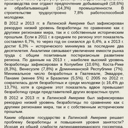
производства они отдают предпочтение добывающей (18,6%)
и обрабатывающей (14,3%) промышленности. В
строительстве трудоустроено 7,8% работоспособной
молодежи.
В 2012 и 2013 гг. в Латинской Америке был зафиксирован
рекордно низкий уровень безработицы по сравнению как с
другими регионами мира, так и с собственным историческим
прошлым. Если в 2011 г. в среднем по региону этот показатель
составлял 6,7%, то через год он снизился до 6,4%, а к 2013 г.
достиг 6,3% – исторического минимума за последние два
десятилетия. Аналитики связывают увеличение емкости рынка
труда с общим позитивным посткризисным развитием
региона. По данным на 2013 г. , наиболее высокий уровень
безработицы зафиксирован в Колумбии (10,6%), Коста-Рике
(8,3%), Венесуэле (7,8%) и Доминиканской Республике (7%).
Минимальное число безработных в Гватемале, Эквадоре,
Панаме (менее 5%) и Бразилии (5,5%). С 2005 по 2012 гг.
сократилась доля безработных и среди молодежи (с 16,4% до
13,7%), хотя в среднем этот показатель вдвое превышает
безработицу среди представителей других возрастных групп.
В 2012 и 2013 гг. в Латинской Америке был зафиксирован
рекордно низкий уровень безработицы по сравнению как с
другими регионами мира, так и с собственным историческим
прошлым.
Каким образом государство в Латинской Америке решает
проблему безработицы и повышения уровня занятости?
Исходя из общей слабости латиноамериканского госсектора,