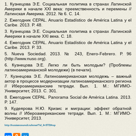
1. Кузнецова Э.Е. Социальная политика в странах Латинской
Америки в начале XXI века: преемственность и перемены //
Латинская Америка. 2012. № 6. С. 14.
2. Ежегодник CEPAL. Anuario Estadístico de América Latina y el
Caribe. 2013. P. 48.
3. Кузнецова Э.Е. Социальная политика в странах Латинской
Америки в начале XXI века. С. 18.
4. Ежегодник CEPAL. Anuario Estadístico de América Latina y el
Caribe. 2013. P. 33.
5. Nueva Sociedad. 2013. № 243, Enero-Febrero. P. 96
(http://www.nuso.org).
6. Кузнецова Э.Е. Легко ли быть молодым? (Проблемы
латиноамериканской молодежи) (в печати).
7. Кузнецова Э.Е. Латиноамериканская молодежь – важный
актор в процессе модернизации латиноамериканского региона
// Ибероамериканские тетради. Вып. 1. М.: МГИМО-
Университет, 2013. C. 301.
8. Ежегодник CEPAL. Panorama Social de América Latina. 2013.
P. 147.
9. Кудеярова Н.Ю. Кризис и миграции: эффект обратной
волны // Ибероамериканские тетради. Вып. 1. М.: МГИМО-
Университет, 2013.
http://russiancouncil.ru/inner/?id_4=3772#top