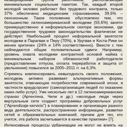
минимальным социальным пакетом. Так, каждый второй
молодой человек работает без трудового контракта, только
37% обеспечено медицинским страхованием, 39,5% –
пенсионным. Такое положение обусловлено тем, что
большинство латиноамериканской молодежи (55,6%) занято
преимущественно в неформальном секторе экономики, где
государственное трудовое законодательство фактически не
действует. Наибольший процент неформальной занятости
молодежи в Парагвае и Перу (70%), в Уругвае и Коста-Рике он
менее критичен (24% и 14% соответственно). Вместе с тем
наблюдаются общие положительные сдвиги. Например,
уровень охвата молодежи контрактной основой найма с
минимальным набором обязанностей работодателя
(предоставление отпуска, оплата переработок и защита от
увольнения) повысился за 2005–2011 гг. на 6,3%.
Стремясь компенсировать невыгодность своего положения,
молодежь активно развивает альтернативные формы
занятости, отвечающие потребностям современной эпохи, в
частности краудсорсинг (самоорганизация людей по оказанию
каких-либо услуг). Уже несколько лет в 12 латиноамериканских
странах (Аргентина, Чили и др.) «молодые люди через
виртуальные сети создают программы добровольных услуг
(“Aprendizaje-servicio”) в планировании и организации разного
вида деятельности, распространении информации, развитии
сетей и образовательных компаний, причем для тех, кто
учится, эта работа засчитывается в качестве практики» [7].
Интенсивные процессы урбанизации не могут не влиять на