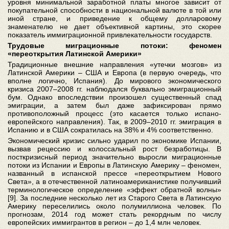
уровня минимальной заработной платы многое зависит от
покупательной способности в национальной валюте в той или
иной стране, и приведение к общему долларовому
знаменателю не дает объективной картины, это скорее
показатель иммиграционной привлекательности государств.
Трудовые миграционные потоки: феномен
«переоткрытия Латинской Америки»
Традиционные внешние направления «утечки мозгов» из
Латинской Америки – США и Европа (в первую очередь, что
вполне логично, Испания). До мирового экономического
кризиса 2007–2008 гг. наблюдался буквально эмиграционный
бум. Однако впоследствии произошел существенный спад
эмиграции, а затем был даже зафиксирован прямо
противоположный процесс (это касается только испано-
европейского направления). Так, в 2009–2010 гг. эмиграция в
Испанию и в США сократилась на 38% и 4% соответственно.
Экономический кризис сильно ударил по экономике Испании,
вызвав рецессию и колоссальный рост безработицы. В
посткризисный период значительно выросли миграционные
потоки из Испании и Европы в Латинскую Америку – феномен,
названный в испанской прессе «переоткрытием Нового
Света», а в отечественной латиноамериканистике получивший
терминологическое определение «эффект обратной волны»
[9]. За последние несколько лет из Старого Света в Латинскую
Америку переселились около полумиллиона человек. По
прогнозам, 2014 год может стать рекордным по числу
европейских иммигрантов в регион – до 1,4 млн человек.