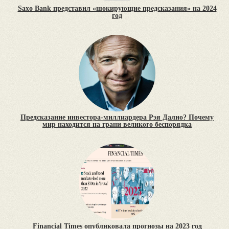
Saxo Bank представил «шокирующие предсказания» на 2024
год
Предсказание инвестора-миллиардера Рэя Далио? Почему
мир находится на грани великого беспорядка
Financial Times опубликовала прогнозы на 2023 год