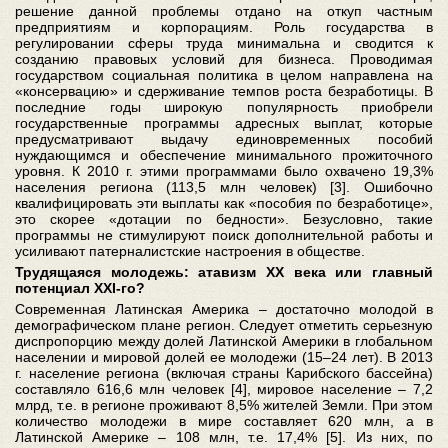
решение данной проблемы отдано на откуп частным
предприятиям и корпорациям. Роль государства в
регулировании сферы труда минимальна и сводится к
созданию правовых условий для бизнеса. Проводимая
государством социальная политика в целом направлена на
«консервацию» и сдерживание темпов роста безработицы. В
последние годы широкую популярность приобрели
государственные программы адресных выплат, которые
предусматривают выдачу единовременных пособий
нуждающимся и обеспечение минимального прожиточного
уровня. К 2010 г. этими программами было охвачено 19,3%
населения региона (113,5 млн человек) [3]. Ошибочно
квалифицировать эти выплаты как «пособия по безработице»,
это скорее «дотации по бедности». Безусловно, такие
программы не стимулируют поиск дополнительной работы и
усиливают патерналистские настроения в обществе.
Трудящаяся молодежь: атавизм ХХ века или главный
потенциал XXI-го?
Современная Латинская Америка – достаточно молодой в
демографическом плане регион. Следует отметить серьезную
диспропорцию между долей Латинской Америки в глобальном
населении и мировой долей ее молодежи (15–24 лет). В 2013
г. население региона (включая страны Карибского бассейна)
составляло 616,6 млн человек [4], мировое население – 7,2
млрд, т.е. в регионе проживают 8,5% жителей Земли. При этом
количество молодежи в мире составляет 620 млн, а в
Латинской Америке – 108 млн, т.е. 17,4% [5]. Из них, по