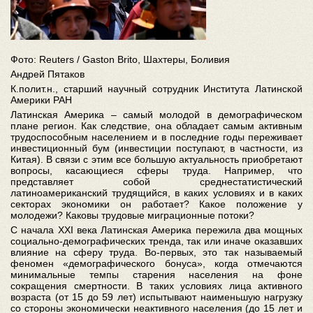
Фото:
Reuters / Gaston Brito
, Шахтеры, Боливия
Андрей Пятаков
К.полит.н., старший научный сотрудник Института Латинской
Америки РАН
Латинская Америка – самый молодой в демографическом
плане регион. Как следствие, она обладает самым активным
трудоспособным населением и в последние годы переживает
инвестиционный бум (инвестиции поступают, в частности, из
Китая). В связи с этим все большую актуальность приобретают
вопросы, касающиеся сферы труда. Например, что
представляет собой среднестатистический
латиноамериканский трудящийся, в каких условиях и в каких
секторах экономики он работает? Какое положение у
молодежи? Каковы трудовые миграционные потоки?
С начала XXI века Латинская Америка пережила два мощных
социально-демографических тренда, так или иначе оказавших
влияние на сферу труда. Во-первых, это так называемый
феномен «демографического бонуса», когда отмечаются
минимальные темпы старения населения на фоне
сокращения смертности. В таких условиях лица активного
возраста (от 15 до 59 лет) испытывают наименьшую нагрузку
со стороны экономически неактивного населения (до 15 лет и