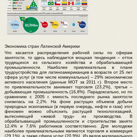
Экономика стран Латинской Америки
Что касается распределения рабочей силы по сферам
занятости, то здесь наблюдается мощная тенденция – отток
трудящихся из сельского хозяйства и обрабатывающей
промышленности. Наиболее привлекательна в плане
трудоустройства для латиноамериканцев в возрасте от 25 лет
сфера услуг (в том числе коммунальных) – 29% экономически
активного населения (данные МОТ за 2011 г.). Второе место
по привлекательности занимает торговля (23,2%), третье –
добывающая промышленность (16,8%). Парадоксально, но по
сравнению с 2005 г. емкость последнего рынка занятости
снизилась на 2,2%. На фоне растущих объемов добычи
природных ископаемых (в первую очередь, нефти и газа) этот
феномен можно объяснить растущей технологизацией,
вытесняющей «живой труд» из производства. В
обрабатывающей промышленности и строительстве занято
12,4% и 7,6% работников соответственно. Для молодежи
наиболее привлекательными являются торговля и коммерция
(29,1%), а также сфера услуг (20,9%). Из видов материального