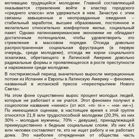
мотивацию трудящейся молодежи. Главной составляющей
оказывается стремление войти в кластер городского
«среднего класса» или удержаться в нем. Зачастую с этим
связаны завышенные и неоправданные ожидания –
стабильный заработок, высшее образование, постоянное и
желательно относительно комфортное жилье, социальный
пакет. Однако латиноамериканские экономики не обладают
достаточным потенциалом, чтобы удовлетворить это
стремление в массовом порядке. Отсюда довольно
распространенная социальная фрустрация (в первую
очередь, среди молодежи), отсюда же корни социального
эскапизма, обретающего в Латинской Америке довольно
радикальные формы и проявляющегося в росте преступности
и наркомании среди молодежи.
В посткризисный период значительно выросли миграционные
потоки из Испании и Европы в Латинскую Америку – феномен,
названный в испанской прессе «переоткрытием Нового
Света».
На этом фоне существенно вырос процент молодых людей,
которые не работают и не учатся. Этот феномен получил в
социологии название «нинис» (от исп. «ni- ni-» – «ни- ни-»).
По имеющимся оценкам, в настоящее время к этой группе
относятся 21,8 млн трудоспособной молодежи (20,3%, из них
30% – молодые мужчины, 70% – девушки), принадлежащей
преимущественно к бедным социальным слоям. Из них 4,6
млн человек составляют те, кто не ищет работу и не работает
дома. Это наиболее отчужденная от общества часть