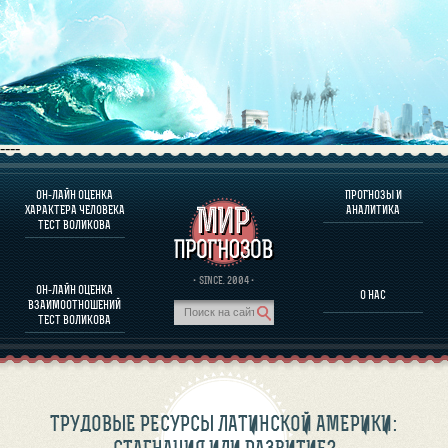
----
ОН-ЛАЙН ОЦЕНКА
ПРОГНОЗЫ И
О ПРОГРАММЕ
ХАРАКТЕРА ЧЕЛОВЕКА
АНАЛИТИКА
ТЕСТ ВОЛИКОВА
ОЦЕНКА ХАРАКТЕРA ЧЕЛОВЕКА
ОЦЕНКА ХАРАКТЕРА ВЫДАЮЩИХСЯ ЛИЧНОСТЕЙ
О ПРОГРАММЕ
· SINCE. 2004 ·
ОН-ЛАЙН ОЦЕНКА
О НАС
ТЕСТ НА СОВМЕСТИМОСТЬ ВОЛИКОВА
ВЗАИМООТНОШЕНИЙ
ПРОГНОЗЫ И АНАЛИТИКА
ТЕСТ ВОЛИКОВА
ТРУДОВЫЕ РЕСУРСЫ ЛАТИНСКОЙ АМЕРИКИ: