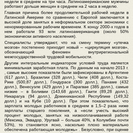
недели в среднем на три часа. Латиноамериканские мужчины
работают дольше женщин в среднем на 2 часа в неделю.
Главная причина более продолжительной рабочей недели в
Латинской Америке по сравнению с Европой заключается в
высокой доле занятых в неформальном секторе экономики с
ненормированным рабочим временем. К концу 2000-х годов в
нем работали 93 млн латиноамериканцев (около 50%
экономически активного населения).
Специалисты утверждают, что на смену термину «утечка
мозгов» постепенно приходит новый – «циркуляция мозгов»,
обозначающий феномен внутрирегиональной
межгосударственной трудовой мобильности.
Другим интегральным индикатором условий труда является
минимальная заработная плата. По данным на начало 2013 г.
, самые высокие показатели были зафиксированы в Аргентине
(617 долл.), Бразилии (328 долл.), Чили (408 долл.), Коста-
Рике (500,87 долл.), Гондурасе (300 долл.), Панаме (432
долл.), Венесуэле (429 долл.) и Парагвае (385 долл.), самые
низкие – в Боливии (143,68 долл.), Гаити (89,28 долл.),
Никарагуа (94 долл.), Доминиканской Республике (149,32
долл.) и на Кубе (10 долл.). При этом показательно, что
зарплата молодых работников в среднем в 1,5–2 раза ниже
зарплаты старшего поколения, а «если учесть высокий
процент молодых, занятых на низкооплачиваемой работе
(Мексика, Эквадор, Уругвай – больше 40%, в Колумбии почти
53%), то становится ясно, насколько плохо материально
обеспечена работающая молодежь» . Безусловно, при оценке