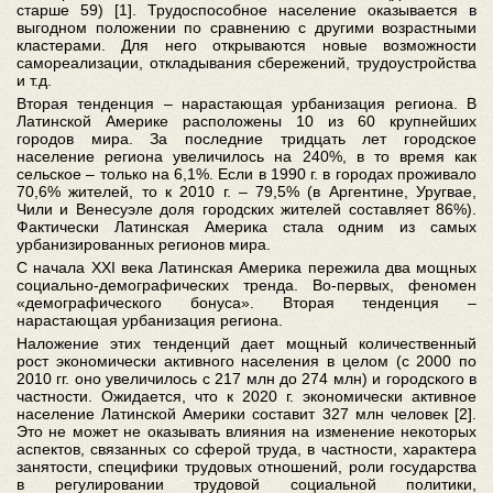
старше 59) [1]. Трудоспособное население оказывается в
выгодном положении по сравнению с другими возрастными
кластерами. Для него открываются новые возможности
самореализации, откладывания сбережений, трудоустройства
и т.д.
Вторая тенденция – нарастающая урбанизация региона. В
Латинской Америке расположены 10 из 60 крупнейших
городов мира. За последние тридцать лет городское
население региона увеличилось на 240%, в то время как
сельское – только на 6,1%. Если в 1990 г. в городах проживало
70,6% жителей, то к 2010 г. – 79,5% (в Аргентине, Уругвае,
Чили и Венесуэле доля городских жителей составляет 86%).
Фактически Латинская Америка стала одним из самых
урбанизированных регионов мира.
С начала XXI века Латинская Америка пережила два мощных
социально-демографических тренда. Во-первых, феномен
«демографического бонуса». Вторая тенденция –
нарастающая урбанизация региона.
Наложение этих тенденций дает мощный количественный
рост экономически активного населения в целом (с 2000 по
2010 гг. оно увеличилось с 217 млн до 274 млн) и городского в
частности. Ожидается, что к 2020 г. экономически активное
население Латинской Америки составит 327 млн человек [2].
Это не может не оказывать влияния на изменение некоторых
аспектов, связанных со сферой труда, в частности, характера
занятости, специфики трудовых отношений, роли государства
в регулировании трудовой социальной политики,