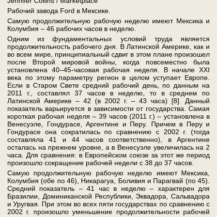
Jennifer Collins / Marketplace
Рабочий завода Ford в Мексике
.
Самую продолжительную рабочую неделю имеют Мексика и
Колумбия – 46 рабочих часов в неделю.
Одним из фундаментальных условий труда является
продолжительность рабочего дня. В Латинской Америке, как и
во всем мире, принципиальный сдвиг в этом плане произошел
после Второй мировой войны, когда повсеместно была
установлена 40–45-часовая рабочая неделя. В начале XXI
века по этому параметру регион в целом уступает Европе.
Если в Старом Свете средний рабочий день, по данным на
2011 г., составлял 37 часов в неделю, то в среднем по
Латинской Америке – 42 (в 2002 г. – 43 часа) [8]. Данный
показатель варьируется в зависимости от государства. Самая
короткая рабочая неделя – 39 часов (2011 г.) – установлена в
Венесуэле, Гондурасе, Аргентине и Перу. Причем в Перу и
Гондурасе она сократилась по сравнению с 2002 г. (тогда
составляла 41 и 44 часов соответственно), в Аргентине
осталась на прежнем уровне, а в Венесуэле увеличилась на 2
часа. Для сравнения: в Европейском союзе за этот же период
произошло сокращение рабочей недели с 38 до 37 часов.
Самую продолжительную рабочую неделю имеют Мексика,
Колумбия (обе по 46), Никарагуа, Боливия и Парагвай (по 45).
Средний показатель – 41 час в неделю – характерен для
Бразилии, Доминиканской Республики, Эквадора, Сальвадора
и Уругвая. При этом во всех пяти государствах по сравнению с
2002 г. произошло уменьшение продолжительности рабочей