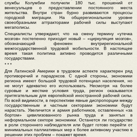
службы Колумбии получили 180 тыс. прошений от
венесуэльцев о предоставлении постоянного места
жительства. Внутри стран бурно развиваются процессы
городской миграции. На общерегиональном уровне
своеобразными аттракторами рабочей силы выступают
мегаполисы.
Специалисты утверждают, что на смену термину «утечка
мозгов» постепенно приходит новый – «циркуляция мозгов»,
обозначающий феномен внутрирегиональной
межгосударственной трудовой мобильности. В настоящее
время такая политика активно проводится различными
государствами.
* * *
Для Латинской Америки в трудовом аспекте характерен ряд
противоречий и парадоксов. С одной стороны, экономики
региона имеют большой трудовой потенциал населения, но
не могут адекватно его использовать. Несмотря на более
суровые и жесткие условия труда, регион оказывается
притягательным для европейской иностранной рабочей силы.
По всей видимости, в перспективе явные диспропорции между
государственным и частным секторами экономики будут
нарастать. Увеличится и армия работников, оставленных «за
бортом» цивилизованного рынка труда и занятых в
неформальном секторе экономики. Останется ли государство
в роли стороннего наблюдателя или будет готово перейти от
минимальных паллиативных мер к более активному участию в
решении этих проблем – покажет время.