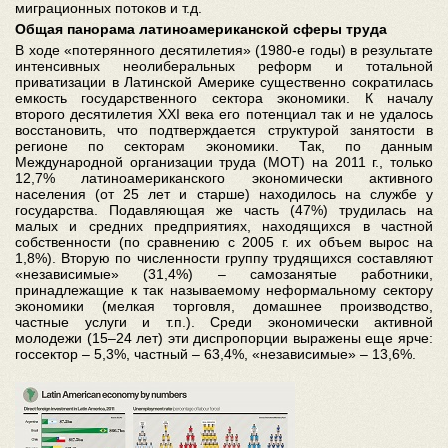
миграционных потоков и т.д.
Общая панорама латиноамериканской сферы труда
В ходе «потерянного десятилетия» (1980-е годы) в результате
интенсивных неолиберальных реформ и тотальной
приватизации в Латинской Америке существенно сократилась
емкость государственного сектора экономики. К началу
второго десятилетия XXI века его потенциал так и не удалось
восстановить, что подтверждается структурой занятости в
регионе по секторам экономики. Так, по данным
Международной организации труда (МОТ) на 2011 г., только
12,7% латиноамериканского экономически активного
населения (от 25 лет и старше) находилось на службе у
государства. Подавляющая же часть (47%) трудилась на
малых и средних предприятиях, находящихся в частной
собственности (по сравнению с 2005 г. их объем вырос на
1,8%). Вторую по численности группу трудящихся составляют
«независимые» (31,4%) – самозанятые работники,
принадлежащие к так называемому неформальному сектору
экономики (мелкая торговля, домашнее производство,
частные услуги и т.п.). Среди экономически активной
молодежи (15–24 лет) эти диспропорции выражены еще ярче:
госсектор – 5,3%, частный – 63,4%, «независимые» – 13,6%.