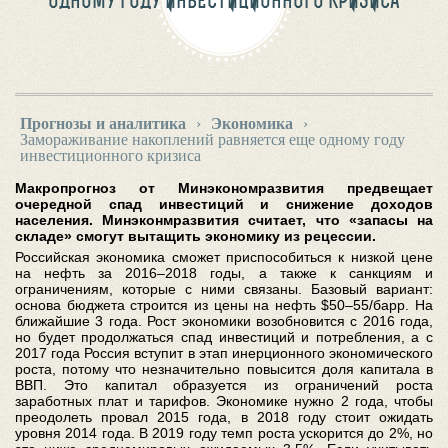
ОДНОМУ ГОДУ ИНВЕСТИЦИОННОГО КРИЗИСА
Прогнозы и аналитика
›
Экономика
›
Замораживание накоплений равняется еще одному году
инвестиционного кризиса
Макропрогноз от Минэкономразвития предвещает
очередной спад инвестиций и снижение доходов
населения. Минэконмразвития считает, что «запасы на
складе» смогут вытащить экономику из рецессии.
Российская экономика сможет приспособиться к низкой цене
на нефть за 2016–2018 годы, а также к санкциям и
ограничениям, которые с ними связаны. Базовый вариант:
основа бюджета строится из цены на нефть $50–55/барр. На
ближайшие 3 года. Рост экономики возобновится с 2016 года,
но будет продолжаться спад инвестиций и потребления, а с
2017 года Россия вступит в этап инерционного экономического
роста, потому что незначительно повысится доля капитала в
ВВП. Это капитал образуется из ограничений роста
заработных плат и тарифов. Экономике нужно 2 года, чтобы
преодолеть провал 2015 года, в 2018 году стоит ожидать
уровня 2014 года. В 2019 году темп роста ускорится до 2%, но