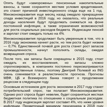
Опять будут «заморожены» пенсионные накопительные
взносы, а также сохранятся жесткие условия кредитования,
это станет причиной инвестиционного спада еще на 1 год.
Минэкономразвития еще месяц назад ожидало прекращение
спада инвестиций в 2016 году, но оказалось, что реальные
доходы населения будут продолжать снижаться на фоне
постоянной инфляции, а также ограничения возможностей
для роста социальных расходов бюджета. Индексации пенсий
и зарплат стоит ожидать только на 4%.
Минэкономразвития продолжает быть уверенным в том, что в
2016 году экономика начнет расти, но тем роста будет низким
— 0,7%. Единственной почвой для роста станет рост запасов
промышленности, начнут пополнять склады, ожидая
возвращения спроса.
После того, как запасы были сокращены в 2015 году, стоит
ожидать их восстановления, но запасы сложно
спрогнозировать, в компаниях постоянно пересматриваются
производственные планы, поэтому Дмитрий Полевой из ING
очень сомневается в реалистичности прогноза. Прогнозы
МВФ, ЦБ и Всемирного банка говорят о продолжении
рецессии в следующем году.
Основным источником для роста экономики в 2017 году станет
потребительский спрос, так полагает Минэкономразвития.
Однако рост спроса будет невелик, будет сохраняться жесткая
бюджетная политика по отношению к социальным расходам.
В 2017 году индексация зарплат составит 4%, что ниже уровня
инфляции. Прожиточный минимум пенсионера в 2018 году