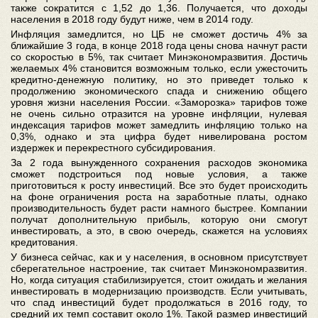
также сократится с 1,52 до 1,36. Получается, что доходы
населения в 2018 году будут ниже, чем в 2014 году.
Инфляция замедлится, но ЦБ не сможет достичь 4% за
ближайшие 3 года, в конце 2018 года цены снова начнут расти
со скоростью в 5%, так считает Минэкономразвития. Достичь
желаемых 4% становится возможным только, если ужесточить
кредитно-денежную политику, но это приведет только к
продолжению экономического спада и снижению общего
уровня жизни населения России. «Заморозка» тарифов тоже
не очень сильно отразится на уровне инфляции, нулевая
индексация тарифов может замедлить инфляцию только на
0,3%, однако и эта цифра будет нивелирована ростом
издержек и перекрестного субсидирования.
За 2 года вынужденного сохранения расходов экономика
сможет подстроиться под новые условия, а также
приготовиться к росту инвестиций. Все это будет происходить
на фоне ограничения роста на заработные платы, однако
производительность будет расти намного быстрее. Компании
получат дополнительную прибыль, которую они смогут
инвестировать, а это, в свою очередь, скажется на условиях
кредитования.
У бизнеса сейчас, как и у населения, в основном присутствует
сберегательное настроение, так считает Минэкономразвития.
Но, когда ситуация стабилизируется, стоит ожидать и желания
инвестировать в модернизацию производств. Если учитывать,
что спад инвестиций будет продолжаться в 2016 году, то
средний их темп составит около 1%. Такой размер инвестиций