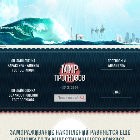
----
ОН-ЛАЙН ОЦЕНКА
ПРОГНОЗЫ И
О ПРОГРАММЕ
ХАРАКТЕРА ЧЕЛОВЕКА
АНАЛИТИКА
ТЕСТ ВОЛИКОВА
ОЦЕНКА ХАРАКТЕРA ЧЕЛОВЕКА
ОЦЕНКА ХАРАКТЕРА ВЫДАЮЩИХСЯ ЛИЧНОСТЕЙ
О ПРОГРАММЕ
· SINCE. 2004 ·
ОН-ЛАЙН ОЦЕНКА
О НАС
ТЕСТ НА СОВМЕСТИМОСТЬ ВОЛИКОВА
ВЗАИМООТНОШЕНИЙ
ПРОГНОЗЫ И АНАЛИТИКА
ТЕСТ ВОЛИКОВА
ЗАМОРАЖИВАНИЕ НАКОПЛЕНИЙ РАВНЯЕТСЯ ЕЩЕ