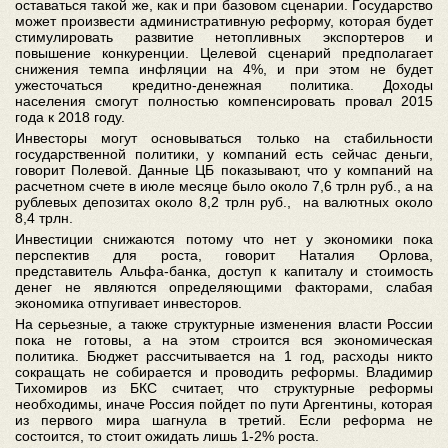
оставаться такой же, как и при базовом сценарии. Государство
может произвести административную реформу, которая будет
стимулировать развитие нетопливных экспортеров и
повышение конкуренции. Целевой сценарий предполагает
снижения темпа инфляции на 4%, и при этом не будет
ужесточаться кредитно-денежная политика. Доходы
населения смогут полностью компенсировать провал 2015
года к 2018 году.
Инвесторы могут основываться только на стабильности
государственной политики, у компаний есть сейчас деньги,
говорит Полевой. Данные ЦБ показывают, что у компаний на
расчетном счете в июле месяце было около 7,6 трлн руб., а на
рублевых депозитах около 8,2 трлн руб., на валютных около
8,4 трлн.
Инвестиции снижаются потому что нет у экономики пока
перспектив для роста, говорит Наталия Орлова,
представитель Альфа-банка, доступ к капиталу и стоимость
денег не являются определяющими факторами, слабая
экономика отпугивает инвесторов.
На серьезные, а также структурные изменения власти России
пока не готовы, а на этом строится вся экономическая
политика. Бюджет рассчитывается на 1 год, расходы никто
сокращать не собирается и проводить реформы. Владимир
Тихомиров из БКС считает, что структурные реформы
необходимы, иначе Россия пойдет по пути Аргентины, которая
из первого мира шагнула в третий. Если реформа не
состоится, то стоит ожидать лишь 1-2% роста.